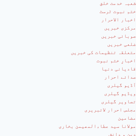
شعبہ خدمت خلق
ختم نبوت ٹرسٹ
اخبار الاحرار
مرکزی خبریں
صوبائی خبریں
ضلعی خبریں
متعلقہ تنظیمات کی خبریں
اخبارِ ختم نبوت
قادیانی دنیا
صدائے احرار
آڈیو گیلری
ویڈیو گیلری
تصاویر گیلری
مجلس احرار لائبریری
مضامین
مولانا سید عطاءالمھیمن بخاری
دین و دانش