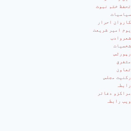
تحفظ ختم نبوت
سیاسیات
کاروان احرار
یوم امیر شریعت
شعروادب
شخصیات
رپورٹس
متفرق
تعاون
رکنیت مجلس
رابطہ
مراکزو دفاتر
ویب رابطہ