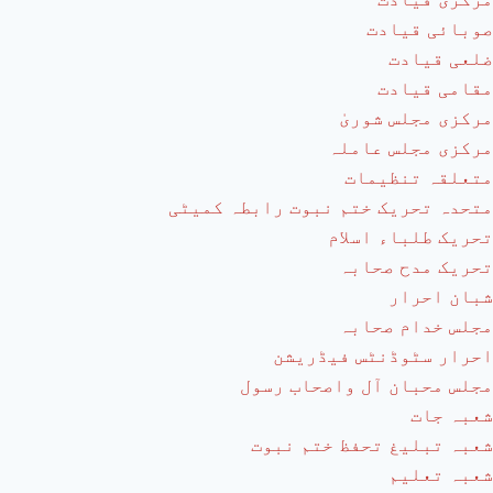
صوبائی قیادت
ضلعی قیادت
مقامی قیادت
مرکزی مجلس شوریٰ
مرکزی مجلس عاملہ
متعلقہ تنظیمات
متحدہ تحریک ختم نبوت رابطہ کمیٹی
تحریک طلباء اسلام
تحریک مدح صحابہ
شبان احرار
مجلس خدام صحابہ
احرار سٹوڈنٹس فیڈریشن
مجلس محبان آل واصحاب رسول
شعبہ جات
شعبہ تبلیغ تحفظ ختم نبوت
شعبہ تعلیم