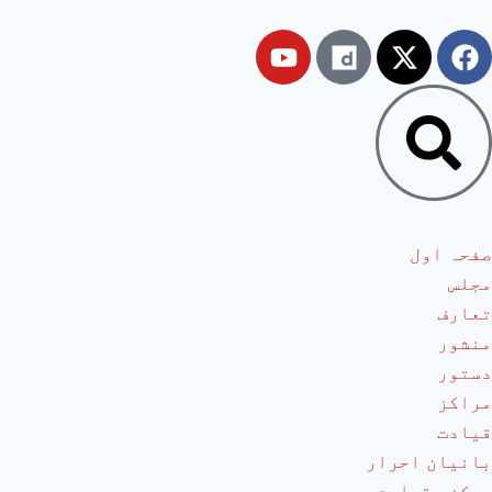
صفحہ اول
مجلس
تعارف
منشور
دستور
مراکز
قیادت
بانیان احرار
مرکزی قیادت