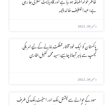
خاطر خواہ اضافہ ہو رہا ہے اور قادیانیت سکڑتی جا رہی
ہے: عبداللطیف خالد چیمہ
دسمبر 30, 2022
پاکستان کو ایک خود مختار مملکت بنانے کے لیے امریکی
کیمپ سے باہر آجانا چاہیے: سید محمد کفیل بخاری
دسمبر 30, 2022
سود کے حوالے سے نیشنل بنک اور اسٹیٹ بنک کی طرف