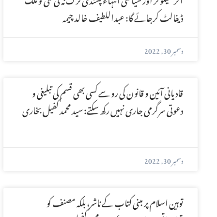
ڈیفالٹ کرجائے گا: عبداللطیف خالد چیمہ
دسمبر 30, 2022
قادیانی آئین و قانون کی رو سے کسی بھی قسم کی تبلیغی و
دعوتی سرگرمی جاری نہیں رکھ سکتے: سید محمد کفیل بخاری
دسمبر 30, 2022
توہین اسلام پر مبنی کتاب کے ناشر، بلکہ مصنف کو