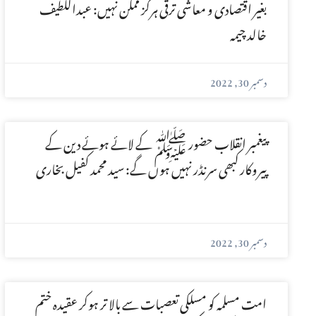
بغیر اقتصادی و معاشی ترقی ہرگز ممکن نہیں: عبداللطیف
خالد چیمہ
دسمبر 30, 2022
پیغمبر انقلاب حضور ﷺ کے لائے ہوئے دین کے
پیروکار کبھی سرنڈر نہیں ہوں گے: سید محمد کفیل بخاری
دسمبر 30, 2022
امت مسلمہ کو مسلکی تعصبات سے بالا تر ہوکر عقیدہ ختم