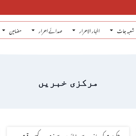
شعبہ جات
اخبار الاحرار
صدائے احرار
مضامین
مرکزی خبریں
حکومت کی جانب سے مرزائیوں سے نرم رویہ کسی وقت