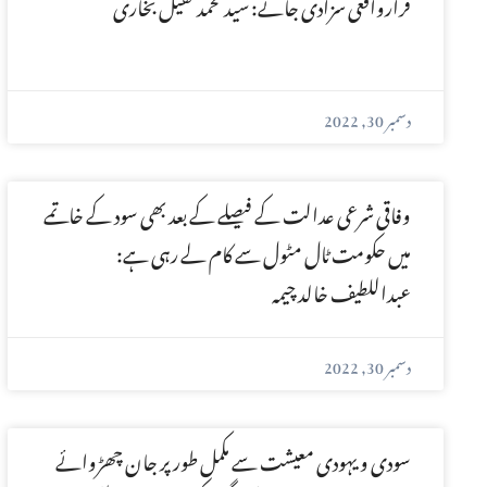
قرارواقعی سزادی جائے: سید محمد کفیل بخاری
دسمبر 30, 2022
وفاقی شرعی عدالت کے فیصلے کے بعد بھی سود کے خاتمے
میں حکومت ٹال مٹول سے کام لے رہی ہے:
عبداللطیف خالد چیمہ
دسمبر 30, 2022
سودی و یہودی معیشت سے مکمل طور پر جان چھڑوائے