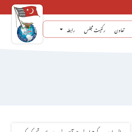
تعاون
رکنیت مجلس
رابطہ
انسداد سود کے حوالے سے آئندہ دنوں میں اس تحریک کو