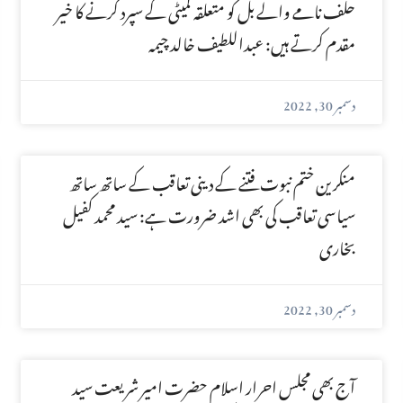
حلف نامے والے بل کو متعلقہ کمیٹی کے سپرد کرنے کا خیر
مقدم کرتے ہیں: عبداللطیف خالد چیمہ
دسمبر 30, 2022
منکرین ختم نبوت فتنے کے دینی تعاقب کے ساتھ ساتھ
سیاسی تعاقب کی بھی اشد ضرورت ہے: سید محمد کفیل
بخاری
دسمبر 30, 2022
آج بھی مجلس احرار اسلام حضرت امیر شریعت سید