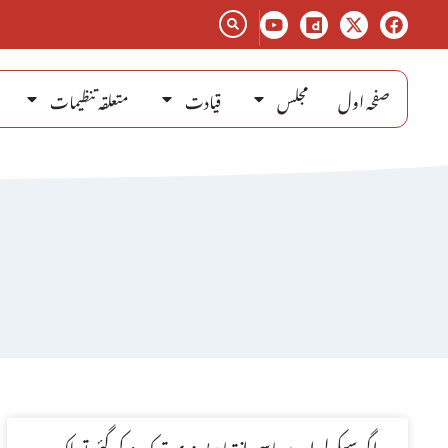
صفحہ اول
مجلس
قیادت
متعلقہ تنظیمات
اگر سیکولر اور سیاسی انتہاء پسندی ترک نہ کی گئی تو ملک