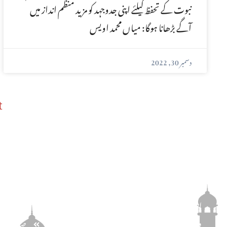
نبوت کے تحفظ کیلئے اپنی جدوجہد کو مزید منظم انداز میں
آگے بڑھانا ہوگا: میاں محمد اویس
دسمبر 30, 2022
t
پتہ
اخبار الاحرار
مرکزی خبر
احرار مرکزی سیکرٹریٹ . 69 -C ، نیو مسلم ٹاؤن ،
وحدت روڈ ، لاہور ، پاکستان
صوبائی خب