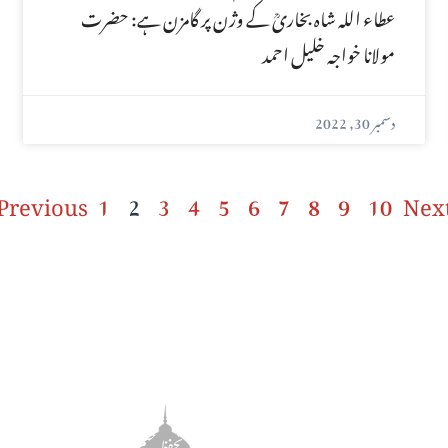
عطاء اللہ شاہ بخاریؒ کے وژن پر گامزن ہے: حضرت
مولانا خواجہ خلیل احمد
دسمبر 30, 2022
Previous
1
2
3
4
5
6
7
8
9
10
Nex
مضامین
یں
دین و دانش
ریں
تحفظ ختم نبوت