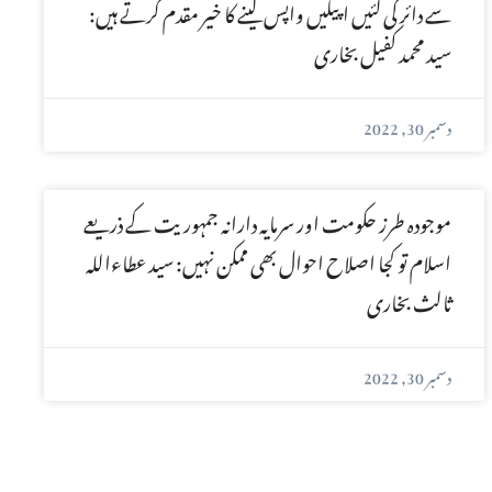
سے دائر کی گئیں اپیلیں واپس لینے کا خیر مقدم کرتے ہیں:
سید محمد کفیل بخاری
دسمبر 30, 2022
موجودہ طرز حکومت اور سرمایہ دارانہ جمہوریت کے ذریعے
اسلام تو کجا اصلاح احوال بھی ممکن نہیں: سید عطاءاللہ
ثالث بخاری
دسمبر 30, 2022