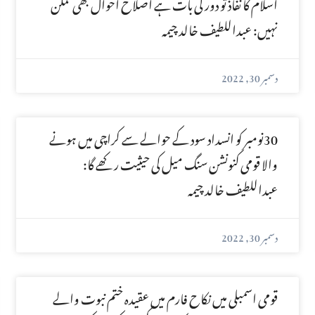
اسلام کا نفاذ تو دور کی بات ہے اصلاح احوال بھی ممکن
نہیں: عبداللطیف خالد چیمہ
دسمبر 30, 2022
30نومبر کو انسداد سود کے حوالے سے کراچی میں ہونے
والا قومی کنونشن سنگ میل کی حیثیت رکھے گا:
عبداللطیف خالد چیمہ
دسمبر 30, 2022
قومی اسمبلی میں نکاح فارم میں عقیدہ ختم نبوت والے