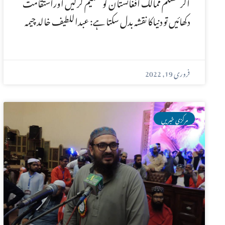
اگر مسلم ممالک افغانستان کو تسلیم کرلیں اوراستقامت
دکھائیں تو دنیاکا نقشہ بدل سکتا ہے: عبداللطیف خالد چیمہ
فروری 19, 2022
مرکزی خبریں