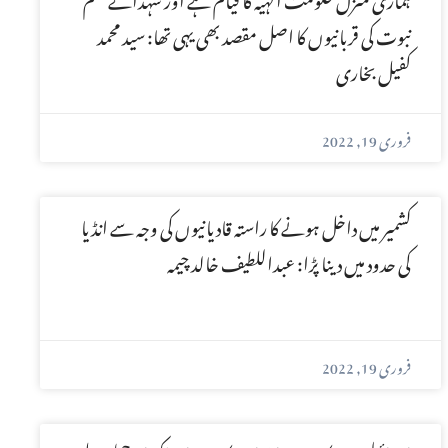
نبوت کی قربانیوں کا اصل مقصد بھی یہی تھا: سید محمد
کفیل بخاری
فروری 19, 2022
کشمیر میں داخل ہونے کا راستہ قادیانیوں کی وجہ سے انڈیا
کی حدود میں دینا پڑا: عبداللطیف خالد چیمہ
فروری 19, 2022