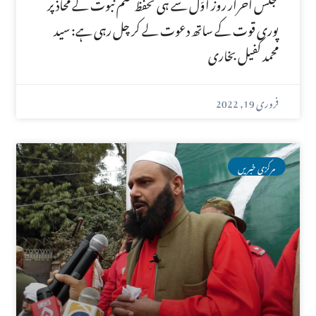
مجلس احرار روز اوّل سے ہی تحفظ ختم نبوت کے محاذ پر
پوری قوت کے ساتھ دعوت لے کر چل رہی ہے: سید
محمد کفیل بخاری
فروری 19, 2022
مرکزی خبریں