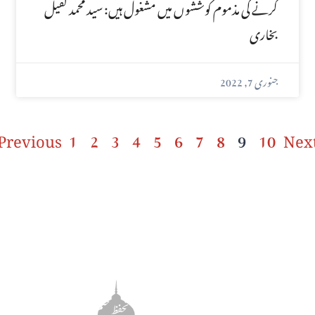
کرنے کی مذموم کوششوں میں مشغول ہیں: سید محمد کفیل
بخاری
جنوری 7, 2022
Previous
1
2
3
4
5
6
7
8
9
10
Nex
مضامین
یں
دین و دانش
ریں
تحفظ ختم نبوت