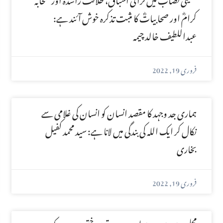
کرامؓ اور صحابیاتؓ کا مثبت تذکرہ خوش آئند ہے:
عبداللطیف خالد چیمہ
فروری 19, 2022
ہماری جد وجہد کا مقصد انسان کو انسان کی غلامی سے
نکال کر ایک اللہ کی بندگی میں لانا ہے: سید محمد کفیل
بخاری
فروری 19, 2022