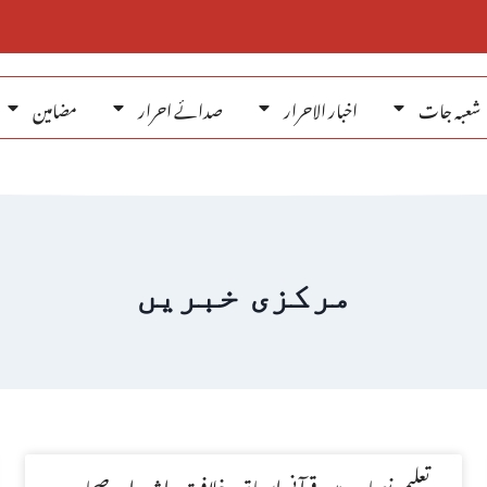
شعبہ جات
اخبار الاحرار
صدائے احرار
مضامین
مرکزی خبریں
تعلیمی نصاب میں قرآنی اسباق، خلافت راشدہ اور صحابہ