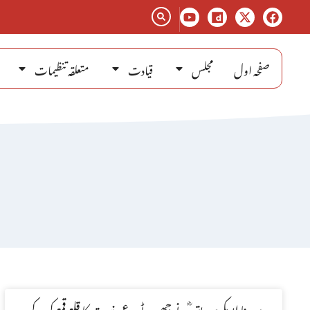
صفحہ اول
مجلس
قیادت
متعلقہ تنظیمات
سیدنا ابوبکرصدیق ؓنے جھوٹے مدعی نبوت کا قلع قمع کرکے