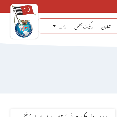
تعاون
رکنیت مجلس
رابطہ
ہماری منزل حکومت الٰہیہ کا قیام ہے اور شہدائے ختم