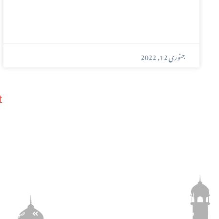
جنوری 12, 2022
t
پتہ
اخبار الاحرار
مرکزی خبر
احرار مرکزی سیکرٹریٹ . 69 -C ، نیو مسلم ٹاؤن ،
وحدت روڈ ، لاہور ، پاکستان
صوبائی خب