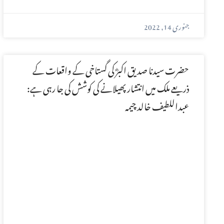
جنوری 14, 2022
حضرت سیدنا صدیق اکبرؓ کی گستاخی کے واقعات کے
ذریعے ملک میں انتشار پھیلانے کی کوشش کی جا رہی ہے:
عبداللطیف خالد چیمہ