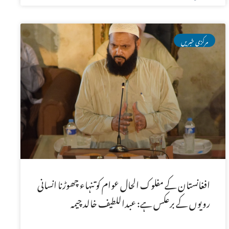
مرکزی خبریں
افغانستان کے مفلوک الحال عوام کو تنہاء چھوڑنا انسانی
رویوں کے برعکس ہے: عبداللطیف خالد چیمہ