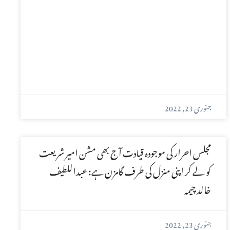
جنوری 23, 2022
مجلس احرار کی موجودہ قیادت آج بھی مشن امیر شریعت
کو لے کر اپنی منزل کی طرف گامزن ہے: عبداللطیف
خالد چیمہ
جنوری 23, 2022