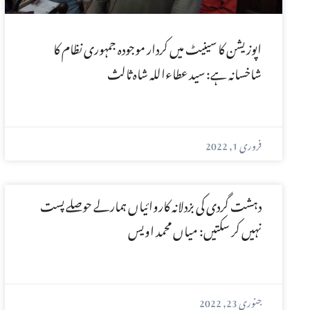
اپوزیشن کا سینیٹ میں کردار موجودہ جمہوری نظام کا
شاخسانہ ہے: سید عطاءاللہ شاہ ثالث
فروری 1, 2022
دہشت گردی کی بزدلانہ کاروائیاں ہمارلے حوصلے پست
نہیں کر سکتیں: میاں محمد اویس
جنوری 23, 2022