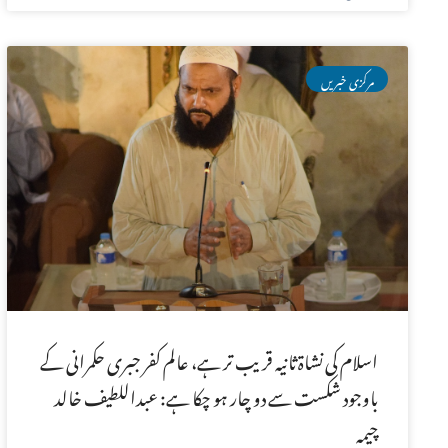
مرکزی خبریں
اسلام کی نشاۃ ثانیہ قریب تر ہے، عالم کفر جبری حکمرانی کے
باوجود شکست سے دو چار ہو چکا ہے: عبداللطیف خالد
چیمہ