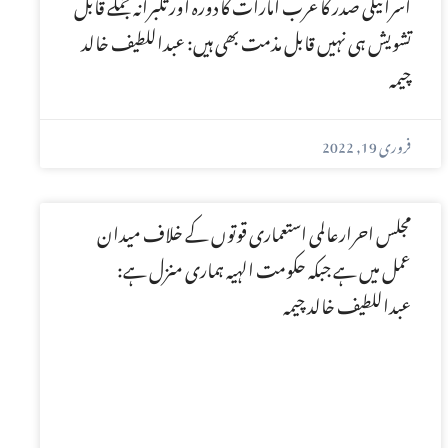
اسرائیلی صدر کا عرب امارات کا دورہ اور تکبرانہ جملے قابل
تشویش ہی نہیں قابل مذمت بھی ہیں: عبداللطیف خالد
چیمہ
فروری 19, 2022
مجلس احرارعالمی استعماری قوتوں کے خلاف میدان
عمل میں ہے جبکہ حکومت الہیہ ہماری منزل ہے:
عبداللطیف خالد چیمہ