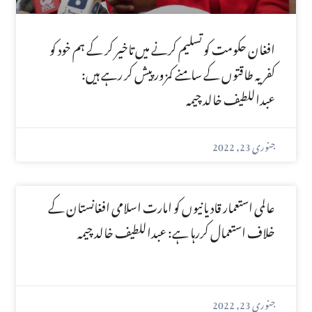
افغان حکومت کو تسلیم کرنے میں تاخیر کر کے ہم خود کو
کفریہ طاقتوں کے سامنے کمزور پیش کر رہے ہیں:
عبداللطیف خالد چیمہ
جنوری 23, 2022
عالمی استعمار قادیانیوں کو امارت اسلامی افغانستان کے
خلاف استعمال کررہا ہے: عبداللطیف خالد چیمہ
جنوری 23, 2022