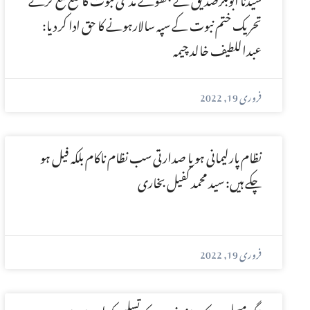
تحریک ختم نبوت کے سپہ سالارہونے کا حق ادا کر دیا:
عبداللطیف خالد چیمہ
فروری 19, 2022
نظام پارلیمانی ہو یا صدارتی سب نظام ناکام بلکہ فیل ہو
چکے ہیں: سید محمد کفیل بخاری
فروری 19, 2022