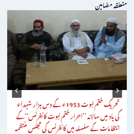
متعلقہ مضامین
تحریک ختم نبوت 1953ء کے دس ہزار شہداء
کی یاد میں سالانہ ’’احرار ختم نبوت کانفرنس‘‘کے
انتظامات کے سلسلہ میں کانفرنس کی مجلس منتظمہ