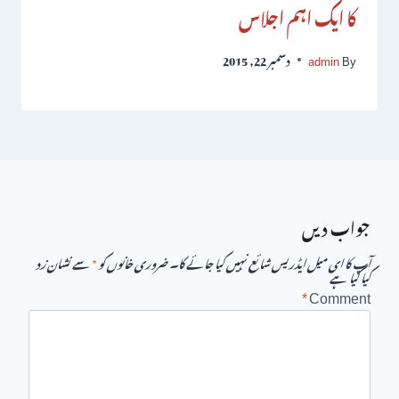
کا ایک اہم اجلاس
By
admin
دسمبر 22, 2015
جواب دیں
آپ کا ای میل ایڈریس شائع نہیں کیا جائے گا۔
ضروری خانوں کو
*
سے نشان زد
کیا گیا ہے
*
Comment