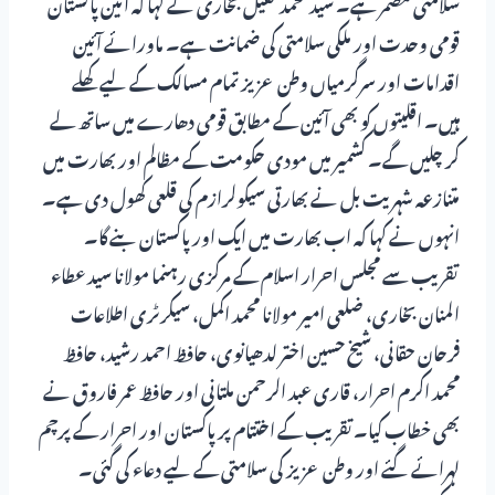
سلامتی مضمر ہے۔ سید محمد کفیل بخاری نے کہا کہ آئین پاکستان
قومی وحدت اور ملکی سلامتی کی ضمانت ہے۔ ماورائے آئین
اقدامات اور سرگرمیاں وطن عزیز تمام مسالک کے لیے کھلے
ہیں۔ اقلیتوں کو بھی آئین کے مطابق قومی دھارے میں ساتھ لے
کر چلیں گے۔ کشمیر میں مودی حکومت کے مظالم اور بھارت میں
متنازعہ شہریت بل نے بھارتی سیکولرازم کی قلعی کھول دی ہے۔
انہوں نے کہا کہ اب بھارت میں ایک اور پاکستان بنے گا۔
تقریب سے مجلس احرار اسلام کے مرکزی رہنما مولانا سید عطاء
المنان بخاری، ضلعی امیر مولانا محمد اکمل، سیکرٹری اطلاعات
فرحان حقانی، شیخ حسین اختر لدھیانوی، حافظ احمد رشید، حافظ
محمد اکرم احرار، قاری عبد الرحمن ملتانی اور حافظ عمر فاروق نے
بھی خطاب کیا۔ تقریب کے اختتام پر پاکستان اور احرار کے پرچم
لہرائے گئے اور وطن عزیز کی سلامتی کے لیے دعاء کی گئی۔