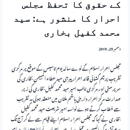
کے حقوق کا تحفظ مجلس
احرار کا منشور ہے: سید
محمد کفیل بخاری
دسمبر 29, 2019
مجلس احرار اسلام کے نوے سالہ یوم تاسیس کے موقع پر مرکزی
تقریبِ پرچم کشائی قائد احرار پیرجی سید عطاء المہیمن بخاری کی
سرپرستی اور مرکزی نائب امیر سید محمد کفیل بخاری کی زیر
صدارت مرکز احرار دار بنی ہاشم ملتان میں منعقد ہوئی۔ تقریب
سے خطاب کرتے ہوے نواسہ امیر شریعت سید محمد کفیل
بخاری نے کہا کہ مجلس احرا ر اسلام اپنے قیام سے لے کر آج تک
عدم تشدد کی پالیسی پر عمل پیرا ہے۔ احرار نے اپنا 90 سالہ پر امن