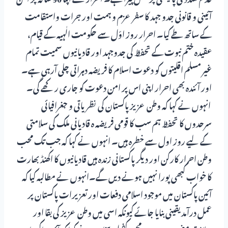
آئینی و قانونی جدو جہد کا سفر عزم و ہمت اور جرات واستقامت
کے ساتھ طے کیا۔ احرار روز اوّل سے حکومت الٰہیہ کے قیام،
عقیدہ ختم نبوت کے تحفظ کی جدوجہد اور قادیانیوں سمیت تمام
غیر مسلم اقلیتوں کو دعوت اسلام کا فریضہ دہراتی چلی آرہی ہے۔
اور آئندہ بھی احرار اپنی اس پر امن دعوت کو جاری رکھے گی۔
انہوں نے کہا کہ وطن عزیز پاکستان کی نظریاتی و جغرافیائی
سرحدوں کا تحفظ ہم سب کا قومی فریضہ ہ قادیانی ملک کی سلامتی
کے لیے روز اول سے خطرہ ہیں۔ انہوں نے کہا کہ جب تک محب
وطن احرار کارکن اور دیگر پاکستانی زندہ ہیں قادیانیوں کا اکھنڈ بھارت
کا خواب کبھی پورا نہیں ہونے دیں گے۔انہوں نے مطالبہ کیا کہ
آئین پاکستان میں موجود اسلامی دفعات اور تعزیرات پاکستان پر
عمل درآمد یقینی بنایا جائے کیونکہ اسی میں وطن عزیز کی بقا اور