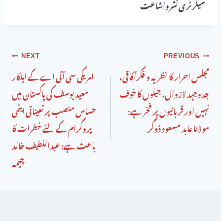
سیکرٹری نشرواشاعت
NEXT
PREVIOUS
مجلس احرار کا نظریہ و فکرآفاقی،
امریکی سی آئی اے کے اہلکار
جدوجہد لازوال، جیلوں کا خوف
معید یوسف کی پاکستان میں
نہیں اور قربانیوں پر فخر ہے:
حساس منصب پر تعیناتی ایٹمی
مولانا عابد مسعود ڈوگر
پروگرام کے لئے خطرات کا
باعث ہے: عبداللطیف خالد
چیمہ