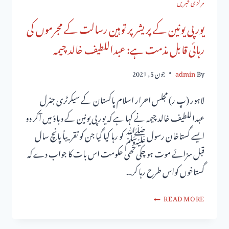
مرکزی خبریں
یورپی یونین کے پریشر پر توہین رسالت کے مجرموں کی
رہائی قابل مذمت ہے: عبداللطیف خالد چیمہ
By
admin
جون 5, 2021
لاہور (پ ر) مجلس احرار اسلام پاکستان کے سیکرٹری جنرل
عبداللطیف خالد چیمہ نے کہا ہے کہ یورپی یونین کے دباؤ میں آکر دو
ایسے گستاخان رسول ﷺ کو رہا کیا گیا جن کو تقریباً پانچ سال
قبل سزائے موت ہو چکی تھی حکومت اس بات کا جواب دے کہ
گستاخوں کواس طرح رہا کر…
READ MORE