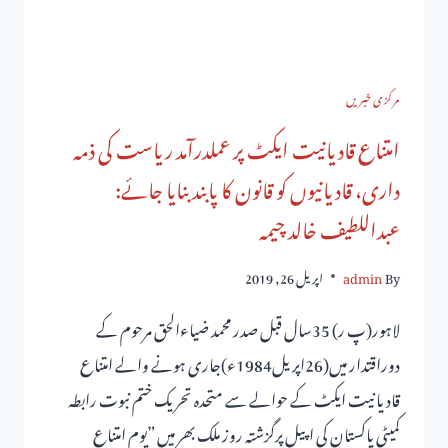
مرکزی خبریں
امتناع قادیانیت ایکٹ پر عملدرآمد ریاست کی ذمہ
داری، قادیانیوں کو قانون کا پابند بنایا جائے:
عبداللطیف خالد چیمہ
By
admin
اپریل 26, 2019
لاہور(پ ر) 35سال قبل صدر محمد ضیاءالحق مرحوم کے
دوراقتدار میں(26اپریل1984ء)جاری ہونے والے امتناع
قادیانیت ایکٹ کے حوالے سے متحدہ تحریک ختم نبوت رابطہ
کمیٹی پاکستان کی اپیل پرگزشتہ روز ملک بھر میں ”یوم امتناع