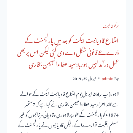
مرکزی خبریں
امتنا ع قادیانیت ایکٹ کو بعد میں پارلیمنٹ کے
ذرےعے قانونی شکل دے دی گئی لیکن اس پر بھی
عمل درآمد نہیں ہورہا:سید عطاءالمہیمن بخاری
By
admin
اپریل 25, 2019
لاہور( پ ر)26 اپریل یوم امتناع قادیانیت ایکٹ کے حوالے
سے قائد احرارسید عطاءالمہیمن بخاری نے کہاہے کہ 7ستمبر
1974ءکو پارلیمنٹ کے فلور پر لاہوری وقادیانی مرزائیوں کو غیر
مسلم اقلیت قراردےا گےا لیکن قادیانیوں نے پارلیمنٹ کے