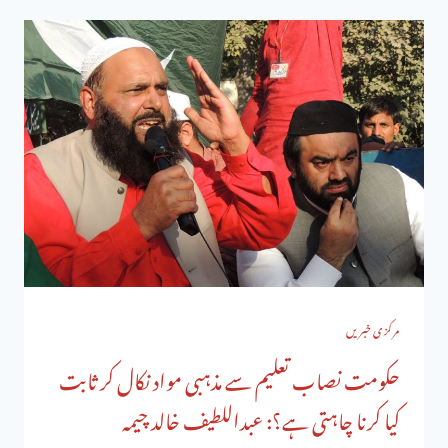
مرکزی خبریں
حکومت نصاب تعلیم سے مذہبی مواد نکال کر ثابت
کیا کرنا چاہتی ہے؟: عبداللطیف خالد چیمہ