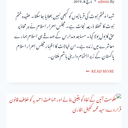
By
admin
مارچ 8, 2019
شہداءختم نبوت کی قربانیوں کو کبھی نہیں بھلایا جاسکتا۔ عقیدہ ختم
نبوت کا تحفظ ذریعہ نجات ہے۔ مجلس احرار اسلام نے ہر محاذ پر
حق کا بول بولا کیا۔ مساجد ومدارس کے صدقے ہی اسلام ہمارے
معاشرے میں زندہ ہے۔ ان خیالات کا اظہار مجلس احرار اسلام
پاکستان کے زیر اہتمام دار بنی ہاشم ملتان…
READ MORE