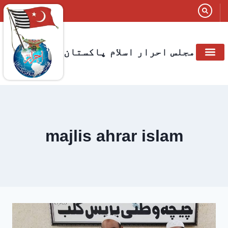
مجلس احرار اسلام پاکستان
صفحہ اول
شعبہ جات
رکنیت مجلس
صدائے احرار
اخبار الاحرار
متعلقہ تنظیمات
majlis ahrar islam