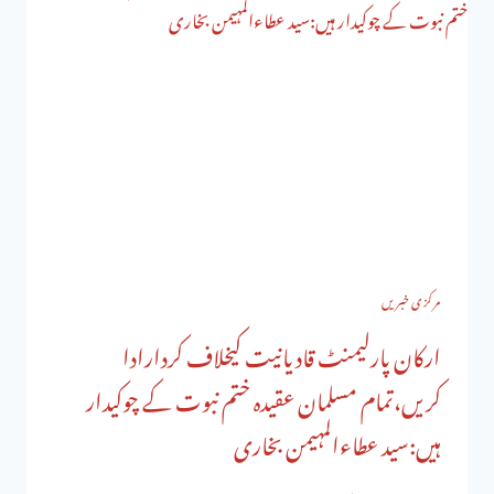
مرکزی خبریں
ارکان پارلیمنٹ قادیانیت کیخلاف کردارادا
کریں،تمام مسلمان عقیدہ ختم نبوت کے چوکیدار
ہیں:سید عطاءالمہیمن بخاری