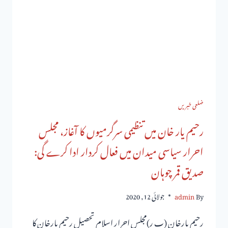
ضلعی خبریں
رحیم یار خان میں تنظیمی سرگرمیوں کا آغاز، مجلس
احرار سیاسی میدان میں فعال کردار ادا کرے گی:
صدیق قمر چوہان
By
admin
جولائی 12, 2020
رحیم یارخان (پ ر)مجلس احرار اسلام تحصیل رحیم یارخان کا