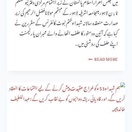
میں مجلس احراراسلام پاکستان کے زیر اہتمام مرکزی دفتر نیومسلم
ٹاﺅن لاہور میںجامعہ اشرفیہ لاہور کے مہتمم مولانافضل الرحیم کی زیر
صدارت منعقدہ سالانہ شہداءختم نبوت کانفرنس کے مقررین نے
کہاہے کہ آئین ودستور کا حلف اٹھانے والے ممبران پارلیمنٹ
اپنے حلف کی روشنی میں…
READ MORE