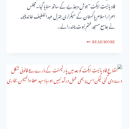
قادیانیت ایکٹ“جوش وجذبے کے ساتھ منایا گیا۔مجلس
احراراسلام پاکستان کے سیکرٹری جنرل عبداللطیف خالدچیمہ
نے جامع مسجد ختم نبوت چندرائے…
READ MORE