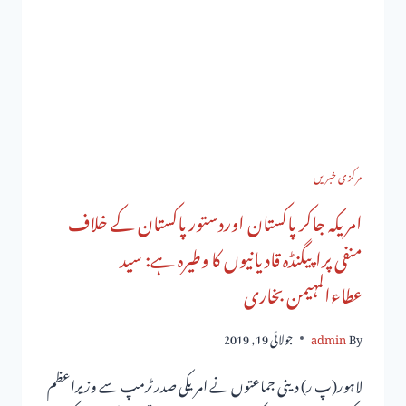
مرکزی خبریں
امریکہ جاکر پاکستان اوردستورپاکستان کے خلاف
منفی پراپیگنڈہ قادیانیوں کا وطیرہ ہے: سید
عطاءالمہیمن بخاری
By
admin
جولائی 19, 2019
لاہور(پ ر) دینی جماعتوں نے امریکی صدر ٹرمپ سے وزیراعظم