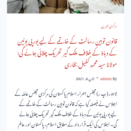
مرکزی خبریں
قانون توہین رسالت کے خاتمے کے لیے یورپی یونین
کے دباؤ کے خلاف ملک گیر تحریک چلائی جائے گی:
مولانا سید محمد کفیل بخاری
By
admin
جون 6, 2021
لاہور (پ ر) مجلس احرار اسلام پاکستان کی مرکزی مجلس عاملہ کے
اجلاس نے فیصلہ کیا ہے کہ قانون توہین رسالت کے خاتمے کے
لیے یورپی یونین کے دباؤ کے خلاف ملک گیر تحریک چلائی جائے
گی۔ اجلاس کی ایک قرار داد کے مطابق اسلام، پاکستان اور عالم