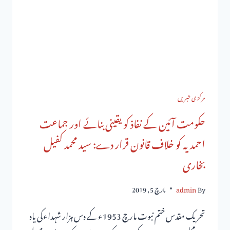
مرکزی خبریں
حکومت آئین کے نفاذ کو یقینی بنائے اور جماعت
احمدیہ کو خلاف قانون قرار دے: سید محمد کفیل
بخاری
By
admin
مارچ 5, 2019
تحریک مقدس ختم نبوت مارچ 1953ءکے دس ہزار شہداءکی یاد