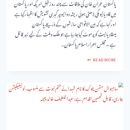
پاکستان عمران خان کی ملاقات سے چند روز قبل امریکہ اور پاکستان
میں قادیانیوںکی بڑھتی ہوئی ریشہ دوانیوںپر گہری تشویش کا اظہارکیاہے
اورکہاہے کہ بین الاقوامی سازشوں کے ذریعے پاکستان
میںقادیانیت کو پرموٹ کیاجارہاہے جو ملک وملت کے لیے زہر قاتل
ہے ۔مجلس احراراسلام پاکستان…
READ MORE