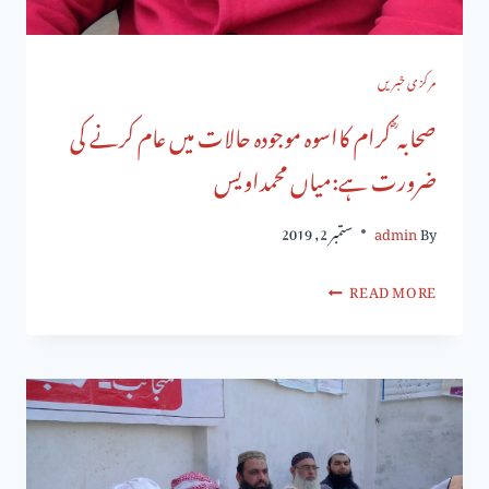
مرکزی خبریں
صحابہ ؓ کرام کااسوہ موجودہ حالات میں عام کرنے کی
ضرورت ہے:میاں محمداویس
By
admin
ستمبر 2, 2019
READ MORE