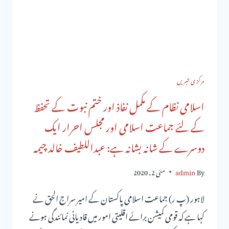
مرکزی خبریں
اسلامی نظام کے مکمل نفاذ اور ختم نبوت کے تحفظ
کے لئے جماعت اسلامی اور مجلس احرار ایک
دوسرے کے شانہ بشانہ ہے: عبداللطیف خالد چیمہ
By
admin
مئی 2, 2020
لاہور (پ ر) جماعت اسلامی پاکستان کے امیر سراج الحق نے
کہا ہے کہ قومی کمیشن برائے اقلیتی امور میں قادیانی نمائندگی ہونے