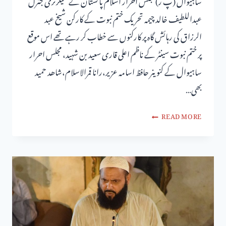
ساہیوال (پ ر) مجلس احرار اسلام پاکستان کے سیکرٹری جنرل
عبداللطیف خالد چیمہ تحریک ختم نبوت کے کارکن شیخ عبد
الرزاق کی رہائش گاہ پر کارکنوں سے خطاب کر رہے تھے اس موقع
پر ختم نبوت سینٹر کے ناظم اعلی قاری سعید بن شہید، مجلس احرار
ساہیوال کے کنوینر حافظ اسامہ عزیر،رانا قمرالاسلام،شاھد حمید
بھی…
READ MORE