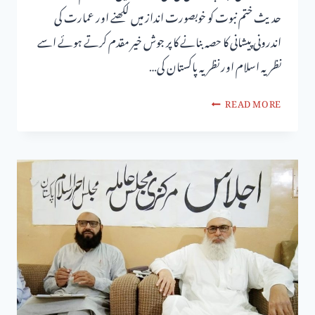
حدیث ختم نبوت کو خوبصورت انداز میں لکھنے اور عمارت کی
اندرونی پیشانی کا حصہ بنانے کا پر جوش خیر مقدم کرتے ہوئے اسے
نظریہ اسلام اور نظریہ پاکستان کی…
READ MORE