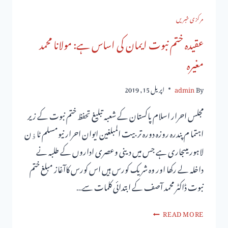
مرکزی خبریں
عقیدہ ختم نبوت ایمان کی اساس ہے: مولانا محمد
مغیرہ
By
admin
اپریل 15, 2019
مجلس احرار اسلام پاکستان کے شعبہ تبلیغ تحفظ ختم نبوت کے زیر
اہتما م پندرہ روزہ دورہ تربیت المبلغین ایوان احرار نیومسلم ٹاﺅن
لاہور میںجاری ہے جس میں دینی وعصری اداروں کے طلبہ نے
داخلہ لے رکھا اور وہ شریک کورس ہیں اس کورس کاآغاز مبلغ ختم
نبوت ڈاکٹر محمد آصف کے ابتدائی کلمات سے…
READ MORE