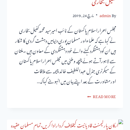
کفیل بخاری
By
admin
مارچ 24, 2019
مجلس احراراسلام پاکستان کے نائب امیرسید محمدکفیل بخاری
نے کہاہے کہ علماءاور مسلمان پوری دنیامیں دہشت گردی کا شکار
ہیں ان کودہشتگرد کہنے والے خود دہشتگردی کے معاون ہیں ۔ملتان
سے لاہورآتے ہوئے چیچہ وطنی میں مجلس احراراسلام پاکستان
کے سیکرٹری جنرل عبداللطیف خالد چیمہ سے ملاقات
اورمشاورت کے بعد اپنے بیان میں انہوںنے کہاکہ…
READ MORE