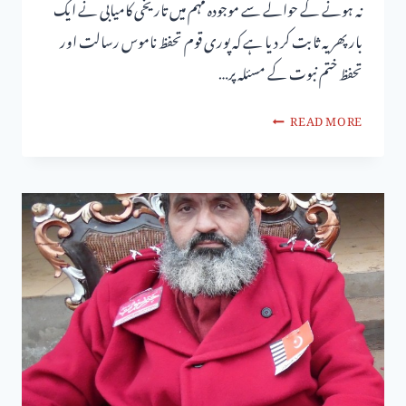
نہ ہونے کے حوالے سے موجودہ مہم میں تاریخی کامیابی نے ایک
بار پھر یہ ثابت کر دیا ہے کہ پوری قوم تحفظ ناموس رسالت اور
تحفظ ختم نبوت کے مسئلہ پر…
READ MORE