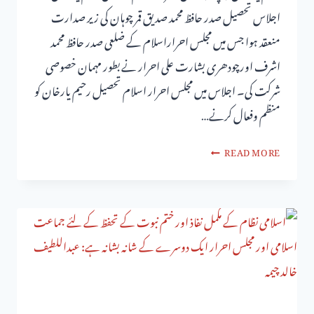
اجلاس تحصیل صدر حافظ محمد صدیق قمر چوہان کی زیر صدارت
منعقد ہوا جس میں مجلس احراراسلام کے ضلعی صدر حافظ محمد
اشرف اورچودھری بشارت علی احرار نے بطور مہمان خصوصی
شرکت کی۔ اجلاس میں مجلس احرار اسلام تحصیل رحیم یارخان کو
منظم وفعال کرنے…
READ MORE