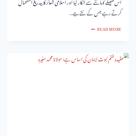
اس فیصلے کوماننے سے انکار کیا اور اسلامی شعائر کا بیدریغ استعمال
کرتے رہے جس کے نتےجے…
READ MORE