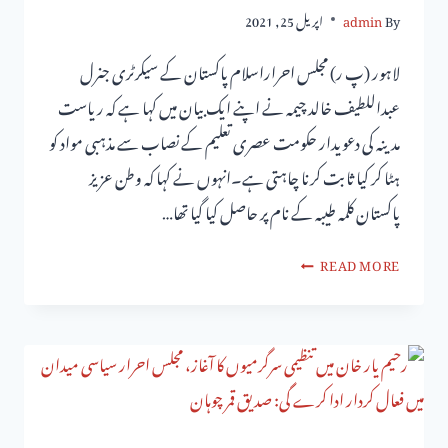
By
admin
اپریل 25, 2021
لاہور (پ ر) مجلس احراراسلام پاکستان کے سیکرٹری جنرل
عبداللطیف خالد چیمہ نے اپنے ایک بیان میں کہا ہے کہ ریاست
مدینہ کی دعویدار حکومت عصری تعلیم کے نصاب سے مذہبی مواد کو
ہٹا کر کیا ثابت کرنا چاہتی ہے۔انہوں نے کہا کہ وطن عزیز
پاکستان کلمہ طیبہ کے نام پر حاصل کیا گیا تھا…
READ MORE