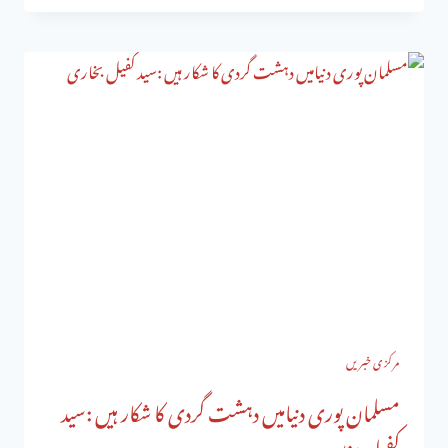
مرکزی خبریں
مسلمان پوری دنیامیں دہشت گردی کا شکار ہیں :سید