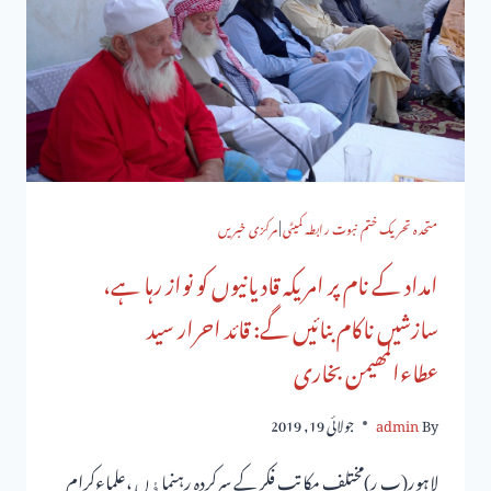
متحدہ تحریک ختم نبوت رابطہ کمیٹی
|
مرکزی خبریں
امداد کے نام پر امریکہ قادیانیوں کو نواز رہا ہے،
سازشیں ناکام بنائیں گے: قائد احرار سید
عطاءالمھیمن بخاری
By
admin
جولائی 19, 2019
لاہور(پ ر)مختلف مکاتب فکر کے سرکردہ رہنماﺅں ،علماءکرام