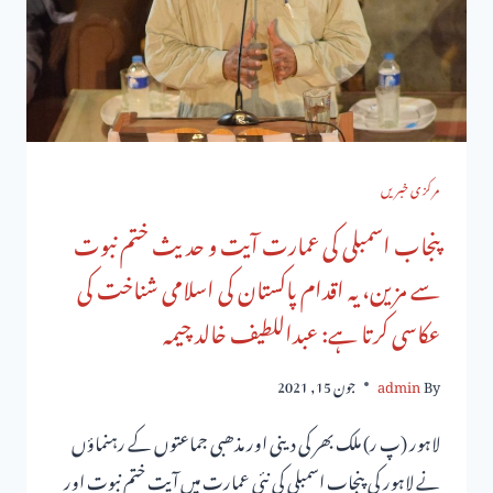
مرکزی خبریں
پنجاب اسمبلی کی عمارت آیت و حدیث ختم نبوت
سے مزین، یہ اقدام پاکستان کی اسلامی شناخت کی
عکاسی کرتا ہے: عبداللطیف خالد چیمہ
By
admin
جون 15, 2021
لاہور (پ ر) ملک بھر کی دینی اور مذھبی جماعتوں کے رہنماؤں
نے لاہور کی پنجاب اسمبلی کی نئی عمارت میں آیت ختم نبوت اور