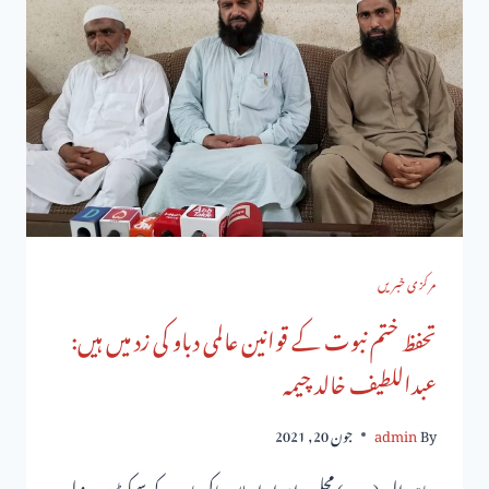
مرکزی خبریں
تحفظ ختم نبوت کے قوانین عالمی دباو کی زد میں ہیں:
عبداللطیف خالد چیمہ
By
admin
جون 20, 2021