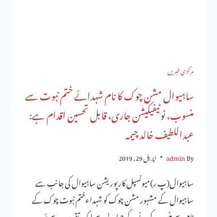
مرکزی خبریں
ساہیوال مشن چوک کا نام شہدائے ختم نبوت سے
منسوب، نوٹیفیکیشن جاری، قابل تحسین اقدام ہے:
عبداللطیف خالد چیمہ
By
admin
اپریل 29, 2019
ساہیوال(پ ر)میونسپل کارپوریشن ساہیوال کی جانب سے
ساہیوال کے مشہور مشن چوک کو شہداءختم نبوت چوک کے
نام سے منسوب کرنے کے حوالے سے ایک تقریب سے مئیر