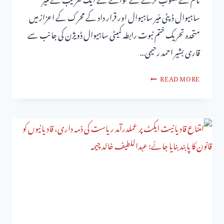
ساہیوال ڈپٹی مئیر ساہیوال اور قرار داد کے محرک کے اعزاز میں
متحدہ تحریک ختم نبوت رابطہ کمیٹی ساہیوال ڈویژن کی جانب سے
قاری بشیر احمد رحیمی…
READ MORE