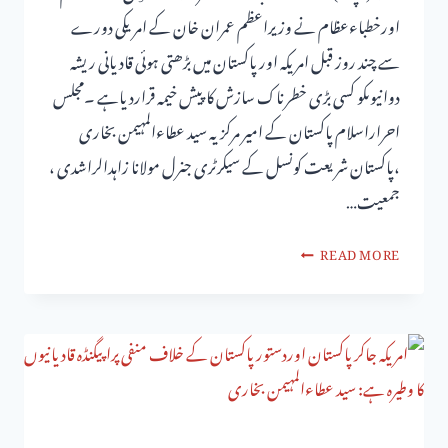
اورخطباءعظام نے وزیراعظم عمران خان کے امریکی دورے
سے چند روز قبل امریکہ اور پاکستان میں بڑھتی ہوئی قادیانی ریشہ
دوانیوںکو کسی بڑی خطرناک سازش کاپیش خیمہ قراردیاہے ۔مجلس
احراراسلام پاکستان کے امیر مرکزیہ سید عطاءالمہیمن بخاری
،پاکستان شریعت کونسل کے سیکرٹری جنرل مولانا زاہدالراشدی ،
جمعیت…
READ MORE