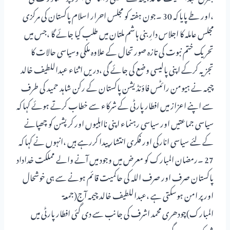
،اور طے پایا کہ 30 ۔جون ہفتہ کو مجلس احرار اسلام پاکستان کی مرکزی
مجلس عاملہ کا اجلاس دارِ بنی ہاشم ملتان میں طلب کیا جائے گا ،جس میں
تحریک ختم نبوت کی تازہ صورتحال کے علاوہ ملکی وسیاسی حالات کا
تجزیہ کرکے اپنی پالیسی وضع کی جائے گی ،دریں اثناء عبداللطیف خالد
چیمہ نے ہیومن رائٹس فاؤنڈیشن پاکستان کے رکن شاہد حمید کی طرف
سے اپنے اعزاز میں افطار پارٹی کے شرکاء سے خطاب کرتے ہوئے کہا کہ
سیاسی جماعتیں اور سیاسی رہنماء اپنی نااہلیوں اور کرپشن کو چھپانے
کے لئے سیاسی انارکی اور فکری انتشار پیدا کررہے ہیں ،انہوں نے کہا کہ
27 ۔رمضان المبارک کو معرض میں وجود میں آنے والے مملکت خداداد
پاکستان صرف اور صرف اللہ کی حاکمیت قائم ہونے سے ہی خوشحال
اور پر امن ہوسکتی ہے ،عبداللطیف خالد چیمہ آج(جمعۃ
المبارک)چودھری محمد اشرف کی جانب سے دی گئی افطار پارٹی میں
شریک ہوں گے۔