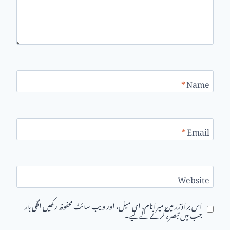
*
Name
*
Email
Website
اس براؤزر میں میرا نام، ای میل، اور ویب سائٹ محفوظ رکھیں اگلی بار
جب میں تبصرہ کرنے کےلیے۔