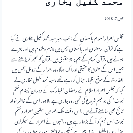
محمد کفیل بخاری
جون 7, 2018
مجلس احرار اسلام پاکستان کے نائب امیر سید محمد کفیل بخاری نے کہا
ہے کہ قرآن ،رمضان اور پاکستان آپس میں لازم وملزوم ہیں اور جڑے
ہوئے ہیں ،قرآن کریم کے ہم پر جو حقوق ہیں ،قرآن کوسمجھ کر پڑھنے سے
ہمیں اس کے حقوق کا حقیقی ادراک ہوگا،وہ احرار کے زونل آفس میں
افطار ڈنر کے موقع اظہار خیال کررہے تھے ،سید محمد کفیل بخاری نے
کہا کہ مجلس احرار اسلام نے رمضان المبارک کے دوران’’پیغام ختم
نبوت‘‘ کی جو مہم شروع کی تھی ،وہ جاری ہے ،لاہور اس کے خاطر خواہ
نتائج بھی سامنے آئے ہیں ،اس وقت ملک بھر میں مبلغین احرار وختم
نبوت اس مہم کو آگے بڑھارہے ہیں ،،انہوں نے احرار کے سیکرٹری
جنرل عبداللطیف خالد چیمہ سے تنظیمی وجماعتی امور پر مشاور ت کی