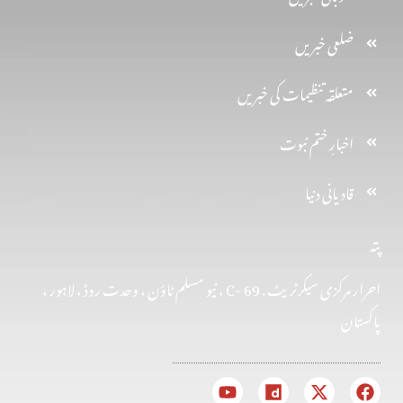
ضلعی خبریں
متعلقہ تنظیمات کی خبریں
اخبارِ ختم نبوت
قادیانی دنیا
پتہ
احرار مرکزی سیکرٹریٹ . 69 -C ، نیو مسلم ٹاؤن ، وحدت روڈ ، لاہور ،
پاکستان