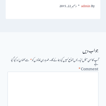
By
admin
دسمبر 22, 2015
جواب دیں
آپ کا ای میل ایڈریس شائع نہیں کیا جائے گا۔
ضروری خانوں کو
*
سے نشان زد کیا گیا
ہے
*
Comment