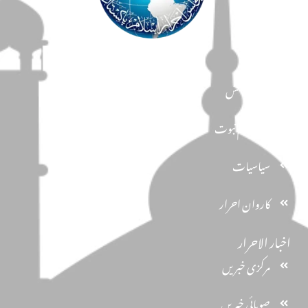
مضامین
دین و دانش
تحفظ ختم نبوت
سیاسیات
کاروان احرار
اخبار الاحرار
مرکزی خبریں
صوبائی خبریں