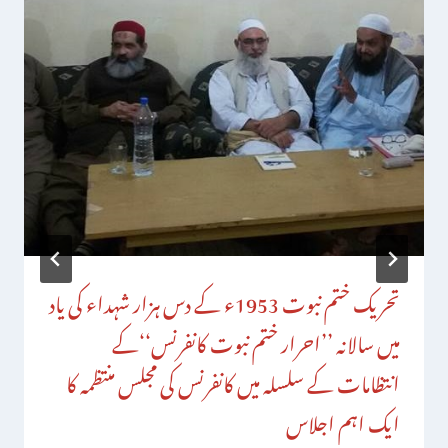
تحریک ختم نبوت 1953ء کے دس ہزار شہداء کی یاد
میں سالانہ ’’احرار ختم نبوت کانفرنس‘‘کے
انتظامات کے سلسلہ میں کانفرنس کی مجلس منتظمہ کا
ایک اہم اجلاس