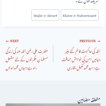
Majlie-e-Ahrar
#
Khatm-e-Nubuwwaat
#
NEXT
PREVIOUS
اللہ کی حاکمیت قائم کئے بغیر
حضرت علی رضی اللہ عنہ کی زندگی
دنیامیں امن کی خواہش حماقت
مسلما ن حکمرانوں کے لئے مشعل
ہے : سیدمحمدکفیل بخاری
راہ ہے:میاں محمداویس
متعلقہ مضامین