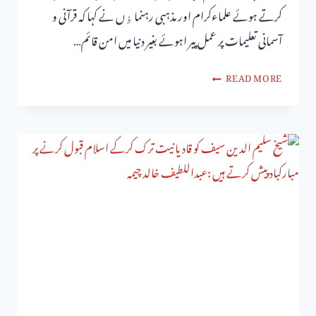
کرتے ہوئے علماءکرام اور مذہبی رہنما ﺅں نے کہا کہ قرآنی و
آسمانی تعلیمات پر عمل پیر اہوئے بغیر دنیا میں امن قائم…
READ MORE