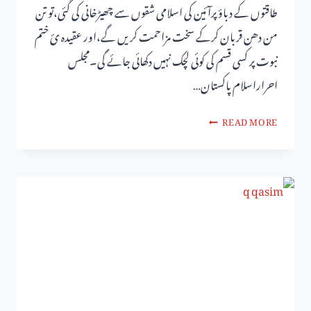
طاقتوں کے دباؤ پرآئین کی اسلامی شقوں سے چھیڑخانی کی گئی،تو تن
من دھن قربان کرکے سخت مزاحمت کریں گے،اور عقیدہ ئ ختم
نبوت پر کسی قسم کی کوئی لچک نہیں دکھائی جائے گی۔مجلس
احراراسلام پاکستان…
READ MORE