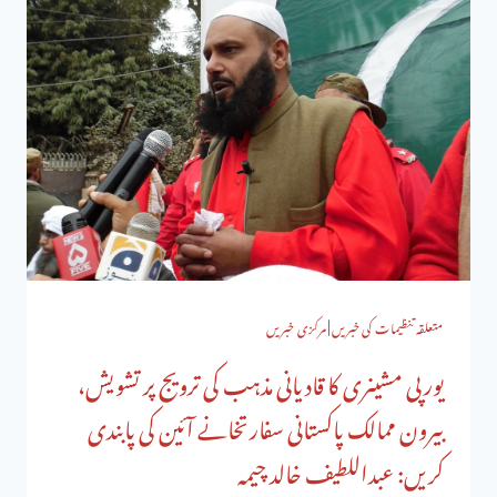
متعلقہ تنظیمات کی خبریں
|
مرکزی خبریں
یورپی مشینری کا قادیانی مذہب کی ترویج پر تشویش،
بیرون ممالک پاکستانی سفارتخانے آئین کی پابندی
کریں: عبداللطیف خالد چیمہ