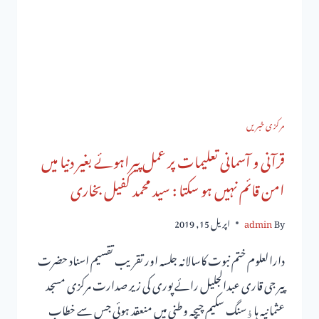
مرکزی خبریں
قرآنی و آسمانی تعلیمات پر عمل پیراہوئے بغیر دنیا میں
امن قائم نہیں ہو سکتا : سید محمد کفیل بخاری
By
admin
اپریل 15, 2019
دارالعلوم ختم نبوت کاسالانہ جلسہ اور تقریب تقسیم اسناد حضرت
پیر جی قاری عبدالجلیل رائے پوری کی زیر صدارت مرکزی مسجد
عثمانیہ ہاﺅسنگ سکیم چیچہ وطنی میں منعقد ہوئی جس سے خطاب