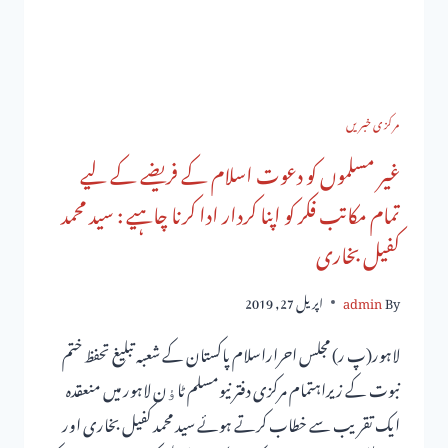
مرکزی خبریں
غیر مسلموں کو دعوت اسلام کے فریضے کے لیے
تمام مکاتب فکر کو اپنا کردار ادا کرنا چاہیے : سید محمد
کفیل بخاری
By
admin
اپریل 27, 2019
لاہور(پ ر) مجلس احراراسلام پاکستان کے شعبہ تبلیغ تحفظ ختم
نبوت کے زیراہتمام مرکزی دفتر نیومسلم ٹاﺅن لاہور میں منعقدہ
ایک تقریب سے خطاب کرتے ہوئے سید محمد کفیل بخاری اور