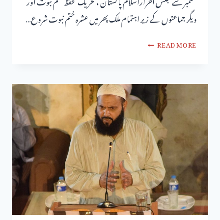
ستمبر سے مجلس احراراسلام پاکستان ،تحریک تحفظ ختم نبوت اور
دیگر جماعتوں کے زیر اہتمام ملک پھر میں عشرہ ختم نبوت شروع…
READ MORE