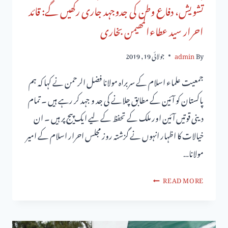
تشویش، دفاع وطن کی جدوجہد جاری رکھیں گے: قائد
احرار سید عطاءالمھیمن بخاری
By
admin
جولائی 19, 2019
جمعیت علماء اسلام کے سربراہ مولانا فضل الرحمن نے کہا کہ ہم
پاکستان کو آئین کے مطابق چلانے کی جد و جہد کر رہے ہیں ۔ تمام
دینی قوتیں آئین اور ملک کے تحفظ کے لیے ایک پیج پر ہیں ۔ ان
خیالات کا اظہار انہوں نے گزشتہ روز مجلس احرار اسلام کے امیر
مولانا…
READ MORE