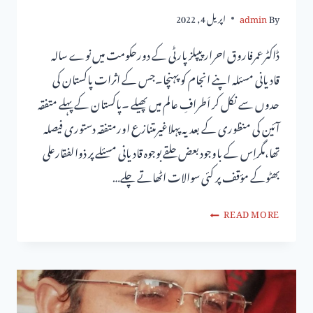
By
admin
اپریل 4, 2022
ڈاکٹرعمرفاروق احرار پیپلزپارٹی کے دورحکومت میں نوے سالہ
قادیانی مسئلہ اپنے انجام کو پہنچا۔جس کے اثرات پاکستان کی
حدوں سے نکل کر اَطرافِ عالم میں پھیلے ۔پاکستان کے پہلے متفقہ
آئین کی منظوری کے بعدیہ پہلاغیرمتنازع اورمتفقہ دستوری فیصلہ
تھا،مگراِس کے باوجودبعض حلقے بوجوہ قادیانی مسئلے پر ذوالفقارعلی
بھٹوکے مؤقف پر کئی سوالات اٹھاتے چلے…
READ MORE