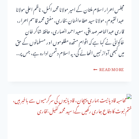
مجلس احرار اسلام ملتان کے امیر مولانا محمد اکمل، ناظم اعلی مولانا
عبدالقیوم، مولانا سید عطاءالمنان بخاری، مفتی محمد قاسم احرار،
قاری عبدالناصر صدیقی، سعید احمد انصاری، حافظ شاکر خان
خاکوانی نے کہا ہے کہ اقوام متحدہ مظلوموں اور مسلمانوں کے حق
میں کبھی آواز نہیں اٹھائے گی، یہ اسلام دشمن ادارہ ہے، جس پر…
READ MORE