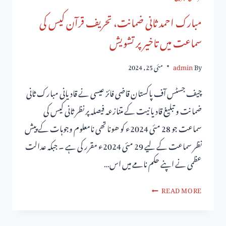
مبارک احمد ثانی ضمانت، تحریف قرآن کیس کی
سماعت میں تاخیر پر تشویش
By
admin
مئی 25, 2024
چیف جسٹس آف پاکستان قاضی فائز عیسی نے قادیانی مبارک ثانی
ضمانت و تبلیغ قادیانیت کے متنازعہ فیصلہ پر نظر ثانی کیس کی
سماعت جو 28 مئی 2024ء کو ھونا تھی نامعلوم وجوہات کے پیش
نظر سماعت کے لیے 29 مئی 2024ء مقرر کی ہے ۔ جبکہ عدالت
عظمی نے اپنے حکم نامے میں اس…
READ MORE