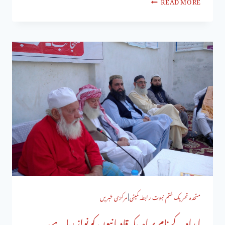
READ MORE
متحدہ تحریک ختم نبوت رابطہ کمیٹی
|
مرکزی خبریں
امداد کے نام پر امریکہ قادیانیوں کو نواز رہا ہے،