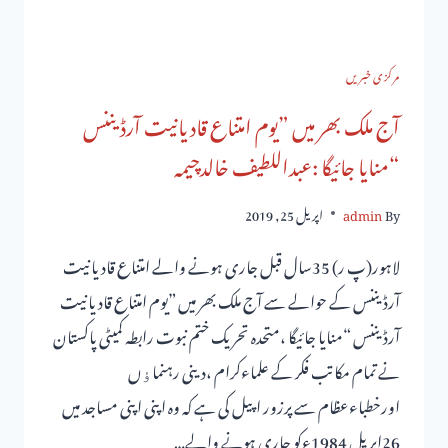
مرکزی خبریں
آج ملک بھر میں ”یوم امتناع قادیانیت آرڈیننس
“منایا جائیگا :عبداللطیف خالدچیمہ
By
admin
اپریل 25, 2019
لاہور(پ ر) 35سال قبل جاری ہونے والے امتناع قادیانیت
آرڈیننس کے حوالے سے آج ملک بھر میں ”یوم امتناع قادیانیت
آرڈیننس “منایا جائیگا ،متحدہ تحریک ختم نبوت رابطہ کمیٹی پاکستان
نے تمام مکاتب فکر کے علماءکرام ،دینی رہنماﺅں
اورخطباءعظام سے پرزور اپیل کی ہے کہ وہ اپنی اپنی مساجد میں
26اپریل 1984ءکو جاری ہونے والے…