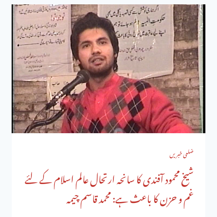
ضلعی خبریں
شیخ محمود آفندی کا سانحہ ارتحال عالم اسلام کے لئے
غم و حزن کا باعث ہے: محمد قاسم چیمہ