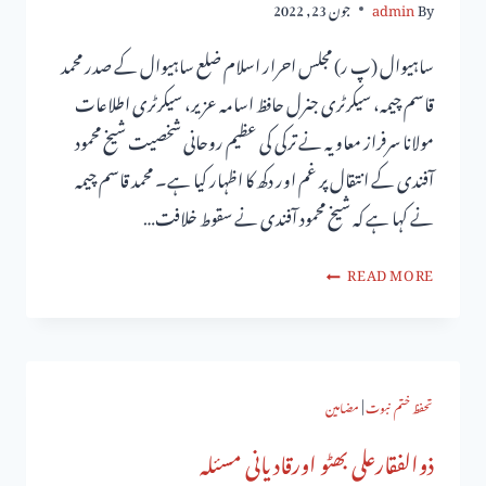
By
admin
جون 23, 2022
ساہیوال (پ ر) مجلس احرار اسلام ضلع ساہیوال کے صدر محمد
قاسم چیمہ، سیکرٹری جنرل حافظ اسامہ عزیر، سیکرٹری اطلاعات
مولانا سرفراز معاویہ نے ترکی کی عظیم روحانی شخصیت شیخ محمود
آفندی کے انتقال پر غم اور دکھ کا اظہار کیا ہے۔ محمد قاسم چیمہ
نے کہا ہے کہ شیخ محمود آفندی نے سقوط خلافت…
READ MORE
تحفظ ختم نبوت
|
مضامین
ذوالفقارعلی بھٹو اورقادیانی مسئلہ