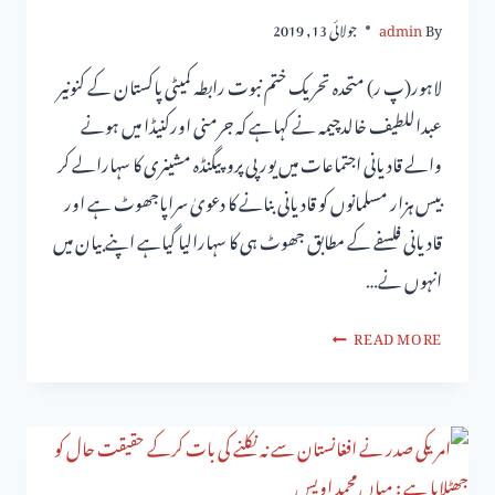
By
admin
جولائی 13, 2019
لاہور(پ ر) متحدہ تحریک ختم نبوت رابطہ کمیٹی پاکستان کے کنونیر
عبداللطیف خالدچیمہ نے کہاہے کہ جرمنی اورکنیڈا میں ہونے
والے قادیانی اجتماعات میں یورپی پروپیگنڈہ مشینری کا سہارالے کر
بیس ہزار مسلمانوں کو قادیانی بنانے کا دعویٰ سراپاجھوٹ ہے اور
قادیانی فلسفے کے مطابق جھوٹ ہی کا سہارالیا گیاہے اپنے بیان میں
انہوں نے…
READ MORE