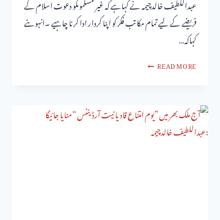
عبداللطیف خالدچیمہ نے کہاہے کہ غیر مسلموںکو دعوت اسلام کے
فریضے کے لیے تمام مکاتب فکر کو اپنا کردار ادا کرنا چاہیے ۔انہوںنے
کہاکہ…
READ MORE