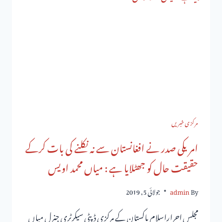
مرکزی خبریں
امریکی صدر نے افغانستان سے نہ نکلنے کی بات کرکے
حقیقت حال کو جھٹلایا ہے : میاں محمد اویس
By
admin
جولائی 5, 2019
مجلس احراراسلام پاکستان کے مرکزی ڈپٹی سیکرٹری جنرل میاں