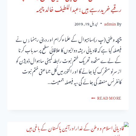
رقبے خریدرہے ہیں :عبداللطیف خالد چیمہ
By
admin
اپریل 19, 2019
چیچہ وطنی (پ ر)ساہیوال کے علماءکرام اور دینی رہنماﺅں نے
فیصلہ کیا ہے کہ قادیانی ریشہ دوانیوں کا علاقائی سطح پر سدباب کرنا
کے لےے متحدہ تحریک ختم نبوت رابطہ کمیٹی ساہوال ڈویژن کو
از سرنو متحرک کیا جائے گا اور اکتوبر میں کُل جماعتی ختم نبوت
کانفرنس منعقد کی جائے گی ،یہ فیصلہ جمعیت…
READ MORE