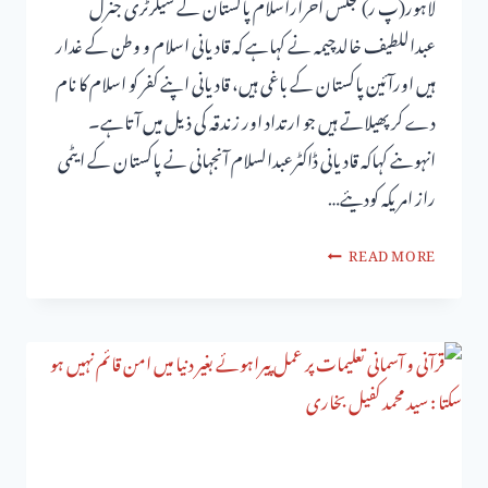
لاہور(پ ر) مجلس احراراسلام پاکستان کے سیکرٹری جنرل
عبداللطیف خالدچیمہ نے کہاہے کہ قادیانی اسلام و وطن کے غدار
ہیں اورآئین پاکستان کے باغی ہیں، قادیانی اپنے کفر کو اسلام کا نام
دے کر پھیلاتے ہیں جو ارتداد اور زندقہ کی ذیل میں آتاہے۔
انہوںنے کہاکہ قادیانی ڈاکٹرعبدالسلام آنجہانی نے پاکستان کے ایٹمی
راز امریکہ کودیئے…
READ MORE