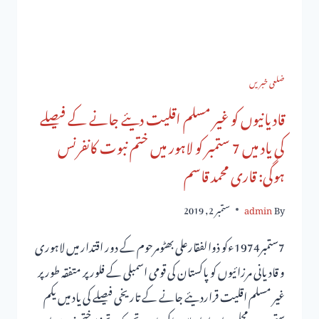
ضلعی خبریں
قادیانیوں کو غیر مسلم اقلیت دیئے جانے کے فیصلے
کی یاد میں 7 ستمبر کو لاہور میں ختم نبوت کانفرنس
ہوگی: قاری محمد قاسم
By
admin
ستمبر 2, 2019
7ستمبر1974ءکو ذوالفقارعلی بھٹومرحوم کے دور اقتدار میں لاہوری
و قادیانی مرزائیوں کو پاکستان کی قومی اسمبلی کے فلورپر متفقہ طور پر
غیر مسلم اقلیت قراردیئے جانے کے تاریخی فیصلے کی یاد میں یکم