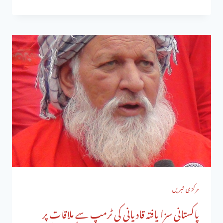
مرکزی خبریں
پاکستانی سزا یافتہ قادیانی کی ٹرمپ سے ملاقات پر