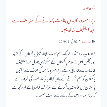
مرکزی خبریں
مرزا مسرور کا بیان بغاوت پھلانے کے مترادف ہے:
عبد اللطیف خالد چیمہ
By
admin
جولائی 21, 2019
لاہور(پ ر) متحدہ تحریک ختم نبوت رابطہ کمیٹی پاکستان کے کنونیر
اورمجلس احراراسلام پاکستان کے سیکرٹری جنرل عبداللطیف
خالدچیمہ نے قادیانی سرغنے مرزامسروراحمد کی طرف سے” آئین
پاکستان کو ختم “کرنے کے بیان کوقادیانی جماعت کی طرف سے
پاکستان میں بغاوت پیداکرنے کے مترادف قراردیاہے اور کہاہے
کہ مرزامسروراحمد کے یہ کہنے سے امت مسلمہ…