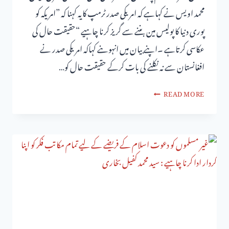
محمد اویس نے کہاہے کہ امریکی صدر ٹرمپ کایہ کہنا کہ ”امریکہ کو
پوری دنیا کا پولیس مین بننے سے گریز کرنا چاہیے “حقیقت حال کی
عکاسی کرتاہے ۔اپنے بیان میں انہوںنے کہاکہ امریکی صدر نے
افغانستان سے نہ نکلنے کی بات کرکے حقیقت حال کو…
READ MORE