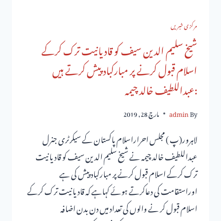
مرکزی خبریں
شیخ سلیم الدین سیف کو قادیانیت ترک کرکے
اسلام قبول کرنے پر مبارکباد پیش کرتے ہیں
:عبداللطیف خالد چیمہ
By
admin
مارچ 28, 2019
لاہرور(پ ) مجلس احراراسلام پاکستان کے سیکرٹری جنرل
عبداللطیف خالد چیمہ نے شیخ سلیم الدین سیف کو قادیانیت
ترک کرکے اسلام قبول کرنے پر مبارکباد پیش کی ہے
اوراستقامت کی دعاکرتے ہوئے کہاہے کہ قادیانیت ترک کرکے
اسلام قبول کر نے والوں کی تعداد میں دن بدن اضافہ