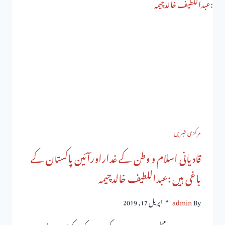
مرکزی خبریں
قادیانی اسلام و وطن کے غداراورآئین پاکستان کے
باغی ہیں :عبداللطیف خالدچیمہ
By
admin
اپریل 17, 2019