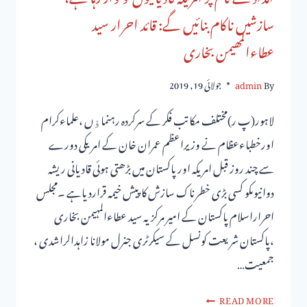
سازشیں ناکام بنائیں گے: قائد احرار سید
عطاءالمھیمن بخاری
By
admin
جولائی 19, 2019
لاہور(پ ر)مختلف مکاتب فکر کے سرکردہ رہنماﺅں ،علماءکرام
اورخطباءعظام نے وزیراعظم عمران خان کے امریکی دورے
سے چند روز قبل امریکہ اور پاکستان میں بڑھتی ہوئی قادیانی ریشہ
دوانیوںکو کسی بڑی خطرناک سازش کاپیش خیمہ قراردیاہے ۔مجلس
احراراسلام پاکستان کے امیر مرکزیہ سید عطاءالمہیمن بخاری
،پاکستان شریعت کونسل کے سیکرٹری جنرل مولانا زاہدالراشدی ،
جمعیت…
READ MORE