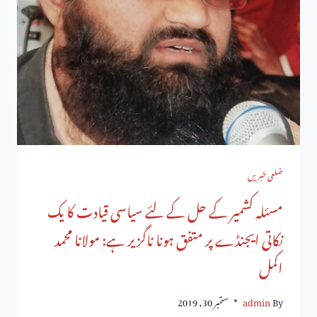
ضلعی خبریں
مسئلہ کشمیر کے حل کے لئے سیاسی قیادت کا یک
نکاتی ایجنڈے پر متفق ہونا ناگزیر ہے: مولانا محمد
اکمل
By
admin
ستمبر 30, 2019