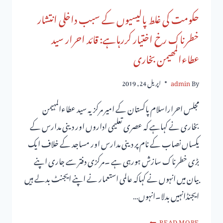
حکومت کی غلط پالیسیوں کے سبب داخلی انتشار
خطرناک رخ اختیار کررہاہے: قائد احرار سید
عطاءالمھیمن بخاری
By
admin
اپریل 24, 2019
مجلس احراراسلام پاکستان کے امیر مرکزیہ سید عطاءالمہیمن
بخاری نے کہاہے کہ عصری تعلیمی اداروں اور دینی مدارس کے
یکساں نصاب کے نام پر دینی مدارس اور مساجد کے خلاف ایک
بڑی خطرناک سازش ہورہی ہے ۔مرکزی دفتر سے جاری اپنے
بیان میں انہوں نے کہاکہ عالمی استعمار نے اپنے ایجنٹ بدلے ہیں
ایجنڈانہیں بدلا۔انہوں…
READ MORE