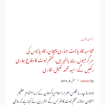
مرکزی خبریں
محاسبہ قادیانیت ہماری پہچان، قادیانیوں کی
سرگرمیوں سے باخبر ہیں، ختم نبوت کا دفاع جاری
رکھیں گے: سید محمد کفیل بخاری
By
admin
ستمبر 8, 2019
لاہور(پ ر) مجلس احراراسلام پاکستان کے زیراہتمام عظیم
الشان سالانہ ختم نبوت کانفرنس کے مقررین نے کہاہے کہ عالمی