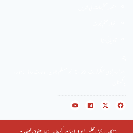
متعلقہ تنظیمات کی خبریں
اخبارِ ختم نبوت
قادیانی دنیا
پتہ
احرار مرکزی سیکرٹریٹ . 69 -C ، نیو مسلم ٹاؤن ، وحدت روڈ ، لاہور ،
پاکستان
© کاپی رائٹ مجلس احرار اسلام پاکستان . جملہ حقوق محفوظ ہیں