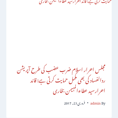
مجلس احرار اسلام ضرب عضب کی طرح آپریشن
ردالفساد کی بھی مکمل حمایت کرتی ہے: قائد
احرارسید عطاءالمہیمن بخاری
By
admin
فروری 23, 2017