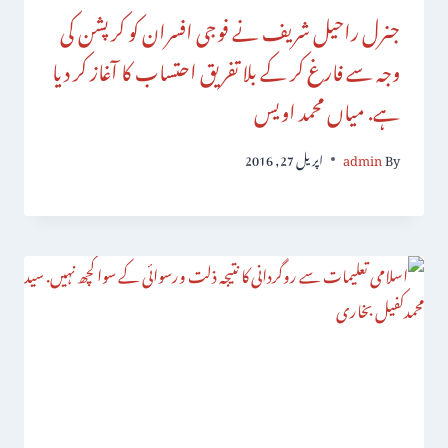
جنرل راحیل شریف نے فوجی افسران کو کرپشن کی
وجہ سے فارغ کر کے بلا تفریق احتساب کا آغاز کر دیا
ہے. میاں محمد اویس
By
admin
اپریل 27, 2016