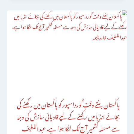
پاکستان بنتے وقت گورداسپور کو پاکستان میں رکھنے کی
بجائے انڈیا میں رکھنے کے لیے قادیانی سازش کی وجہ
سے مسئلہ کشمیر آج تک لٹکا ہوا ہے. عبداللطیف