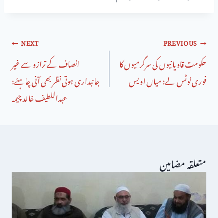
NEXT
PREVIOUS
حکومت قادیانیوں کی سرگرمیوں کا
انصاف کے ترازو سے غیر
فوری نوٹس لے: میاں اویس
جانبداری ہوتی نظر بھی آنی چاہئے:
عبداللطیف خالد چیمہ
متعلقہ مضامین