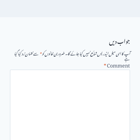
جواب دیں
آپ کا ای میل ایڈریس شائع نہیں کیا جائے گا۔
ضروری خانوں کو
*
سے نشان زد کیا گیا
ہے
*
Comment