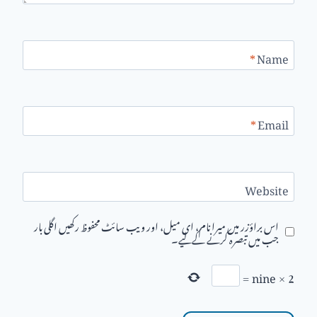
*
Name
*
Email
Website
اس براؤزر میں میرا نام، ای میل، اور ویب سائٹ محفوظ رکھیں اگلی بار
جب میں تبصرہ کرنے کےلیے۔
=
nine
×
2