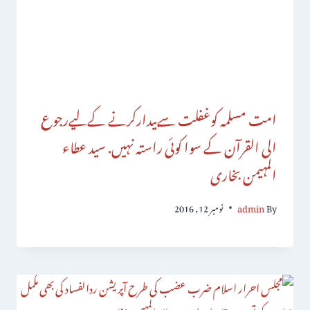
امت مسلمہ کوغفلت سےبیدارکرنے کےلیےرجوع
الی القرآن کے سوا کوئی راستہ نہیں. سید عطاء
المہیمن بخاری
By
admin
نومبر 12, 2016