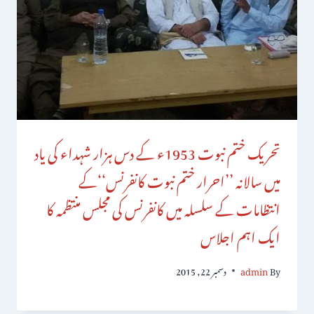
تحریک ختم نبوت 1953ء کے دس ہزار شہداء کی یاد
میں سالانہ ’’احرار ختم نبوت کانفرنس‘‘کے
انتظامات کے سلسلہ میں کانفرنس کی مجلس منتظمہ کا
ایک اہم اجلاس
By
admin
دسمبر 22, 2015