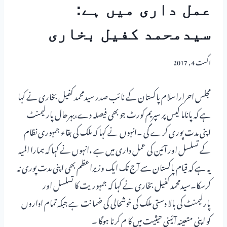
عمل داری میں ہے:
سیدمحمد کفیل بخاری
اگست 4, 2017
مجلس احراراسلام پاکستان کے نائب صدر سیدمحمد کفیل بخاری نے کہا
ہے کہ پاناما کیس پر سپریم کورٹ جو بھی فیصلہ دے،بہرحال پارلیمنٹ
اپنی مدت پوری کرے گی ۔انہوں نے کہا کہ ملک کی بقاء جمہوری نظام
کے تسلسل اور آئین کی عمل داری میں ہے ،انہوں نے کہا کہ ہمارا المیہ
یہ ہے کہ قیام پاکستان سے آج تک ایک وزیراعظم بھی اپنی مدت پوری نہ
کرسکا۔سیدمحمد کفیل بخاری نے کہا کہ جمہوریت کا تسلسل اور
پارلیمنٹ کی بالا دستی ملک کی خوشحالی کی ضمانت ہے جبکہ تمام اداروں
کو اپنی متعینہ آئینی حیثیت میں کا م کرنا ہوگا ۔