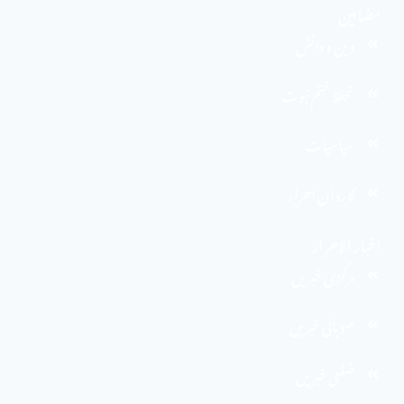
مضامین
دین و دانش
تحفظ ختم نبوت
سیاسیات
کاروان احرار
اخبار الاحرار
مرکزی خبریں
صوبائی خبریں
ضلعی خبریں