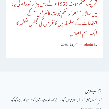
تحریک ختم نبوت 1953ء کے دس ہزار شہداء کی یاد
میں سالانہ ’’احرار ختم نبوت کانفرنس‘‘کے
انتظامات کے سلسلہ میں کانفرنس کی مجلس منتظمہ کا
ایک اہم اجلاس
By
admin
دسمبر 22, 2015
جواب دیں
آپ کا ای میل ایڈریس شائع نہیں کیا جائے گا۔
ضروری خانوں کو
*
سے نشان زد کیا گیا
ہے
*
Comment