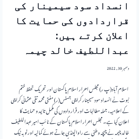
انسداد سود سیمینار کی
قراردادوں کی حمایت کا
اعلان کرتے ہیں:
عبداللطیف خالد چیمہ
دسمبر 30, 2022
اسلام آباد(پ ر) مجلس احرار اسلام پاکستان اور تحریک تحفظ ختم
نبوت نے انسداد سود سیمینار کراچی جسٹس(ر) مفتی محمد تقی عثمانی کراچی
کے اعلامیہ، جملہ مطالبات اور قرار دادوں کی مکمل تائید و حمایت کا
اعلان کیا ہے۔ مجلس احرار اسلام پاکستان کے نائب امیر عبداللطیف
خالد چیمہ نے چیچہ وطنی سے راوالپنڈی جاتے ہوئے کمالیہ اور ٹوبہ ٹیک