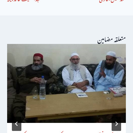
متعلقہ مضامین