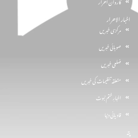
کاروان احرار
اخبار الاحرار
مرکزی خبریں
صوبائی خبریں
ضلعی خبریں
متعلقہ تنظیمات کی خبریں
اخبارِ ختم نبوت
قادیانی دنیا
پتہ