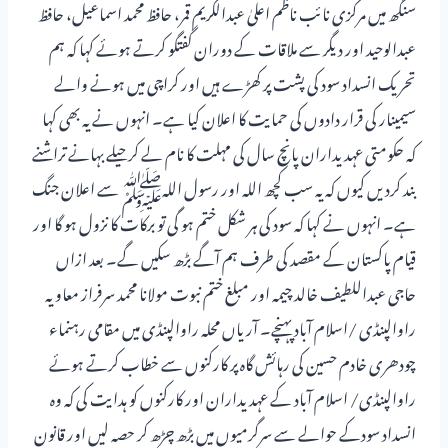
سنگھ میں مرکزی نائب ناظم اعلیٰ عبدالکریم قمر، حافظ محمد اسماعیل، حافظ
عبدالوحید اور دیگر سے ملاقات کے دوران گفتگو کرتے ہوئے کہا کہ ہم
تحریک انسداد سود کی پشت پر کھڑے ہیں اور کراچی میں ہونے والے
سیمینار کی قرار دادوں کی حمایت کا اعلان کیا ہے۔ انہوں نے یہ بھی کہا
کہ حکومتی عہدیداران پانچ سال کی مہلت کا نام لے کر حیلے بہانے تراشنے
بند کردیں کیوں کہ یہ سب کچھ اللہ اور رسول اللہﷺ سے اعلان جنگ
ہے۔ انہوں نے کہا کہ سود کی ہر شکل ختم ہو گی تو برکات کا نزول ہو گا اور
قیام پاکستان کے مقصد کی طرف ہم آگے بڑھ سکیں گے۔ بعد ازاں
حاجی عبداللطیف خالد چیمہ اور مبلغ ختم نبوت مولانا محمد سرفراز معاویہ
راوالپنڈی /اسلام آباد پہنچے۔ آریاں محلہ راوالپنڈی میں مقامی رہنماء
چودھری خادم حسین کی رہائش گاہ پر کارکنوں سے خطاب کرتے ہوئے
راوالپنڈی/ اسلام آباد کے عہدیداران اور کارکنوں کو ہدایت کی کہ وہ
انسداد سودکے حوالے سے سرگرمیوں میں بڑھ چڑھ کر حصہ لیں اور قانون