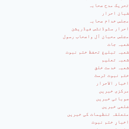
تحریک مدح صحابہ
شبان احرار
مجلس خدام صحابہ
احرار سٹوڈنٹس فیڈریشن
مجلس محبان آل واصحاب رسول
شعبہ جات
شعبہ تبلیغ تحفظ ختم نبوت
شعبہ تعلیم
شعبہ خدمت خلق
ختم نبوت ٹرسٹ
اخبار الاحرار
مرکزی خبریں
صوبائی خبریں
ضلعی خبریں
متعلقہ تنظیمات کی خبریں
اخبارِ ختم نبوت