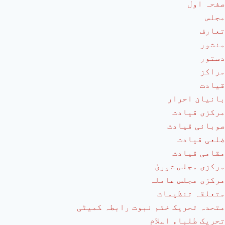
صفحہ اول
مجلس
تعارف
منشور
دستور
مراکز
قیادت
بانیان احرار
مرکزی قیادت
صوبائی قیادت
ضلعی قیادت
مقامی قیادت
مرکزی مجلس شوریٰ
مرکزی مجلس عاملہ
متعلقہ تنظیمات
متحدہ تحریک ختم نبوت رابطہ کمیٹی
تحریک طلباء اسلام