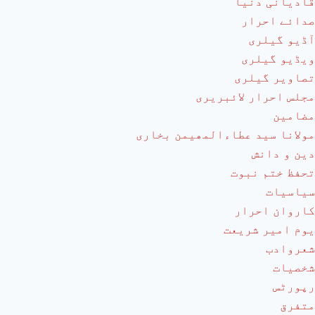
قادیانی دنیا
صدائے احرار
آڈیو گیلری
ویڈیو گیلری
تصاویر گیلری
مجلس احرار لائبریری
مضامین
مولانا سید عطاءالمھیمن بخاری
دین و دانش
تحفظ ختم نبوت
سیاسیات
کاروان احرار
یوم امیر شریعت
شعروادب
شخصیات
رپورٹس
متفرق