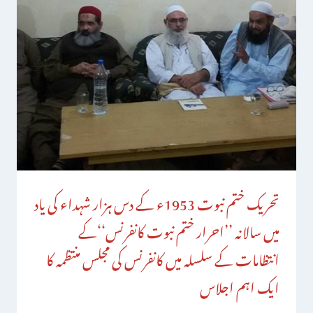
تحریک ختم نبوت 1953ء کے دس ہزار شہداء کی یاد
میں سالانہ ’’احرار ختم نبوت کانفرنس‘‘کے
انتظامات کے سلسلہ میں کانفرنس کی مجلس منتظمہ کا
ایک اہم اجلاس