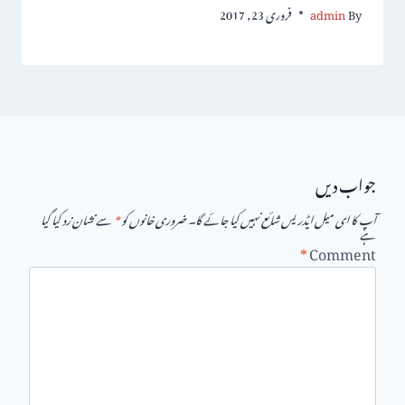
By
admin
فروری 23, 2017
جواب دیں
آپ کا ای میل ایڈریس شائع نہیں کیا جائے گا۔
ضروری خانوں کو
*
سے نشان زد کیا گیا
ہے
*
Comment