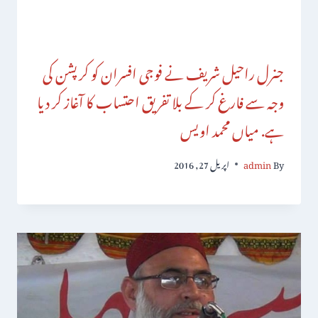
جنرل راحیل شریف نے فوجی افسران کو کرپشن کی
وجہ سے فارغ کر کے بلا تفریق احتساب کا آغاز کر دیا
ہے. میاں محمد اویس
By
admin
اپریل 27, 2016