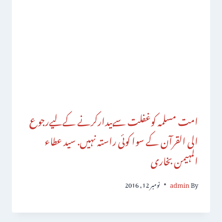
امت مسلمہ کوغفلت سےبیدارکرنے کےلیےرجوع
الی القرآن کے سوا کوئی راستہ نہیں. سید عطاء
المہیمن بخاری
By
admin
نومبر 12, 2016