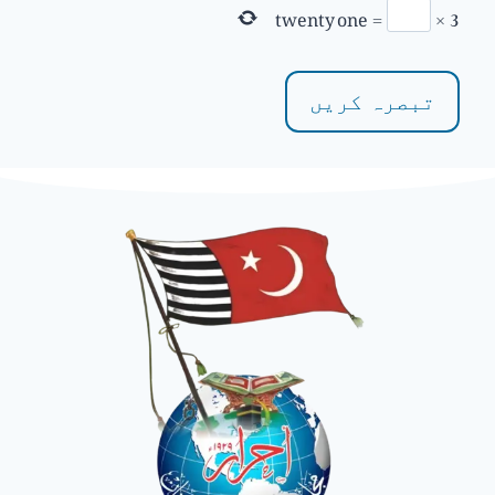
twenty one
=
×
3