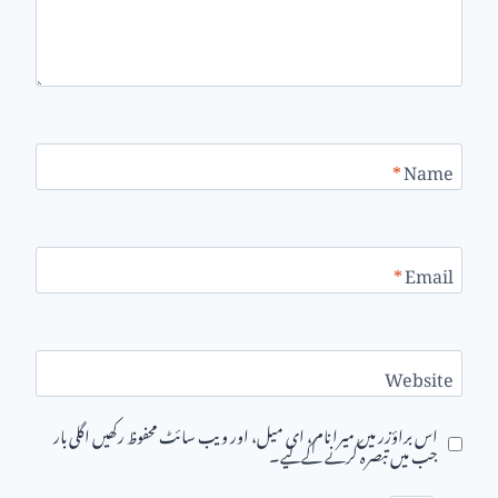
*
Name
*
Email
Website
اس براؤزر میں میرا نام، ای میل، اور ویب سائٹ محفوظ رکھیں اگلی بار
جب میں تبصرہ کرنے کےلیے۔