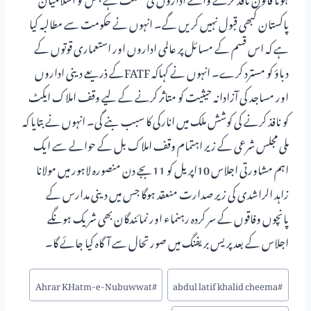
پاکستان کبھی قبول نہیں کریں گے۔ انہوں نے حکومت سے مطالبہ کیا
ہے کہ اس قسم کے مسائل پر عالمی اداروں اور استعماری قوتوں کے
دباؤ کو مسترد کرے۔ انہوں نے کہاکہ FATFکے ذریعے دینی اداروں
اور مساجد کی آزادانہ حیثیت کو متاثر کرنے کے لیے وقف املاک ایکٹ
کو نافذ کرنے کی کوشش ملک میں انارکی کا سبب بنے گی۔ انہوں نے بتایا کہ
ملی مجلس شرعی کے زیر اہتمام وقف املاک بل کے حوالے سے ایک
اہم مشاورتی اجلاس 10اپریل کو 11بجے دن منصورہ لاہور میں مولانا
زاہد الراشدی کی زیر صدارت منعقد ہوگا جس میں دینی مدارس کے
پانچوں وفاقوں کے سر کردہ رہنماء اور نمائندگان بھی شریک ہونگے
اجلاس کے بعد پریس بریفنگ میں صورتحال سے آگاہ کیا جائے گا۔
Ahrar KHatm-e-Nubuwwat
#
abdul latif khalid cheema
#