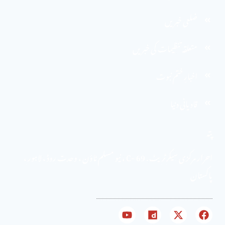
ضلعی خبریں
متعلقہ تنظیمات کی خبریں
اخبارِ ختم نبوت
قادیانی دنیا
پتہ
احرار مرکزی سیکرٹریٹ . 69 -C ، نیو مسلم ٹاؤن ، وحدت روڈ ، لاہور ،
پاکستان