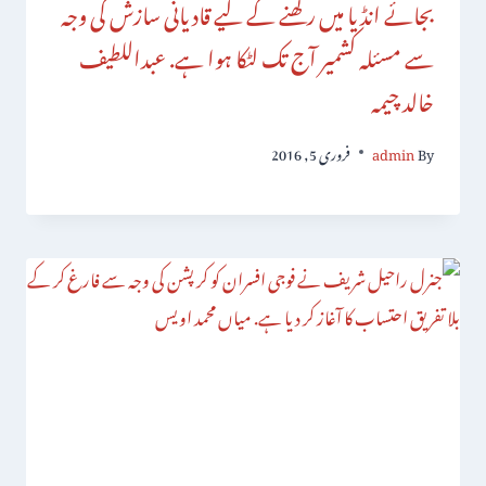
بجائے انڈیا میں رکھنے کے لیے قادیانی سازش کی وجہ
سے مسئلہ کشمیر آج تک لٹکا ہوا ہے. عبداللطیف
خالد چیمہ
By
admin
فروری 5, 2016