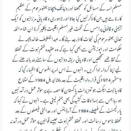
مسلم امہ کے مسائل کو سمجھنا اور دنیاتک پہچانا بھٹومرحوم کے عظیم
کارنامے ہیں جن کا ذکر نہیں کیا جاتا اور لاہوری و قادیانی مرزائیوں کو ایک
آئینی و قانونی پراسس کے تحت غیر مسلم اقلیت ڈکلیر کرنا ان شاء اللہ
تعالیٰ بھٹو مرحوم کی نجات کا ذریعہ بنے گا۔عبداللطیف خالد چیمہ نے
حکومت اور اپوزیشن سے بھی کہا ہے کہ وہ عقیدہ ختم نبوت کے تحفظ
کے تقاضے سمجھیں اور قادیانی ریشہ دوانیوں کے سامنے بند باندھنے کے
لیے اپنا کردار ادا کریں۔ انہوں نے اس امر پر افسوس کا اظہار کیا کہ
7ستمبر 1974کی قرار داد اقلیت کے بعد 26اپریل 1984کے امتناع
قادیانیت ایکٹ جو تعزیرات پاکستان کا حصہ ہے پر مؤثر عمل در آمد نہیں
ہو رہا جس سے بسااوقات کشیدگی بھی جنم لیتی ہے۔ انہوں نے کہا کہ
پارلیمنٹ کے فیصلے،1984کے آرڈیننس اور عدالتی فیصلوں کے بعد
تحفظ ناموس رسالت اور تحفظ ختم نبوت جیسے قوانین پر مؤثر عمل در آمد نہ
ہونا قانون نافذ کرنے والے اداروں کی غفلت ہے جس کو اسلامیان