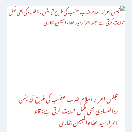
مجلس احرار اسلام ضرب عضب کی طرح آپریشن
ردالفساد کی بھی مکمل حمایت کرتی ہے: قائد
احرارسید عطاءالمہیمن بخاری