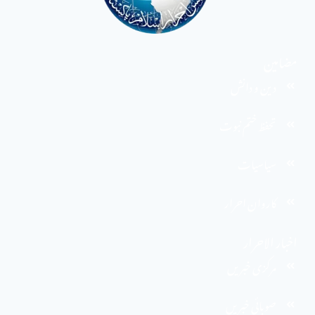
مضامین
دین و دانش
تحفظ ختم نبوت
سیاسیات
کاروان احرار
اخبار الاحرار
مرکزی خبریں
صوبائی خبریں