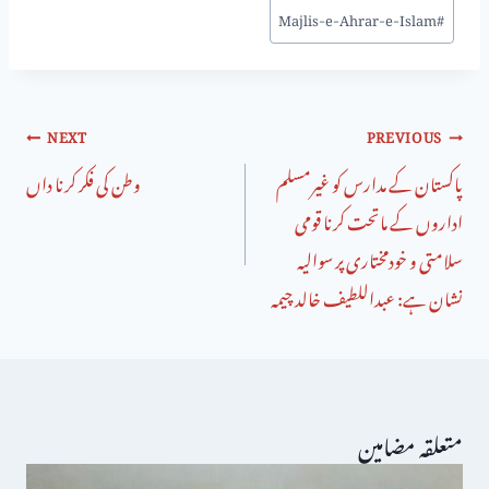
Majlis-e-Ahrar-e-Islam
#
NEXT
PREVIOUS
پاکستان کے مدارس کو غیرمسلم
وطن کی فکر کرنا داں
اداروں کے ماتحت کرنا قومی
سلامتی و خودمختاری پر سوالیہ
نشان ہے: عبداللطیف خالد چیمہ
متعلقہ مضامین