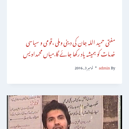
مفتی حمید اللہ جان کی دینی وملی ،قومی و سیاسی
خدمات کو ہمیشہ یاد رکھا جائے گا.میاں محمداویس
By
admin
نومبر 3, 2016