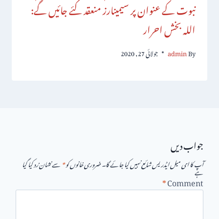
نبوت کے عنوان پر سیمینارز منعقد کئے جائیں گے:
اللہ بخش احرار
By
admin
جولائی 27, 2020
جواب دیں
آپ کا ای میل ایڈریس شائع نہیں کیا جائے گا۔
ضروری خانوں کو
*
سے نشان زد کیا گیا
ہے
*
Comment