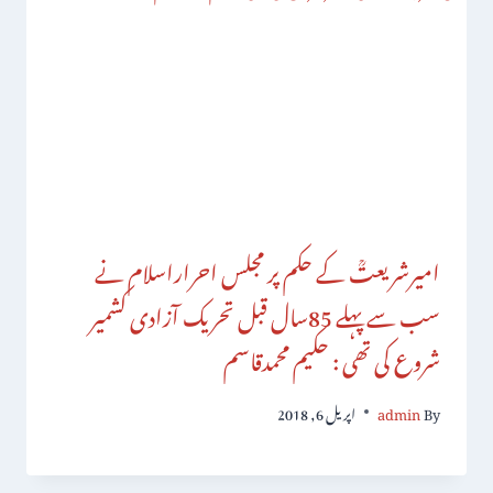
امیرشریعتؒ کے حکم پر مجلس احراراسلام نے
سب سے پہلے 85سال قبل تحریک آزادی کشمیر
شروع کی تھی : حکیم محمدقاسم
By
admin
اپریل 6, 2018