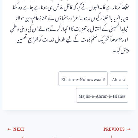
پیچھا کرتارہے گا۔انہوں نے کہاکہ قاتل،قاتل ہی ہوتاہے چاہے وہ کتنا
ہی بااثر یا بااختیار کیوں نہ ہو۔احراررہنماؤں نے ممتازعالم دین مولانا
مجاہدالحسینی کے انتقال پر تعزیت کا اظہار کرتے ہوئے ان کی دینی وعلمی
اورخصوصاً تحریک ختم نبوت کے لیے طویل خدمات کو خراج تحسین
پیش کیا۔
Khatm-e-Nubuwwaat
#
Ahrar
#
Majlis-e-Ahrar-e-Islam
#
NEXT
PREVIOUS