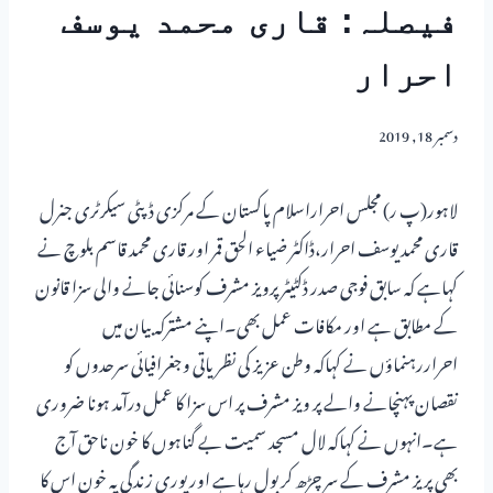
فیصلہ: قاری محمد یوسف
احرار
دسمبر 18, 2019
لاہور(پ ر) مجلس احراراسلام پاکستان کے مرکزی ڈپٹی سیکرٹری جنرل
قاری محمد یوسف احرار،ڈاکٹر ضیاء الحق قمر اور قاری محمد قاسم بلوچ نے
کہاہے کہ سابق فوجی صدر ڈکٹیٹر پرویز مشرف کوسنائی جانے والی سزا قانون
کے مطابق ہے اور مکافات عمل بھی۔اپنے مشترکہ بیان میں
احراررہنماؤں نے کہاکہ وطن عزیز کی نظریاتی وجغرافیائی سرحدوں کو
نقصان پہنچانے والے پر ویز مشرف پر اس سزا کا عمل درآمد ہونا ضروری
ہے۔انہوں نے کہاکہ لال مسجد سمیت بے گناہوں کا خون ناحق آج
بھی پر یز مشرف کے سر چڑھ کر بول رہاہے اور پوری زندگی یہ خون اس کا