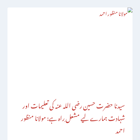
سیدنا حضرت حسین رضی اللہ عنہ کی تعلیمات اور
شہادت ہمارے لیے مشعل ِراہ ہے: مولانا منظور
احمد