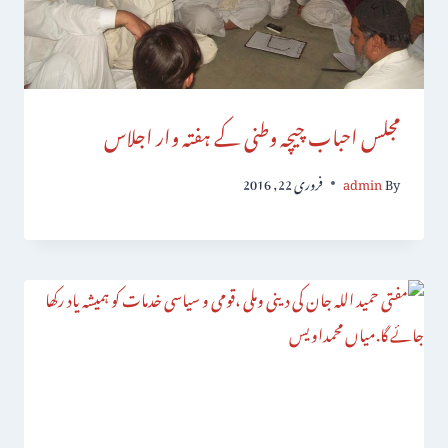
مجلس احباب چیچہ وطنی کے ہفتہ وار اجلاس
By
admin
فروری 22, 2016