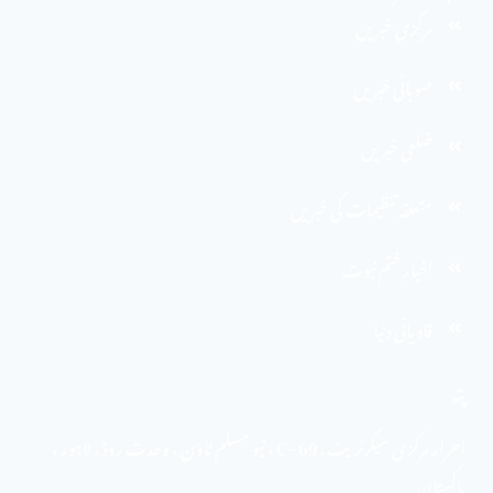
مرکزی خبریں
صوبائی خبریں
ضلعی خبریں
متعلقہ تنظیمات کی خبریں
اخبارِ ختم نبوت
قادیانی دنیا
پتہ
احرار مرکزی سیکرٹریٹ . 69 -C ، نیو مسلم ٹاؤن ، وحدت روڈ ، لاہور ،
پاکستان