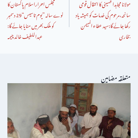
مولانا مجاہدالحسینی کا انتقال قومی
مجلس احراراسلام پاکستان کا
سانحہ،مرحوم کی خدمات کو ہمیشہ یاد
نوے سالہ ”یوم تاسیس“29 دسمبر
رکھا جائے گا:سید عطاء المہیمن
کو ملک بھر میں منایا جائے گا:
بخاری
عبداللطیف خالد چیمہ
متعلقہ مضامین