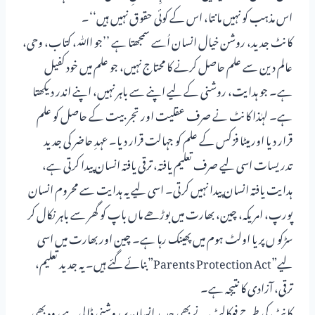
اس مذہب کو نہیں مانتا، اس کے کوئی حقوق نہیں ہیں‘‘۔
کانٹ جدید، روشن خیال انسان اُسے سمجھتا ہے ’’جو اﷲ، کتاب، وحی،
عالم دین سے علم حاصل کرنے کا محتاج نہیں، جو علم میں خود کفیل
ہے۔ جو ہدایت، روشنی کے لیے اپنے سے باہر نہیں، اپنے اندر دیکھتا
ہے۔ لہٰذا کانٹ نے صرف عقلیت اور تجربیت کے حاصل کو علم
قرار دیا اور میٹا فزکس کے علم کو جہالت قرار دیا۔ عہدِ حاضر کی جدید
تدریسات اسی لیے صرف تعلیم یافتہ، ترقی یافتہ انسان پیدا کرتی ہے،
ہدایت یافتہ انسان پیدا نہیں کرتی۔ اسی لیے یہ ہدایت سے محروم انسان
پورپ، امریکہ، چین، بھارت میں بوڑھے ماں باپ کو گھر سے باہر نکال کر
سڑکو ں پر یا اولٹ ہوم میں پھینک رہا ہے۔ چین اور بھارت میں اسی
لیے”Parents Protection Act”بنائے گئے ہیں۔ یہ جدید تعلیم،
ترقی، آزادی کا نتیجہ ہے۔
کانٹ کی طرح فوکالٹ نے بھی جدید انسان پر روشنی ڈالی ہے، وہ بھی