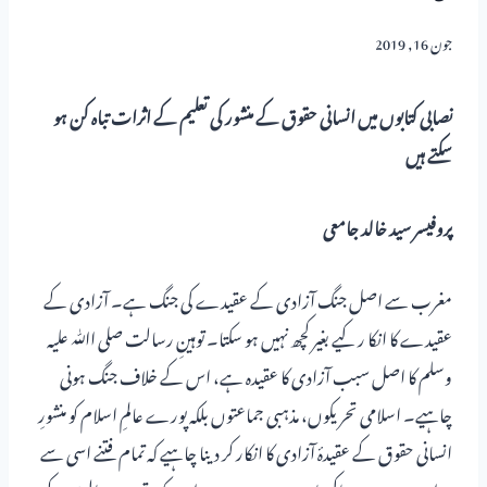
جون 16, 2019
نصابی کتابوں میں انسانی حقوق کے منشور کی تعلیم کے اثرات تباہ کن ہو
سکتے ہیں
پروفیسر سید خالد جامعی
مغرب سے اصل جنگ آزادی کے عقیدے کی جنگ ہے۔ آزادی کے
عقیدے کا انکا ر کیے بغیر کچھ نہیں ہو سکتا۔ توہینِ رسالت صلی اﷲ علیہ
وسلم کا اصل سبب آزادی کا عقیدہ ہے، اس کے خلاف جنگ ہونی
چاہیے۔ اسلامی تحریکوں، مذہبی جماعتوں بلکہ پورے عالمِ اسلام کو منشورِ
انسانی حقوق کے عقیدۂ آزادی کا انکار کر دینا چاہیے کہ تمام فتنے اسی سے