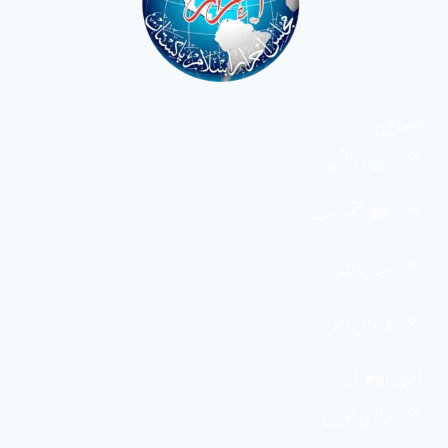
مضامین
دین و دانش
تحفظ ختم نبوت
سیاسیات
کاروان احرار
اخبار الاحرار
مرکزی خبریں