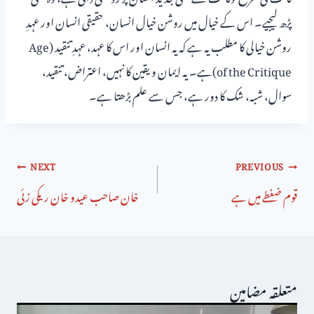
پڑھ لیجیے۔ اس کے خیال میں روشن خیال انسان، حقیقی انسان اور عہدِ
روشن خیالی کا مطلب یہ ہے کہ یہ انسان اور اس کا عہد، عہدِ تنقید (Age
of the Critique)ہے۔ یہ ایمان و یقین کا نہیں، اعتراض، تنقید،
سوال، شبہ، شک کا دور ہے، جس سے علم بڑھتا ہے۔
NEXT
PREVIOUS
قوم ضغطے میں ہے
خان صاحب عیدو خان ریکی زئی
متعلقہ مضامین