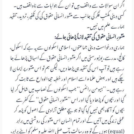
اگر ان سوالات سے واقف ہیں تو ان کے جوابات سے ناواقف ہیں۔
کسی دینی مکتبِ فکر کی جانب سے منشور انسانی حقوق کی کی تکفیر، تردید، تنقید
ہمارے علم میں نہیں۔
منشورِ انسانی حقوق کی تنقید لازماً پڑھائی جائے:
ہماری درخواست دینی جماعتوں، اسلامی اسکولوں سے یہ ہے کہ اسکول،
کالج، مدرسے، یونیورسٹی میں اگر منشورِ انسانی حقوق کے اسباق پڑھائے جا
رہے ہیں تو آپ اس کی تنقید ہی پڑھا دیں، لیکن ہم تو اس منشور پر ایمان لا
چکے ہیں اور بعض علماء اسے اسلام اور خطبہ حجۃ الوداع سے ثابت کر
رہے ہیں۔ ’’ہیومن رائٹس‘‘ جب اسکولوں کے نصاب میں شامل کر لیا
گیا اور بچوں کو پڑھا دیا گیا اور اس ’’منشورِ انسانی حقوق‘‘ کے کفر سے
بچوں کو آگاہ بھی نہیں کیا گیا تو جوبچے مطلق آزادی کے اصول کو پڑھ کر
عملی زندگی میں آئیں گے اور تمام انسان اس منشور کی روشنی میں برابر
(equal) ہوں گے تو وہ رسالت مآب صلی اﷲ علیہ وسلم کو اپنے برابر،