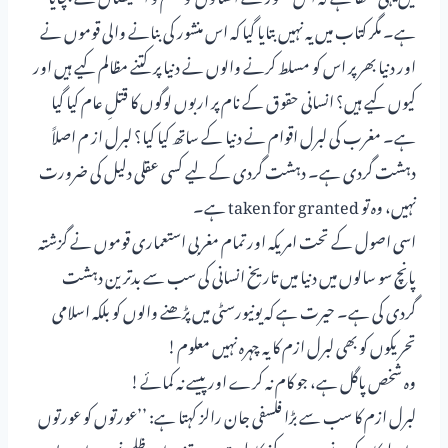
ہے۔ مگر کتاب میں یہ نہیں بتایا گیا کہ اس منشور کی بنانے والی قوموں نے
اور دنیا بھر پر اس کو مسلط کرنے والوں نے دنیا پر کتنے مظالم کیے ہیں اور
کیوں کیے ہیں؟ انسانی حقوق کے نام پر اربوں لوگوں کا قتلِ عام کیا گیا
ہے۔ مغرب کی لبرل اقوام نے دنیا کے ساتھ کیا کیا؟ لبرل از م اصلاً
دہشت گردی ہے۔ دہشت گردی کے لیے کسی عقلی دلیل کی ضرورت
نہیں، وہ تو taken for granted ہے۔
اسی اصول کے تحت امریکہ اور تمام مغربی استعماری قوموں نے گزشتہ
پانچ سو سالوں میں دنیا میں تاریخ انسانی کی سب سے بدترین دہشت
گردی کی ہے۔ حیرت ہے کہ یونیورسٹی میں پڑھنے والوں کو بلکہ اسلامی
تحریکوں کو بھی لبرل ازم کا یہ چہرہ نہیں معلوم!
وہ شخص پاگل ہے، جو کام نہ کرے اور پیسے نہ کمائے!
لبرل ازم کا سب سے بڑا فلسفی جان رالز کہتا ہے: ’’عورتوں کو عورتوں