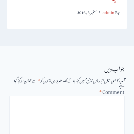
By
admin
ستمبر 3, 2016
جواب دیں
آپ کا ای میل ایڈریس شائع نہیں کیا جائے گا۔
ضروری خانوں کو
*
سے نشان زد کیا گیا
ہے
*
Comment