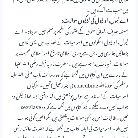
میں سب سے آگے ہیں۔
اے لیول، او لیول کی لڑکیوں سوالات:
مسئلہ صرف انسانی حقوق کے منشور کی تعلیم پر ختم نہیں ہو جاتا۔ اے
لیول، او لیول اسکولوں میں اسلامیات کے نصاب میں ایسی کتابیں
پڑھائیں جا رہی ہیں، جن سے پوری اسلامی تاریخ اور اسلامی علمیت پر
سوالات، شبہات پیدا ہو رہے ہیں۔ حضرت ماریہ قبطیہ رضی اﷲ عنہا
کے بارے میں ان کتابوں میں لکھا ہے کہ وہ رسالت مآب صلی اﷲ علیہ
وسلم کی نعوذ باﷲ concubine (بالجبر رکھیل)تھیں۔ لڑکیاں
اسلامیات کے اساتذہ سے سوال پوچھتی ہیں: کیا واقعی ایسا تھا؟ لیکن وہ
جواب نہیں دے سکتے۔ کچھ کتابوں میں لکھا ہے کہ وہ sex slave
تھیں۔ طالبات اس پر بھی سوالات پوچھتی ہیں، مگر انھیں کوئی جواب
نہیں ملتا۔ اسلامیات کی ایک کتاب میں لکھا ہے کہ حضرت عائشہ رضی