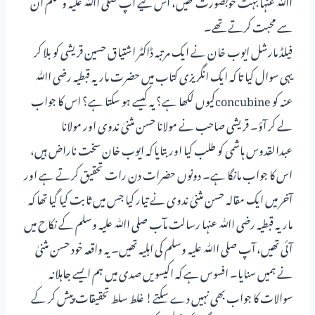
اﷲ عنہا بہت خوبصورت تھیں، اس لیے آپ صلی اﷲ علیہ وسلم ان
سے محبت کرتے تھے۔
فیلڈ مارشل ایوب خان نے ایک مرتبہ ڈاکٹر اشتیاق حسین قریشی کو بلا کر
یہی سوال کیا تا کہ ایک انگریزی کتاب میں حضرت ماریہ قبطیہ رضی اﷲ
عنہ کو concubineکیوں لکھا ہے؟ یہ کیسے ہو سکتا ہے؟ اس کا جواب
لے کر آؤ۔ قریشی صاحب نے مولانا حسن مثنیٰ ندوی اور مولانا
عبدالقدوس ہاشمی کو طلب کیا اور بتایا کہ ایوب خان سخت ناراض ہیں،
اس کا جواب مانگا ہے۔ دونوں حضرات دن رات تحقیق کرتے ہے اور
آخر میں ایک مقالہ حسن مثنیٰ ندوی نے تیار کیا جس میں ثابت کیا گیا تھا کہ
ماریہ قبطیہ رضی اﷲ عنہا رسالت مآب صلی اﷲ علیہ وسلم کے نکاح میں
آئی تھیں، آپ صلی اﷲ علیہ وسلم کی اہلیہ تھیں۔ یہ واقعہ خود حسن مثنیٰ
نے ہمیں سنایا۔ افسوس ہے کہ اکیسویں صدی میں ہم ایسے جاہلانہ
سوالات کا جواب بھی نہیں دے سکتے! غلط سلط تحقیقات پیش کر کے