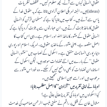
حقوقِ انسانی کہاں سے آئے، کچھ معلوم نہیں۔ مختلف نظریات
(ideas)ہیں۔ البتہ امریکی اعلانِ آزادی بتاتا ہے کہ یہ حقوق خدا کے
پاس سے آئے ہیں۔ کتاب میں بتایا گیا ہے کہ مسلمان قرآن کو انسانی
حقوق کا ماخذ ثابت کرتے ہیں، ان عبارتوں سے یہ ثابت کر دیاگیا ہے کہ
انسانی حقوق کے منشور کا ماخذ اﷲ اور اسلام ہے۔ یہی اس کتاب کا
اصل مقصد ہے، یعنی منشور کے ماخذپر حقوق پر، امریکہ، اسلام اور پوری
دنیا، پوری انسانیت متفق ہے۔ اسکول کے نصاب میں ’’منشورِ انسانی
حقوق‘‘ کے بارے میں اتنے تضادات موجود ہیں، لیکن اسکول کے
اساتذہ ان تضادات کو بھی واضح نہیں کر سکتے۔ وہ خود اس منشور سے
مرعوب ہیں اور اسے عین اسلامی سمجھتے ہیں۔
اوباما نے اپنی تقریر میں ’’آزادی‘‘ کا اصل مطلب بتایا:
کیا اسکولوں میں اوباما کی تقریر پڑھائی جاتی ہے؟
مشال خان کے قتل پر راقم نے مفتی منیب الرحمن صاحب کی خدمت