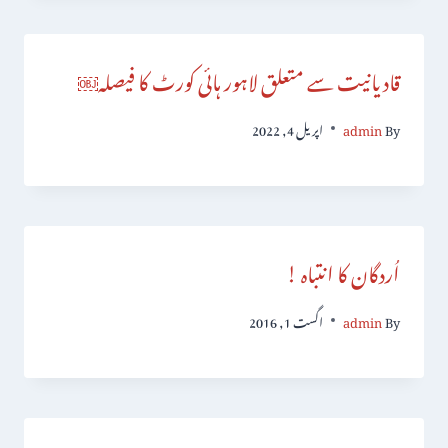
قادیانیت سے متعلق لاہور ہائی کورٹ کا فیصلہ￼
By
admin
اپریل 4, 2022
اُردگان کا انتباہ !
By
admin
اگست 1, 2016