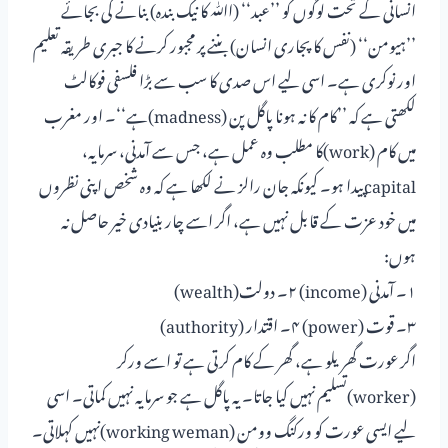
انسانی کے تحت لوگوں کو ’’عبد‘‘ (اﷲ کا نیک بندہ) بنانے کی بجائے
’’ہیومن‘‘ (نفس کا پجاری انسان) بننے پر مجبور کرنے کا جبری طریقہ تعلیم
اور نوکری ہے۔ اسی لیے اس صدی کا سب سے بڑا فلسفی فوکالٹ
لکھتی ہے کہ ’’کام کا نہ ہونا پاگل پن (madness)ہے‘‘۔ اور مغرب
میں کام (work)کا مطلب وہ عمل ہے، جس سے آمدنی، سرمایہ،
capitalپیدا ہو۔ کیونکہ جان رالز نے لکھا ہے کہ وہ شخص اپنی نظروں
میں خود عزت کے قابل نہیں ہے، اگر اسے چار بنیادی خیر حاصل نہ
ہوں:
۱۔ آمدنی (income) ۲۔ دولت(wealth)
۳۔ قوت (power) ۴۔ اقتدار (authority)
اگر عورت گھریلو ہے، گھر کے کام کرتی ہے تو اسے ورکر
(worker)تسلیم نہیں کیا جاتا۔ یہ پاگل ہے جو سرمایہ نہیں کماتی۔ اسی
لیے ایسی عورت کو ورکنگ وومن (working weman)نہیں کہلاتی۔