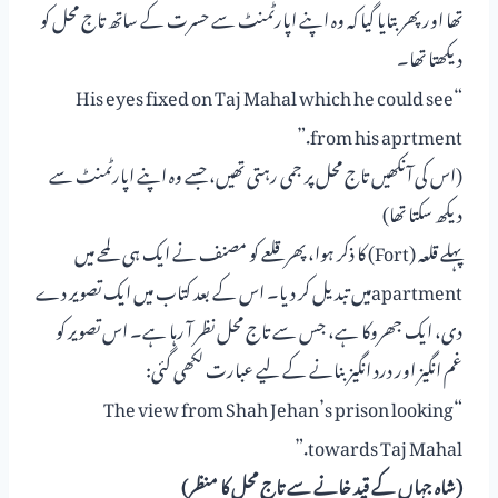
تھا اور پھر بتایا گیا کہ وہ اپنے اپارٹمنٹ سے حسرت کے ساتھ تاج محل کو
دیکھتا تھا۔
“His eyes fixed on Taj Mahal which he could see
from his aprtment.”
(اس کی آنکھیں تاج محل پر جمی رہتی تھیں، جسے وہ اپنے اپارٹمنٹ سے
دیکھ سکتا تھا)
پہلے قلعہ (Fort) کا ذکر ہوا، پھر قلعے کو مصنف نے ایک ہی لمحے میں
apartmentمیں تبدیل کر دیا۔ اس کے بعد کتاب میں ایک تصویر دے
دی، ایک جھروکا ہے، جس سے تاج محل نظر آ رہا ہے۔ اس تصویر کو
غم انگیز اور درد انگیز بنانے کے لیے عبارت لکھی گئی:
“The view from Shah Jehan’s prison looking
towards Taj Mahal.”
(شاہ جہاں کے قید خانے سے تاج محل کا منظر)