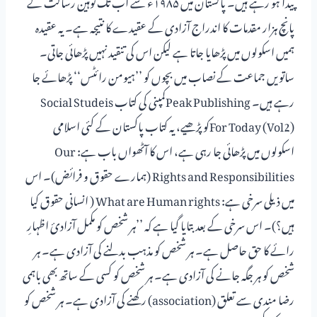
پیدا ہو رہے ہیں۔ پاکستان میں ۱۹۸۵ء سے اب تک توہین رسالت کے
پانچ ہزار مقدمات کا اندراج آزادی کے عقیدے کا نتیجہ ہے۔ یہ عقیدہ
ہمیں اسکولوں میں پڑھایا جاتا ہے لیکن اس کی تنقید نہیں پڑھائی جاتی۔
ساتویں جماعت کے نصاب میں بچوں کو ’’ہیومن رائٹس‘‘ پڑھائے جا
رہے ہیں۔ Peak Publishingکمپنی کی کتاب Social Studeis
For Today (Vol2)کو پڑھیے، یہ کتاب پاکستان کے کئی اسلامی
اسکولوں میں پڑھائی جا رہی ہے، اس کا آٹھواں باب ہے: Our
Rights and Responsibilities (ہمارے حقوق و فرائض)۔ اس
میں ذیلی سرخی ہے: What are Human rights ( انسانی حقوق کیا
ہیں؟)۔ اس سرخی کے بعد بتایا گیا ہے کہ ’’ہر شخص کو مکمل آزادیٔ اظہارِ
رائے کا حق حاصل ہے۔ ہر شخص کو مذہب بدلنے کی آزادی ہے۔ ہر
شخص کو ہر جگہ جانے کی آزادی ہے۔ ہر شخص کو کسی کے ساتھ بھی باہمی
رضا مندی سے تعلق (association) رکھنے کی آزادی ہے۔ ہر شخص کو