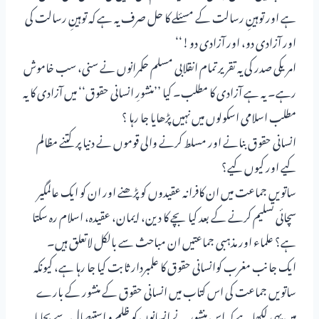
ہے اور توہینِ رسالت کے مسئلے کا حل صرف یہ ہے کہ توہینِ رسالت کی
اور آزادی دو، اور آزادی دو!‘‘
امریکی صدر کی یہ تقریر تمام انقلابی مسلم حکمرانوں نے سنی، سب خاموش
رہے۔ یہ ہے آزادی کا مطلب۔ کیا ’’منشورِ انسانی حقوق‘‘ میں آزادی کا یہ
مطلب اسلامی اسکولوں میں نہیں پڑھایا جا رہا ؟
انسانی حقوق بنانے اور مسلط کرنے والی قوموں نے دنیا پر کتنے مظالم
کیے اور کیوں کیے؟
ساتویں جماعت میں ان کافرانہ عقیدوں کو پڑھنے اور ان کو ایک عالمگیر
سچائی تسلیم کرنے کے بعد کیا بچے کا دین، ایمان، عقیدہ، اسلام رہ سکتا
ہے؟ علماء اور مذہبی جماعتیں ان مباحث سے بالکل لاتعلق ہیں۔
ایک جانب مغرب کوانسانی حقوق کا علمبردار ثابت کیا جا رہا ہے، کیونکہ
ساتویں جماعت کی اس کتاب میں انسانی حقوق کے منشور کے بارے
میں یہی لکھا ہے کہ اس منشور نے انسانوں کو ظلم و استیصال سے بچایا