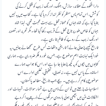
دارا شکوہ کے عقائد، سازش، جنگ، اورنگ زیب کو قتل کرنے کی
کوشش، اس تمام پس منظر کو نظر انداز کر دیا گیا ہے۔ کتاب میں یہ نہیں
بتایا گیا ہے کہ شاہ جہاں کو ممتاز محل سے بہت محبت تھی، لہٰذا شاہ
جہاں کو خاص طور پر تاج محل کے قریب رکھا گیا تھا۔ مگر تحریر اور تصویر
اورنگ زیب کے رویے کو ظالم بتا رہی ہے۔
تاریخ کیسے پڑھائی جائے؟ تاریخی واقعات کس طرح سمجھائے جائیں، یہ
خود ایک نہایت اہم موضوع ہے، جس پر غور و فکر ضروری ہے۔ ہماری
کتابوں میں بچوں کو یہ کچھ پڑھایا جا رہا ہے اور اس کا جواب ہمارے
اساتذہ کے پاس نہیں ہے۔ نہ نصابی، تحقیقی، تعلیمی ادارے اس
موضوع پر کام کر رہے ہیں۔ بچے جب تاریخ، مطالعہ پاکستان،
اسلامیات پڑھتے ہیں تو ان کے ذہن میں بے شمار سوالات، شبہات اور
اشکالات متن میں بچھی ہوئی بارودی سرنگوں کے ذریعے پیدا کر دیے
جاتے ہیں کہ استاد بھی ان سے لاعلم ہوتا ہے۔ اس پر بھی غور و فکر