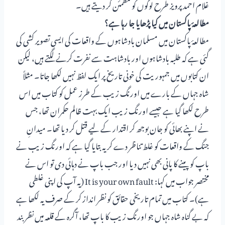
غلام احمد پرویز طرح لوگوں کو مطمئن کر دیتے ہیں۔
مطالعۂ پاکستان میں کیا پڑھایا جا رہا ہے؟
مطالعۂ پاکستان میں مسلمان بادشاہوں کے واقعات کی ایسی تصویر کشی کی
گئی ہے کہ طلبہ بادشاہوں اور بادشاہت سے نفرت کرنے لگتے ہیں، لیکن
ان کتابوں میں جمہوریت کی خونی تاریخ پر ایک لفظ نہیں لکھا جاتا۔ مثلاً
شاہ جہاں کے بارے میں اورنگ زیب کے طرز عمل کو کتاب میں اس
طرح لکھا گیا ہے جیسے اورنگ زیب ایک بہت ظالم حکمران تھا، جس
نے اپنے بھائی کو جان بوجھ کر اقتدار کے لیے قتل کر دیا تھا۔ میدانِ
جنگ کے واقعات کو غلط تناظر دے کر یہ بتایا گیا ہے کہ اورنگ زیب نے
باپ کو پینے کا پانی بھی نہیں دیا اور جب باپ نے دہائی دی تو اس نے
مختصر جواب میں کہا: It is your own fault (یہ آپ کی اپنی غلطی
ہے)۔ کتاب میں تمام تاریخی حقائق کو نظر انداز کر کے صرف یہ لکھا ہے
کہ بے گناہ شاہ جہاں جو اورنگ زیب کا باپ تھا، آگرہ کے قلعہ میں نظر بند