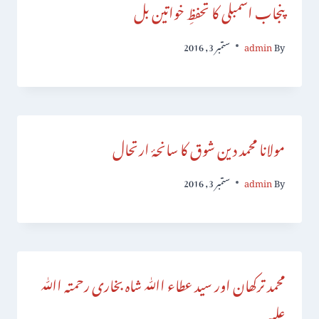
پنجاب اسمبلی کا تحفظِ خواتین بل
By
admin
ستمبر 3, 2016
مولانا محمد دین شوق کا سانحۂ ارتحال
By
admin
ستمبر 3, 2016
محمد ترکھان اور سید عطاء اﷲ شاہ بخاری رحمتہ اﷲ
علیہ