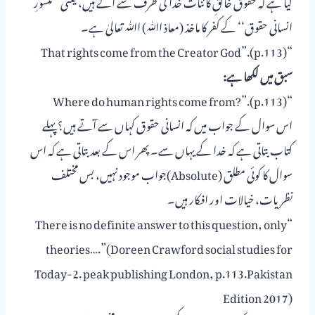
گیا ہے کہ حقوق خالقِ کائنات خدا کی طرف سے آتے ہیں، یعنی ’’منشورِ
انسانی حقوق‘‘ کے کفر کا ماخذ (معاذ اﷲ) اﷲ تعالیٰ ہے۔
“That rights come from the Creator God”.(p.113)
سبق میں لکھا ہے:
“Where do human rights come from?”.(p.113)
اس سوال کے جواب میں کہ انسانی حقوق کہاں سے آتے ہیں؟ پہلے
کتاب بتاتی ہے کہ خدا کے یہاں سے۔ پھر اس کے بعد بتاتی ہے کہ اس
سوال کا کوئی مطلق (Absolute)جواب موجود نہیں، بس مختلف
نظریات، خیالات اور افکار ہیں۔
“There is no definite answer to this question, only
theories….”(Doreen Crawford social studies for
Today-2. peak publishing London, p.113.Pakistan
Edition 2017)