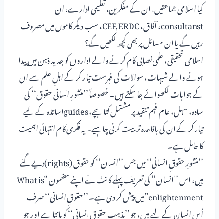
کیا اسلامی جماعتیں، ان کے مفکرین، تعلیمی ادارے، ان
consultanst، آفاق، CEF,ERDC، سب دیگر کاموں میں مصروف
رہیں گے یا ان مسائل پر بھی کچھ لکھیں گے؟
اسلامی تحقیقی، علمی نصابی کام کرنے والے اداروں کو جدید ذہن میں پیدا
ہونے والے شبہات، سوالات کی فہرست تیار کر کے اہلِ علم سے ان
کے جوابات لکھوائے جا سکتے ہیں۔ خصوصاً ’’منشورِ انسانی حقوق‘‘ کی
سادہ، سہل، عام فہم تنقید پر مشتمل کتابچے، guidesاساتذہ کے لیے
تیار کر کے ان کی باقاعدہ تربیت کرنی چاہیے۔ یہ فکری کام انتہائی اہمیت
کا حامل ہے۔
’’منشورِ حقوقِ انسانی‘‘ میں جس ’’انسان‘‘ کو حقوق (rights)دیے گئے
ہیں، اس ’’انسان‘‘ کی تعریف پہلے کانٹ نے اپنے مضمون “What is
enlightenment”میں پیش کر دی ہے۔ ’’حقوقِ انسانی‘‘ صرف
اُس انسان کے لیے ہیں، جو ’’مذہبِ حقوقِ انسانی‘‘ کو مانتا ہے اور جو