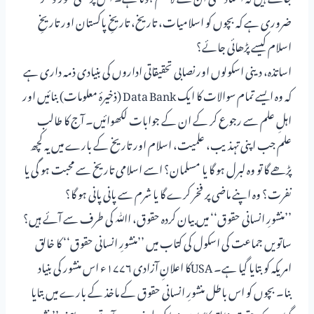
ضروری ہے کہ بچوں کو اسلامیات، تاریخ، تاریخِ پاکستان اور تاریخِ
اسلام کیسے پڑھائی جائے؟
اساتذہ، دینی اسکولوں اور نصابی تحقیقاتی اداروں کی بنیادی ذمہ داری ہے
کہ وہ ایسے تمام سوالات کا ایک Data Bank (ذخیرۂ معلومات) بنائیں اور
اہلِ علم سے رجوع کر کے ان کے جوابات لکھوائیں۔ آج کا طالب
علم جب اپنی تہذیب، علمیت، اسلام اور تاریخ کے بارے میں یہ کچھ
پڑھے گا تو وہ لبرل ہو گا یا مسلمان؟ اسے اسلامی تاریخ سے محبت ہو گی یا
نفرت؟ وہ اپنے ماضی پر فخر کرے گا یا شرم سے پانی پانی ہو گا؟
’’منشورِ انسانی حقوق‘‘ میں بیان کردہ حقوق، اﷲ کی طرف سے آئے ہیں؟
ساتویں جماعت کی اسکول کی کتاب میں ’’منشورِ انسانی حقوق‘‘ کا خالق
امریکہ کو بتایا گیا ہے۔ USAکا اعلانِ آزادی ۱۷۷۶ء اس منشور کی بنیاد
بنا۔ بچوں کو اس باطل منشورِ انسانی حقوق کے ماخذ کے بارے میں بتایا