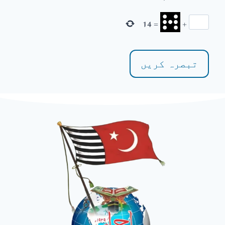
14
=
+