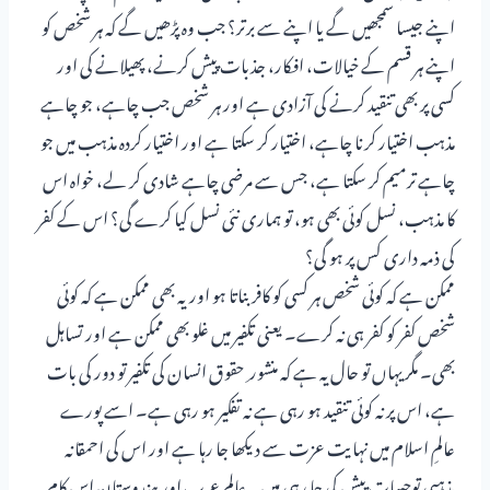
اپنے جیسا سمجھیں گے یا اپنے سے برتر؟ جب وہ پڑھیں گے کہ ہر شخص کو
اپنے ہر قسم کے خیالات، افکار، جذبات پیش کرنے، پھیلانے کی اور
کسی پر بھی تنقید کرنے کی آزادی ہے اور ہر شخص جب چاہے، جو چاہے
مذہب اختیار کرنا چاہے، اختیار کر سکتا ہے اور اختیار کردہ مذہب میں جو
چاہے ترمیم کر سکتا ہے، جس سے مرضی چاہے شادی کر لے، خواہ اس
کا مذہب، نسل کوئی بھی ہو، تو ہماری نئی نسل کیا کرے گی؟ اس کے کفر
کی ذمہ داری کس پر ہو گی؟
ممکن ہے کہ کوئی شخص ہر کسی کو کافر بناتا ہو اوریہ بھی ممکن ہے کہ کوئی
شخص کفر کو کفر ہی نہ کرے۔ یعنی تکفیر میں غلو بھی ممکن ہے اور تساہل
بھی۔ مگر یہاں تو حال یہ ہے کہ منشور ِ حقوق انسان کی تکفیر تو دور کی بات
ہے، اس پر نہ کوئی تنقید ہو رہی ہے نہ تفکیر ہو رہی ہے۔ اسے پورے
عالمِ اسلام میں نہایت عزت سے دیکھا جا رہا ہے اور اس کی احمقانہ
مذہبی توجیہات پیش کی جا رہی ہیں۔ عالمِ عرب اور ہندوستان اس کام