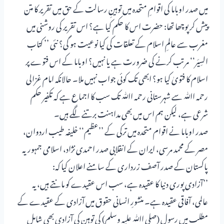
میں صدر اوباما کی اقوامِ متحدہ میں توہینِ رسالت کے حق میں تقریر کا متن
پیش کر پوچھا تھا: حضرت اس کا حکم کیا ہے؟ اس تقریر کی روشنی میں
مغرب سے عالمِ اسلام کے تعلقات کی کیا نوعیت ہو گی؟ نئی ’’ کتاب
السِیَر‘‘ مرتب کرنے کی ضرورت ہے یا نہیں؟ اوباما کے اس فتوے پر
اسلام کا فتویٰ کیا ہو؟ ابھی تک کوئی جواب نہیں ملا۔ حالانکہ امام غزالی
رحمہ اﷲ سے شہرستانی رحمہ اﷲ تک سب کا اجماع ہے کہ تکفیر حکم
شرعی ہے، لیکن ہم اس میں بھی مداہنت برتنے لگے ہیں۔
صدر اوباما نے اقوام متحدہ میں ترکی کے ’’عظیم‘‘ خلیفہ طیب اردوان،
مصر کے محمد مرسی، ایران کے انقلابی صدر احمدی نژاد، اسلامی جمہوریہ
پاکستان کے صدر آصف زرداری کے سامنے اعلان کیا کہ:
’’آزادی پوری دنیا کا عقیدہ ہے، سب اس عقیدے کو مانتے ہیں، یہ
عالمی، آفاقی عقیدہ ہے۔ منشورِ انسانی حقوق میں آزادی کے عقیدے کے
مطلب میں رسول (صلی اﷲ علیہ وسلم) کی توہین کی آزادی بھی شامل