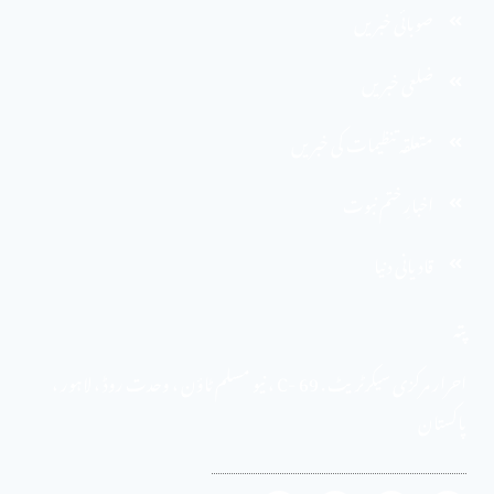
صوبائی خبریں
ضلعی خبریں
متعلقہ تنظیمات کی خبریں
اخبارِ ختم نبوت
قادیانی دنیا
پتہ
احرار مرکزی سیکرٹریٹ . 69 -C ، نیو مسلم ٹاؤن ، وحدت روڈ ، لاہور ،
پاکستان