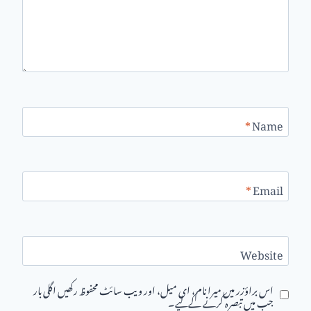
*
Name
*
Email
Website
اس براؤزر میں میرا نام، ای میل، اور ویب سائٹ محفوظ رکھیں اگلی بار
جب میں تبصرہ کرنے کےلیے۔