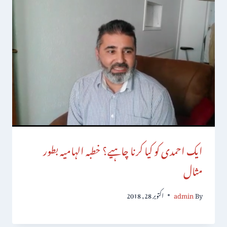
ایک احمدی کو کیا کرنا چاہیے؟ خطبہ الہامیہ بطور
مثال
By
admin
اکتوبر 28, 2018