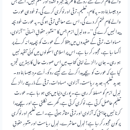
والے کام کرنے سے روکنے کا طریقہ جبر و تشدد اور ظلم نہیں، اسے بس
مرد جیسا بنا دو۔ یہ کام، تعلیم، ترقی اور نوکری کرے گی، تو خود ہی عورت
والے کام ختم کر دے گی، اس سے معاشی ترقی ہو گی۔ یہ عورت خود بچہ
پیدا نہیں کرے گی‘‘۔ وہ لبرل ازم جس کا ’’منشورِ حقوقِ انسانی‘‘ آزادی،
مساوات، ترقی کے عقیدوں میں مبتلا کر کے عورت کو بچہ پیدا نہ کرنے پر
اُکسا رہا ہے، مجبور کر رہا ہے، اس پر اسلامی اسکولوں میں کوئی تنقید نہیں
ہو رہی۔ جان رالز نے اپنی کتاب میں اس صورت حال کا بہترین تجزیہ
کیا ہے کہ عورت کو بچے پیدا کرنے سے کیسے روکو، اُسے مرد جیسا بنا دو۔
جدید تعلیم، جدید ریاست، آزادی، مساوات، ترقی کے ذریعے رالز کے
لبرل ازم کو مسلط کر رہی ہے۔ پوری دنیا میں یہی ہو رہا ہے۔ عورت
تعلیم حاصل کرتی ہے، نوکری کرتی ہے، گھر سے نکلتی ہے اور بچے پیدا
کرنا نہیں چاہتی کہ آزادی اور ترقی متاثر ہوتی ہے۔ اسے تعلیم اور نوکری
پر کون مجبور کر رہا ہے؟ لبرل معاشرے، لبرل ریاست اور منشورِ حقوقِ