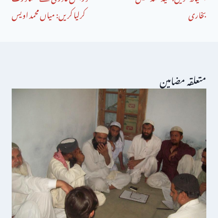
بخاری
کرلیا کریں: میاں محمد اویس
متعلقہ مضامین