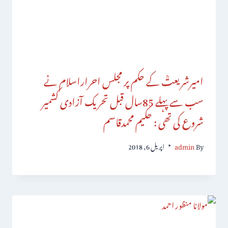
امیرشریعتؒ کے حکم پر مجلس احراراسلام نے
سب سے پہلے 85سال قبل تحریک آزادی کشمیر
شروع کی تھی : حکیم محمدقاسم
By
admin
اپریل 6, 2018