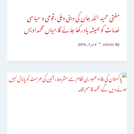
مفتی حمید اللہ جان کی دینی وملی ،قومی و سیاسی
خدمات کو ہمیشہ یاد رکھا جائے گا.میاں محمداویس
By
admin
نومبر 3, 2016