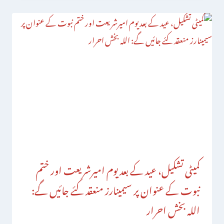
کمیٹی تشکیل، عید کے بعد یوم امیرشریعت اور ختم
نبوت کے عنوان پر سیمینارز منعقد کئے جائیں گے:
اللہ بخش احرار