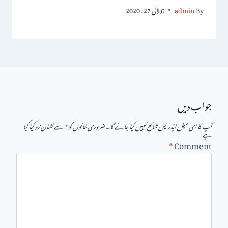
By
admin
جولائی 27, 2020
جواب دیں
آپ کا ای میل ایڈریس شائع نہیں کیا جائے گا۔
ضروری خانوں کو
*
سے نشان زد کیا گیا
ہے
*
Comment