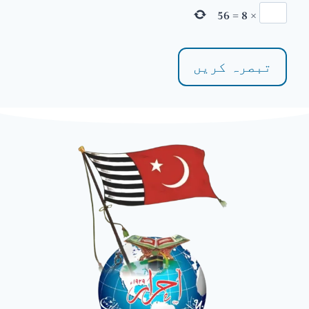
56
=
8
×