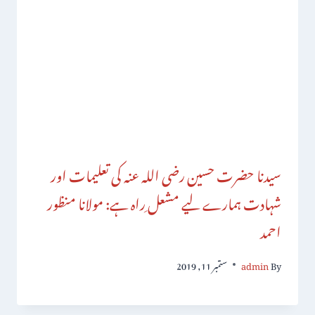
سیدنا حضرت حسین رضی اللہ عنہ کی تعلیمات اور
شہادت ہمارے لیے مشعل ِراہ ہے: مولانا منظور
احمد
By
admin
ستمبر 11, 2019