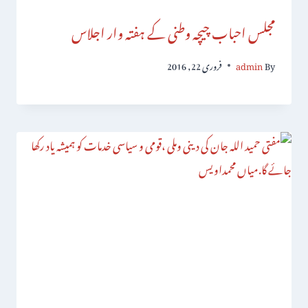
مجلس احباب چیچہ وطنی کے ہفتہ وار اجلاس
By
admin
فروری 22, 2016