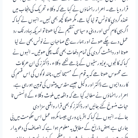
قرار دیا ھے۔ احرار رہنماؤں نے کہا ھے کہ وکلاء تحریک کی پنجاب میں
غنڈہ گردی کا نوٹس تو لیا گیا ھے، مگر ھوگا کچھ بھی نہیں۔ انہوں نے کہا کہ
اگر یہی کام کسی اور دینی و سیاسی تنظیم نے کیا ھوتا تو امریکہ بہادر تک رد
عمل دے چکے ھوتے اور ہمارے جج صاحبان نے نوٹس بھی لے لیا
ھوتا اور دہشت گردی کی تمام دفعات بھی لگ چکی ھوتیں۔ انہوں نے
کہا کہ کالجوں، یونیورسٹیوں کے پڑھے لکھے وکلاء ، ڈاکٹرز کی ان حرکات
سے محسوس ھوتا ھے کہ یہ قوم کے مسیحا نہیں، چند لوگوں کی اس قسم کی
کارروائیوں سے ڈاکٹر اور وکیل جیسے مقدس پیشوں کی توہین ہورہی ہے.
احرار رہنماؤں نے مطالبہ کیا ھے کہ واقعہ میں ملوث وکلاء کے لائسنس تا
حیات منسوخ کئے جائیں اور ڈاکٹرز کو بھی قرار واقعی سزا دی
جائے۔ انہوں نے کہا کہ اقربا پروری جیسا مکروہ عمل اس حکومت میں بَی
جاری ہے بعض ذرائع کے مطابق یہ معلوم ہوا ہے کہ انصاف کی دعویدار
حکومت میں اس واقعے میں ملوث وزیر اعظم کے بھانجے حسان نیازی