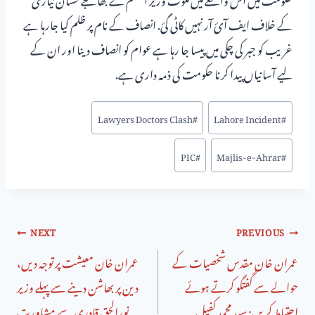
کے خلاف ایف آئ آر نہیں کاٹی گئ. انصاف کے نام پر ظلم کیا جارہا ہے
غریب کو جبر کی چکی میں پیسا جا رہا ہے عوام کو انصاف دینا اور ان کے
لیے آسانیاں پیدا کرنا حکومت کی ذمہ داری ہے.
Lawyers Doctors Clash
#
Lahore Incident
#
PIC
#
Majlis-e-Ahrar
#
NEXT
PREVIOUS
عمران خان مقدس شخصیات کے
عمران خان معیشت پر توجہ دیں،
حوالے سے گفتگو کرتے ہوئے
دین پر بھاشن دینے سے پہلے وزیر
احتیاط کریں: سید محمد کفیل
نورالحق قادری سے مشاورت