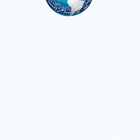
مضامین
دین و دانش
تحفظ ختم نبوت
سیاسیات
کاروان احرار
اخبار الاحرار
مرکزی خبریں
صوبائی خبریں