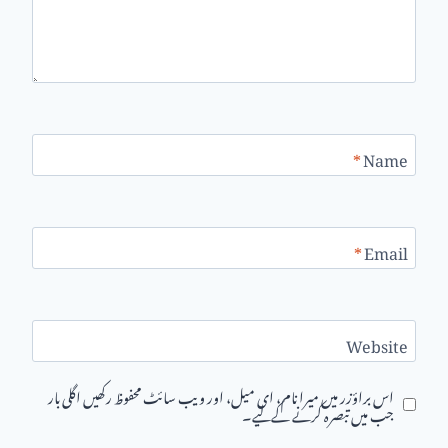
*
Name
*
Email
Website
اس براؤزر میں میرا نام، ای میل، اور ویب سائٹ محفوظ رکھیں اگلی بار
جب میں تبصرہ کرنے کےلیے۔