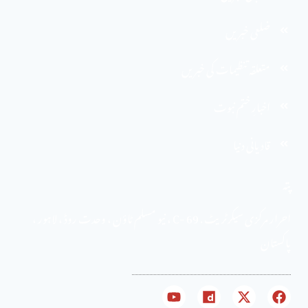
ضلعی خبریں
متعلقہ تنظیمات کی خبریں
اخبارِ ختم نبوت
قادیانی دنیا
پتہ
احرار مرکزی سیکرٹریٹ . 69 -C ، نیو مسلم ٹاؤن ، وحدت روڈ ، لاہور ،
پاکستان