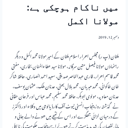
میں ناکام ہوچکی ہے:
مولانا اکمل
دسمبر 12, 2019
ملتان (پ ر) مجلس احرار اسلام ملتان کے امیر مولانا محمد اکمل و دیگر
رہنماؤں مولانا فیصل متین سرگانہ، مولانا سید عطاءالمنان بخاری، مفتی
محمد قاسم احرار، قاری عبدالناصر صدیقی، سعید احمد انصاری، حافظ شاکر
خان خاکوانی، محمد مہربان، محمد بلال بھٹی، عدنان ملک، عثمان یوسف،
عدنان معاویہ، مولوی ابوبکر، حافظ محمد سلیم، محمد عباس اور فرحان حقانی
نے گذشتہ روز پنجاب انسٹی ٹیوٹ آف کارڈیالوجی میں وکلاء اور ڈاکٹرز
کے درمیان لڑائی جھگڑے اور اس کے نتیجے میں ھونے والے جانی و
مالی نقصان کی شدید مذمت کرتے ھوئے اسے پنجاب حکومت کی نا اہلی