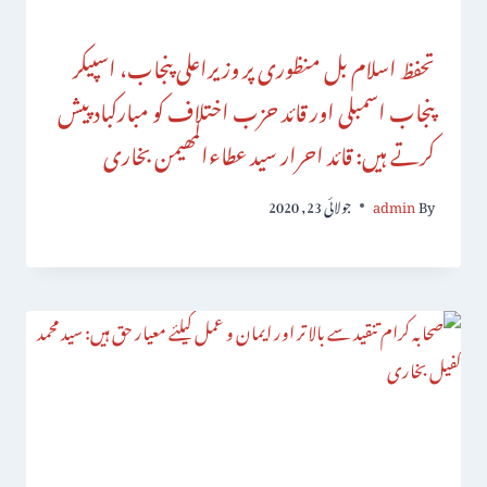
تحفظ اسلام بل منظوری پر وزیراعلی پنجاب، اسپیکر
پنجاب اسمبلی اور قائد حزب اختلاف کو مبارکباد پیش
کرتے ہیں: قائد احرار سید عطاءالمھیمن بخاری
By
admin
جولائی 23, 2020