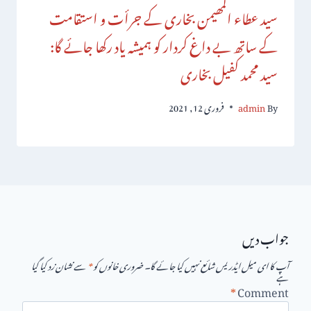
سید عطاء المھیمن بخاری کے جرأت و استقامت
کے ساتھ بے داغ کردار کو ہمیشہ یاد رکھا جائے گا:
سید محمد کفیل بخاری
By
admin
فروری 12, 2021
جواب دیں
آپ کا ای میل ایڈریس شائع نہیں کیا جائے گا۔
ضروری خانوں کو
*
سے نشان زد کیا گیا
ہے
*
Comment