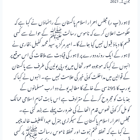
جون 2, 2021
لاہور (پ ر) مجلس احرار اسلام پاکستان کے رہنماؤں نے کہا ہے کہ
حکومت اعلان کرے کہ ناموس رسالت ﷺ کے حوالے سے کسی
قسم کا دباؤ قبول نہیں کیا جائے گا۔ امیر مرکزیہ سید محمد کفیل بخاری نے
لاہور کے ایک روزہ دورے پر لاہور کی قیادت سے ملاقات کی اس موقع پر
انہوں نے کہاکہ موجودہ صورتحال میں یورپی یونین کی طرف سے پاکستان
کے قوانین میں مداخلت کوئی خیر کی علامت نہیں ہے۔ انہوں نے کہا کہ
یورپ کا 295سی کے خاتمے کا مطالبہ پونے دو ارب مسلمانوں کے
جذبات کو مجروح کرنے کے مترادف ہے اس بابت تمام اسلامی ممالک
کو مل کر کوئی ٹھوس قدم اٹھانے کی ضرورت پہلے سے بڑھ گئی ہے۔
مجلس احرار اسلام پاکستان کے سیکرٹری جنرل عبداللطیف خالد چیمہ
نے کہا ہے کہ تحفظ ختم نبوت اورتحفظ ناموس رسالت ﷺ پر کسی