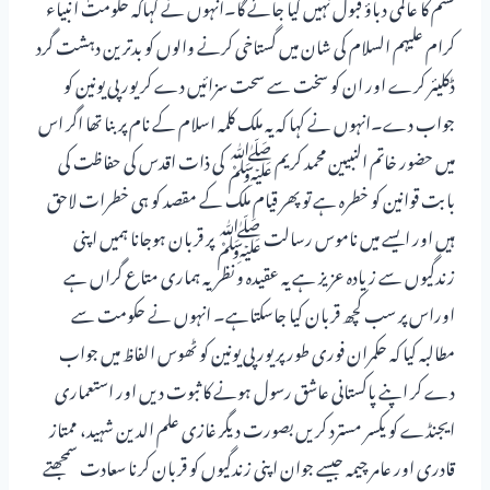
قسم کا عالمی دباؤ قبول نہیں کیا جائے گا۔انہوں نے کہاکہ حکومت انبیاء
کرام علیہم السلام کی شان میں گستاخی کرنے والوں کو بدترین دہشت گرد
ڈکلیئر کرے اور ان کو سخت سے سحت سزائیں دے کر یورپی یونین کو
جواب دے۔انہوں نے کہا کہ یہ ملک کلمہ اسلام کے نام پر بنا تھا اگر اس
میں حضور خاتم النبیین محمد کریم ﷺ کی ذات اقدس کی حفاظت کی
بابت قوانین کو خطرہ ہے تو پھر قیام ملک کے مقصد کو ہی خطرات لاحق
ہیں اور ایسے میں ناموس رسالت ﷺ پر قربان ہوجانا ہمیں اپنی
زندگیوں سے زیادہ عزیز ہے یہ عقیدہ و نظریہ ہماری متاع گراں ہے
اوراس پر سب کچھ قربان کیا جاسکتاہے۔ انہوں نے حکومت سے
مطالبہ کیا کہ حکمران فوری طور پر یورپی یونین کو ٹھوس الفاظ میں جواب
دے کر اپنے پاکستانی عاشق رسول ہونے کا ثبوت دیں اور استعماری
ایجنڈے کو یکسر مسترد کریں بصورت دیگر غازی علم الدین شہید، ممتاز
قادری اور عامر چیمہ جیسے جوان اپنی زندگیوں کو قربان کرنا سعادت سمجھتے