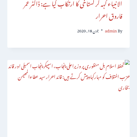
الانبیاء کہہ کر گستاخی کا ارتکاب کیا ہے: ڈاکٹر عمر
فاروق احرار
By
admin
جون 18, 2020