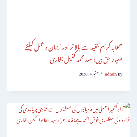
صحابہ کرام تنقید سے بالا تر اور ایمان و عمل کیلئے
معیار حق ہیں: سید محمد کفیل بخاری
By
admin
ستمبر 4, 2020