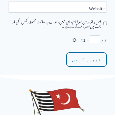
Website
اس براؤزر میں میرا نام، ای میل، اور ویب سائٹ محفوظ رکھیں اگلی بار
جب میں تبصرہ کرنے کےلیے۔
12
=
×
3