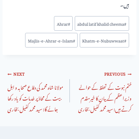
ہیں۔
Ahrar
#
abdul latif khalid cheema
#
Majlis-e-Ahrar-e-Islam
#
Khatm-e-Nubuwwaat
#
NEXT
PREVIOUS
ختم نبوت کے تحفظ کے حوالے
مولانا شاہ محمد کی دفاع صحابہ و اہل
وزیراعظم کے بیان کا خیرمقدم
بیت کے محاذ پر خدمات کو یاد رکھا
کرتے ہیں: سید محمد کفیل بخاری
جائے گا: سید محمد کفیل بخاری