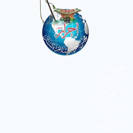
مضامین
دین و دانش
تحفظ ختم نبوت
سیاسیات
کاروان احرار