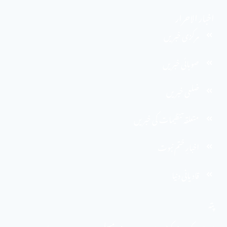
اخبار الاحرار
مرکزی خبریں
صوبائی خبریں
ضلعی خبریں
متعلقہ تنظیمات کی خبریں
اخبارِ ختم نبوت
قادیانی دنیا
پتہ