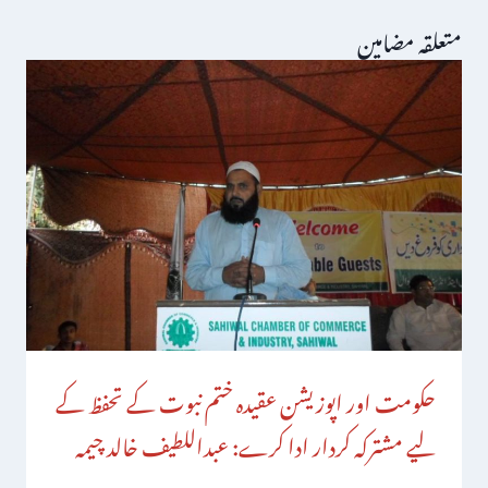
متعلقہ مضامین
حکومت اور اپوزیشن عقیدہ ختم نبوت کے تحفظ کے
لیے مشترکہ کردار ادا کرے: عبداللطیف خالد چیمہ