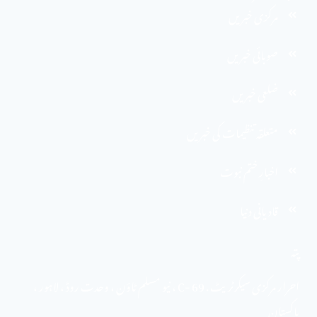
مرکزی خبریں
صوبائی خبریں
ضلعی خبریں
متعلقہ تنظیمات کی خبریں
اخبارِ ختم نبوت
قادیانی دنیا
پتہ
احرار مرکزی سیکرٹریٹ . 69 -C ، نیو مسلم ٹاؤن ، وحدت روڈ ، لاہور ،
پاکستان