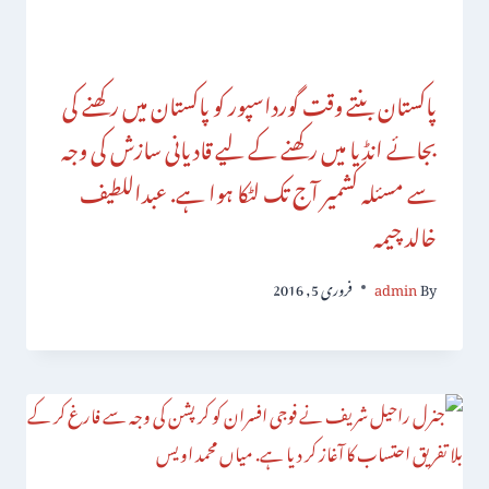
پاکستان بنتے وقت گورداسپور کو پاکستان میں رکھنے کی
بجائے انڈیا میں رکھنے کے لیے قادیانی سازش کی وجہ
سے مسئلہ کشمیر آج تک لٹکا ہوا ہے. عبداللطیف
خالد چیمہ
By
admin
فروری 5, 2016