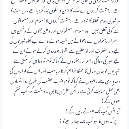
ھے ، دہشت گر دوں
نے ملک کا امن و سکون تباہ کردیا ھے ، ریاست کا
ہر شہری عدم تحفظ کا شکار ھے ، دہشت گردوں کا اسلام اور مسلمانوں
سے کوئی تعلق نہیں ، وہ اسلام ، مسلمانوں اور وطن تینوں کے دشمن ہیں
، احرار رہنماوں نے دھماکے میں شہید ہونے والے بے گناہ شہریوں کی
لیے دعا مغفرت اور لواحقین سے اظہار ہمدردی کرتے ہوئے ان کے
لیے صبر کی دعا کی ، احرار رہنماوں نے کہا کہ قوم تو دعا ہی کر سکتی ھے ،
شہریوں کو جان و مال کا تحفظ فراہم کرنا ریاست اور اس کے اداروں کی
ذمہ داری ھے ، انہوں نے کہا کہ قوم ضرب عضب کی طرح ردالفساد کی
بھی مکمل حمایت کرتی ہے ، لیکن حکمران بتائیں کہ دہشت گرد کب ختم
ھوں گے ؟
آپریشن کب تک ھوتے رہیں گے ؟
بے گناہوں کا لہو کب تک بہتا رھے گا ؟