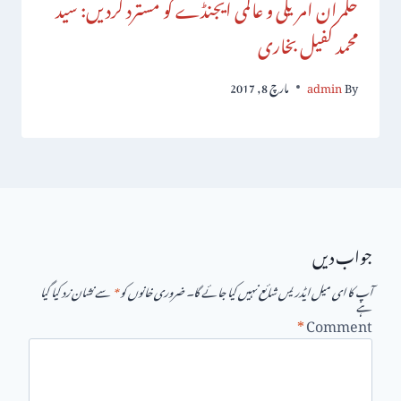
حکمران امریکی و عالمی ایجنڈے کو مسترد کردیں: سید
محمد کفیل بخاری
By
admin
مارچ 8, 2017
جواب دیں
آپ کا ای میل ایڈریس شائع نہیں کیا جائے گا۔
ضروری خانوں کو
*
سے نشان زد کیا گیا
ہے
*
Comment