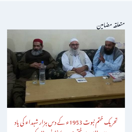
متعلقہ مضامین
تحریک ختم نبوت 1953ء کے دس ہزار شہداء کی یاد