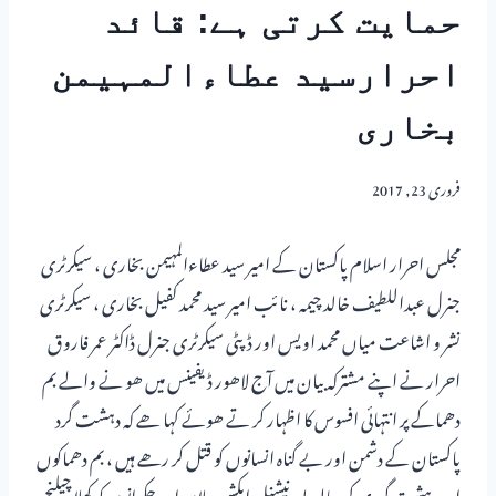
حمایت کرتی ہے: قائد
احرارسید عطاءالمہیمن
بخاری
فروری 23, 2017
مجلس احرار اسلام پاکستان کے امیر سید عطاءالمہیمن بخاری ، سیکرٹری
جنرل عبداللطیف خالد چیمہ ، نائب امیر سید محمد کفیل بخاری ، سیکرٹری
نشر و اشاعت میاں محمد اویس اور ڈپٹی سیکرٹری جنرل ڈاکٹر عمر فاروق
احرار نے اپنے مشترکہ بیان میں آج لاھور ڈیفینس میں ھو نے والے بم
دھماکے پر انتہائی افسوس کا اظہار کر تے ھوئے کہا ھے کہ دہشت گرد
پاکستان کے دشمن اور بے گناہ انسانوں کو قتل کر رھے ہیں ، بم دھماکوں
اور دہشت گردی کی حالیہ لہر نیشنل ایکشن پلان اور حکمرانوں کو کھلا چیلنج