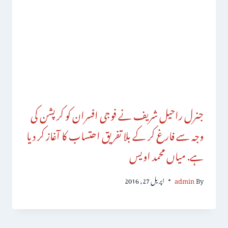
جنرل راحیل شریف نے فوجی افسران کو کرپشن کی
وجہ سے فارغ کر کے بلا تفریق احتساب کا آغاز کر دیا
ہے. میاں محمد اویس
By
admin
اپریل 27, 2016