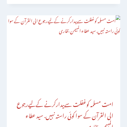
امت مسلمہ کوغفلت سےبیدارکرنے کےلیےرجوع
الی القرآن کے سوا کوئی راستہ نہیں. سید عطاء
المہیمن بخاری