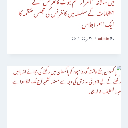
میں سالانہ ’’احرار ختم نبوت کانفرنس‘‘کے
انتظامات کے سلسلہ میں کانفرنس کی مجلس منتظمہ کا
ایک اہم اجلاس
By
admin
دسمبر 22, 2015