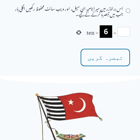
اس براؤزر میں میرا نام، ای میل، اور ویب سائٹ محفوظ رکھیں اگلی بار
جب میں تبصرہ کرنے کےلیے۔
ten
=
+