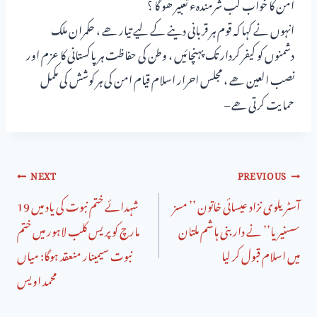
امن کا خواب کب شرمندہء تعبیر ھو گا ؟
انہوں نے کہا کہ قوم ہر قربانی دینے کے لیے تیار ھے ، حکمران ملک
دشمنوں کو کیفر کردار تک پہنچائیں ، وطن کی حفاظت ہر پاکستانی کا عزم اور
نصب العین ھے ، مجلس احرار اسلام قیام امن کی ہر کوشش کی مکمل
حمایت کرتی ھے –
NEXT
PREVIOUS
آسٹریلوی نزاد عیسائی خاتون ’’ مسز
شہدائے ختم نبوت کی یاد میں 19
سسنیریا’’ نے داربنی ہاشم ملتان
مارچ کو پریس کلب لاہور میں ختم
میں اسلام قبول کر لیا
نبوت سیمینار منعقد ہوگا: میاں
محمد اویس