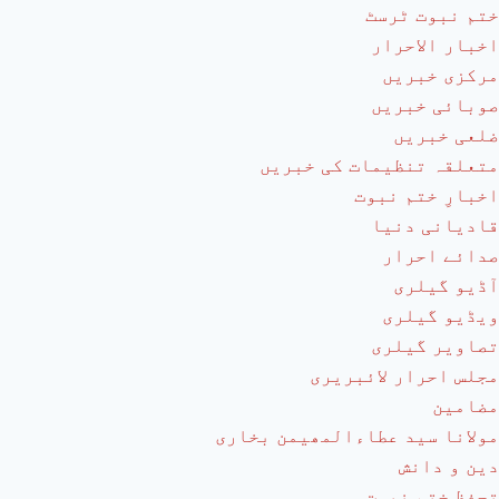
ختم نبوت ٹرسٹ
اخبار الاحرار
مرکزی خبریں
صوبائی خبریں
ضلعی خبریں
متعلقہ تنظیمات کی خبریں
اخبارِ ختم نبوت
قادیانی دنیا
صدائے احرار
آڈیو گیلری
ویڈیو گیلری
تصاویر گیلری
مجلس احرار لائبریری
مضامین
مولانا سید عطاءالمھیمن بخاری
دین و دانش
تحفظ ختم نبوت