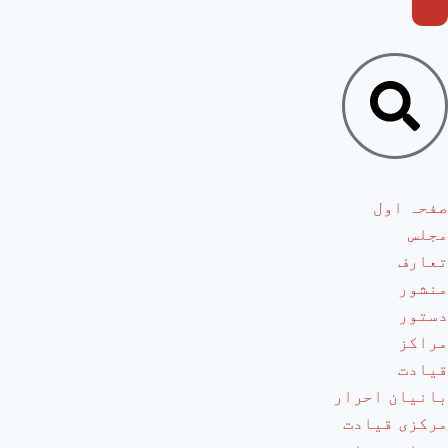
صفحہ اول
مجلس
تعارف
منشور
دستور
مراکز
قیادت
بانیان احرار
مرکزی قیادت