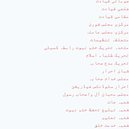
صوبائی قیادت
ضلعی قیادت
مقامی قیادت
مرکزی مجلس شوریٰ
مرکزی مجلس عاملہ
متعلقہ تنظیمات
متحدہ تحریک ختم نبوت رابطہ کمیٹی
تحریک طلباء اسلام
تحریک مدح صحابہ
شبان احرار
مجلس خدام صحابہ
احرار سٹوڈنٹس فیڈریشن
مجلس محبان آل واصحاب رسول
شعبہ جات
شعبہ تبلیغ تحفظ ختم نبوت
شعبہ تعلیم
شعبہ خدمت خلق