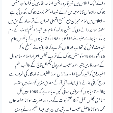
والے ایک اجلاس میں ممبر کارپوریشن اسامہ بخاری کی قرارداد پر مشن
چوک ساہیوال کانام تبدیل کرکے شہداءختم نبوت چوک رکھ دیاگیاہے
۔اجلاس میں تمام ممبران بمع مسیح اقلیتی ممبران کے قرارداد کے حق میں
متفقہ طورپر رائے دی کہ مشن چوک کا نام ان شہداءختم نبوت کے نام
پر رکھ دیا جائے جنہوںنے 26اکتوبر 1984ءکو قادیانیوں کے ہاتھوں جام
شہادت نوش کیا تھا ۔یہ امر قابل ذکر ہے کہ قادیانیوںنے مسلح ہوکر
26اکتوبر 1984ءکو مشن چوک کے قریب مجلس احراراسلام ساہیوال
کے صدر قاری بشیر احمد حبیب اور پولی ٹیکنیکل کالج کے طالب علم
اظہررفیق کو شہید کردیاتھا ۔بعدازاں عبداللطیف خالد چیمہ کی طرف سے
درج کرائی جانے والی ایف آئی آرکے مطابق ملٹری کورٹ میں مقدمہ
چلااور قادیانیوں کو سزائیں سنائی گئیں ۔یادرہے کہ 1985ءمیں کل
جماعتی مجلس عمل تحفظ ختم نبوت کے سربرا ہ حضرت مولانا خواجہ خان
محمد ،مولانا فاضل حبیب اللہ رشیدی ، پیر جی عبدالعلیم رائے پوری،