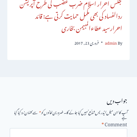
مجلس احرار اسلام ضرب عضب کی طرح آپریشن
ردالفساد کی بھی مکمل حمایت کرتی ہے: قائد
احرارسید عطاءالمہیمن بخاری
By
admin
فروری 23, 2017
جواب دیں
آپ کا ای میل ایڈریس شائع نہیں کیا جائے گا۔
ضروری خانوں کو
*
سے نشان زد کیا گیا
ہے
*
Comment