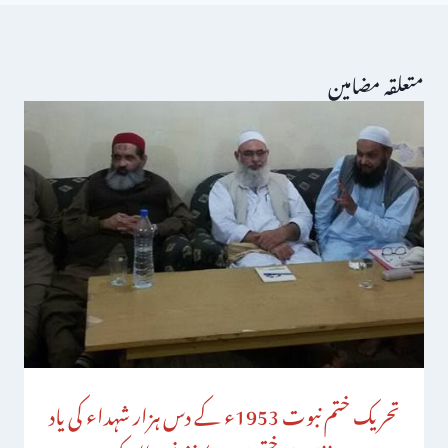
متعلقہ مضامین
تحریک ختم نبوت 1953ء کے دس ہزار شہداء کی یاد