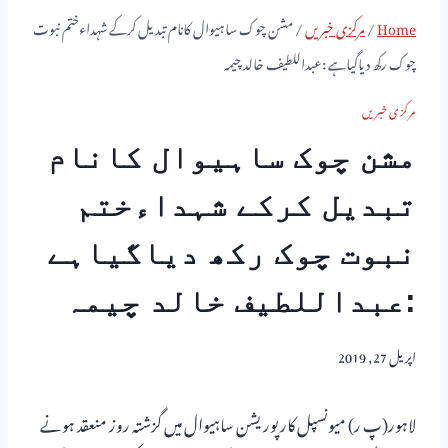
Home
/
مرکزی خبریں
/
مشن چوک ساہیوال کانام تبدیل کرکے شہداءختم نبوت
چوک رکھ دیاگیاہے :عبداللطیف خالد چیمہ
مرکزی خبریں
مشن چوک ساہیوال کانام
تبدیل کرکے شہداءختم
نبوت چوک رکھ دیاگیاہے
:عبداللطیف خالد چیمہ
اپریل 27, 2019
لاہور(پ ر) میونسپل کارپوریشن ساہیوال میں گزشتہ روز منعقد ہونے