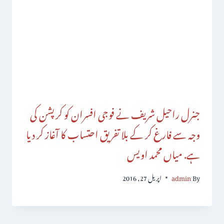
جنرل راحیل شریف نے فوجی افسران کو کرپشن کی
وجہ سے فارغ کر کے بلا تفریق احتساب کا آغاز کر دیا
ہے. میاں محمد اویس
By
admin
اپریل 27, 2016