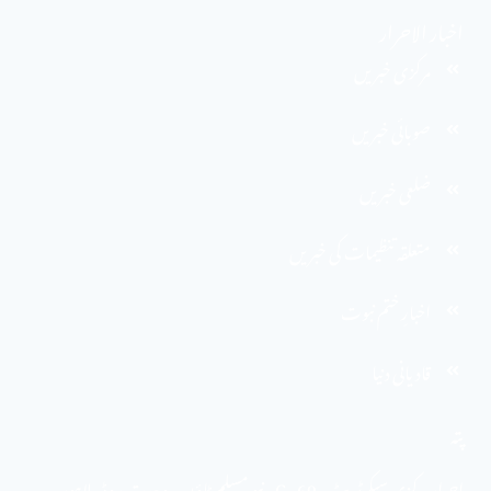
اخبار الاحرار
مرکزی خبریں
صوبائی خبریں
ضلعی خبریں
متعلقہ تنظیمات کی خبریں
اخبارِ ختم نبوت
قادیانی دنیا
پتہ
احرار مرکزی سیکرٹریٹ . 69 -C ، نیو مسلم ٹاؤن ، وحدت روڈ ، لاہور ،