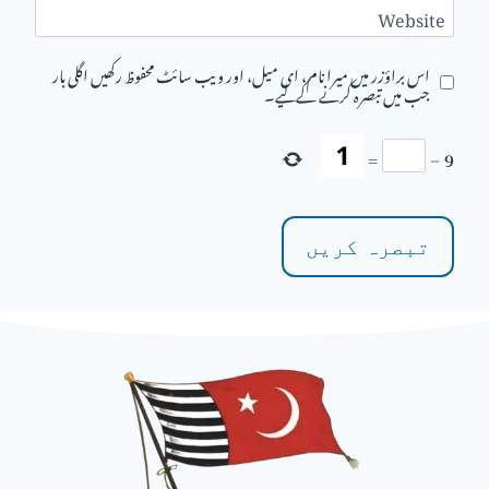
Website
اس براؤزر میں میرا نام، ای میل، اور ویب سائٹ محفوظ رکھیں اگلی بار
جب میں تبصرہ کرنے کےلیے۔
=
−
9