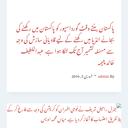
پاکستان بنتے وقت گورداسپور کو پاکستان میں رکھنے کی
بجائے انڈیا میں رکھنے کے لیے قادیانی سازش کی وجہ
سے مسئلہ کشمیر آج تک لٹکا ہوا ہے. عبداللطیف
خالد چیمہ
By
admin
فروری 5, 2016