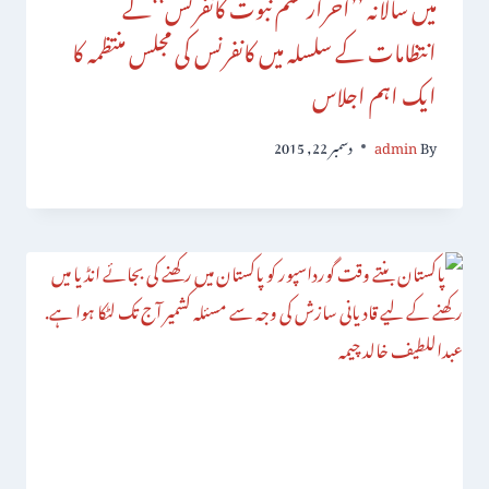
میں سالانہ ’’احرار ختم نبوت کانفرنس‘‘کے
انتظامات کے سلسلہ میں کانفرنس کی مجلس منتظمہ کا
ایک اہم اجلاس
By
admin
دسمبر 22, 2015