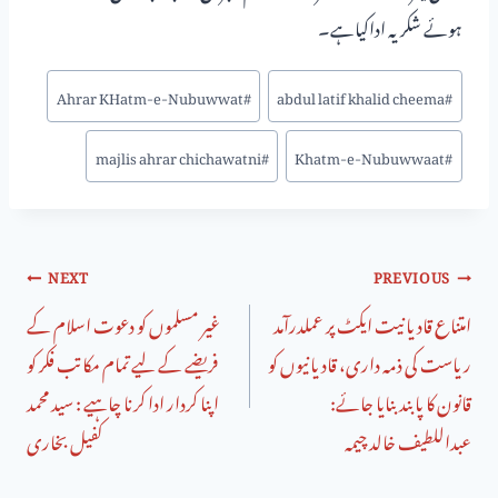
ہوئے شکریہ اداکیاہے۔
Ahrar KHatm-e-Nubuwwat
#
abdul latif khalid cheema
#
majlis ahrar chichawatni
#
Khatm-e-Nubuwwaat
#
NEXT
PREVIOUS
امتناع قادیانیت ایکٹ پر عملدرآمد
غیر مسلموں کو دعوت اسلام کے
ریاست کی ذمہ داری، قادیانیوں کو
فریضے کے لیے تمام مکاتب فکر کو
قانون کا پابند بنایا جائے:
اپنا کردار ادا کرنا چاہیے : سید محمد
عبداللطیف خالد چیمہ
کفیل بخاری