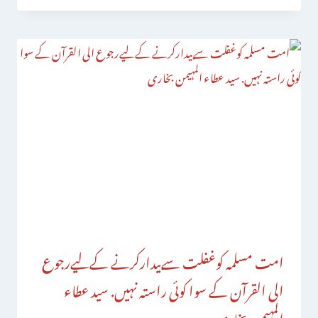
امت مسلمہ کوغفلت سےبیدارکرنے کےلیےرجوع
الی القرآن کے سوا کوئی راستہ نہیں. سید عطاء
المہیمن بخاری