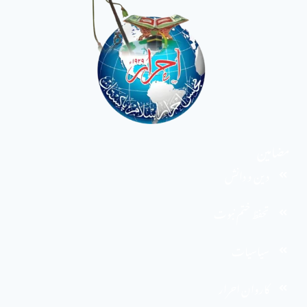
مضامین
دین و دانش
تحفظ ختم نبوت
سیاسیات
کاروان احرار