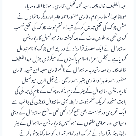
عبداللطیف خالد چیمہ ، سید محمد کفیل بخاری ، مولانا اللہ وسایا،
مولاناعبدالستار مرحوم ، قاری منظوراحمد طاہر اور دیگر رہنماﺅں نے
مشن چوک کی تختی تبدیل کرکے شہداءختم نبوت چوک کی تختی نصب
کردی تھی جو طویل مدت کے بعد گزشتہ روز میونسپل کارپوریشن
ساہیوال نے ایک مصدقہ قرارداد کے ذریعے اس چوک کا نام تبدیل
کردیاہے ۔مجلس احراراسلام پاکستان کے سیکرٹری جنرل عبداللطیف
خالد چیمہ ،جامعہ رشیدیہ ساہیوال کے ناظم قاری سعید ابن شہید ،قاری
منظور احمد طاہر اورقاری بشیر احمد رحیمی نے قبل ازیں میونسپل
کارپوریشن ساہیوال کے میئر کے نام مذکورہ چوک کے نام کی تبدیلی کی
بابت متحدہ تحریک ختم نبوت رابطہ کمیٹی ساہیوال ڈویژن کی جانب سے
ایک تحریری درخواست بھی جمع کرارکھی تھی ۔ضلع ساہیوال کے دینی
وسیاسی اور سماجی حلقوں نے میونسپل کارپوریشن ساہیوال کے میئر
،ڈپٹی میئر ،قرارداد کے محرک اور تمام ممبران کو مبارکباد پیش کرتے