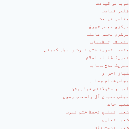
صوبائی قیادت
ضلعی قیادت
مقامی قیادت
مرکزی مجلس شوریٰ
مرکزی مجلس عاملہ
متعلقہ تنظیمات
متحدہ تحریک ختم نبوت رابطہ کمیٹی
تحریک طلباء اسلام
تحریک مدح صحابہ
شبان احرار
مجلس خدام صحابہ
احرار سٹوڈنٹس فیڈریشن
مجلس محبان آل واصحاب رسول
شعبہ جات
شعبہ تبلیغ تحفظ ختم نبوت
شعبہ تعلیم
شعبہ خدمت خلق