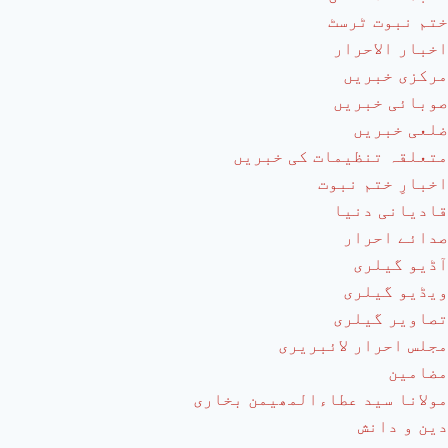
ختم نبوت ٹرسٹ
اخبار الاحرار
مرکزی خبریں
صوبائی خبریں
ضلعی خبریں
متعلقہ تنظیمات کی خبریں
اخبارِ ختم نبوت
قادیانی دنیا
صدائے احرار
آڈیو گیلری
ویڈیو گیلری
تصاویر گیلری
مجلس احرار لائبریری
مضامین
مولانا سید عطاءالمھیمن بخاری
دین و دانش