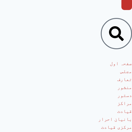
صفحہ اول
مجلس
تعارف
منشور
دستور
مراکز
قیادت
بانیان احرار
مرکزی قیادت