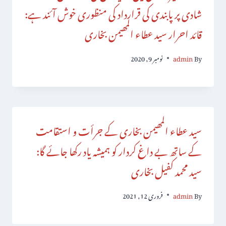
شادی پر پابندی کی قرارداد کی منظوری خوش آئند ہے:
قائد احرار سید عطاء المھیمن بخاری
By
admin
نومبر 9, 2020
سید عطاء المھیمن بخاری کے جرأت و استقامت
کے ساتھ بے داغ کردار کو ہمیشہ یاد رکھا جائے گا:
سید محمد کفیل بخاری
By
admin
فروری 12, 2021