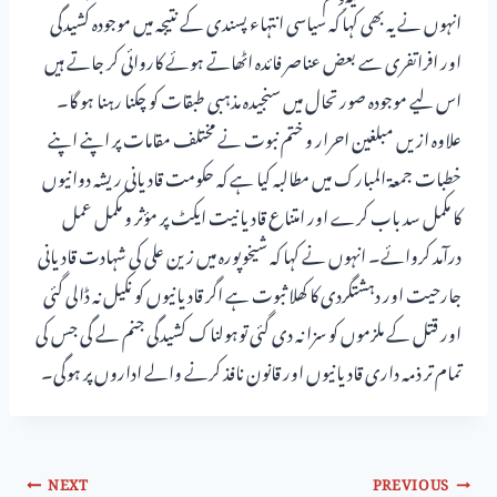
انہوں نے یہ بھی کہا کہ سیاسی انتہاء پسندی کے نتیجہ میں موجودہ کشیدگی
اور افراتفری سے بعض عناصر فائدہ اٹھاتے ہوئے کاروائی کر جاتے ہیں
اس لیے موجودہ صورتحال میں سنجیدہ مذہبی طبقات کو چکنا رہنا ہو گا۔
علاوہ ازیں مبلغین احرار و ختم نبوت نے مختلف مقامات پر اپنے اپنے
خطبات جمعۃ المبارک میں مطالبہ کیا ہے کہ حکومت قادیانی ریشہ دوانیوں
کا مکمل سد باب کرے اور امتناع قادیانیت ایکٹ پر مؤثر و مکمل عمل
درآمد کروائے۔ انہوں نے کہا کہ شیخوپورہ میں زین علی کی شہادت قادیانی
جارحیت اور دہشتگردی کا کھلا ثبوت ہے اگر قادیانیوں کو نکیل نہ ڈالی گئی
اور قتل کے ملزموں کو سزا نہ دی گئی توہولناک کشیدگی جنم لے گی جس کی
تمام تر ذمہ داری قادیانیوں اور قانون نافذ کرنے والے اداروں پر ہوگی۔
NEXT
PREVIOUS