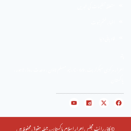
متعلقہ تنظیمات کی خبریں
اخبارِ ختم نبوت
قادیانی دنیا
پتہ
احرار مرکزی سیکرٹریٹ . 69 -C ، نیو مسلم ٹاؤن ، وحدت روڈ ، لاہور ،
پاکستان
© کاپی رائٹ مجلس احرار اسلام پاکستان . جملہ حقوق محفوظ ہیں