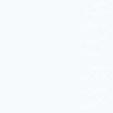
مضامین
دین و دانش
تحفظ ختم نبوت
سیاسیات
کاروان احرار
اخبار الاحرار
مرکزی خبریں
صوبائی خبریں
ضلعی خبریں