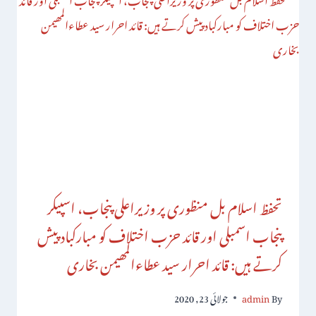
تحفظ اسلام بل منظوری پر وزیراعلی پنجاب، اسپیکر
پنجاب اسمبلی اور قائد حزب اختلاف کو مبارکباد پیش
کرتے ہیں: قائد احرار سید عطاءالمھیمن بخاری
By
admin
جولائی 23, 2020