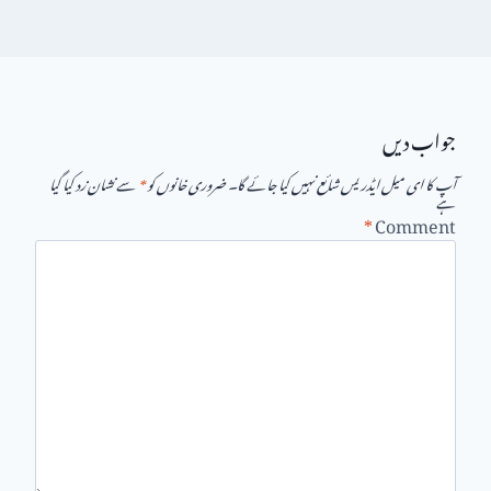
جواب دیں
آپ کا ای میل ایڈریس شائع نہیں کیا جائے گا۔
ضروری خانوں کو
*
سے نشان زد کیا گیا
ہے
*
Comment