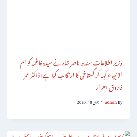
وزیر اطلاعات سندھ ناصر شاہ نے سیدہ فاطمہ کو ام
الانبیاء کہہ کر گستاخی کا ارتکاب کیا ہے: ڈاکٹر عمر
فاروق احرار
By
admin
جون 18, 2020