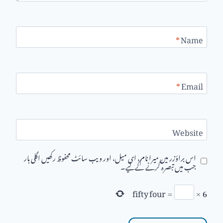
*
Name
*
Email
Website
اس براؤزر میں میرا نام، ای میل، اور ویب سائٹ محفوظ رکھیں اگلی بار
جب میں تبصرہ کرنے کےلیے۔
fifty four
=
×
6