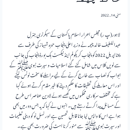
مئی 14, 2022
لاہور(پ ر) مجلس احرار اسلام پاکستان کے سیکرٹری جنرل
عبداللطیف خالد چیمہ نے وزیر اعلیٰ پنجاب حمزہ شہباز کی طرف سے
26اپریل 2022کو پنجاب کریکولم اینڈ ٹیکسٹ بک بورڈ پنجاب کی جانب
سے نویں کلاس میں شامل کئے گئے اسلامیات و سیرت نبویﷺ کے
ابواب کو نصاب سے خارج کرنے کے لیے مراسلے کا سخت نوٹس لینے
اور اس معاملے کی تحقیقات کا حکم دینے کا خیر مقدم کرتے ہوئے کہا
ہے کہ مختلف سرکاری محکموں میں گھسے ہوئے لادین عناصر اس طرح
کے مسائل پیدا کرتے رہتے ہیں۔ انہوں نے کہا کہ یہ جس دور میں بھی
ہوا ہے اس کا واپس لیا جانا قابل تحسین ہے اور نسل نو کو دینی تعلیمات
اور سیرت نبویﷺ سے منور کرنا امت کی ضرورت بھی ہے۔