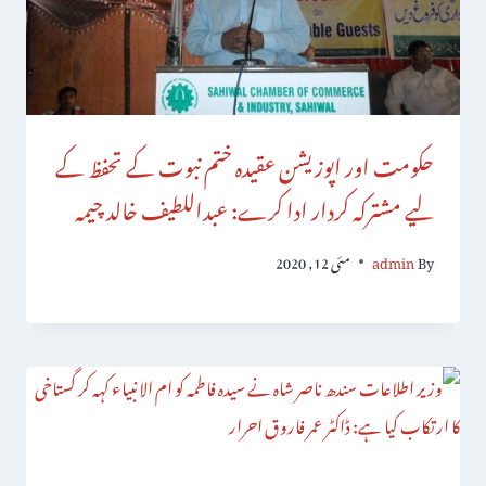
حکومت اور اپوزیشن عقیدہ ختم نبوت کے تحفظ کے
لیے مشترکہ کردار ادا کرے: عبداللطیف خالد چیمہ
By
admin
مئی 12, 2020