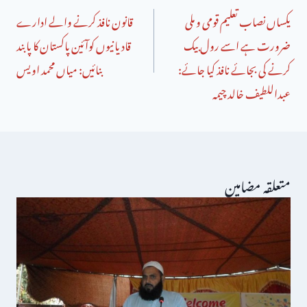
یکساں نصاب تعلیم قومی و ملی
قانون نافذ کرنے والے ادارے
ضرورت ہے اسے رول بیک
قادیانیوں کوآئین پاکستان کا پابند
کرنے کی بجائے نافذ کیا جائے:
بنائیں: میاں محمد اویس
عبداللطیف خالد چیمہ
متعلقہ مضامین