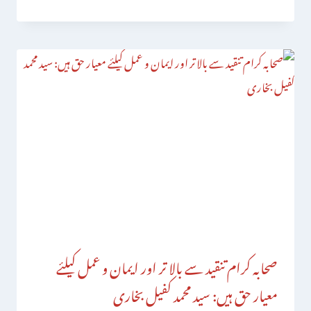
صحابہ کرام تنقید سے بالا تر اور ایمان و عمل کیلئے
معیار حق ہیں: سید محمد کفیل بخاری