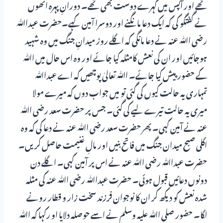
تھے اور آپس میں گہرے دوست بھی تھے۔ دورانِ پہرہ انھوں
نے گفتگو کی کہ ایک دعا مانگنے اور دوسرا آمین کہے۔حضرت عبداﷲ
رضی اﷲ عنہ نے دعا مانگی کہ اگلے روز میدانِ جنگ میں وہ شہید
ہوجائیں اور ان کی نعش کامثلہ کیا جائے اور وہ اس حال میں اﷲ
کے حضور پیش کیا جائے۔ اﷲ تعالیٰ پوچھیں کہ اے عبداﷲ
تمہاری یہ حالت کیوں کی گئی تو میں جواب دوں کہ میرے مولا
میری یہ حالت تیرے لیے کی گئی۔ جس پر حضرت سعد رضی اﷲ
عنہ نے آمین کہی۔ پھر حضرت سعد رضی اﷲ عنہ نے دعا کی کہ وہ
اگلی صبح میدان جنگ میں فاتح بنیں اور مالِ غنیمت حاصل کریں۔
حضرت عبداﷲ رضی اﷲ عنہ نے اس پر آمین کہی۔ اگلے دن
دونوں دعائیں قبول ہوئی۔ حضرت عبداﷲ رضی اﷲ عنہ کی مثلہ
شدہ نعش کو دیکھ کر ان کا نوجوان فرزند سخت زار و قطار رونے
لگا۔ حضور صلی اﷲ علیہ وسلم نے اسے حوصلہ دلایا او رکہا کہ اﷲ