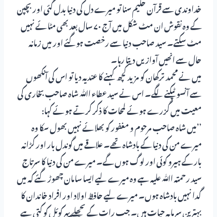
خداوندی سے قرآن حکیم سنا تو میرے دل کی دنیا بدل گئی اور بچپن
کے وہ نقوش ان مٹ شکل میں آج ۷۰ سال بعد بھی مٹائے نہیں
مٹ سکتے۔ سید صاحب دنیا سے رخصت ہوگئے اور میں زمانہ
حال سے انھیں آوازیں دیتا رہا۔
میں نے محمد ترکھان کو مزید کچھ کہنے کا عندیہ دیا تو اس کی آنکھوں
سے آنسو ٹپکنے لگے۔ اس نے سید عطاء اﷲ شاہ صاحب بخاری کی
معیت میں گزرے ہوئے لمحات کا ذکر کرتے ہوئے کہا:
’’میں شاہ صاحب مرحوم و مغفور کو بھلائے نہیں بھول سکا وہ
میرے من کی دنیا کے بادشاہ تھے۔ علاقے میں گوندل بار اور کڑانہ
بار کے ہیرو کوئی اور لوگ ہوں گے۔ میرے من کی دنیا کا سرتاج
سید رحمتہ اﷲ علیہ ہے وہ میرے لیے ایسا سامان چھوڑ گئے کہ میں
گدا نہیں بادشاہ ہوں۔ میرے لیے حافظ اولاد اور افراد خاندان کا
بہترین سرمایہ حیات ہیں۔ جب رات کے پچھلے پہر کوئل کو کتی ہے