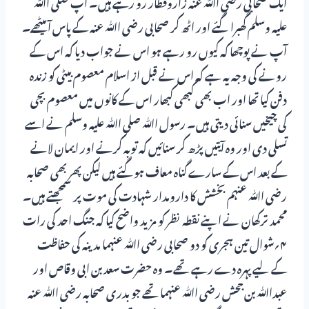
ایک صحابی رضی اﷲ عنہ زاروقطار رو رہے ہیں۔ آپ صلی اﷲ
علیہ وسلم گھبرا گئے اور اٹھ کر صحابی رضی اﷲ عنہ کے پاس آبیٹھے۔
آپ نے پوچھا کہ کیوں رو رہے ہو اس نے جواب دیا کہ اس کے
رونے کی وجہ یہ ہے کہ اس نے قبل از اسلام معصوم بیٹی کو زندہ
دفن کیا تھا اور اب بھی کبھی کبھار اس کے کانوں میں معصوم بچی
کی چیخیں سنائی دیتی ہیں۔ رسول اﷲ صلی اﷲ علیہ وسلم نے اسے
تسلی دی اور وہ آیتیں پڑھ کر سنائیں کہ توبہ کرنے اور ایمان لانے
کے بعد اس کے سارے گناہ معاف ہوگئے ہیں لیکن پھر بھی صحابہ
رضی اﷲ عنہم بخشش کا دارومدار شہادت کی موت پر سمجھتے ہیں۔
محمد ترکھان نے اپنے نقطہ نظر کو مزید واضح کیا کہ جنگ احد کی رات
۴؍شوال تین ہجری کو دو صحابی رضی اﷲ عنہما مدینہ کی حفاظت
کے لیے پہرہ دے رہے تھے۔ وہ حضرت سعد بن ابی وقاص اور
عبداﷲ بن جحش رضی اﷲ عنہما تھے جو بدری صحابہ رضی اﷲ عنہ