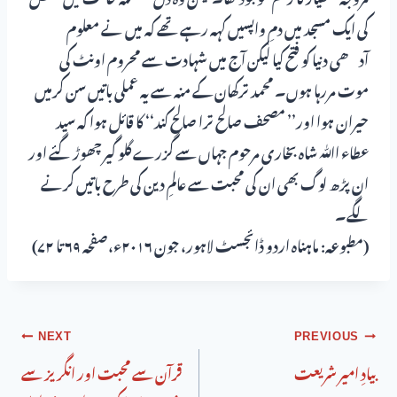
کی ایک مسجد میں دمِ واپسیں کہہ رہے تھے کہ میں نے معلوم
آدھی دنیا کو فتح کیا لیکن آج میں شہادت سے محروم اونٹ کی
موت مررہا ہوں۔ محمد ترکھان کے منہ سے یہ عملی باتیں سن کرمیں
حیران ہوا اور’’ مصحف صالح ترا صالح کند‘‘ کا قائل ہوا کہ سید
عطاء اﷲ شاہ بخاری مرحوم جہاں سے گزرے گلو گیر چھوڑ گئے اور
ان پڑھ لوگ بھی ان کی محبت سے عالمِ دین کی طرح باتیں کرنے
لگے۔
(مطبوعہ: ماہناہ اردو ڈائجسٹ لاہور، جون ۲۰۱۶ء،صفحہ ۶۹ تا ۷۲)
NEXT
PREVIOUS
بیادِ امیر شریعت
قرآن سے محبت اور انگریز سے