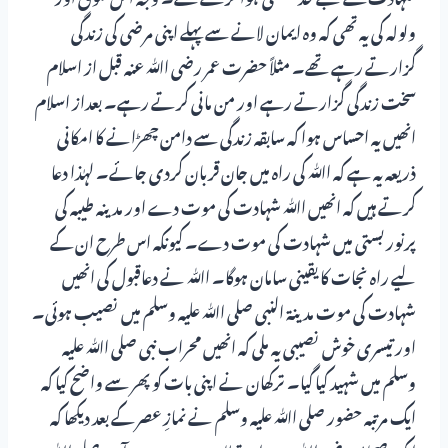
ولولہ کی یہ تھی کہ وہ ایمان لانے سے پہلے اپنی مرضی کی زندگی
گزارتے رہے تھے۔ مثلاً حضرت عمر رضی اﷲ عنہ قبل از اسلام
سخت زندگی گزارتے رہے اور من مانی کرتے رہے۔ بعداز اسلام
انھیں یہ احساس ہوا کہ سابقہ زندگی سے دامن چھڑانے کا امکانی
ذریعہ یہ ہے کہ اﷲ کی راہ میں جان قربان کردی جائے۔ لہٰذا دعا
کرتے ہیں کہ انھیں اﷲ شہادت کی موت دے اور مدینہ طیبہ کی
پرنور بستی میں شہادت کی موت دے۔ کیونکہ اس طرح ان کے
لیے راہ نجات کا یقینی سامان ہوگا۔ اﷲ نے دعاقبول کی انھیں
شہادت کی موت مدینۃ النبی صلی اﷲ علیہ وسلم میں نصیب ہوئی۔
اور تیسری خوش نصیبی یہ ملی کہ انھیں محراب نبی صلی اﷲ علیہ
وسلم میں شہید کیا گیا۔ ترکھان نے اپنی بات کو پھر سے واضح کیا کہ
ایک مرتبہ حضور صلی اﷲ علیہ وسلم نے نمازِ عصر کے بعد دیکھا کہ