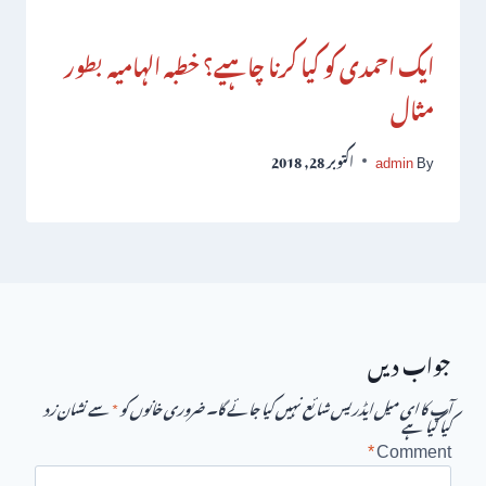
ایک احمدی کو کیا کرنا چاہیے؟ خطبہ الہامیہ بطور
مثال
By
admin
اکتوبر 28, 2018
جواب دیں
آپ کا ای میل ایڈریس شائع نہیں کیا جائے گا۔
ضروری خانوں کو
*
سے نشان زد
کیا گیا ہے
*
Comment