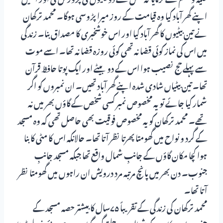
اپنے گھر آباد کیا وہ قیامت کے روز میرا پڑوسی ہوگا۔ محمد ترکھان
نے تین بیٹیوں کا گھر آباد کیا اور اس خوشخبری کا مصداق بنا۔ زندگی
میں اس کی نماز کوئی قضا نہ تھی کوئی روزہ قضا نہ تھا۔ اسے موت
سے پہلے حج نصیب ہوا اس کے دو بیٹے اور ایک پوتا حافظ قرآن
تھا۔ تین بیٹیاں شادی شدہ اپنے گھر آباد تھیں۔ ان نمبروں کو اگر
شمار کیا جائے تو یہ مخصوص نمبر کسی شخص کے گاؤں بھر میں نہ
تھے۔ محمد ترکھان کو یہ مخصوص فوقیت بھی حاصل تھی کہ وہ مسجد
کے گرد و نواح میں گھومتا پھرتا نظر آتا تھا۔ حالانکہ اس کا مٹی کا بنا
ہوا کچا مکان گاؤں کے جانبِ شمال واقع تھا جبکہ مسجد جانبِ
جنوب۔ دن بھر میں پانچ مرتبہ مرد درویش ان راہوں میں گھومتا نظر
آتا تھا۔
محمد ترکھان کی زندگی کے تقریباً ۷۵سال کا بیشتر حصہ مسجد کے