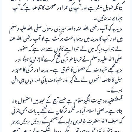
کیونکہ طویل سفر ہے اور آپ کی عمر اور صحت کا تقاضا ہے کہ آپ
جہاد پر نہ جائیں۔
مزید یہ کہ آپ رضی اﷲ عنہ واحد میزبان رسول صلی اﷲ علیہ وسلم
ہیں او رآپ کا مدینہ میں رہنا باعث برکت ہے تو آپ رضی اﷲ عنہ
نے جواب دیاکہ میں نے خود اپنے کانوں سے سنا ہے کہ حضور
صلی اﷲ علیہ وسلم نے فرمایا جو ترکی فتح کرے گا (نامی) ہوگا اور
مزید مجھے شہادت کے حصول کا شوق ہے۔ مدینہ اور ترکی کا ۴ ہزار
میل کا فاسلہ انھوں نے طے کیا اور شہادت پائی اور وہاں ہی دفن
ہوئے۔
قسطنطنیہ وہ حیرت انگیز مقام ہے جسے آج کے عہدمیں استنبول بولا
جاتا ہے۔ یعنی اسلام آباد۔ محمد ترکھان نے مجھے یہ بات بھی بتلائی
کہ سیف اﷲ حضرت خالد بن ولید کے جسم کے روئیں روئیں پر ہر
مروجہ ہتھیار کا زخم موجود تھا۔ لیکن وہ دل شکستہ حالت میں حمص