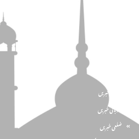
مضامین
دین و دانش
تحفظ ختم نبوت
سیاسیات
کاروان احرار
اخبار الاحرار
مرکزی خبریں
صوبائی خبریں
ضلعی خبریں