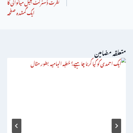
نفرت ڈسٹرکٹ جیل میانوالی کا
ایک گمشدہ صفحہ
متعلقہ مضامین