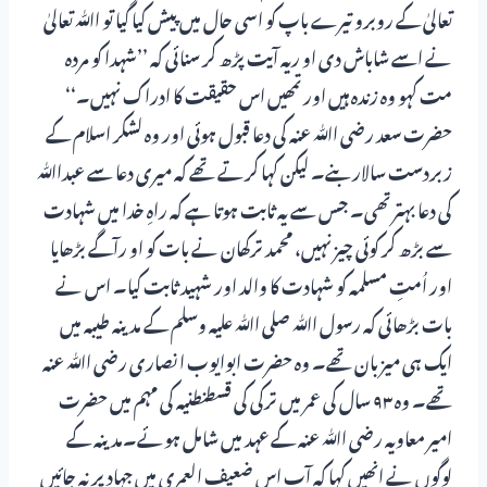
تعالیٰ کے روبرو تیرے باپ کو اسی حال میں پیش کیا گیا تو اﷲ تعالیٰ
نے اسے شاباش دی او ریہ آیت پڑھ کر سنائی کہ ’’شہدا کو مردہ
مت کہو وہ زندہ ہیں اور تمھیں اس حقیقت کا ادراک نہیں۔‘‘
حضرت سعد رضی اﷲ عنہ کی دعا قبول ہوئی اور وہ لشکر اسلام کے
زبردست سالاربنے۔ لیکن کہا کرتے تھے کہ میری دعا سے عبداﷲ
کی دعا بہتر تھی۔ جس سے یہ ثابت ہوتا ہے کہ راہِ خدا میں شہادت
سے بڑھ کر کوئی چیز نہیں، محمد ترکھان نے بات کو او رآگے بڑھایا
اور اُمتِ مسلمہ کو شہادت کا والد اور شہید ثابت کیا۔ اس نے
بات بڑھائی کہ رسول اﷲ صلی اﷲ علیہ وسلم کے مدینہ طیبہ میں
ایک ہی میزبان تھے۔ وہ حضرت ابوایوب انصاری رضی اﷲ عنہ
تھے۔ وہ ۹۳ سال کی عمر میں ترکی کی قسطنطنیہ کی مہم میں حضرت
امیر معاویہ رضی اﷲ عنہ کے عہد میں شامل ہوئے۔مدینہ کے
لوگوں نے انھیں کہا کہ آپ اس ضعیف العمری میں جہاد پر نہ جائیں