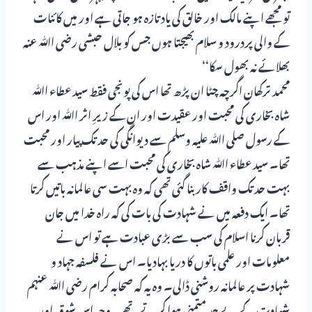
تو مجھے اپنے مالک اور خالق کی یاد تازہ ہو جاتی ہے اور میں کائنات
کے والی پردرود و سلام بھیجتا ہوں جس کو بلال حبشی رضی اﷲ عنہ
بھلائے نہ بھول سکا‘‘
محمد ترکھان اگرچہ چٹا ان پڑھ تھا اس کی پونجی فقط سید عطاء اﷲ
شاہ بخاری کی محبت اور عقیدت اور ان کے زیرِ اثر اﷲ اور اس
کے رسول صلی اﷲ علیہ وسلم سے دیوانگی کی حد تک پیار اور محبت
تھا۔ سید عطاء اﷲ شاہ بخاری کی محبت اسے اپنے مذہب سے
بہت حد تک واقف کار بنا گئی تھی کہ وہ بہت سی عالمانہ باتیں کرتا
تھا۔ ایک دفعہ میں نے شہادت کی بات کی کہ راہ خدا میں جان
قربان کرنا اسلام کی سب سے بڑی عبادت ہے تو اس نے
معلومات اور علمی باتوں کا دریا بہادیا۔ اس نے فلسفہ جہاد و
شہادت پر عالمانہ روشنی ڈالی۔ وہ یہ کہ صحابہ کرام رضی اﷲ عنہم
شہادت کے بے حد متمنی ہوا کرتے تھے۔ وجہ اس شوق اور