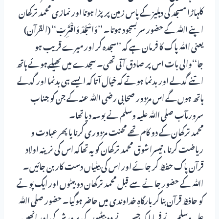
کلہاڑا مسجد کی دہلیز کے پاس زمین پر پڑا ہوتا اور نمازی محمد ترکھان
اپنے اﷲ کے حضور سر بسجود ہوتا۔ ’’وَاسْجُدْ وَاقْتَرِبْ‘‘ (القرآن)
یعنی اﷲ پاک کا فرمان ہے کہ ’’سجدہ کر اور میرے قریب ہو
جا‘‘والی بات اس پر صادق آتی تھی۔ سجدے میں پھیلے ہوئے ہاتھ
اتنے گدلے اور بدنما ہوتے کہ خیال آتا کہ ایسے ہی بدنما اور گدلے
ہاتھ ہوں گے اس مزدور صحابی رضی اﷲ عنہ کے جن کو جناب
سرورمآب صلی اﷲ علیہ وسلم نے بوسہ دیا تھا۔
محمد ترکھان کے دو کام تھے محنت مزدوری کرنا یا پھر عبادت و
ریاضت کرنا ، تیسرا شوق محمد ترکھان کو یہ تھاکہ اس کی نرینہ اولاد
قرآن پاک حفظ کر جائے اور اس کی بیٹیاں دست کاربن جائیں۔
اﷲ کے حضور جانے سے قبل محمد ترکھان دو بیٹوں اور ایک پوتے
کو حافظ قرآن بنا کر بارگاہِ خداوندی میں حاضر ہوگیا۔ حضور صلی اﷲ
علیہ وسلم نے فرمایا کہ جس نے دو بیٹیوں کی پرورش کی اور انھیں