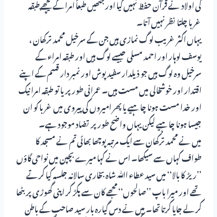
کی اولاد نے قرآن حفظ نہیں کیا اور جنھیں طبعاً امرا کے پیچھے طبقہ
غربا چلتا نظر نہیں آتا۔
یہاں اکثر غریب لوگ نمازی ہیں جن کے سرخیل محمد ترکھان ،
یوسف لوہار اور احمد مسلی جیسے لوگ ہیں اور طبقہ امراء کے
سرخیل وہ لوگ ہیں جو ذیلدار سفید پوش اور نمبر دار قسم کے اپنے
اقتدار اور خوشخالی میں مست ہیں۔ عمرانی طور پر یا تو طبقہ امرا نیک
اور خدا مست ہونا چاہیے یا پھر امیروں کی پیروی میں غربا کو ان
جیسا ہونا چاہیے لیکن یہاں واضح طور پر تضاد موجود ہے۔
میں نے محمد ترکھان سے ایک مرتبہ پوچھا بھائی تم نے مسجد کا
طواف کہاں سے سیکھا۔ اس نے کہا میرے بچپن میں نواحی گاؤں
’’ریڑ کا بالا‘‘ میں سید عطاء اﷲ شاہ بخاری سالانہ جلسہ کیا کرتے
تھے اور میرا باپ ’’صالحوں‘‘ مجھے کان سے پکڑ کر اپنی گھوڑی پر بٹھا
کر لے جایا کرتا تھا۔ میں نے دس گیارہ بار سید صاحب کے باطن