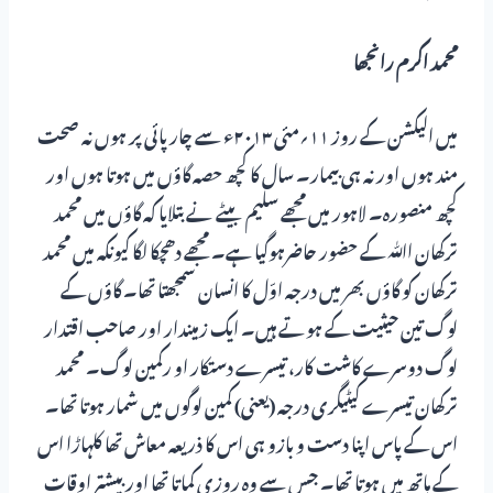
محمد اکرم رانجھا
میں الیکشن کے روز ۱۱؍مئی ۲۰۱۳ء سے چار پائی پر ہوں نہ صحت
مند ہوں اور نہ ہی بیمار۔ سال کا کچھ حصہ گاؤں میں ہوتا ہوں اور
کچھ منصورہ۔ لاہور میں مجھے سلیم بیٹے نے بتلایا کہ گاؤں میں محمد
ترکھان اﷲ کے حضور حاضرہوگیا ہے۔ مجھے دھچکا لگا کیونکہ میں محمد
ترکھان کو گاؤں بھر میں درجہ اوّل کا انسان سمجھتا تھا۔ گاؤں کے
لوگ تین حیثیت کے ہوتے ہیں۔ ایک زمیندار اور صاحب اقتدار
لوگ دوسرے کاشت کار، تیسرے دستکار او رکمین لوگ۔ محمد
ترکھان تیسرے کیٹیگری درجہ (یعنی) کمین لوگوں میں شمار ہوتا تھا۔
اس کے پاس اپنا دست و بازو ہی اس کا ذریعہ معاش تھا کلہاڑا اس
کے ہاتھ میں ہوتا تھا۔ جس سے وہ روزی کماتا تھا اور بیشتر اوقات