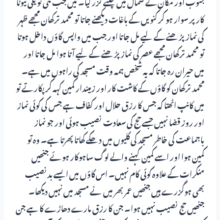
جنوب اور مکان کے شمال میں چلتے گزر گیا۔ میں جب نئی نویلی ٹیوٹا
کار پر سوار ہو کر کنویں کے باغات دیکھنے جاتا تو محمد ترکھان مجھے ظہر
کی نماز پڑھنے کے لیے مل جاتا اور جب میں واپس گاؤں داخل ہوتا
تو محمد ترکھان مجھے عصر کی نماز پڑھنے کے لیے آتا ہوا مل جاتا اور
میں حیران رہ جاتا کہ یہ شخص ہمہ وقت مسجد کی راہوں میں ہے۔
محمد ترکھان کو گاؤں کے کاشت کار اور زمیندار کمین کہہ کر پکارتے تو
میں کانپ اٹھتا کہ جس کا رزق حلال اور کفاف ہے جس کی کوئی نماز
اور روز قضا نہیں جسے حج کی سعادت نصیب ہوئی اور جو نماز
باجماعت کی خاطر مسجد کی گلیوں میں دھکے کھاتا پھرتا ہے۔ وہ تو
کمین ہوا اور اسے کمین کہنے والے لوگ ساہوکار ہوئے جنھیں
منکرات کے علاوہ کوئی کام نہیں۔ اس گاؤں میں ایسے بدنصیب
بھی ہوگزرے ہیں جنھیں عمر بھر میں نے مسجد میں نہیں دیکھا۔
جنھیں حج نصیب نہیں ہوا۔ جن کا رزق مارے دھاڑے کا ہے جن