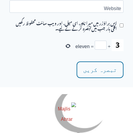
Website
اس براؤزر میں میرا نام، ای میل، اور ویب سائٹ محفوظ رکھیں
اگلی بار جب میں تبصرہ کرنے کےلیے۔
eleven
=
+