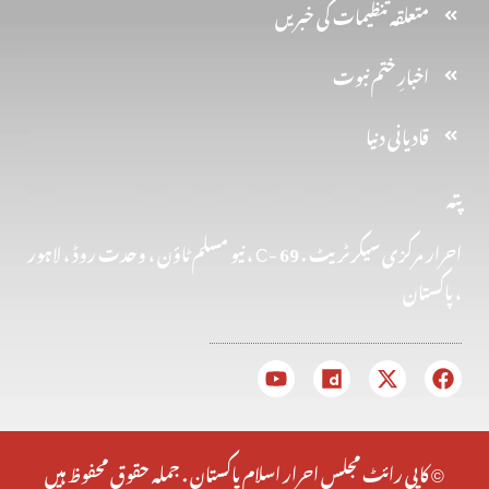
متعلقہ تنظیمات کی خبریں
اخبارِ ختم نبوت
قادیانی دنیا
پتہ
احرار مرکزی سیکرٹریٹ . 69 -C ، نیو مسلم ٹاؤن ، وحدت روڈ ، لاہور
، پاکستان
© کاپی رائٹ مجلس احرار اسلام پاکستان . جملہ حقوق محفوظ ہیں