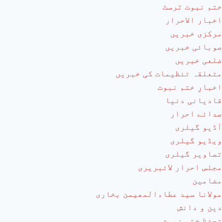
ختم نبوت ٹرسٹ
اخبار الاحرار
مرکزی خبریں
صوبائی خبریں
ضلعی خبریں
متعلقہ تنظیمات کی خبریں
اخبارِ ختم نبوت
قادیانی دنیا
صدائے احرار
آڈیو گیلری
ویڈیو گیلری
تصاویر گیلری
مجلس احرار لائبریری
مضامین
مولانا سید عطاءالمھیمن بخاری
دین و دانش
تحفظ ختم نبوت