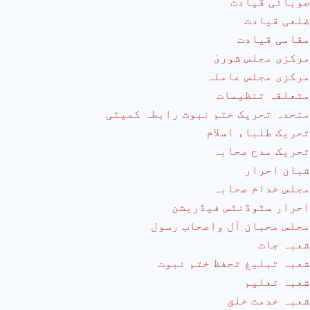
صوبائی قیادت
ضلعی قیادت
مقامی قیادت
مرکزی مجلس شوریٰ
مرکزی مجلس عاملہ
متعلقہ تنظیمات
متحدہ تحریک ختم نبوت رابطہ کمیٹی
تحریک طلباء اسلام
تحریک مدح صحابہ
شبان احرار
مجلس خدام صحابہ
احرار سٹوڈنٹس فیڈریشن
مجلس محبان آل واصحاب رسول
شعبہ جات
شعبہ تبلیغ تحفظ ختم نبوت
شعبہ تعلیم
شعبہ خدمت خلق