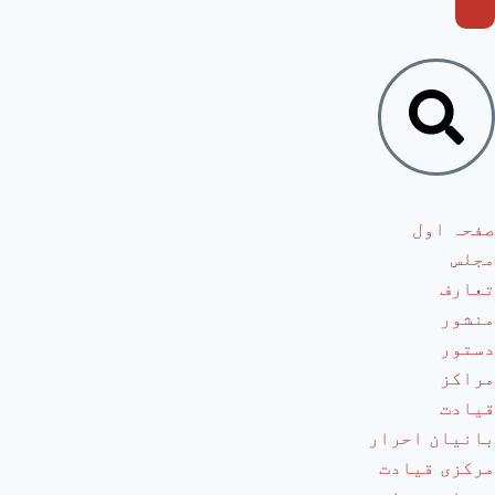
صفحہ اول
مجلس
تعارف
منشور
دستور
مراکز
قیادت
بانیان احرار
مرکزی قیادت