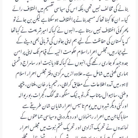
بنانے کی مخالف نہیں تھی،بلکہ اس کی سیاسی تقسیم میں اختلاف رائے
کیا۔ ان کا کہنا تھا کہ مسجد بنانے پراختلاف ہوسکتاہے لیکن بن جائے تو
پھر کوئی اختلاف نہیں رہتا ہے۔انہوں نے کہاکہ امیرشریعت نے کہاتھا
کہ پاکستان کی حفاظت کے لیے ہم اپنی جانوں کی قربانی بھی دینے کے
لیے تیار ہیں،مجلس احراراسلام حکومت الہٰیہ کے قیام تک اپنی پر امن
جدوجہد کو جاری رکھے گی،انہوں نے کہاکہ قادیانیت اور سامراج دشمنی
ہماری گھٹی میں شامل ہے۔علاوہ ازیں مرکزی دفتر مجلس احرار اسلام
لاہور میں آمدہ اطلاعات کے مطابق کراچی،رحیم یار خان،ملتان، چیچہ
وطنی،ساہیوال،چناب نگر،ٹوبہ ٹیک سنگھ، تلہ گنگ،گجرات،بوریوالہ
اورکئی دیگر شہروں میں یوم تاسیس احرارشایان شان طریقے سے
مناباگیاجن میں احرار رہنماؤں اور دیگر دینی وسیاسی جماعتوں کے
نمائندوں نے تحریک آزادی اور تحریک ختم نبوت میں مجلس احرار
اسلام کے جرأت مندانہ 90سالہ روشن کردار پرروشنی ڈالی۔مجلس