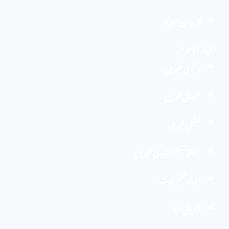
کاروان احرار
اخبار الاحرار
مرکزی خبریں
صوبائی خبریں
ضلعی خبریں
متعلقہ تنظیمات کی خبریں
اخبارِ ختم نبوت
قادیانی دنیا