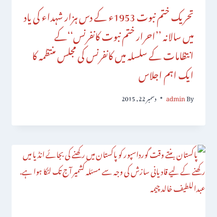
تحریک ختم نبوت 1953ء کے دس ہزار شہداء کی یاد
میں سالانہ ’’احرار ختم نبوت کانفرنس‘‘کے
انتظامات کے سلسلہ میں کانفرنس کی مجلس منتظمہ کا
ایک اہم اجلاس
By
admin
دسمبر 22, 2015