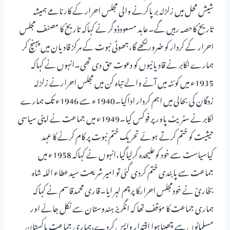
شیش محل میں زلزلہ برپاکرنے والی مجلس احرار کے کارنامے ہمیشہ
تاریخ کاحصہ رہیں گے۔عابد مسعودڈوگر نے کہاکہ تاریخ کا مصنف مجلس
احرار کے کردار کو ضرورلکھے گا،جھوٹی نبوت کے مرکز قادیان میں پہنچ کر
ہمارے اکابر نے قادیانیوں کو دعوت حق دی تھی۔انہوں نے کہاکہ
1935ء میں کوئٹہ میں آنے والے تباہ کن میں مجلس احرارنے زلزلہ
زدگان کی بحالی میں اہم کردار اداکیا۔1940ء سے 1946ء تک ہمارے
اکابر نے سٹریٹ پاور پر فوکس کیا۔1949ء میں جماعت نے اپنی سیاسی
حیثیت کو ختم کرتے ہوئے تحریک ختم نبوت پر کام کرنے کا عہد
کیاسیاست سے خود کوعلیحدہ کرلیاگیا،انہوں نے کہاکہ 1958ء میں
جماعت سے پابندی ختم کردی گئی تو امیر شریعت سیدعطاء اللہ شاہ
بخاریؒ نے خودمجلس احرارکا پرچم لہر ایا۔قاری محمدقاسم نے کہاکہ
ہماری جماعت کا مؤقف تھا کہ انگریز ہندوستان سے نکل جائے اور
مسلمانوں سے چھیناہوا اقتدار واپس کردے،ہماری جماعت پاکستان