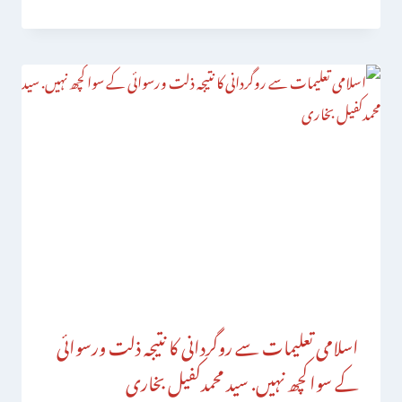
اسلامی تعلیمات سے روگردانی کا نتیجہ ذلت ورسوائی
کے سواکچھ نہیں. سید محمدکفیل بخاری