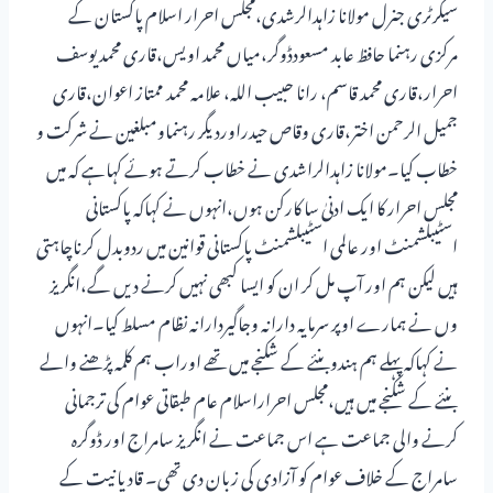
سیکرٹری جنرل مولانا زاہدالرشدی،مجلس احرار اسلام پاکستان کے
مرکزی رہنما حافظ عابد مسعودڈوگر،میاں محمد اویس،قاری محمد یوسف
احرار،قاری محمد قاسم، رانا حبیب اللہ، علامہ محمد ممتاز اعوان،قاری
جمیل الرحمن اختر،قاری وقاص حیدراوردیگر رہنماومبلغین نے شرکت و
خطاب کیا۔مولانا زاہدالراشدی نے خطاب کرتے ہوئے کہاہے کہ میں
مجلس احرار کا ایک ادنیٰ سا کارکن ہوں،انہوں نے کہاکہ پاکستانی
اسٹیبلشمنٹ اور عالمی اسٹیبلشمنٹ پاکستانی قوانین میں ردوبدل کرناچاہتی
ہیں لیکن ہم اور آپ مل کر ان کو ایسا کبھی نہیں کرنے دیں گے،انگریز
وں نے ہمارے اوپر سرمایہ دارانہ وجاگیردارانہ نظام مسلط کیا۔انہوں
نے کہاکہ پہلے ہم ہندوبنئے کے شکنجے میں تھے اوراب ہم کلمہ پڑھنے والے
بنئے کے شکنجے میں ہیں،مجلس احراراسلام عام طبقاتی عوام کی ترجمانی
کرنے والی جماعت ہے اس جماعت نے انگریز سامراج اور ڈوگرہ
سامراج کے خلاف عوام کو آزادی کی زبان دی تھی۔ قادیانیت کے