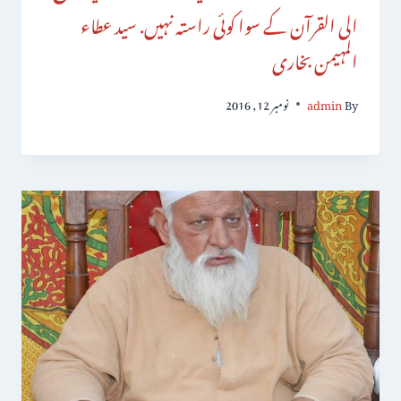
الی القرآن کے سوا کوئی راستہ نہیں. سید عطاء
المہیمن بخاری
By
admin
نومبر 12, 2016