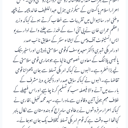
احراراسلام پاکستان کے سیکرٹری جنرل عبداللطیف خالد چیمہ نے چیچہ
وطنی اور ساہیوال میں تقریبات سے خطاب کرتے ہوئے کہاکہ وزیر
اعظم عمران خان نے پی آئی اے کے فندز سے چلنے والے ادارے یو
ایس انسٹیٹوٹ آف پیس کے ایشاء سنٹر کے مطابق نائب صدر
اورامریکی شہری ڈاکٹر معید یوسف کوقومی سلامتی ڈویژن اوراسٹیریجک
پالیسی پلاننگ کے معاون خصوصی بنالیاہے جوہماری قومی سلامتی کے
لیے بڑاخطرہ ہے۔انہوں نے کہاکہ امریکی تسلط سے جان چھڑانا قومی
تقاضاہے۔انہوں نے کہاکہ سابق صدر اور ڈکٹیٹر پر ویز مشرف کے
بارے میں آنے والا فیصلہ سب کو تسلیم کرنا چاہیے اوراس فیصلے کے
خلاف مہم جوئی آئین وقانون سے ماوراہے۔سید محمدکفیل بخاری نے
کہاکہ احرارسرفروشوں نے برطانوی سامراج کو ہندوستان سے نکال باہر
کیاتھا اب وقت ہے کہ قوم امریکی تسلط کیخلاف یک جان ہوجائے۔