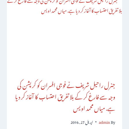
جنرل راحیل شریف نے فوجی افسران کو کرپشن کی
وجہ سے فارغ کر کے بلا تفریق احتساب کا آغاز کر دیا
ہے. میاں محمد اویس
By
admin
اپریل 27, 2016