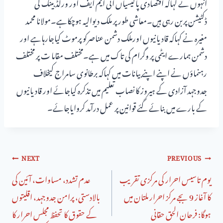
انہوں نے کہاکہ اقتصادی پالیسیاں آئی ایم ایف اور ورلڈ بینک کی
ڈکٹیشن پربن رہی ہیں۔معاشی طور پر ملک دیوالیہ ہوچکاہے۔مولانا محمد
مغیرہ نے کہاکہ قادیانیوں اورملک دشمن عناصرکو پرموٹ کیاجارہاہے اور
دشمن ہمارے ایٹمی پر وگرام کی تاک میں ہے۔مختلف مقاما ت پر مختلف
رہنماؤں نے اپنے اپنے بیانات میں کہاکہ برطانوی سامراج کیخلاف
جدوجہد آزادی کے ہیروز کا نصاب تعلیم میں تذکرہ کیاجائے اور قادیانیوں
کے بارے میں بنائے گئے قوانین پر عمل درآمد کروایاجائے۔
NEXT
PREVIOUS
یوم تاسیس احرار کی مرکزی تقریب
عدم تشدد، مساوات، آئین کی
کا آغاز 9 بجے مرکز احرار ملتان میں
بالادستی، پرامن جدوجہد، اقلیتوں
ہوگا: فرحان الحق حقانی
کے حقوق کا تحفظ مجلس احرار کا