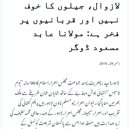
لازوال، جیلوں کا خوف
نہیں اور قربانیوں پر
فخر ہے: مولانا عابد
مسعود ڈوگر
دسمبر 29, 2019
لاہور(پ ر)حریت پسند جماعت مجلس احراراسلام کا 90سالہ ”یوم
تاسیس“انتہائی جوش وجذبے کے ساتھ شایان شان طریقے سے ملک
بھر میں منایاگیا۔ایوان احرار نیومسلم ٹاؤن لاہور میں پرچم کشائی کی
تقریب اور احرارسیمینار مجلس احرار لاہور کے صدر حاجی محمدلطیف کی
زیر صدارت میں منعقد ہوا جس سے پاکستان شریعت کونسل کے