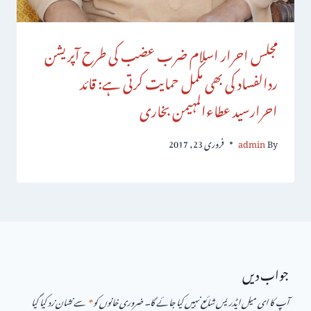
مجلس احرار اسلام ضرب عضب کی طرح آپریشن
ردالفساد کی بھی مکمل حمایت کرتی ہے: قائد
احرارسید عطاءالمہیمن بخاری
By
admin
فروری 23, 2017
جواب دیں
آپ کا ای میل ایڈریس شائع نہیں کیا جائے گا۔
ضروری خانوں کو
*
سے نشان زد کیا گیا