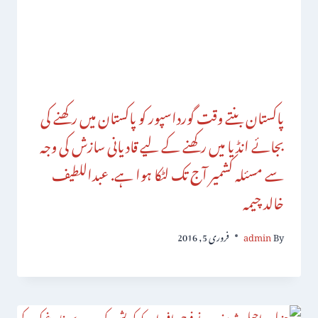
پاکستان بنتے وقت گورداسپور کو پاکستان میں رکھنے کی
بجائے انڈیا میں رکھنے کے لیے قادیانی سازش کی وجہ
سے مسئلہ کشمیر آج تک لٹکا ہوا ہے. عبداللطیف
خالد چیمہ
By
admin
فروری 5, 2016