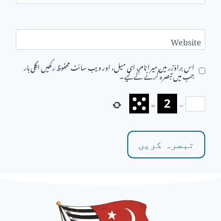
Website
اس براؤزر میں میرا نام، ای میل، اور ویب سائٹ محفوظ رکھیں اگلی بار
جب میں تبصرہ کرنے کےلیے۔
=
−