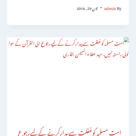
By
admin
جون 29, 2016
امت مسلمہ کوغفلت سےبیدارکرنے کےلیےرجوع