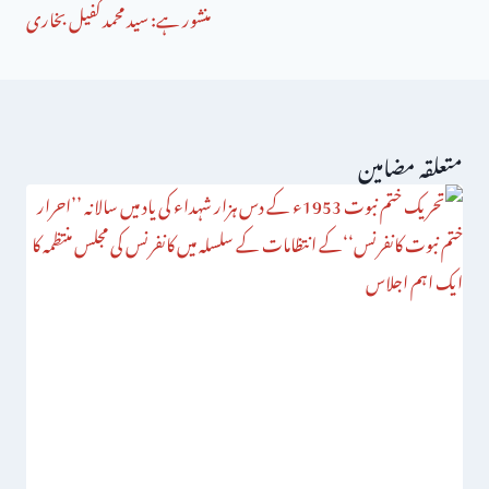
منشور ہے: سید محمد کفیل بخاری
متعلقہ مضامین