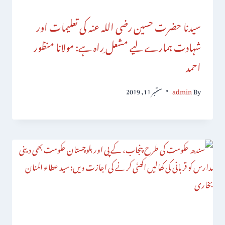
سیدنا حضرت حسین رضی اللہ عنہ کی تعلیمات اور
شہادت ہمارے لیے مشعل ِراہ ہے: مولانا منظور
احمد
By
admin
ستمبر 11, 2019