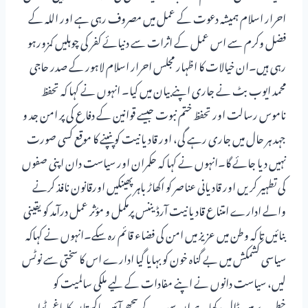
احرار اسلام ہمیشہ دعوت کے عمل میں مصروف رہی ہے اور اللہ کے
فضل وکرم سے اس عمل کے اثرات سے دنیائے کفر کی چوہلیں کمزورہو
رہی ہیں۔ان خیالات کا اظہار مجلس احرار اسلام لاہور کے صدر حاجی
محمد ایوب بٹ نے جاری اپنے بیان میں کیا۔ انہوں نے کہا کہ تحفظ
ناموس رسالت اور تحفظ ختم نبوت جیسے قوانین کے دفاع کی پر امن جد و
جہد ہر حال میں جاری رہے گی، اور قادیانیت کو پنپنے کا موقع کسی صورت
نہیں دیا جائے گا۔انہوں نے کہا کہ حکمران اور سیاست دان اپنی صفوں
کی تطہیر کریں اور قادیانی عناصر کو اکھاڑ باہر پھینکیں اورقانون نافذ کرنے
والے ادارے امتناع قادیانیت آرڈیننس پرمکمل و مؤثر عمل درآمد کو یقینی
بنائیں تا کہ وطن میں عزیز میں امن کی فضاء قائم رہ سکے۔انہوں نے کہاکہ
سیاسی کشمکش میں بے گناہ خون کو بہایا گیا ادارے اس کا سختی سے نوٹس
لیں، سیاست دانوں نے اپنے مفادات کے لیے ملکی سالمیت کو
خطرے میں ڈال رکھا ہے ان سب کے پیچھے آئین پاکستان کا باغی ٹولہ