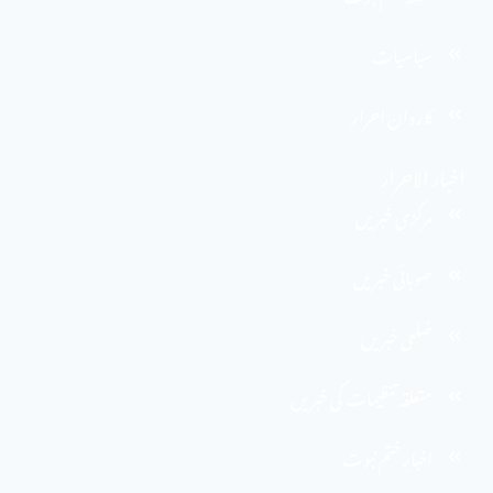
سیاسیات
کاروان احرار
اخبار الاحرار
مرکزی خبریں
صوبائی خبریں
ضلعی خبریں
متعلقہ تنظیمات کی خبریں
اخبارِ ختم نبوت