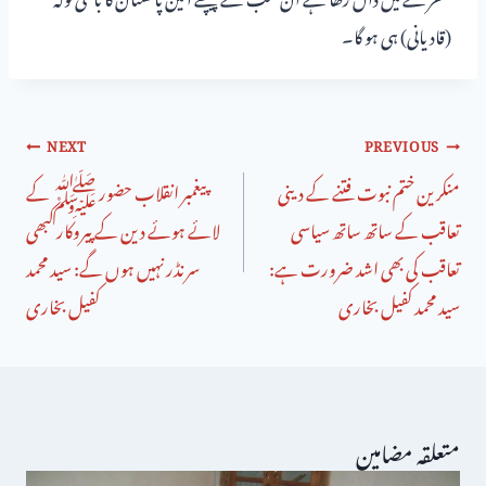
(قادیانی) ہی ہو گا۔
NEXT
PREVIOUS
منکرین ختم نبوت فتنے کے دینی
پیغمبر انقلاب حضور ﷺ کے
تعاقب کے ساتھ ساتھ سیاسی
لائے ہوئے دین کے پیروکار کبھی
تعاقب کی بھی اشد ضرورت ہے:
سرنڈر نہیں ہوں گے: سید محمد
سید محمد کفیل بخاری
کفیل بخاری
متعلقہ مضامین