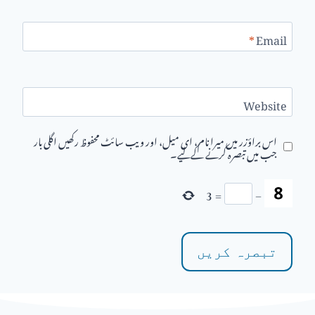
*
Email
Website
اس براؤزر میں میرا نام، ای میل، اور ویب سائٹ محفوظ رکھیں اگلی بار
جب میں تبصرہ کرنے کےلیے۔
3
=
−