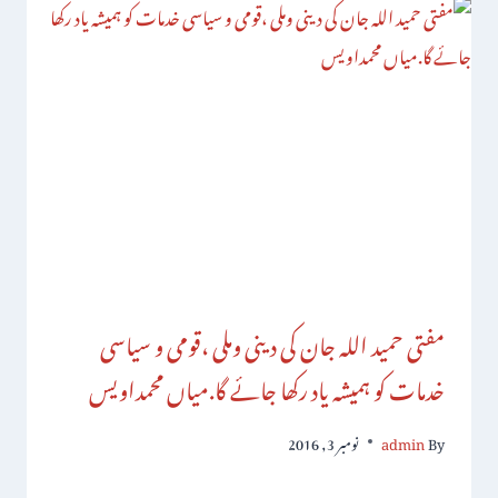
مفتی حمید اللہ جان کی دینی وملی ،قومی و سیاسی
خدمات کو ہمیشہ یاد رکھا جائے گا.میاں محمداویس
By
admin
نومبر 3, 2016