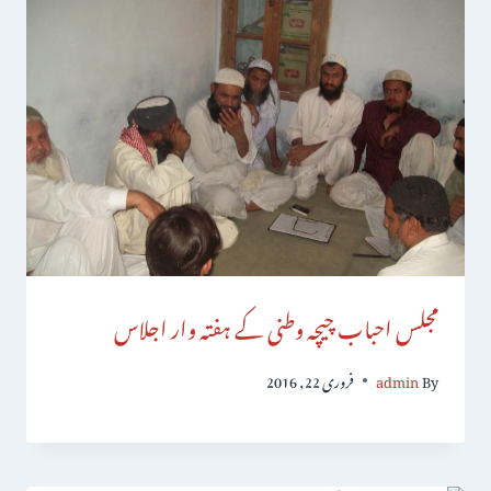
مجلس احباب چیچہ وطنی کے ہفتہ وار اجلاس
By
admin
فروری 22, 2016