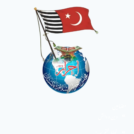
مضامین
دین و دانش
تحفظ ختم نبوت