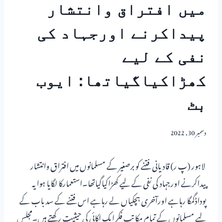
میں افتراق وانتشار
پیداکرنے اورجہاد کی
نفی کے لیے
کھڑاکیاگیاتھا: ایوب
بٹ
دسمبر 30, 2022
لاہور (پ ر) قادیانی فتنے کو برصغیر کے مسلمانوں میں افتراق وانتشار
پیداکرنے اورجہاد کی نفی کے لیے کھڑاکیاگیاتھا۔استعمارکا لگایا ہوا یہ
پوداڈگمگا رہاہے اورآخری ہچکیاں لے رہاہے اس فتنے کے سد باب کے
لیے مسلمانوں کے تمام مکاتب فکر ایک اکائی کی حیثیت رکھتے ہیں۔مجلس