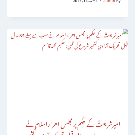
امیرشریعتؒ کے حکم پر مجلس احراراسلام نے
سب سے پہلے 85سال قبل تحریک آزادی کشمیر