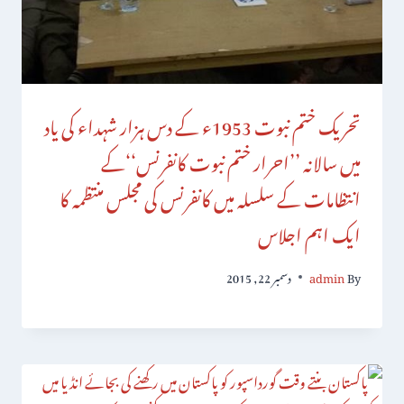
تحریک ختم نبوت 1953ء کے دس ہزار شہداء کی یاد
میں سالانہ ’’احرار ختم نبوت کانفرنس‘‘کے
انتظامات کے سلسلہ میں کانفرنس کی مجلس منتظمہ کا
ایک اہم اجلاس
By
admin
دسمبر 22, 2015