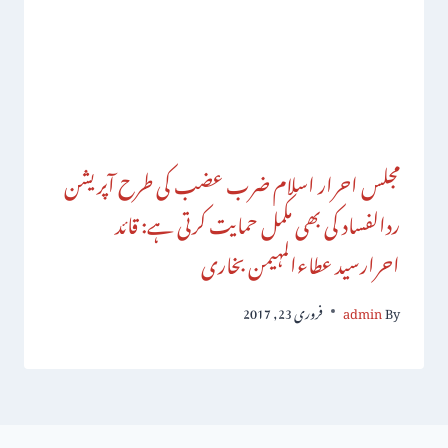
مجلس احرار اسلام ضرب عضب کی طرح آپریشن
ردالفساد کی بھی مکمل حمایت کرتی ہے: قائد
احرارسید عطاءالمہیمن بخاری
By
admin
فروری 23, 2017