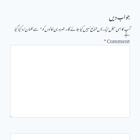
جواب دیں
آپ کا ای میل ایڈریس شائع نہیں کیا جائے گا۔
ضروری خانوں کو
*
سے نشان زد کیا گیا
ہے
*
Comment