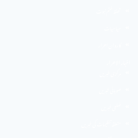
تحفظ ختم نبوت
سیاسیات
کاروان احرار
اخبار الاحرار
مرکزی خبریں
صوبائی خبریں
ضلعی خبریں
متعلقہ تنظیمات کی خبریں