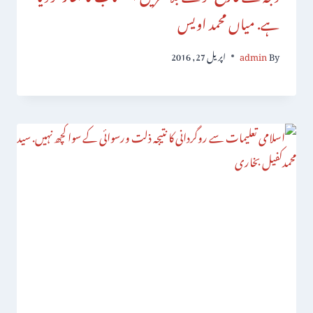
ہے. میاں محمد اویس
By
admin
اپریل 27, 2016