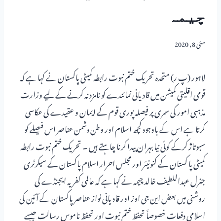
چیمہ
مئی 8, 2020
لاہور (پ ر) متحدہ تحریک ختم نبوت رابطہ کمیٹی پاکستان نے کہا ہے کہ
قومی اقلیتی کمیشن میں قادیانی نمائندے کو نامزد نہ کرنے کے لیے وزارت
مذہبی امور کی سمری پر فیصلہ پوری قوم کے ایمان و عقیدے کی عکاسی
کرتا ہے اس کے باوجود کچھ اسلام اور وطن دشمن عناصر اس فیصلے کو
سبوتاژ کرکے کوئی نیا بہران پیدا کرنا چاہتے ہیں ۔ تحریک ختم نبوت رابطہ
کمیٹی پا کستان کے کنونیئر اور مجلس احرار اسلام پاکستان کے سیکرٹری
جنرل عبداللطیف خالد چیمہ نے کہا ہے کہ عالمی کفریہ ایجنڈے کی
روشنی میں بعض این جی اوز اور قادیانی نواز عناصر پاکستان کے آئین کی
اسلامی دفعات خصوصاََ تحفظ ختم نبوت اور تحفظ ناموس رسالت جیسے