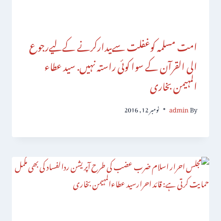
امت مسلمہ کوغفلت سےبیدارکرنے کےلیےرجوع
الی القرآن کے سوا کوئی راستہ نہیں. سید عطاء
المہیمن بخاری
By
admin
نومبر 12, 2016