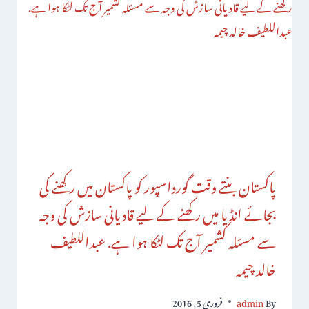
پاکستان بنتے وقت گورداسپور کو پاکستان میں رکھنے کی
بجائے انڈیا میں رکھنے کے لیے قادیانی سازش کی وجہ
سے مسئلہ کشمیر آج تک لٹکا ہوا ہے. عبداللطیف
خالد چیمہ
By
admin
فروری 5, 2016