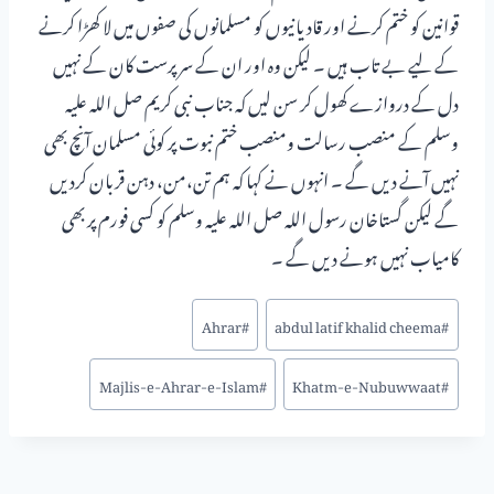
قوانین کو ختم کرنے اور قادیانیوں کو مسلمانوں کی صفوں میں لا کھڑا کرنے
کے لیے بے تاب ہیں ۔ لیکن وہ اور ان کے سر پرست کان کے نہیں
دل کے دروازے کھول کر سن لیں کہ جناب نبی کریم صل اللہ علیہ
وسلم کے منصب رسالت ومنصب ختم نبوت پر کوئی مسلمان آنچ بھی
نہیں آنے دیں گے ۔ انہوں نے کہا کہ ہم تن،من، دہن قربان کردیں
گے لیکن گستاخان رسول اللہ صل اللہ علیہ وسلم کو کسی فورم پر بھی
کامیاب نہیں ہونے دیں گے ۔
Ahrar
#
abdul latif khalid cheema
#
Majlis-e-Ahrar-e-Islam
#
Khatm-e-Nubuwwaat
#