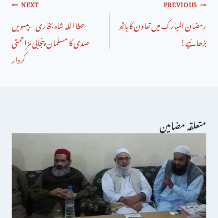
NEXT
PREVIOUS
رمضان المبارک میں تعاون کا ہاتھ
عطا اللہ شاہ بخاری – بیسویں
بڑھائیے!
صدی کا مسلمان پنجابی مزاحمتی
کردار
متعلقہ مضامین