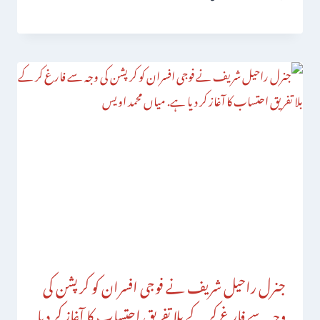
جنرل راحیل شریف نے فوجی افسران کو کرپشن کی
وجہ سے فارغ کر کے بلا تفریق احتساب کا آغاز کر دیا