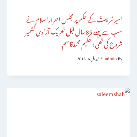
امیرشریعتؒ کے حکم پر مجلس احراراسلام نے
سب سے پہلے 85سال قبل تحریک آزادی کشمیر
شروع کی تھی : حکیم محمدقاسم
By
admin
اپریل 6, 2018