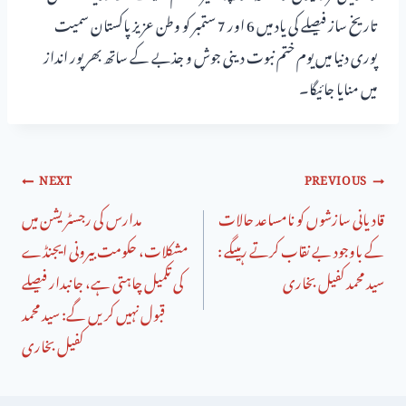
تاریخ ساز فیصلے کی یاد میں 6 اور 7 ستمبر کو وطن عزیز پاکستان سمیت
پوری دنیا میں یوم ختم نبوت دینی جوش و جذبے کے ساتھ بھرپور انداز
میں منایا جائیگا۔
NEXT
PREVIOUS
قادیانی سازشوں کو نامساعد حالات
مدارس کی رجسٹریشن میں
کے باوجود بے نقاب کرتے رہیںگے :
مشکلات، حکومت بیرونی ایجنڈے
سید محمد کفیل بخاری
کی تکمیل چاہتی ہے، جانبدار فیصلے
قبول نہیں کریں گے: سید محمد
کفیل بخاری