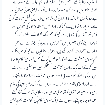
کامیاب کرنا چاہئیے، مجلس احرار اسلام آئی ایم ایف کے مسلط کردہ
بجٹ، تاجروں پر عائد کردہ ناجائز اور ظالمانہ ٹیکسز، بڑھتی ھوئی مہنگائی اور
بے روزگاری کیخلاف 13 جولائی کی شٹر ڈاؤن ہڑتال کی مکمل حمایت کرتی
ھے، احرار رہنماؤں نے کہا کہ ہمارا اصل مسئلہ دستور کی حکمرانی اور
قومی خود مختاری کی بحالی ھے، کیونکہ ھم ایک آزاد ملک کہلوانے کے
باوجود اپنے قومی فیصلوں میں آزاد نہیں اور بیرونی ایجنڈے نے بھی
ہمارے معمولات بگاڑ رکھے ہیں، احرار رہنماؤں نے کہا کہ جب تک
ھم سودی معیشت سے چھٹکارا حاصل کر کے مکمل اسلامی نظام کا نفاذ
نہیں کرتے تب تک ہماری معیشت مستحکم نہیں ھو سکتی، ضرورت
اس امر کی ھے کہ حکومت فی الفور سودی معیشت سے چھٹکارا اختیار
کرے اور اسلامی نظام نافذ کرے۔انہوں نے کہا کہ وطن عزیز کی تمام
دینی و سیاسی جماعتوں کو نظام کی تبدیلی اور اسلامی نظام کے نفاذ کیلئے
متحد ھو جانا چاہئیے، انہوں نے کہا کہ سودی نظام کی نحوست ہم پر ابھی