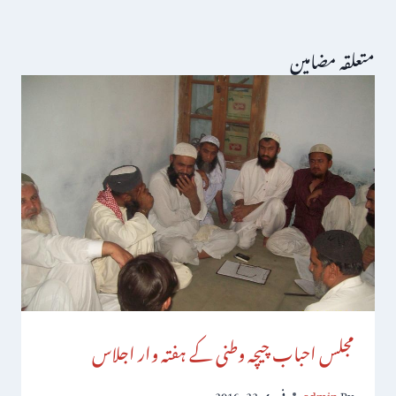
متعلقہ مضامین
مجلس احباب چیچہ وطنی کے ہفتہ وار اجلاس
By
admin
فروری 22, 2016