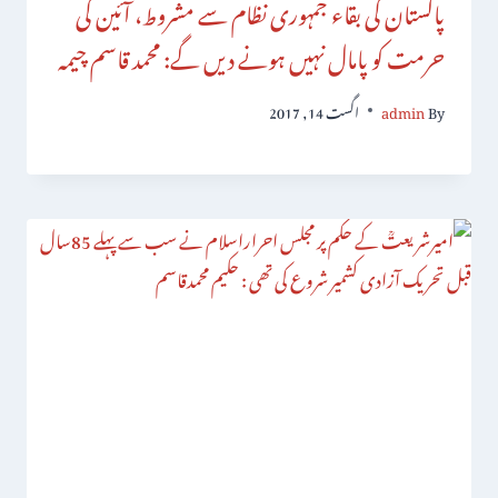
پاکستان کی بقاء جمہوری نظام سے مشروط، آئین کی
حرمت کو پامال نہیں ہونے دیں گے: محمد قاسم چیمہ
By
admin
اگست 14, 2017