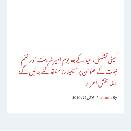
کمیٹی تشکیل، عید کے بعد یوم امیرشریعت اور ختم
نبوت کے عنوان پر سیمینارز منعقد کئے جائیں گے:
اللہ بخش احرار
By
admin
جولائی 27, 2020