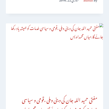
مفتی حمید اللہ جان کی دینی وملی ،قومی و سیاسی
خدمات کو ہمیشہ یاد رکھا جائے گا.میاں محمداویس