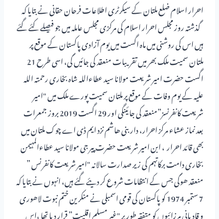
احرار اسلام ضلع ملتان کے سیکرٹری اطلاعات فرحان حقانی نے بتایا کہ
گذشتہ روز مجلس احرار اسلام کی مرکزی مجلس عاملہ میں جو فیصلے کئے گئے
ہیں اس کی روشنی میں ماہ اگست میں یوم آزادی پاکستان کے موقع پر
ملتان سمیت ملک بھر میں تقریبات منعقد کی جائیں گی، اسی طرح 21
اگست حضرت امیر شریعت مولانا سید عطاءاللہ شاہ بخاری رحمتہ اللہ
علیہ کے یوم وفات کے موقع پر ملتان سمیت پورے ملک میں "امیر
شریعت کانفرنسز”منعقد کی جائینگی اور 29 اگست 2019 بروز جمعرات
بعد نماز عشاء مرکز احرار، دار بنی ھاشم نزد ایم ڈی اے چوک ملتان میں
بھی قائد احرار ، ابن امیر شریعت حضرت پیر جی مولانا سید عطاءالمہیمن
بخاری دامت برکاتہم کی زیر صدارت سالانہ "امیر شریعت کانفرنس ”
منعقد ھوگی جس کے انتظامات شروع کر دیئے گئے ہیں، انہوں نے بتایا کہ
7 ستمبر 1974 کو پاکستان کی قومی اسمبلی نے منکرین ختم نبوت لاھوری
و قادیانی مرزائیوں کو متفقہ طور پر "غیر مسلم اقلیت” قرار دیا تھا ،اس