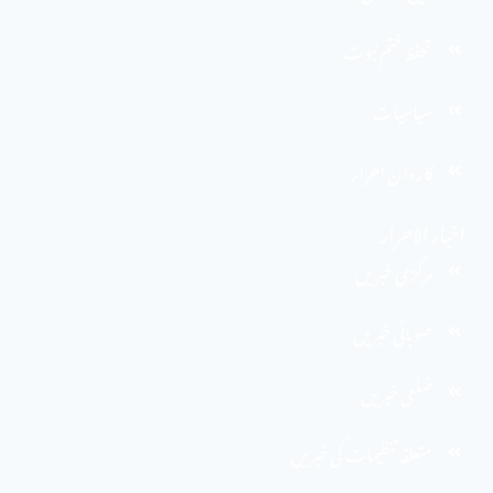
تحفظ ختم نبوت
سیاسیات
کاروان احرار
اخبار الاحرار
مرکزی خبریں
صوبائی خبریں
ضلعی خبریں
متعلقہ تنظیمات کی خبریں