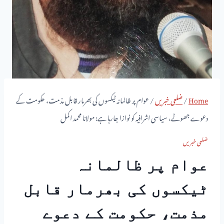
Home
/
ضلعی خبریں
/
عوام پر ظالمانہ ٹیکسوں کی بھرمار قابل مذمت، حکومت کے
دعوے جھوٹے، سیاسی اشرافیہ کو نوازا جارہا ہے: مولانا محمد اکمل
ضلعی خبریں
عوام پر ظالمانہ
ٹیکسوں کی بھرمار قابل
مذمت، حکومت کے دعوے