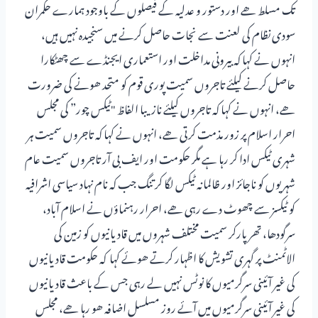
تک مسلط ھے اور دستور و عدلیہ کے فیصلوں کے باوجود ہمارے حکمران
سودی نظام کی لعنت سے نجات حاصل کرنے میں سنجیدہ نہیں ہیں،
انہوں نے کہا کہ بیرونی مداخلت اور استعماری ایجنڈے سے چھٹکارا
حاصل کرنے کیلئے تاجروں سمیت پوری قوم کو متحد ھونے کی ضرورت
ھے، انہوں نے کہا کہ تاجروں کیلئے نازیبا الفاظ "ٹیکس چور” کی مجلس
احرار اسلام پر زور مذمت کرتی ھے، انہوں نے کہا کہ تاجروں سمیت ہر
شہری ٹیکس ادا کر رہا ہے مگر حکومت اور ایف بی آر تاجروں سمیت عام
شہریوں کو ناجائز اور ظالمانہ ٹیکس لگا کر تنگ جب کہ نام نہاد سیاسی اشرافیہ
کو ٹیکسز سے چھوٹ دے رہی ھے، احرار رہنماؤں نے اسلام آباد،
سرگودھا، تھرپارکر سمیت مختلف شہروں میں قادیانیوں کو زمین کی
الاٹمنٹ پر گہری تشویش کا اظہار کرتے ھوئے کہا کہ حکومت قادیانیوں
کی غیر آئینی سرگرمیوں کا نوٹس نہیں لے رہی جس کے باعث قادیانیوں
کی غیر آئینی سرگرمیوں میں آئے روز مسلسل اضافہ ھو رہا ھے، مجلس