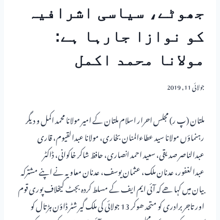
جھوٹے، سیاسی اشرافیہ
کو نوازا جارہا ہے:
مولانا محمد اکمل
جولائی 11, 2019
ملتان (پ ر) مجلس احرار اسلام ملتان کے امیر مولانا محمد اکمل و دیگر
رہنماؤں مولانا سید عطاءالمنان بخاری، مولانا عبدالقیوم، قاری
عبدالناصر صدیقی، سعید احمد انصاری، حافظ شاکر خاکوانی، ڈاکٹر
عبدالغفور، عدنان ملک، عثمان یوسف، عدنان معاویہ نے اپنے مشترکہ
بیان میں کہا ھے کہ آئی ایم ایف کے مسلط کردہ بجٹ کیخلاف پوری قوم
اور تاجر برادری کو متحد ھوکر 13 جولائی کی ملک گیر شٹر ڈاؤن ہڑتال کو