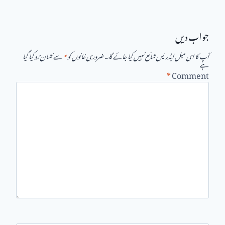
جواب دیں
آپ کا ای میل ایڈریس شائع نہیں کیا جائے گا۔
ضروری خانوں کو
*
سے نشان زد کیا گیا
ہے
*
Comment