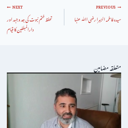
NEXT
PREVIOUS
سیدہ فاطمہ الزہرا رضی اﷲ عنہا
تحفظ ختم نبوت کی جد وجہد اور
دارالمبلغین کا قیام
متعلقہ مضامین