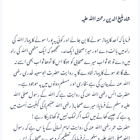
شاہ بلیغ الدین رحمتہ اﷲ علیہ
فرمایا کہ ُاحد کا پہاڑ سونے کا بن جائے اور کوئی یہ پورا سونے کا پہاڑ اﷲ کی
راہ میں بانٹ دے اور میرا صحابی ایک مُد، سمجھو کہ ایک مٹھی اﷲ کی راہ
میں دے تو جو ثواب میرے صحابی کو ہوگا اس کا آدھا ثواب بھی اسے نہ
ملے گا جو سونے کا پہاڑ لُٹادے گا یہ روایت حضرت ابوسعید خُدری رضی
اﷲ عنہ نے بیان کی ہے بخاری اور مسلم دونوں میں یہ موجود ہے۔
حضرت انس رضی اﷲ عنہ کی روایت ہے کہ اﷲ کے رسول صلی اﷲ
علیہ وسلم نے فرمایا: میرے صحابہ( رضی اﷲ عنہم) کی کیفیت اُمت میں
یہ ہے کہ جیسے کھانے میں نمک اگر نمک نہیں تو کھانا بیکا رہے!
حضرت عمر رضی اﷲ عنہ کی روایت امام نسائی کے پا س ہے کہ رسول
اﷲ صلی اﷲ علیہ وسلم نے فرمایا کہ تعظیم کرو میرے صحابہ کی اس