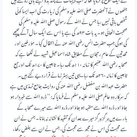
جنھوں نے آنحضرت صلی اﷲ علیہ وسلم کی زیارت کی اب ایسا کوئی
شخص باقی نہیں رہا جس نے اﷲ کے رسول صلی اﷲ علیہ وسلم کی
صحبت اٹھائی ہو۔ یہ بات ۹۳ھ کی ہے یا اس سے ایک سال آگے پیچھے
کی ہوگی جب حضرت انس رضی اﷲ عنہ نے انتقال کیا۔ مؤرخین اور
محدثین کے عام رحجان کے مطابق شاہ اسماعیل شہید نے لکھا ہے کہ
صحابہ رضی اﷲ عنہم کا زمانہ ۱۱۰ھ تک رہا۔ تابعین کا ۱۷۰ھ تک اور تبع
تابعین کا زمانہ ۲۶۰ھ تک رہا۔یہی تین بہتر زمانے قرار دیے گئے ہیں۔
حضرت عبداﷲ بن مفضل رضی اﷲ عنہ کی روایت جامع ترمذی میں ہے
کہ سرکارِ دو عالم صلی اﷲ علیہ وسلم نے فرمایا کہ: ’’ ڈرو اﷲ سے خبردار ہو
جاؤ اور ڈرو اﷲ سے متنبہ ہو جاؤ اور ڈرو اﷲ سے میرے صحابہ کے
بارے میں ہر گز ہر گز میرے بعدان کو تنقید کا نشانہ نہ بنانا۔ جس نے ان
سے محبت کی اس نے مجھ سے محبت کی، جس نے ان سے بغض رکھا،