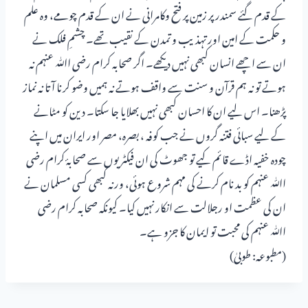
کے قدم گئے سمندر پر زمین پر فتح وکامرانی نے ان کے قدم چومے، وہ علم
و حکمت کے امین اور تہذیب و تمدن کے نقیب تھے۔ چشمِ فلک نے
ان سے اچھے انسان کبھی نہیں دیکھے۔ اگر صحابہ کرام رضی اﷲ عنہم نہ
ہوتے تو نہ ہم قرآن و سنت سے واقف ہوتے نہ ہمیں وضو کرنا آتا نہ نماز
پڑھنا۔ اس لیے ان کا احسان کبھی نہیں بھلایا جا سکتا۔ دین کو مٹانے
کے لیے سبائی فتنہ گروں نے جب کوفہ ، بصرہ، مصر اور ایران میں اپنے
چودہ خفیہ اڈے قائم کیے تو جھوٹ کی ان فیکٹریوں سے صحابۂ کرام رضی
اﷲ عنہم کو بد نام کرنے کی مہم شروع ہوئی، ورنہ کبھی کسی مسلمان نے
ان کی عظمت او رجلالت سے انکار نہیں کیا۔ کیونکہ صحابہ کرام رضی
اﷲ عنہم کی محبت تو ایمان کا جزو ہے۔
(مطبوعہ: طوبیٰ)