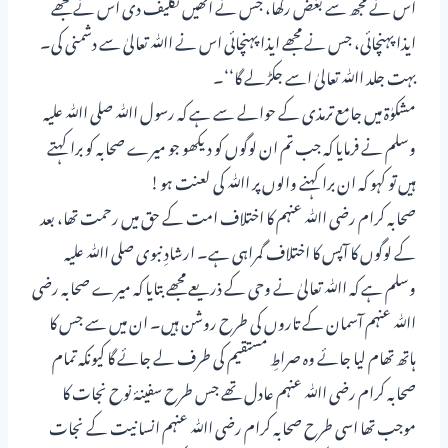
اس نے مجھ سے بغض رکھا، جس نے انھیں تکلیف دی اس نے مجھے
ایذا پہنچائی، جس نے مجھے ایذا پہنچائی اس نے اﷲ تعالیٰ سے دشمنی کی۔
بہت جلد اﷲ تعالیٰ اسے جکڑلے گا‘‘۔
مشکوٰۃ میں جامع ترمذی کے حوالے سے ہے کہ رسول اﷲ صلی اﷲ علیہ
وسلم نے فرمایا کہ جب تم ان لوگوں کو دیکھو جو میرے صحابہ کو برا کہتے
ہیں تو کہو کہ ان برا کہنے والوں پر اﷲ کی لعنت ہو!
صحابہ کرام رضی اﷲ عنہم کا اختلاف امت کے حق میں رحمت تھا، بعد
کے لوگوں کا آپس کا اختلاف گمراہی ہے۔ ارشادِ نبوی صلی اﷲ علیہ
وسلم ہے کہ اﷲ تعالیٰ نے وحی کے ذریعے مجھے بتایا کہ میرے صحابہ رضی
اﷲ عنہم آسمان کے تاروں کی طرح روشن ہیں۔ ان میں سے جس کا
ہاتھ تھام لیا جائے وہ صراطِ مستقیم کی طرف لے جائے گا کیونکہ تمام
صحابہ کرام رضی اﷲ عنہم عادل تھے جس طرح سفینۂ نوح نجات کا
موجب تھا اسی طرح صحابہ کرام رضی اﷲ عنہم انسانیت کے نجات