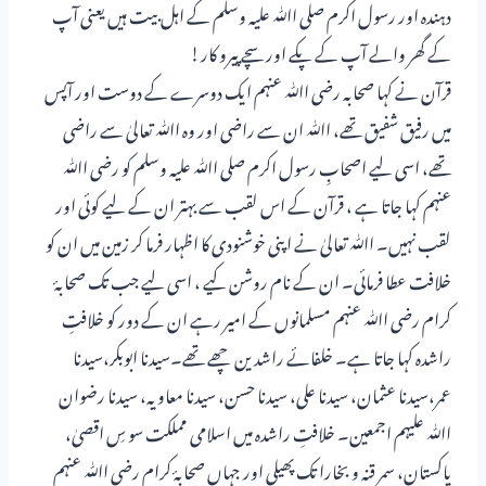
دہندہ اور رسول اکرم صلی اﷲ علیہ وسلم کے اہل بیت ہیں یعنی آپ
کے گھر والے آپ کے پکے اور سچے پیرو کار!
قرآن نے کہا صحابہ رضی اﷲ عنہم ایک دوسرے کے دوست اور آپس
میں رفیق شفیق تھے، اﷲ ان سے راضی اور وہ اﷲ تعالیٰ سے راضی
تھے، اسی لیے اصحابِ رسول اکرم صلی اﷲ علیہ وسلم کو رضی اﷲ
عنہم کہا جاتا ہے ، قرآن کے اس لقب سے بہتر ان کے لیے کوئی اور
لقب نہیں۔ اﷲ تعالیٰ نے اپنی خوشنودی کا اظہار فرما کر زمین میں ان کو
خلافت عطا فرمائی۔ ان کے نام روشن کیے ، اسی لیے جب تک صحابۂ
کرام رضی اﷲ عنہم مسلمانوں کے امیر رہے ان کے دور کو خلافتِ
راشدہ کہا جاتا ہے۔ خلفائے راشدین چھے تھے۔سیدنا ابوبکر،سیدنا
عمر،سیدنا عثمان، سیدنا علی، سیدنا حسن، سیدنا معاویہ، سیدنا رضوان
اﷲ علیہم اجمعین۔ خلافتِ راشدہ میں اسلامی مملکت سو سِ اقصیٰ،
پاکستان، سمر قنہ و بخارا تک پھیلی اور جہاں صحابۂ کرام رضی اﷲ عنہم