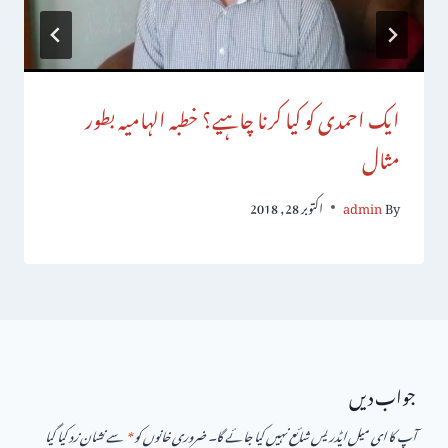
ایک احمدی کو کیا کرنا چاہیے؟ خطبہ الہامیہ بطور
مثال
By
admin
اکتوبر 28, 2018
جواب دیں
آپ کا ای میل ایڈریس شائع نہیں کیا جائے گا۔
ضروری خانوں کو
*
سے نشان زد کیا گیا