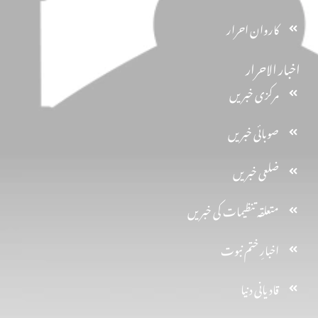
کاروان احرار
اخبار الاحرار
مرکزی خبریں
صوبائی خبریں
ضلعی خبریں
متعلقہ تنظیمات کی خبریں
اخبارِ ختم نبوت
قادیانی دنیا