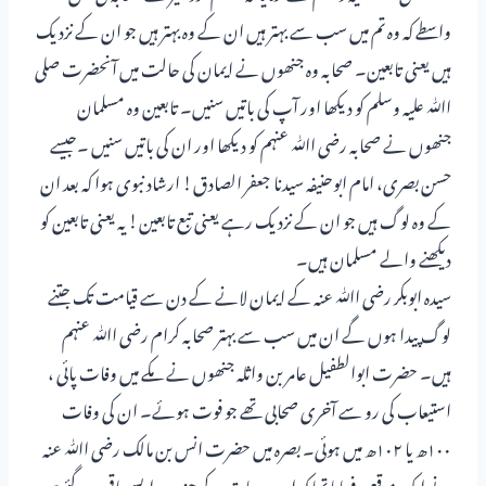
واسطے کہ وہ تم میں سب سے بہتر ہیں ان کے وہ بہتر ہیں جو ان کے نزدیک
ہیں یعنی تابعین۔ صحابہ وہ جنھوں نے ایمان کی حالت میں آنحضرت صلی
اﷲ علیہ وسلم کو دیکھا اور آپ کی باتیں سنیں۔ تابعین وہ مسلمان
جنھوں نے صحابہ رضی اﷲ عنہم کو دیکھا اور ان کی باتیں سنیں ۔جیسے
حسن بصری، امام ابوحنیفہ سیدنا جعفر الصادق! ارشاد نبوی ہوا کہ بعد ان
کے وہ لوگ ہیں جو ان کے نزدیک رہے یعنی تبع تابعین! یہ یعنی تابعین کو
دیکھنے والے مسلمان ہیں۔
سیدہ ابوبکر رضی اﷲ عنہ کے ایمان لانے کے دن سے قیامت تک جتنے
لوگ پیدا ہوں گے ان میں سب سے بہتر صحابہ کرام رضی اﷲ عنہم
ہیں۔ حضرت ابوالطفیل عامر بن واثلہ جنھوں نے مکے میں وفات پائی ،
استیعاب کی رو سے آخری صحابی تھے جو فوت ہوئے۔ ان کی وفات
۱۰۰ھ یا ۱۰۲ھ میں ہوئی۔ بصرہ میں حضرت انس بن مالک رضی اﷲ عنہ
نے ایک موقع پر فرمایا تھا کہ اب دیہات کے چند بدو ایسے باقی رہ گئے ہیں