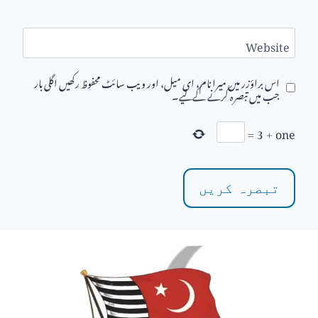
Website
اس براؤزر میں میرا نام، ای میل، اور ویب سائٹ محفوظ رکھیں اگلی بار
جب میں تبصرہ کرنے کےلیے۔
=
3
+
one