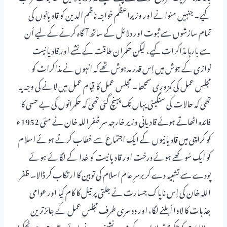
کیے۔ جنہیں منوانے اور وزیراعظم خواجہ ناظم الدین کو قادیانوں کی
تمام سازشوں سے ثبوت اور دلائل کے ساتھ آگاہ کرنے کے لیے اُن
سے بارہا مذاکرات کیے، لیکن حکمران طاقت کے نشے اور قادیانیت
نوازی کے جوش میں اِس قدر مدہوش تھے کہ انہوں نے مذاکرات کو
مجلس عمل کی کمزوری سمجھا۔ مجلس عمل کا قیام عمل میں لانے کی وجہ یہ
تھی کہ حالات کی سنگینی یہاں تک پہنچ گئی تھی کہ حکمرانوں کی بے حسی کا
فائدہ اٹھاتے ہوئے قادیانی وزیر خارجہ سر ظفر اللہ خان نے مئی 1952ء
کو کراچی میں قادیانیوں کے ایک اجتماع سے خطاب کرتے ہوئے اسلام
کو ایک سُوکھے ہوئے درخت اور قادیانیت کو خدا کے لگائے ہوئے
پودے سے تشبیہ دے کر برسرِ عام اسلام کی توہین کا ارتکاب کر ڈالا۔ ظفر
اللہ خان کی اِس ناپاک جسارت نے جلتی پر تیل کا کام کیا اور عوامی
جذبات کا لاوا اُبلنے لگا، اور دوسری طرف مجلس عمل کے جائزترین
مطالبات کوحکومتی ایوان کے مسند نشینوں نے پائے حقارت سے ٹھکرا