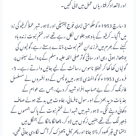
اور لاتعدادگرفتاریاں عمل میں لائی گئیں۔
3؍مارچ 1953ء کوحکومتی ایماپر فوج آپہنچی اور لاہور شہر عملاً کرفیو کی زد
میں آ گیا۔ کرفیو کے باوجود جلوس نکل رہے تھے اور ختم نبوت زندہ باد
کہنے کے جرم میں فرزندانِ ختم نبوت پر ڈنڈے برستے رہے،گولیوں کی
بوچھاڑ ہوتی رہی اور ساقیٔ کوثر صلی اللہ علیہ وسلم کے پروانے سینوں پر
گولیاں کھا کھا کرتحفظِ ناموسِ رسالت کے لیے جانیں وارتے رہے۔ 5؍
فروری 1953ء کو گوالمنڈی لاہور میں پولیس کے دو اَفسروں نے مسلسل
فائرنگ کر کے بےحساب افراد شہید کر دیے، جس سے عوام کے
جذبات مزید بھڑکے اور سول نافرمانی، بغاوت میں بدلتے ہوئے صاف
دکھائی دینے لگی۔ لاہور شہر میں شہدائے ختم نبوت کے پاک جسموں کے
ڈھیر لگ گئے تھے جنہیں ٹرکوں میں لاد کر، چھانگا مانگا کے جنگل میں
اجتماعی قبر کھود کر ڈالا جاتا اور پھر تیل چھڑک کر آگ لگا دی جاتی تھی،