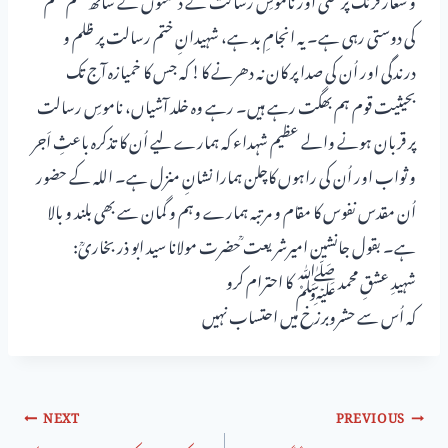
کی دوستی رہی ہے۔ یہ انجامِ بد ہے، شہیدانِ ختم رسالت پر ظلم و
درندگی اور اُن کی صدا پر کان نہ دھرنے کا! کہ جس کا خمیازہ آج تک
بحیثیت قوم ہم بھگت رہے ہیں۔ رہے وہ خلد آشیاں، ناموسِ رسالت
پر قربان ہونے والے عظیم شہداء کہ ہمارے لیے اُن کا تذکرہ باعثِ اَجر
و ثواب اور اُن کی راہوں کاچلن ہمارا نشانِ منزل ہے۔ اللہ کے حضور
اُن مقدس نفوس کا مقام و مرتبہ ہمارے وہم و گمان سے بھی بلند و بالا
ہے۔ بقول جانشین امیرشریعت ؒحضرت مولانا سید ابو ذر بخاریؒ:
شہیدِ عشقِ محمد ﷺ کا احترام کرو
کہ اُس سے حشروبرزخ میں احتساب نہیں
NEXT
PREVIOUS