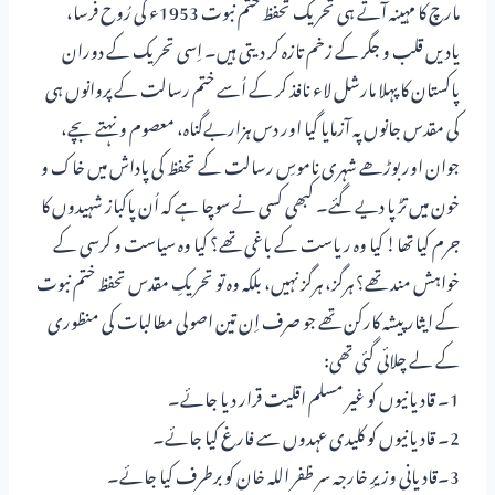
مارچ کا مہینہ آتے ہی تحریک تحفظ ختم نبوت 1953ء کی رُوح فرسا،
یادیں قلب و جگر کے زخم تازہ کر دیتی ہیں۔ اِسی تحریک کے دوران
پاکستان کا پہلا مارشل لاء نافذ کر کے اُسے ختم رسالت کے پروانوں ہی
کی مقدس جانوں پہ آزمایا گیا اور دس ہزاربےگناہ، معصوم و نہتے بچے،
جوان اور بوڑھے شہری ناموسِ رسالت کے تحفظ کی پاداش میں خاک و
خون میں تڑپا دیے گئے۔ کبھی کسی نے سوچا ہے کہ اُن پاکباز شہیدوں کا
جرم کیا تھا! کیا وہ ریاست کے باغی تھے؟ کیا وہ سیاست و کرسی کے
خواہش مند تھے؟ ہرگز، ہرگز نہیں، بلکہ وہ تو تحریکِ مقدس تحفظ ختم نبوت
کے ایثار پیشہ کارکن تھے جو صرف اِن تین اصولی مطالبات کی منظوری
کے لے چلائی گئی تھی:
1۔ قادیانیوں کو غیر مسلم اقلیت قرار دیا جائے۔
2۔ قادیانیوں کو کلیدی عہدوں سے فارغ کیا جائے۔
3۔قادیانی وزیرِ خارجہ سر ظفر اللہ خان کو برطرف کیا جائے۔