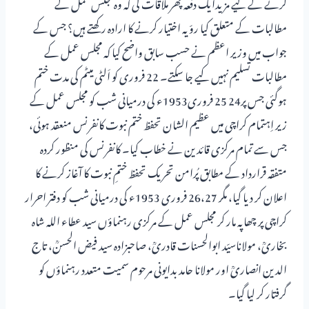
کرنے کے لیے مزیدایک دفعہ پھر ملاقات کی کہ وہ مجلس عمل کے
مطالبات کے متعلق کیا روّیہ اختیار کرنے کا ارادہ رکھتے ہیں؟ جس کے
جواب میں وزیر اعظم نے حسب سابق واضح کیا کہ مجلس عمل کے
مطالبات تسلیم نہیں کیے جا سکتے۔ 22 فروری کو اَلٹی میٹم کی مدت ختم
ہوگئی جس پر24 25 فروری1953ء کی درمیانی شب کو مجلس عمل کے
زیر اِہتمام کراچی میں عظیم الشان تحفظ ختم نبوت کانفرنس منعقد ہوئی،
جس سے تمام مرکزی قائدین نے خطاب کیا۔ کانفرنس کی منظور کردہ
متفقہ قرارداد کے مطابق پُرامن تحریک تحفظ ختمِ نبوت کا آغاز کرنے کا
اعلان کر دیا گیا، مگر 26،27 فروری 1953ء کی درمیانی شب کو دفتر احرار
کراچی پر چھاپہ مار کر مجلس عمل کے مرکزی رہنماؤں سید عطاء اللہ شاہ
بخاریؒ، مولاناسیّد ابوالحسنات قادریؒ، صاحبزادہ سید فیض الحسنؒ، تاج
الدین انصاریؒ اور مولانا حامد بدایونی مرحوم سمیت متعدد رہنماؤں کو
گرفتار کر لیا گیا۔