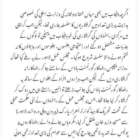
اگرچہ پنجاب میں بھی میاں ممتازدولتانہ کی وزارتِ اعلیٰ کی خصوصی
ہدایت پر بڑی تعداد میں گرفتاریوں کا سلسلہ جاری تھا، لیکن جب کراچی
میں مرکزی رہنماؤں کی گرفتاری کی خبر پنجاب میں پہنچی تو لوگوں کے
جذبات مشتعل ہو گئے اور اِحتجاجی جلسوں، جلوسوں اور ہڑتالوں کا نہ
ختم ہونے والا سلسلہ شروع ہوگیا۔ مجلس عمل لاہور نے یہ طے کیا تھا کہ
روزانہ پچیس رضاکار گورنمنٹ ہاؤس کے سامنے جا کر رضاکارانہ
گرفتاری دیں گے، لیکن جب ہزاروں افراد کے جلوس کے ساتھ یہ
رضاکار گورنمنٹ ہاؤس کی جانب بڑھتے تو انہیں راستے ہی میں روک کر
گرفتار کر لیا جاتا تھا، جس پر مجلس عمل کے رہنماؤں نے نئی حکمت عملی
کے تحت تحریک کا ہیڈ کوارٹر اَحرار پارک (بیرون دہلی دروازہ،لاہور)
سے مسجد وزیر خان منتقل کر لیا، مگر وہاں جانے والے رضا کاروں پر
پولیس نے شدید لاٹھی چارج کیا جس سے عوام کی بڑی تعداد زخمی ہوئی