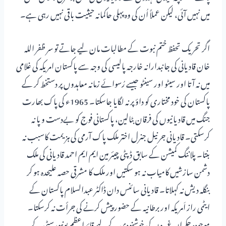
میں نہیں آئی، لیکن عملاً اُن کی وہ پہلی حاکمانہ حیثیت باقی نہیں رہی ہے۔
اگر تحریک تحفظ ختم نبوت کے مطالبات مان لیے جاتے تو سر ظفر اللہ
خان قادیانی کی جانبدارانہ خارجہ پالیسی کی وجہ سے پاکستان امریکہ کی غلامی
میں نہ آتا اور سیٹو اور سینٹو جیسے رُسوائے زمانہ معاہدوں پر دستخط کر کے
پاکستان کی خود مختاری کو داؤ پر نہ لگایا جاسکتا۔ 1965ء کی پاک بھارت
جنگ میں قادیانیوں کی فرقان بٹالین، پاکستانی فوج کو بےدست و پا نہ
کرسکتی۔ قادیانی جرنیل جنرل اختر ملک پاک آرمی کی ہزیمت کاسبب نہ
بنتا۔ پلاننگ کمیشن کے سابق ڈپٹی چیئر مین ایم ایم احمد قادیانی کی ملک
دشمن سازشیں کامیاب نہ ہو سکتیں اور ملک کا مشرقی حصہ علیحدہ ہو کر
بنگلہ دیش نہ کہلاتا۔ قادیانی سائنس دان ڈاکٹر عبدالسلام پاکستان کے
ایٹمی راز اَمریکہ اور برطانیہ کے حضور پیش کرنے کی جرأت نہ کرسکتا۔
موجودہ حکمران غیروں کی خوشنودی کے لیے قائداعظم یونیورسٹی کے