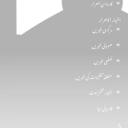
کاروان احرار
اخبار الاحرار
مرکزی خبریں
صوبائی خبریں
ضلعی خبریں
متعلقہ تنظیمات کی خبریں
اخبارِ ختم نبوت
قادیانی دنیا
پتہ