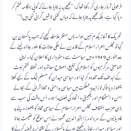
فرعونی آرڈر جاری کر رکھا تھا کہ: ’’مجھے یہ نہ بتایا جائے کہ کوئی ہنگامہ ختم کر
دیا گیا ہے، بلکہ مجھے یہ بتایا جائے کہ وہاں کتنی لاشیں گرائی گئی ہیں؟‘‘
تحریک کا آغاز یکدم نہیں ہوا۔ پس منظر ملاحظہ کیجیے کہ جب پاکستان بن
گیا تو مجلس احرار اسلام کے قائدین نے ملکی حالات کا بغور جائزہ لینے کے
بعدجنوری 9 194ء میں سیاست سے دستبرداری کا اعلان کیا۔ اپنی
جماعتی سرگرمیوں کو اِسلام کی تبلیغ، اصلاح معاشرہ اور تحفظ ختم نبوت
کے اہداف تک محدود کر لیا اور سیاسی میدان کو مسلم لیگ کے لیے کھلا
چھوڑ دیا تاکہ نوزائیدہ مملکت میں سیاسی بدامنی و محاذ آرائی کے بجائے
امن و استحکام اور یکجہتی و اتحاد کی فضا پیدا ہو۔ اُس وقت کی سب سے
بڑی حزب اختلاف مجلس احرار اسلام کے سیاسی محاذ کو چھوڑ دینے پر
قادیانیوں کے سربراہ مرزا بشیر الدین محمود نے اِس موقع کو غنیمت جانا
اور سیاسی میدان خالی دیکھتے ہوئے پاکستان کے اقتدار پر قبضہ کرنے کا