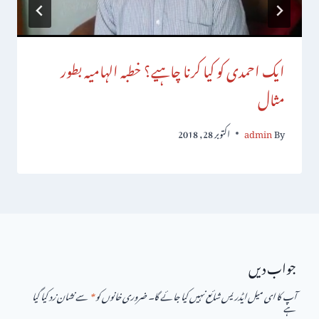
ایک احمدی کو کیا کرنا چاہیے؟ خطبہ الہامیہ بطور
مثال
By
admin
اکتوبر 28, 2018
جواب دیں
آپ کا ای میل ایڈریس شائع نہیں کیا جائے گا۔
ضروری خانوں کو
*
سے نشان زد کیا گیا
ہے