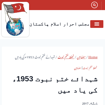
مجلس احرار اسلام پاکستان
Home
/
مضامین
/
تحفظ ختم نبوت
/
شہدائے ختم نبوت 1953ء کی یاد میں
تحفظ ختم نبوت
|
مضامین
شہدائے ختم نبوت 1953ء
کی یاد میں
مارچ 4, 2017