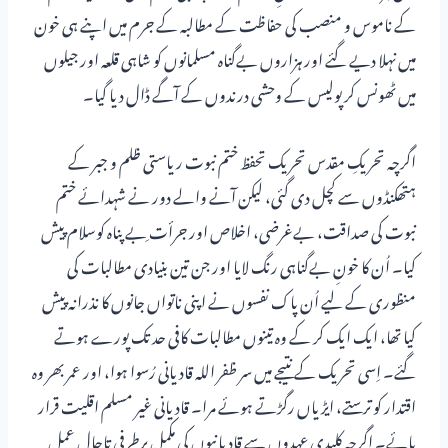
کے ناموس و منصب کی حفاظت کے مطالبہ کے جرم میں اپنے ہی خون
میں نہلا دیے گئے اور ہزاروں بےگناہ مسلمانوں کو شاہی قلعہ اور جیلوں
میں ٹھونس کر پولیس کے وحشی درندوں کے آگے ڈال دیا گیا۔
اگرچہ تحریکِ مقدس تحریک تحفظ ختم نبوت ریاستی ظلم و جبر کے
ہتھکنڈوں سے کچل دی گئی، لیکن آنے والے دور نے شہدائے ختم
نبوت کی صداقت، بےغرضی، اخلاص اور جرأت ِبے پناہ کوسلام پیش
کیا۔ اُن کا خونِ بےگناہی رنگ لایا اور جن تین بنیادی مطالبات کی
منظوری کے لیے اُن پاک نفسوں نے اپنی ناتواں جانوں کا نذرانہ پیش
کیا تھا، ایک ایک کر کے وہ تینوں مطالبات کافی حد تک پورے ہوتے
گئے۔ اِسی تحریک کے نتیجے میں سر ظفر اللہ قادیانی رُسوا ہوا، اور عمر بھر وہ
اقتدار کو ترستے، ایڑیاں رگڑتے ہوئے مرا۔ قادیانی غیر مسلم اقلیت قرار
پائے۔ اگرچہ کلیدی عہدوں سے قادیانیوں کی مکمل برطرفی تاحال عمل