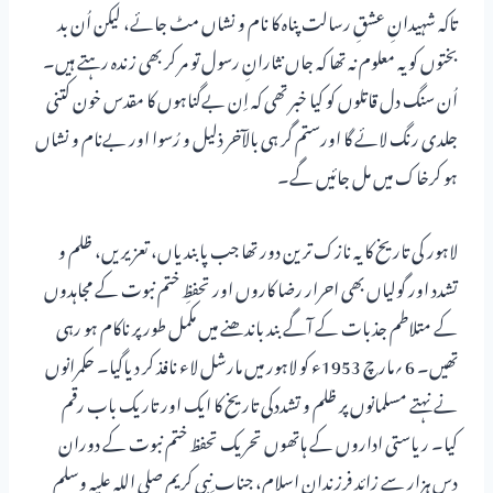
تاکہ شہیدانِ عشقِ رسالت پناہ کا نام و نشاں مٹ جائے، لیکن اُن بد
بختوں کو یہ معلوم نہ تھا کہ جاں نثارانِ رسول تو مر کر بھی زندہ رہتے ہیں۔
اُن سنگ دل قاتلوں کو کیا خبر تھی کہ اِن بےگناہوں کا مقدس خون کتنی
جلدی رنگ لائے گا اورستم گر ہی بالآخر ذلیل و رُسوا اور بےنام و نشاں
ہو کرخاک میں مل جائیں گے۔
لاہور کی تاریخ کا یہ نازک ترین دور تھا جب پابندیاں، تعزیریں، ظلم و
تشدد اور گولیاں بھی احرار رضا کاروں اور تحفظِ ختم نبوت کے مجاہدوں
کے متلاطم جذبات کے آگے بند باندھنے میں مکمل طور پر ناکام ہو رہی
تھیں۔ 6 ؍مارچ 1953ء کو لاہور میں مارشل لاء نافذ کر دیاگیا۔ حکمرانوں
نے نہتے مسلمانوں پر ظلم و تشددکی تاریخ کا ایک اور تاریک باب رقم
کیا۔ ریاستی اداروں کے ہاتھوں تحریک تحفظ ختم نبوت کے دوران
دس ہزار سے زائد فرزندانِ اسلام، جناب ِنبی کریم صلی اللہ علیہ وسلم