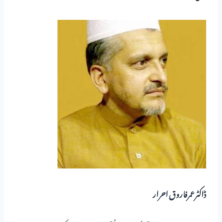
ڈاکٹرعمرفاروق احرار