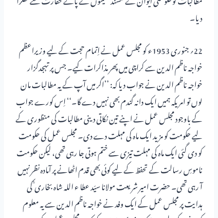
دیا۔
22؍ جنوری 1953ء کو مجلس عمل نے اِتمام حجت کے لیے وزیراعظم
خواجہ ناظم الدین سے کراچی میں پھر مذاکرات کیے۔ جس پر تہجدگزار
خواجہ ناظم الدین نے جواب دیا کہ: ’’اگر میں آپ کے یہ مطالبات مان
لوں تو امریکہ ہمیں ایک دانہ گندم بھی نہیں دے گا۔‘‘ اِس کورے جواب
کے باوجود مجلس عمل نے اپنے تین نکاتی دینی مطالبات کی منظوری کے
لیے حکومت کو مزید ایک ماہ کی مہلت دے دی۔ مجلس عمل کی حکومت
کو دی گئی ایک ماہ کی مہلت تیزی سے ختم ہوتی جا رہی تھی، لیکن حکومت
ناموسِ رسالت کے تحفظ کے لیے کوئی بھی قدم اٹھانے پر آمادہ نظر نہیں
آ رہی تھی۔ حضرت امیر شریعت مولانا سیّد عطا ء اللہ شاہ بخاری ؒ کی
ہدایت پر مجلس عمل کے ایک وفد نے خواجہ ناظم الدین سے یہ معلوم