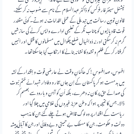
نیشنل سینٹر فار فزکس کو ڈاکٹر عبدالسلام کے نام سے منسوب نہ کر سکتے،
قانونِ توہین رسالت میں تبدیلی کے عملی اقدامات نہ ہوتے۔ کوئی مقتدر
قوت قادیانیوں کو چناب نگر کے تعلیمی ادارے واپس کرنے کی سازشیں
گرم نہ کرسکتی اور نہ دُوالمیال ضلع چکوال میں مسلمانوں کا قتل اور انہیں
گرفتار کر کے ظلم و تشدد کا نشانہ بنانے کا ارتکاب کیا جاسکتاتھا۔
افسوس، صدافسوس! کہ حاکمانِ وقت نے عارضی قوت و اِقتدارکے نشہ
میں بدمست ہو کر پاکستان کے اِن جاں نثار و وفادار شہدائے ختم نبوت
کی صدائے حق پر کان نہ دھرے، بلکہ اُن کو آہن و بارود سے بھسم کر
ڈالا، جس کا نتیجہ یہ ہوا کہ وطن عزیز غیروں کی غلامی میں چلا گیا اور
ریاست کے اقتدار پر وہ لوگ قابض ہوتے چلے گئے جن کا مذہب
دولت و حکومت، جن کا مسلک بےحمیتی و بےوفائی اور جن کا آبائی پیشہ
و شعار فرنگ پرستی اور ناموسِ رسالت کے دشمنوں کے ساتھ جنم جنم