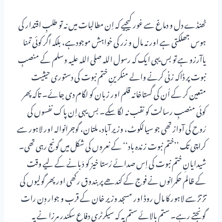
ٹھنڈے دل و دماغ سے غور کیجیے کہ اِن مطالبات میں نہ تو طلبِ اقتدار کی
ہوس جھلکتی ہے اور نہ مال و زر کی خواہش موجودہے، بلکہ اگر کوئی تمنا
یاآرزو ہے تو بس یہی ایک کہ رسول اللہ صلی اللہ علیہ وسلم کے منصبِ
نبوت پر ڈاکہ زنی کرنے والے منکرینِ ختم نبوت کی دستوری حیثیت
متعین کر کے اُن کی گستاخانہ قلم اور زبان کو لگام دی جائے۔ تاکہ پھر
کوئی منصبِ رسالت کو نقب نہ لگا سکے۔ بس یہی اِن پاک نفسوں کی
رُوح کی آواز تھی جو سیالکوٹ، وزیر آباد، ملتان، گوجرانوالہ اور لاہور سے
کراچی تک ’’ختم نبوت زندہ باد‘‘ کے نعروں کی شکل میں گونج رہی تھی۔
شیدایانِ ختم نبوت کی اِس صدائے رُستا خیز کو دَبانے کے لیے وقت
کے ظالم حکمرانوں نے فوج کے کندھے پر بندوق رکھی اور پھر گولیوں کی
تڑتڑ سے لاہور کا مال روڈ اور مسجد وزیر خان کے قرب و جوار دِن رات
گونجتے رہے۔ ستم بالائے ستم یہ کہ سیکرٹری دفاع سکندر مرزا نے یہ