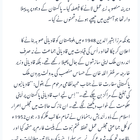
دیرینہ منصوبہ زیرِعمل لانے کا فیصلہ کیا۔ پاکستان کے وجود پر یہ پہلا
وارتھا جو آستین میں چھپے ہوئے دشمنوں نے کیا۔
چونکہ مرزا بشیر الدین 1948ء میں بلوچستان کو قادیانی صوبہ بنانے کا
اعلان کر چکا تھااور اُس کی قیادت میں قادیانی جماعت نے نہ صرف
اندرون ملک اپنی سازشوں کے جال پھیلا رکھے تھے، بلکہ قادیانی وزیر
خارجہ سر ظفر اللہ خان کے حساس منصب کی بدولت بیرون ملک
پاکستانی سفارت خانے جناب حمیدنظامی مرحوم کے بقول: ’’قادیانیوں
کی تبلیغ کے مراکز بن چکے تھے۔‘‘ اِس لیے اب قادیانی پاکستان پر اَپنی
حکومت کے خواب دیکھنے لگے تھے۔ ان نازک حالات میں مجلس احرار
اسلام کے دُور اَندیش رہنماؤں نے تمام مکاتب فکرکو 3؍ جون1952ء
کو کُل جماعتی مجلس عمل تحفظ ختم نبوت کے پلیٹ فارم پر متحد کیا اور
باقاعدہ تحریک شروع کرنے سے پہلے اپنے مذکورہ بالا تین مطالبات مرتب