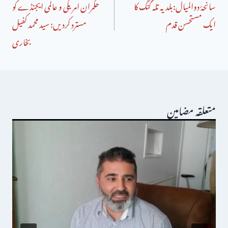
سانحۂ دوالمیال:بلدیہ تلہ گنگ کا
حکمران امریکی و عالمی ایجنڈے کو
ایک مستحسن قدم
مسترد کردیں: سید محمد کفیل
بخاری
متعلقہ مضامین