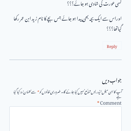
کسی عورت کی شادی ہو جائے؟؟؟
اوراس سے ایک بچہ بھی پیدا ہو جائے جس بچے کا نام زید ابن عمر رکھا
گیاتھا؟؟؟
Reply
جواب دیں
آپ کا ای میل ایڈریس شائع نہیں کیا جائے گا۔
ضروری خانوں کو
*
سے نشان زد کیا گیا
ہے
*
Comment