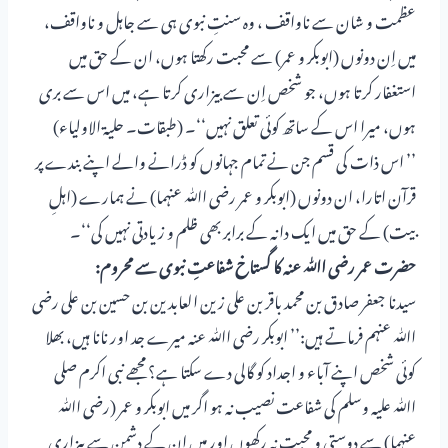
عظمت و شان سے ناواقف ، وہ سنتِ نبوی ہی سے جاہل و ناواقف،
میں اِن دونوں (ابوبکر و عمر) سے محبت رکھتا ہوں، ان کے حق میں
استغفار کرتا ہوں، جو شخص اِن سے بیزاری کرتا ہے، میں اس سے بری
ہوں، میرا اس کے ساتھ کوئی تعلق نہیں‘‘۔ (طبقات۔ حلیۃ الاولیاء)
’’ اس ذات کی قسم جن نے تمام جہانوں کو ڈرانے والے اپنے بندے پر
قرآن اتارا، ان دونوں (ابوبکر و عمر رضی اﷲ عنہما) نے ہمارے (اہلِ
بیت) کے حق میں ایک دانہ کے برابر بھی ظلم و زیادتی نہیں کی‘‘۔
حضرت عمر رضی اﷲ عنہ کا گستاخ شفاعتِ نبوی سے محروم:
سیدنا جعفر صادق بن محمد باقر بن علی زین العابدین بن حسین بن علی رضی
اﷲ عنہم فرماتے ہیں:’’ ابوبکر رضی اﷲ عنہ میرے جد اور نانا ہیں، بھلا
کوئی شخص اپنے آباء و اجداد کو گالی دے سکتا ہے؟ مجھے نبی اکرم صلی
اﷲ علیہ وسلم کی شفاعت نصیب نہ ہو اگر میں ابوبکر و عمر (رضی اﷲ
عنہما) سے دوستی و محبت نہ رکھوں اور میں ان کے دشمن سے بیزاری