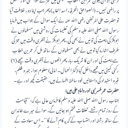
پر راضی نہیں۔ (الصواعق المحرقہ، اسد الغابہ) پھر جب اپنا دورِ خلافت آیا
تو حضرت علی المرتضیٰ رضی اﷲ عنہ نے ایک سوال کے جواب میں فرمایا
رسول اﷲ صلی اﷲ علیہ وسلم کی تعلیمات کی روشنی میں مسلمانوں نے
ابوبکرؓ کی بیعت کی تو میں نے بھی کی، پھر ابوبکرؓ نے آخری وقت میں عمرؓ کی
طرف اشارہ کیا تو میں نے بھی مسلمانوں کے ساتھ مل کر عمر بن خطاب
سے بیعت کی اور ان کا شریک رہا، پھر انھوں نے آخری وقت چھے (۶)
رکنی کمیٹی میں مجھے داخل کیا (کنز العمال۔ امالی) معلوم ہوا، جبر و ظلم،
قہرو استبداد کی داستانیں خود ساختہ افسانے ہیں، حقیقت کچھ اور ہے۔
حضرت عمر خسر نبی اور دامادِ علی ہیں:
جناب رسول اﷲ صلی اﷲ علیہ وسلم کا فرمان عالی ہے کہ: ’’قیامت
کے روز تمام رشتے، تعلقات ختم ہو جائیں گے، سوائے میرے خاندان
کے ساتھ رشتہ اور انتساب کے کہ یہ کام آئے گا‘‘۔ اس سعادت کے