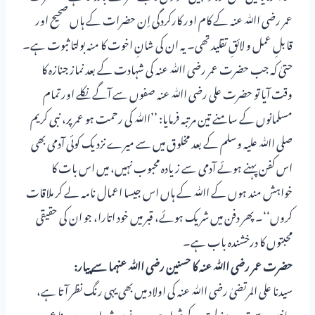
عمر رضی اﷲ عنہ کے کام اور کارکردگی اِن حضرات کے ہاں صحیح اور
قابلِ عمل و لائقِ تقلید تھی۔ یہ ان کی شانِ اخوت کا منہ بولتا ثبوت ہے۔
حتیٰ کہ جب حضرت عمر رضی اﷲ عنہ کی شہادت کے بعد نماز جنازہ کا
وقت آیا تو حضرت علی رضی اﷲ عنہ صفوں سے آگے نکلے اور تمام
مسلمانوں کے سامنے تین مرتبہ فرمایا: ’’اﷲ کی رحمت ہو عمر پر، نبی کریم
صلی اﷲ علیہ وسلم کے بعد مخلوق میں سے میرے نزدیک کوئی آدمی بھی
اس کفن پہنے ہوئے آدمی سے زیادہ محبوب نہیں، میں اس بات کا
خواہش مند ہوں کے اﷲ کے ہاں اس جیسا اعمال نامہ لے کر ملاقات
کروں‘‘۔ پھر دفن میں شریک ہوئے، قبر میں خود اتارا، جو ان کی حقیقی
محبتوں کا درخشندہ باب ہے۔
حضرت عمر رضی اﷲ عنہ کا حسنین رضی اﷲ عنہما سے پیار:
سیدنا علی المرتضیٰ رضی اﷲ عنہ کی اولاد میں بھی یہی رنگ نظر آتا ہے،
جانبین سے قدر و منزلت کے شواہد ہیں۔ دونوں شہزادے سیدنا عمر