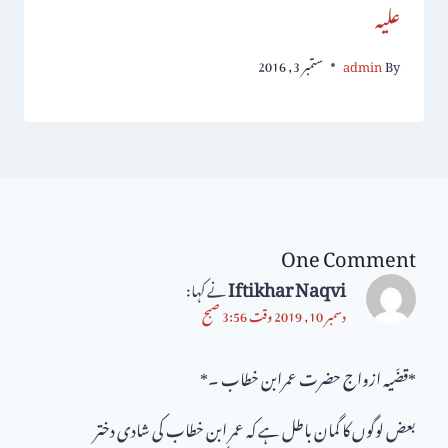
علیہ
By
admin
ستمبر 3, 2016
One Comment
Iftikhar Naqvi
نے کہا:
دسمبر 10, 2019 وقت 3:56 صبح
*قضّیہ ازواج حضرت عمرابن خطاب ۔*
بعض لوگوں کا گمان باطل ہے کہ عمر ابن خطاب کی شادی دختر