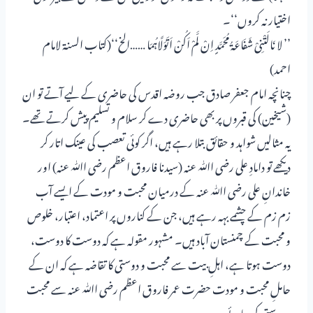
اختیار نہ کروں‘‘۔
’’ لا نَالَتْنِیْ شَفَاعَۃُ مُحَمَّدٍ اِنْ لَّمْ اَکُنْ اَتَوَلَّاہُمَا ……الخ‘‘(کتاب السنۃ لامام
احمد)
چنانچہ امام جعفر صادق جب روضہ اقدس کی حاضری کے لیے آتے تو ان
(شیخین) کی قبروں پر بھی حاضری دے کر سلام و تسلیم پیش کرتے تھے۔
یہ مثالیں شواہد و حقائق بتلا رہے ہیں، اگر کوئی تعصب کی عینک اتار کر
دیکھے تو دامادِ علی رضی اﷲ عنہ (سیدنا فاروق اعظم رضی اﷲ عنہ) اور
خاندانِ علی رضی اﷲ عنہ کے درمیان محبت و مودت کے ایسے آب
زم زم کے چشمے بہہ رہے ہیں، جن کے کناروں پر اعتماد، اعتبار، خلوص
و محبت کے چمنستان آباد ہیں۔ مشہور مقولہ ہے کہ دوست کا دوست،
دوست ہوتا ہے، اہلِ بیت سے محبت و دوستی کا تقاضہ ہے کہ ان کے
حاملِ محبت و مودت حضرت عمر فاروق اعظم رضی اﷲ عنہ سے محبت
و دوستی کی جائے۔