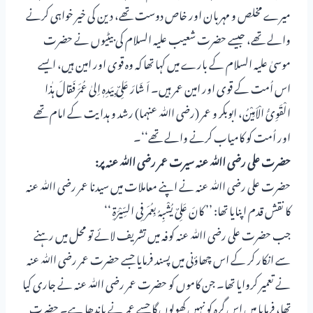
میرے مخلص و مہربان اور خاص دوست تھے، دین کی خیر خواہی کرنے
والے تھے، جیسے حضرت شعیب علیہ السلام کی بیٹیوں نے حضرت
موسیٰ علیہ السلام کے بارے میں کہا تھا کہ وہ قوی اور امین ہیں، ایسے
اس اُمت کے قوی اور امین عمر ہیں۔ اَ شَارَ عَلِیٌ بِیَدِہٖ اِلیٰ عُمَرَ فَقالَ ہٰذا
الْقَوِیُّ الْاَمِیْنُ، ابوبکر و عمر (رضی اﷲ عنہما) رشد و ہدایت کے امام تھے
اور اُمت کو کامیاب کرنے والے تھے‘‘۔
حضرت علی رضی اﷲ عنہ سیرت عمر رضی اﷲ عنہ پر:
حضرت علی رضی اﷲ عنہ نے اپنے معاملات میں سیدنا عمر رضی اﷲ عنہ
کا نقش قدم اپنایا تھا: ’’ کانَ عَلِیٌ یُشْبِہُ بِعُمَر فِی السِّیْرَۃِ ‘‘
جب حضرت علی رضی اﷲ عنہ کوفہ میں تشریف لائے تو محل میں رہنے
سے انکار کر کے اس چھاؤنی میں پسند فرمایا جسے حضرت عمر رضی اﷲ عنہ
نے تعمیر کروایا تھا۔ جن کاموں کو حضرت عمر رضی اﷲ عنہ نے جاری کیا
تھا، فرمایا میں اس گرہ کو نہیں کھولوں گا جسے عمر نے باندھا ہے۔ حضرت