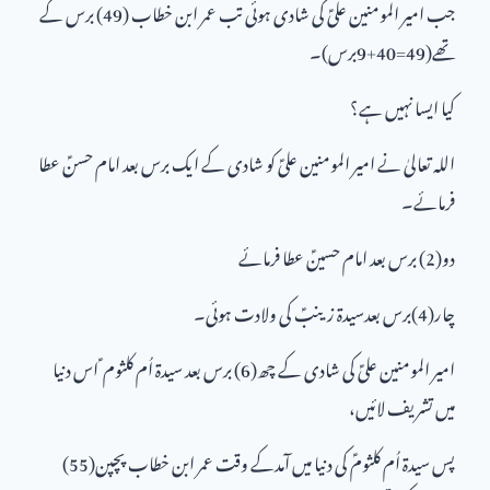
جب امیر المومنین علیؑ کی شادی ہوئی تب عمر ابن خطاب (49) برس کے
تھے(49=40+9برس)۔
کیا ایسا نہیں ہے؟
اللہ تعالیٰ نے امیر المومنین علیؑ کو شادی کے ایک برس بعد امام حسنؑ عطا
فرمائے۔
دو(2) برس بعد امام حسینؑ عطا فرمائے
چار(4)برس بعدسیدۃ زینبؑ کی ولادت ہوئی۔
امیر المومنین علیؑ کی شادی کے چھ(6) برس بعد سیدۃ اُم کلثوم ؑ اس دنیا
میں تشریف لائیں،
پس سیدۃ اُم کلثومؑ کی دنیا میں آمدکے وقت عمر ابن خطاب پچپن(55)