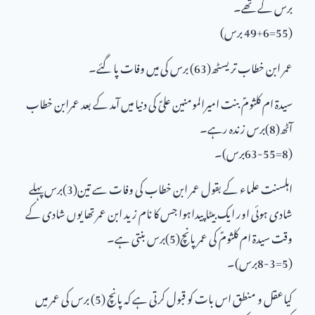
برس کے تھے۔
(55=49+6 برس)
عمر ابن خطاب تریسٹھ(63) برس کی میں وفات پا گئے۔
سیدۃ ام کلثومؑ بنت امیرالمومنین علیؑ کی دنیا میں آمد کے بعد عمرابن خطاب
آٹھ(8)برس زندہ رہے۔
(8=63-55برس)۔
اہلسنت علماء کے بقول عمر ابن خطاب کی وفات سے تین(3)برس پہلے
شادی ہوئی اور ایک بیٹا پیداہوا جس کا نام زید ابن عمر تھا یوں شادی کے
وقت سیدۃ ام کلثومؑ کی عمر پانچ(5)برس بنتی ہے۔
(5=8-3برس)۔
کیاعقل و منطق اس بات کو قبول کرتی ہے کہ پانچ (5) برس کی عمر میں