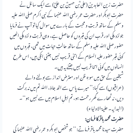
حضرت زین العابدینؒ (علی ؓبن حسینؓ بن علیؓ) سے ایک سائل نے
حضرت ابوبکر اور حضرت عمر رضی اﷲ عنہما کے نبی اکرم صلی اﷲ علیہ
وسلم کے ساتھ قربت و محبت کے بارے میں سوال کیا تو آپ نے فرمایا
جو نزدیکی اور قرب ان کی قبروں کو حاصل ہے، وہی قربت و نزدیکی انھیں
حضور صلی اﷲ علیہ وسلم کے ساتھ حالتِ حیات میں تھی، قبروں میں
کوئی قبر حضور علیہ السلام کے اتنی قریب نہیں جتنی انکی ہیں، اس طرح
انسانوں میں کوئی اتنا قریب نہیں جتنے یہ ہیں۔
شیخین کے حق میں سوءِ ظن اور معترض انداز سے بولنے والے
(عراقیوں) سے کہا:’’ میرے پاس سے اٹھ جاؤ، اﷲ تم میں نہ برکت
دیں، نہ تمھارے گھر رحمت ہو، تم اہلِ اسلام میں سے نہیں ہو‘‘۔
(البدایہ۔ حلیۃ الاولیاء)
حضرت محمد باقر کا فرمان:
حضرت سیدنا محمد باقر فرماتے: ’’ جو شخص ابو بکر و عمر رضی اﷲ عنہما کی