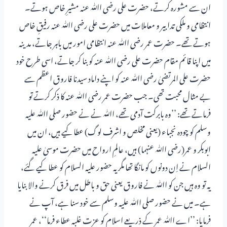
ان سے مشورہ کرتے، حضرت علی رضی اﷲ عنہ مشیرِ خاص ہوتے۔
انتظامی و ملکی تدابیر و معاملات میں حضرت علی رضی اﷲ عنہ رفیقِ خاص
ہوتے تھے۔ حضرت عمر رضی اﷲ عنہ انتظامی امور میں باہر جاتے، مدینہ
میں اپنا قائم مقام حضرت علی رضی اﷲ عنہ کو بنا کر جاتے، اسی طرح خود
حضرت علی المرتضیٰ رضی اﷲ عنہ کو اپنے داماد سیدنا فاروق اعظم سے
بے مثال محبت تھی۔ جب حضرت عمر رضی اﷲ عنہ کا ذکر کرتے تو
فرماتے تھے: ’’وہ بابرکت آدمی تھے، اﷲ نے نے حضور صلی اﷲ علیہ
وسلم کو چودہ نجباء (یعنی مخلص و اشرف لوگ) عطا کیے ہیں، ان میں
ابوبکر و عمر(رضی اﷲ عنہما) ہیں، عالمِ ارواح میں حضرت موسیٰ علیہ
السلام نے اِن دونوں کو مانگا تھا مگر یہ حضور علیہ السلام کو عطا کیے گئے،
یہ تو وہ ہیں جن کو اﷲ نے فاروق یعنی حق و باطل میں فرق کرنے والا بنایا
ہے۔ میں نے حضور صلی اﷲ علیہ وسلم سے خود سنا ہے، آپ نے
فرمایا: ’’اے اﷲ عمر کے ذریعے اسلام کو عزت غلبہ عطاء فرما‘‘، عمر