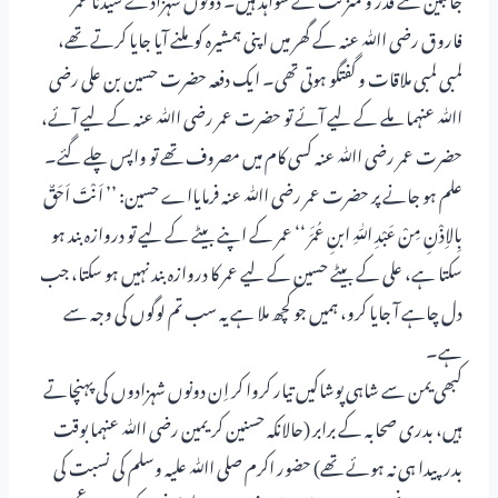
فاروق رضی اﷲ عنہ کے گھر میں اپنی ہمشیرہ کو ملنے آیا جایا کرتے تھے،
لمبی لمبی ملاقات و گفتگو ہوتی تھی۔ ایک دفعہ حضرت حسین بن علی رضی
اﷲ عنہما ملے کے لیے آئے تو حضرت عمر رضی اﷲ عنہ کے لیے آئے،
حضرت عمر رضی اﷲ عنہ کسی کام میں مصروف تھے تو واپس چلے گئے۔
علم ہو جانے پر حضرت عمر رضی اﷲ عنہ فرمایااے حسین: ’’ اَنْتَ اَحَقٌ
بِالاِذْنِ مِنْ عَبْدِ اللّٰہِ ابنِ عُمَرَ ‘‘ عمر کے اپنے بیٹے کے لیے تو دروازہ بند ہو
سکتا ہے، علی کے بیٹے حسین کے لیے عمر کا دروازہ بند نہیں ہو سکتا، جب
دل چاہے آ جایا کرو، ہمیں جو کچھ ملا ہے یہ سب تم لوگوں کی وجہ سے
ہے۔
کبھی یمن سے شاہی پوشاکیں تیار کروا کر اِن دونوں شہزادوں کی پہنچاتے
ہیں، بدری صحابہ کے برابر (حالانکہ حسنین کریمین رضی اﷲ عنہما بوقت
بدرپیدا ہی نہ ہوئے تھے) حضور اکرم صلی اﷲ علیہ وسلم کی نسبت کی