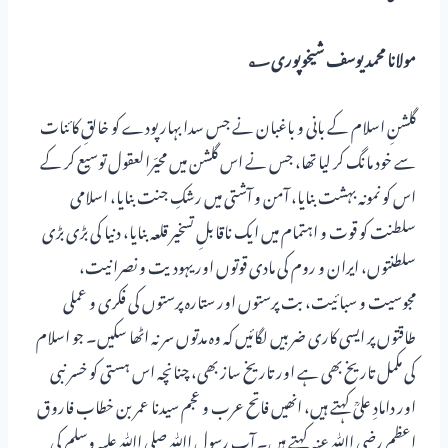
مولانا محمد یوسف شیخوپوری؂
گلشنِ اسلام کے بانی و باغبان نے جس سدا بہار پودے کو خالقِ کائنات
سے خود مانگ کر لیا تھا، جس نے اس گلشن میں محیّرالعقول توسیع کر کے
اس کو نمونہ بہشت بنایا، آمن و آشتی میں رشکِ جنت بنایا، اسلامی
سلطنت کو قوت و اہتمام میں ایک ناقابلِ تسخیر قلعہ بنایا، دنیا کی بڑی بڑی
سلطنتوں، ایران و روم کی مادی قوتوں اور یہودیت و نصرانیت،
مجوسیت و سبائیت، بت پرستوں اور ستارہ پرستوں کی فکری و عملی
طاقتوں پر ایسی کاری ضربیں لگائیں کہ وہ مدتوں سر نہ اٹھا سکیں۔ جو اسلام
کی مکمل تاریخ بھی ہے اور تاریخ ساز بھی، چنانچہ اس ہستی کو خسر نبی
اور دامادِ علیؒ کہتے ہیں، انھیں فاتح عرب و عجم سیدنا عمر بن خطاب فاروق
اعظم رضی اﷲ عنہ کہتے ہیں۔ آپ رسول اﷲ صلی اﷲ علیہ وسلم کی