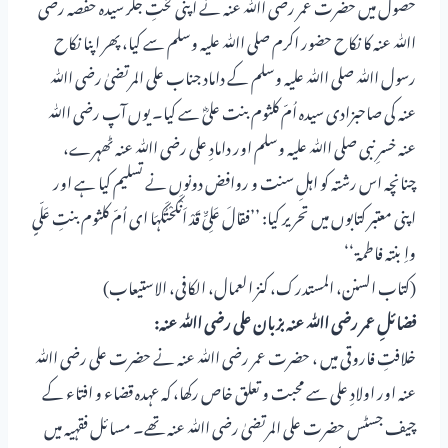
حصول میں حضرت عمر رضی اﷲ عنہ نے اپنی لختِ جگر سیدہ حفصہ رضی
اﷲ عنہ کا نکاح حضور اکرم صلی اﷲ علیہ وسلم سے کیا، پھر اپنا نکاح
رسول اﷲ صلی اﷲ علیہ وسلم کے داماد جناب علی المرتضیٰ رضی اﷲ
عنہ کی صاحبزادی سیدہ اُمّ کلثوم بنت علیؓ سے کیا۔ یوں آپ رضی اﷲ
عنہ خسرِ نبی صلی اﷲ علیہ وسلم اور دامادِ علی رضی اﷲ عنہ ٹھہرے،
چنانچہ اس رشتہ کو اہلِ سنت و روافض دونوں نے تسلیم کیا ہے اور
اپنی معتبر کتابوں میں تحریر کیا: ’’فقالَ عَلِیٌّ قَدْ اَنْکَحْتُکَہَا ای اُمّ کلثوم بنتِ عَلّیٍ
واِبنتہ فاطمۃ ‘‘
(کتاب السنن، المستدرک، کنز العمال، الکافی، الاستیعاب)
فضائلِ عمر رضی اﷲ عنہ بزبان علی رضی اﷲ عنہ:
خلافتِ فاروقی میں ، حضرت عمر رضی اﷲ عنہ نے حضرت علی رضی اﷲ
عنہ اور اولادِ علی سے محبت و تعلق خاص رکھا، کہ عہدہ قضاء و افتاء کے
چیف جسٹس حضرت علی المرتضیٰ رضی اﷲ عنہ تھے۔ مسائل فقہیہ میں