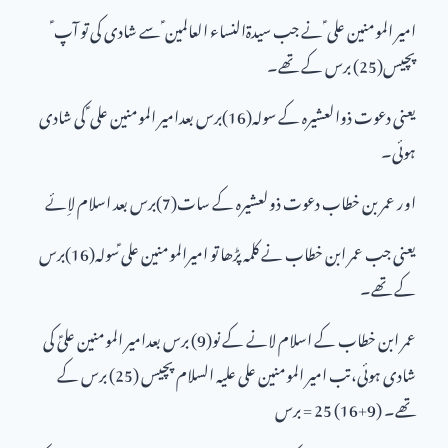
امیر المومنین علی ؑ نے جب سیدۃالنساء العالمین ؑ سے شادی کی تو آپ ؑ
پچیس(25) برس کے تھے۔
یعنی دعوت ذوالعشیرہ کے سولہ(16)برس بعدامیر المومنین علی ؑ کی شادی
ہوئی۔
اور عمر بن خطاب دعوت ذولعشیرہ کے سات(7)برس بعد اسلام لاِئے
یعنی جب عمر ابن خطاب نے کلمہ پڑھا تو امیرالمومنین علی ؑسولہ(16)برس
کے تھے۔
عمر ابن خطاب کے اسلام لانے کے نو(9) برس بعدامیر المومنین علیؑ کی
شادی ہوئی،تب امیر المومنین علی علیہ السلام پچیس (25) برس کے
تھے۔ (9+16) 25 = برس