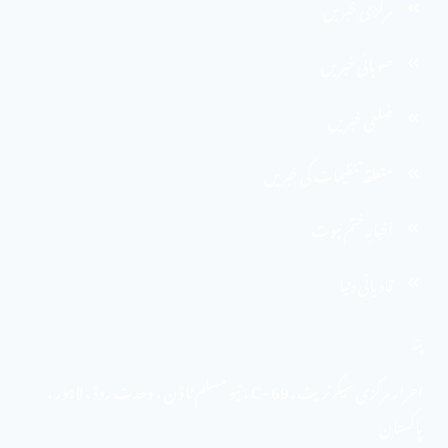
مرکزی خبریں
صوبائی خبریں
ضلعی خبریں
متعلقہ تنظیمات کی خبریں
اخبارِ ختم نبوت
قادیانی دنیا
پتہ
احرار مرکزی سیکرٹریٹ . 69 -C ، نیو مسلم ٹاؤن ، وحدت روڈ ، لاہور ،
پاکستان