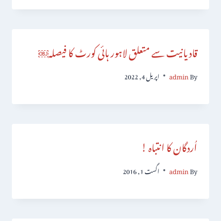
قادیانیت سے متعلق لاہور ہائی کورٹ کا فیصلہ￼
By
admin
اپریل 4, 2022
اُردگان کا انتباہ !
By
admin
اگست 1, 2016