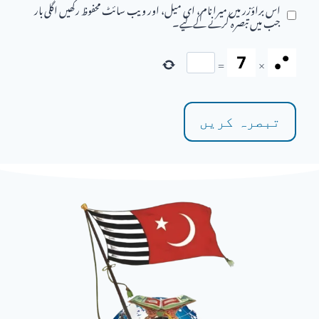
اس براؤزر میں میرا نام، ای میل، اور ویب سائٹ محفوظ رکھیں اگلی بار
جب میں تبصرہ کرنے کےلیے۔
=
×