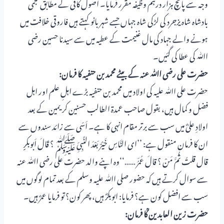
وجہ سے پانچ ہزار درہم وظیفہ مقرر فرمایا۔ اصول کافی کے مطابق عجمی
بادشاہ شاہ یزجرد کی لڑکی شاہ جہاں جسے شہر بانو کہتے ہیں فاروقی خلافت میں
ہونے والے جہاد کی مال غنیمت کے عطیہ میں سے سیدنا حسین رضی
اﷲ کی عطا کی گئیں۔
حضرت علی رضی اﷲ عنہ کے بیٹے محمد بن حنفیہ کا فرمان:
حضرت علی اﷲ علیہ کی اولاد میں محمد بن حنفیہ بڑے اہلِ علم اور اہل
فضل و کمال ہیں، بقول صاحب عمدۃ الطالب حسنین کریمین کے بعد
اولادِ علیؓ میں سب سے برتر مقام انہی کا ہے۔ اَسّی سے زائد سندوں سے
ان کا فرمان منقول ہے: ’’ای النَّاسِ خَیْرٌ بَعْدَ النَّبِیِّ ﷺ ؟ قَالَ اَبوبکرٍ
قال قلتُ ثُمَّ مَنْ ؟ قالَ عُمَرُ ……‘‘وہ اپنے والد حضرت علی رضی اﷲ عنہ
سے سوال کرتے ہیں کہ حضور صلی اﷲ علیہ وسلم کے بعد تمام لوگوں میں
سب سے افضل کون ہے؟ فرمایا: ابوبکرؓ ہیں، پھر کون؟ تو فرمایا عمرؓ ہیں۔
حضرت زین العابدین ؒکا فرمان: