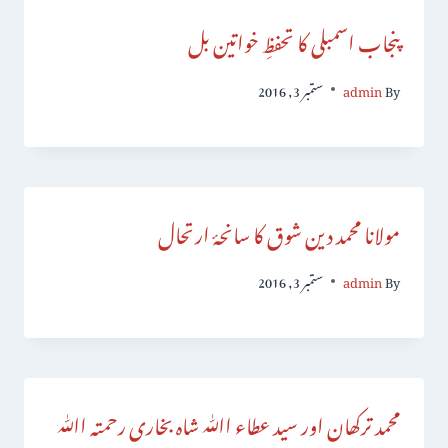
پنجاب اسمبلی کا تحفظِ خواتین بل
By
admin
ستمبر 3, 2016
مولانا محمد دین شوق کا سانحۂ ارتحال
By
admin
ستمبر 3, 2016
محمد ترکھان اور سید عطاء اﷲ شاہ بخاری رحمتہ اﷲ