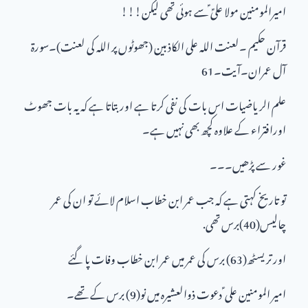
امیرالمومنین مولا علیؑ ؑسے ہوئی تھی لیکن!!!
قرآن حکیم ۔لعنت اللہ علی الکاذبین (جھوٹوں پر اللہ کی لعنت)۔سورۃ
آل عمران۔آیت۔61
علم الریاضیات اس بات کی نفی کرتا ہے اور بتاتا ہے کہ یہ بات جھوٹ
اورافتراء کے علاوہ کچھ بھی نہیں ہے۔
غور سے پڑھیں۔۔۔
تو تاریخ کہتی ہے کہ جب عمر ابن خطاب اسلام لائے تو ان کی عمر
چالیس(40)برس تھی.
اور تریسٹھ(63) برس کی عمر میں عمر ابن خطاب وفات پا گئے
امیر المومنین علی ؑ دعوت ذوالعشیرہ میں نو(9) برس کے تھے۔