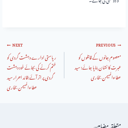
NEXT
PREVIOUS
معصوم جانوں کے قاتلوں کو
ریاستی ادارے دہشت گردی کو
عبرت کا نشان بنایا جائے: سید
ختم کرنے کی بجائے خود دہشت
عطاءالمہیمن بخاری
گردی پر اتر آئے:قائد احرار سید
عطاءالمہیمن بخاری
متعلقہ مضامین