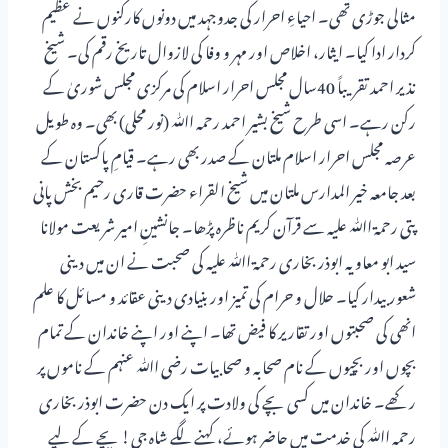
مثالی جوڑی تھی۔ احیاءِ احرار کی جدوجہد میں دونوں کارکنوں نے عظیم
کردار ادا کیا۔ ایثار، اخلاص اور مہر و وفا کی لازوال تاریخ رقم کی۔ شیخ
نذیر احمد تقریباً 40سال مجلس احرار اسلام کی مرکزی مجلس شوریٰ کے
رکن رہے۔ اسی طرح شیخ بشیر احمد رحمہ اﷲ (نور محلی) بھی۔ وہ طویل
عرصہ مجلس احرار اسلام ملتان کے صدر بھی رہے۔ قیامِ پاکستان کے
بعد جامعہ خیر المدارس ملتان میں شیخ القراء حضرت قاری رحیم بخش پانی
پتی رحمۃ اﷲ علیہ سے قرآن کریم ناظرہ پڑھا۔ جانشینِ امیر شریعت مولانا
سید ابو معاویہ ابوذر بخاری رحمۃ اﷲ علیہ کی صحبت نے ان میں دینی
شعور بیدار کیا۔ حلال و حرام کی تمیز اور بنیادی دینی عقائد و مسائل کا علم
انھی کی صحبتوں اور تقاریر کا فیض تھا۔ اپنے اور اپنے خاندان کے تمام
بچوں اور بچیوں کے نام صحابہ و صحابیات رضی اﷲ عنہم کے ناموں پر
رکھے۔ خاندان میں کسی بچے کی ولادت پر ایک دن حضرت ابوذر بخاری
رحمہ اﷲ کی خدمت میں حاضر ہوئے، کہنے لگے شاہ جی! بچے کے لیے