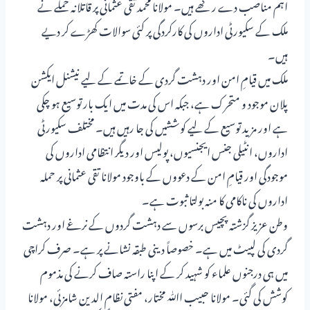
اہم مناصب دے رکھے ہیں۔ مولانا محمد تقی عثمانی پر قاتلانہ حملے نے
ملک کے سکیورٹی اداروں کی کارکردگی پر کئی سوالات کھڑے کر دیے
ہیں۔
ملک میں قیامِ امن اور دہشت گردی کے خاتمے کے لیے نیشنل ایکشن
پلان موجود و متحرک ہے، جبکہ اس کی مدت میں ایک بار توسیع ہو چکی
ہے اور مزید توسیع کے لیے کوششیں کی جا رہیں ہیں۔ مختلف سکیورٹی
اداروں، انٹیلی جنس ایجنسیوں، پولیس اور دیگر انتظامی اداروں کی
موجودگی اور قیامِ امن کے دعووں کے باوجود مولانا تقی عثمانی پر حملہ
اداروں کی ناکامی کا منہ بولتا ثبوت ہے۔
وطن عزیز گزشتہ پچیس برسوں سے دہشت گردوں کے نرغے اور دہشت
گردی کی لپیٹ میں ہے۔ خصوصاً دینی طبقہ نشانے پر ہے۔ صرف کراچی
میں ہی درجنوں علماء کو شہید کر کے اپنا راستہ صاف کرنے کی مذموم
کوشش کی گئی۔ مولانا حبیب اﷲ مختار، مفتی نظام الدین شامزئی، مولانا