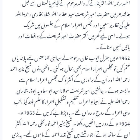
احمد رحمہ اﷲ اکثر بتاتے کہ والد مرحوم نے قیامِ پاکستان سے قبل
جالندھر میں حضرت امیر شریعت سید عطاء اﷲ شاہ بخاری رحمۃ اﷲ
علیہ کی تقاریر سنیں اور مجلس احرار اسلام کے جلسوں میں شریک
ہوئے۔ اسی لیے گھر میں اکثر حضرت امیر شریعت کے واقعات اور
باتیں ہمیں سناتے۔
1962ء میں جنرل ایوب خان مرحوم نے سیاسی جماعتوں سے پابندیاں
ختم کیں تو مجلس احرار اسلام بھی بحال ہو گئی۔ انھی دنوں شیخ نذیر احمد
رحمہ اﷲ اور اُن کے برادری کے اکثر لوگ مجلس احرار اسلام سے
وابستہ ہوئے۔ جانشین امیر شریعت مولانا سید ابو معاویہ ابوذر بخاری
رحمۃ اﷲ علیہ نے احیاءِ احرار، تنظیم و تشکیلِ احرار کا علَم بلند کیا ،تب
وہی احرار کے روح و رواں تھے۔ یاد پڑتا ہے کہ میں نے 1963ء –
1964ء کے دور میں انھیں دیکھا۔ شیخ بشیر احمد نور محلی رحمہ اﷲ اکثر
ان کے ساتھ ہوتے، جو رشتے میں شیخ نذیر احمد کے ماموں تھے۔ یہ بڑی