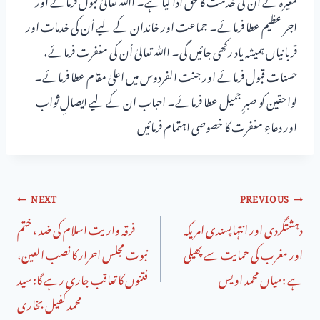
اجر عظیم عطا فرمائے۔ جماعت اور خاندان کے لیے اُن کی خدمات اور
قربانیاں ہمیشہ یاد رکھی جائیں گی۔ اﷲ تعالیٰ اُن کی مغفرت فرمائے،
حسنات قبول فرمائے اور جنت الفردوس میں اعلیٰ مقام عطا فرمائے۔
لواحقین کو صبرِ جمیل عطا فرمائے۔ احباب ان کے لیے ایصالِ ثواب
اور دعاءِ مغفرت کا خصوصی اہتمام فرمائیں
NEXT
PREVIOUS
دہشتگردی اور انتہاپسندی امریکہ
فرقہ واریت اسلام کی ضد ، ختم
اور مغرب کى حمایت سے پھیلی
نبوت مجلس احرار کا نصب العین،
ہے :میاں محمد اویس
فتنوں کا تعاقب جاری رہے گا: سید
محمد کفیل بخاری