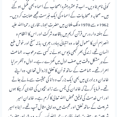
کوئی نام بتا دیں۔ اب تو عشرہ مبشرہ اصحاب کے اسماء بھی مکمل ہو گئے
ہیں۔ صحابہ و صحابیات کے اسماء کی ایک فہرست مجھے عنایت کر دیں۔
1962ء سے 1970ء تک ملتان میں حضرت ابوذر بخاری رحمۃ اﷲ علیہ
کے ہفتہ وار درس قرآن کریم میں باقاعدہ شرکت اور اس کا انتظام و
انصرام اُن کا معمول تھا۔ وہ انتہائی بہادر، جری، بذلہ سنج اور خوش طبع
انسان تھے، زندگی بھر کبھی مایوس ہوئے نہ کسی سے مرعوب۔ جماعت
کے ہر مشکل وقت میں صف اوّل میں کھڑے رہے۔ اوّل و آخر سراپا
احرار تھے۔ جماعت کے ساتھ تو اُن کا تعلق لازوال تھا ہی، وہ اپنے
خاندان و برادری میں بھی ایک بزرگ و دانا کی حیثیت سے مانے جاتے
تھے۔ فرمایا کرتے کہ خاندان کی تیس سے زائد بچیوں کی شادی کر چکا ہوں
اور اس خدمت کی توفیق محض اﷲ تعالیٰ کا کرم ہے۔ خاندانِ امیر
شریعت کے ساتھ تعلق اور محبت میں وہ اپنی مثال آپ تھے۔ ابناءِ امیر
شریعت میں حضرت ابوذر بخاری رحمہ اﷲ اُن کے پیر و مرشد اور حضرت