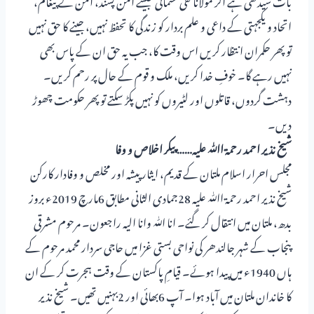
اتحاد و یکجہتی کے داعی و علم بردار کو زندگی کا تحفظ نہیں، جینے کا حق نہیں
تو پھر حکمران انتظار کریں اس وقت کا، جب یہ حق ان کے پاس بھی
نہیں رہے گا۔ خوفِ خدا کریں، ملک و قوم کے حال پر رحم کریں۔
دہشت گردوں، قاتلوں اور لٹیروں کو نہیں پکڑ سکتے تو پھر حکومت چھوڑ
دیں۔
شیخ نذیر احمد رحمۃ اﷲ علیہ…… پیکر اخلاص و وفا
مجلس احرار اسلام ملتان کے قدیم، ایثار پیشہ اور مخلص و وفادار کارکن
شیخ نذیر احمد رحمۃ اﷲ علیہ 28جمادی الثانی مطابق 6مارچ 2019ء بروز
بدھ، ملتان میں انتقال کر گئے۔ انا ﷲ وانا الیہ راجعون۔ مرحوم مشرقی
پنجاب کے شہر جالندھر کی نواحی بستی غزا میں حاجی سردار محمد مرحوم کے
ہاں 1940ء میں پیدا ہوئے۔ قیامِ پاکستان کے وقت ہجرت کر کے ان
کا خاندان ملتان میں آباد ہوا۔ آپ 6بھائی اور 2بہنیں تھیں۔ شیخ نذیر