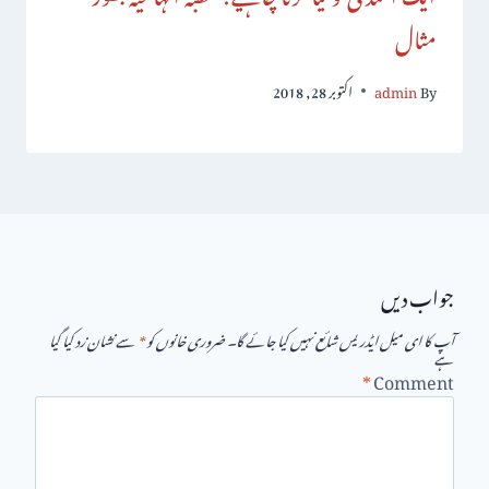
مثال
By
admin
اکتوبر 28, 2018
جواب دیں
آپ کا ای میل ایڈریس شائع نہیں کیا جائے گا۔
ضروری خانوں کو
*
سے نشان زد کیا گیا
ہے
*
Comment