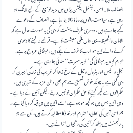
انصاف ملا نہ امن، نیشنل ایکشن پلان میں مزید توسیع کے لیے لابنگ ہو
رہی ہے، سیاست دانوں پر دباؤ ڈالا جا رہا ہے، انصاف کے دعوے
کیے جا رہے ہیں، دوسری طرف دہشت گردی کی یہ صورت حال ہے کہ
الامان والحفیظ۔ یہی حال ملکی معیشت کا ہے۔قرضے نہ لینے کا دعویٰ
کرنے والے تین سو ارب کا قرضہ لے چکے ہیں، مہنگائی عروج پر ہے،
عوام کو مزید مہنگائی کی ’’نوید مسرت‘‘ سنائی جا رہی ہے۔
بجلی و گیس اور پٹرول و تیل کے نرخ بڑھا کر غریب کی زندگی اجیرن کر
دی گئی ہے۔ چونکہ خوش قسمتی سے ہم بھی وطن عزیز کے شہری ہیں،
حکمرانوں سے کچھ کہنے کا حق حکمران تو نہیں دیتے، لیکن آئین نے دیا ہے۔
وہی آئین جس میں جو کچھ موجود ہے، اسے آئین میں ہی قید کر دیا گیا ہے۔
ہم اسی آئین کی بحالی، احترام اور نفاذ کا مطالبہ کرتے ہیں، اُن سے جو
پارلیمنٹ میں بیٹھ کر آئین کی دھجیاں اڑاتے ہیں۔
بات سیدھی ہے اگر مولانا تقی عثمانی جیسے امن پسند، امن کے پیغام،