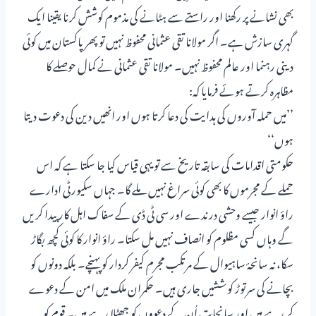
بھی نشانے پر رکھنا اور راستے سے ہٹانے کی مذموم کوشش کرنا یقینا ایک
گہری سازش ہے۔ اگر مولانا تقی عثمانی محفوظ نہیں تو پھر پاکستان میں کوئی
دینی رہنما اور عالم محفوظ نہیں۔ مولانا تقی عثمانی نے کمال حوصلے کا
مظاہرہ کرتے ہوئے فرمایا کہ:
’’میں حملہ آوروں کی ہدایت کی دعا کرتا ہوں اور انھیں دین کی دعوت دیتا
ہوں‘‘
حکومتی اقدامات کی سابقہ تاریخ سے تو یہی قیاس کیا جا سکتا ہے کہ اس
حملے کے مجرموں کا بھی کوئی سراغ نہیں ملے گا۔ جہاں سکیورٹی ادارے
راؤ انوار جیسے وحشی درندے اور سی ٹی ڈی کے سفاک اہل کار پیدا کریں
گے وہاں کسی مظلوم کو انصاف نہیں مل سکتا۔ راؤ انوار کا کوئی کچھ بگاڑ
سکا، نہ سانحۂ ساہیوال کے مرتکب مجرم کیفر کردار کو پہنچے۔ بلکہ دونوں کو
بچانے کی سرتوڑ کوششیں جاری ہیں۔ حکمران ملک میں امن کے دعوے
کر رہے ہیں اور سانحات اُن کے دعووں کو جھٹلا رہے ہیں۔ قوم کو