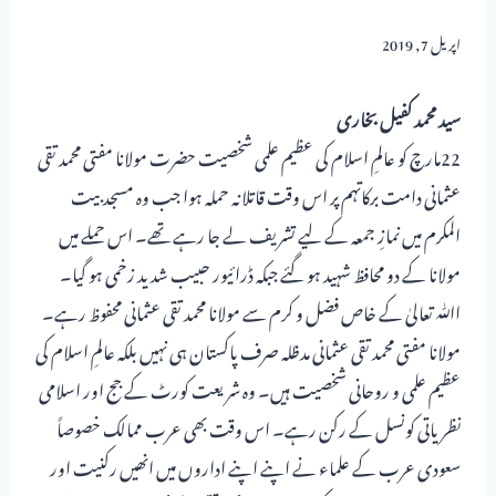
اپریل 7, 2019
سید محمد کفیل بخاری
22مارچ کو عالمِ اسلام کی عظیم علمی شخصیت حضرت مولانا مفتی محمد تقی
عثمانی دامت برکاتہم پر اس وقت قاتلانہ حملہ ہوا جب وہ مسجد بیت
المکرم میں نمازِ جمعہ کے لیے تشریف لے جا رہے تھے۔ اس حملے میں
مولانا کے دو محافظ شہید ہو گئے جبکہ ڈرائیور حبیب شدید زخمی ہو گیا۔
اﷲ تعالیٰ کے خاص فضل و کرم سے مولانا محمد تقی عثمانی محفوظ رہے۔
مولانا مفتی محمد تقی عثمانی مدظلہ صرف پاکستان ہی نہیں بلکہ عالمِ اسلام کی
عظیم علمی و روحانی شخصیت ہیں۔ وہ شریعت کورٹ کے جج اور اسلامی
نظریاتی کونسل کے رکن رہے۔ اس وقت بھی عرب ممالک خصوصاً
سعودی عرب کے علماء نے اپنے اپنے اداروں میں انھیں رکنیت اور