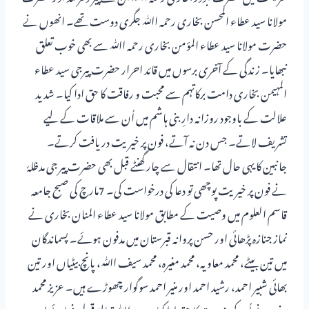
مولانا سید عطاء المحسن بخاری رحمہ اﷲ جگری دوست تھے۔ انھوں نے
حضرت مولانا سید عطاء المؤمن بخاری رحمہ اﷲ سے بھی خوب تعلق
نبھایا۔ زندگی کے آخری برسوں میں قائد احرار حضرت پیرجی سید عطاء
المہیمن بخاری دامت برکاتہم سے محبت و رفاقت کا حق ادا کیا۔ شدید
علالت کے باوجود روزانہ دارِ بنی ہاشم میں اُن سے ملاقات کے لیے
تشریف لاتے۔ جس دن نہ آتے، فون پر خیریت دریافت کرتے۔
جانبین کا یہی حال تھا۔ انتقال سے چار گھنٹے قبل بھی حضرت پیر جی مدظلہٗ
نے فون پر خیریت پوچھی تو دعا کی درخواست کی۔ 7مارچ کی صبح جامعہ
قاسم العلوم میں وصیت کے مطابق مولانا سید عطاء المنان بخاری نے
نماز جنازہ پڑھائی اور حسن پروانہ قبرستان میں مدفون ہوئے۔ پسماندگان
میں تین بیٹے، محمد معاویہ، محمد مغیرہ، محمد سیف اﷲ، پانچ بیٹیاں اور تین
بھائی شبیر احمد، رشید احمد اور منیر احمد سوگوار چھوڑے ہیں۔ عزیز محمد
مغیرہ نے اُن کی خدمت کا حق ادا کیا ہے۔ اﷲ تعالیٰ قبول فرمائے اور