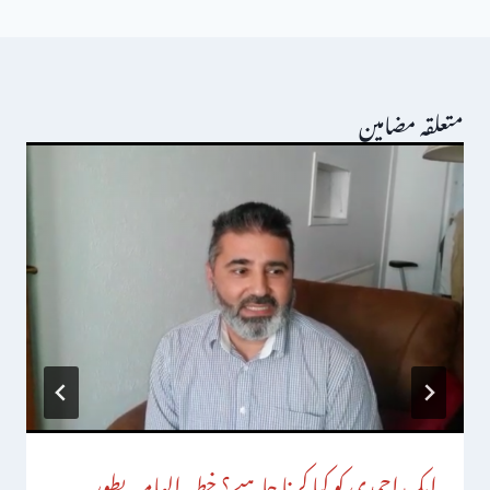
متعلقہ مضامین
ایک احمدی کو کیا کرنا چاہیے؟ خطبہ الہامیہ بطور