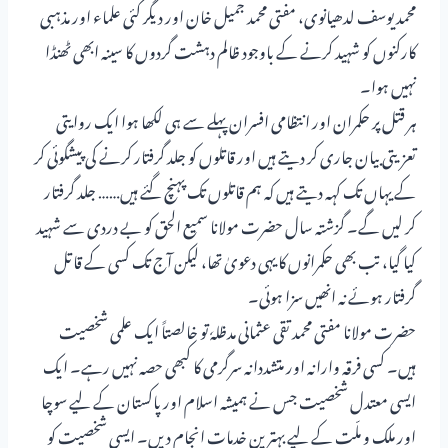
محمد یوسف لدھیانوی، مفتی محمد جمیل خان اور دیگر کئی علماء اور مذہبی
کارکنوں کو شہید کرنے کے باوجود ظالم دہشت گردوں کا سینہ ابھی ٹھنڈا
نہیں ہوا۔
ہر قتل پر حکمران اور انتظامی افسران پہلے سے ہی لکھا ہوا ایک روایتی
تعزیتی بیان جاری کر دیتے ہیں اور قاتلوں کو جلد گرفتار کرنے کی پیشگوئی کر
کے یہاں تک کہہ دیتے ہیں کہ ہم قاتلوں تک پہنچ گئے ہیں…… جلد گرفتار
کر لیں گے۔ گزشتہ سال حضرت مولانا سمیع الحق کو بے دردی سے شہید
کیا گیا، تب بھی حکمرانوں کا یہی دعویٰ تھا، لیکن آج تک کسی کے قاتل
گرفتار ہوئے نہ انھیں سزا ہوئی۔
حضرت مولانا مفتی محمد تقی عثمانی مدظلہٗ تو خالصتاً ایک علمی شخصیت
ہیں۔ کسی فرقہ وارانہ اور متشددانہ سرگرمی کا کبھی حصہ نہیں رہے۔ ایک
ایسی معتدل شخصیت جس نے ہمیشہ اسلام اور پاکستان کے لیے سوچا
اور ملک و ملّت کے لیے بہترین خدمات انجام دیں۔ ایسی شخصیت کو