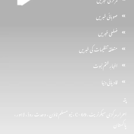
صوبائی خبریں
ضلعی خبریں
متعلقہ تنظیمات کی خبریں
اخبارِ ختم نبوت
قادیانی دنیا
پتہ
احرار مرکزی سیکرٹریٹ . 69 -C ، نیو مسلم ٹاؤن ، وحدت روڈ ، لاہور ،
پاکستان