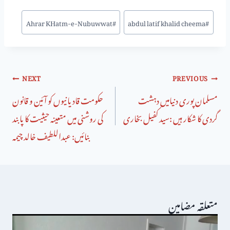
Ahrar KHatm-e-Nubuwwat
#
abdul latif khalid cheema
#
NEXT
PREVIOUS
مسلمان پوری دنیامیں دہشت
حکومت قادیانیوں کو آئین و قانون
گردی کا شکار ہیں :سید کفیل بخاری
کی روشنی میں متعینہ حیثیت کا پابند
بنائیں: عبداللطیف خالد چیمہ
متعلقہ مضامین