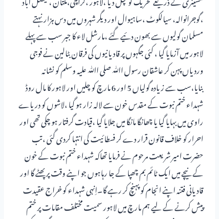
مشینری کے ذریعے تحریک کو کچل دیا ،لاہور ،کراچی،ملتان ، فیصل آباد
،گوجرانوالہ، سیالکوٹ ،ساہیوال اور دیگر شہروں میں دس ہزار نہتے
مسلمان گولیوں سے بھون دئیے گئے ،مارشل لاء کا جبر سب سے پہلے
لاہور میں آزمایا گیا ، کئی جگہوں پر قادیانیوں کی فرقان بٹالین نے فوجی
وردیاں پہن کر عاشقان رسول اﷲ صلی اﷲ علیہ وسلم کو نشانہ
بنایا،سب سے زیادہ گولیاں 5 اور 6 مارچ کو چلیں اور لاہور کا مال روڈ
شہداء ختم نبوت کے مقدس خون سے لالہ زار ہو گیا ،لاشوں کو دریاے
راوی میں بہایا گیا یا چھانگا مانگا میں جلایا گیا ،قیادت گرفتار ہو چکی تھی اور
احرار کو خلاف قانون قرار دے کر فسطائیت کی انتہا کردی گئی ،تب
حضرت امیر شریعت مرحوم نے فرمایا تھاکہ شہداء ختم نبوت کے خون
کے نیچے میں ایک ٹائم بم چھپا کے جا رہاہوں جو اپنے وقت پر پھٹے گا اور
قادیانی فتنہ اپنے انجام کو پہنچ کر رہے گا۔اِنہی شہداء کو خراج عقیدت
پیش کرنے کے لیے ہم مارچ میں لاہور سمیت مختلف مقامات پر ختم