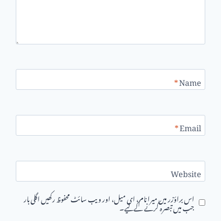
*
Name
*
Email
Website
اس براؤزر میں میرا نام، ای میل، اور ویب سائٹ محفوظ رکھیں اگلی بار
جب میں تبصرہ کرنے کےلیے۔