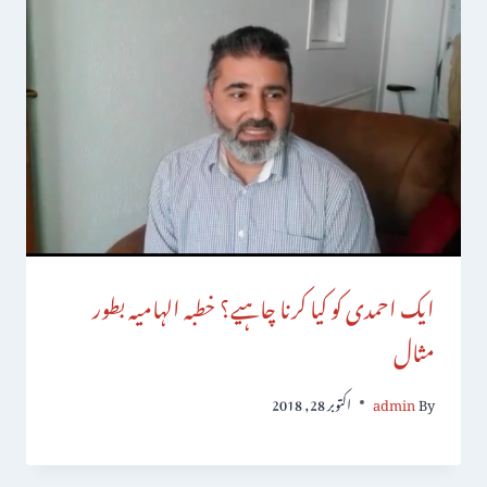
ایک احمدی کو کیا کرنا چاہیے؟ خطبہ الہامیہ بطور
مثال
By
admin
اکتوبر 28, 2018