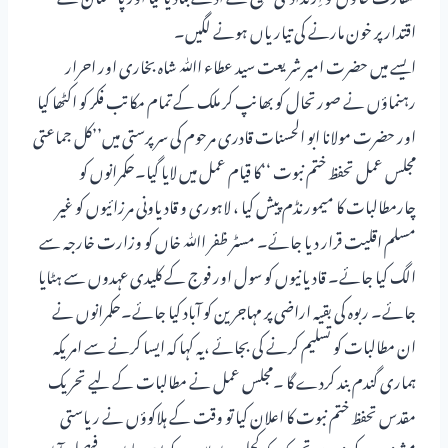
اقتدار پر خون مارنے کی تیاریاں ہونے لگیں۔
ایسے میں حضرت امیر شریعت سید عطاء اﷲ شاہ بخاری اور احرار
رہنماؤں نے صورتحال کو بھانپ کر ملک کے تمام مکاتب فکر کو اکٹھا کیا
اور حضرت مولانا ابو الحسنات قادری مرحوم کی سرپرستی میں’’کل جماعتی
مجلس عمل تحفظ ختم نبوت ‘‘کا قیام عمل میں لایا گیا۔حکمرانوں کو
چارمطالبات کا میمورنڈم پیش کیا ، لاہوری و قادیاونی مرزائیوں کو غیر
مسلم اقلیت قرار دیا جائے۔ مسٹر ظفر اﷲ خاں کو وزارت خارجہ سے
الگ کیا جائے۔ قادیانیوں کو سول اور فوج کے کلیدی عہدوں سے ہٹایا
جائے۔ ربوہ کی بقیہ اراضی پر مہاجرین کو آباد کیا جائے۔حکمرانوں نے
ان مطالبات کو تسلیم کرنے کی بجائے ،یہ کہا کہ ایسا کرنے سے امریکہ
ہماری گندم بند کردے گا ۔مجلس عمل نے مطالبات کے لیے تحریک
مقدس تحفظ ختم نبوت کا اعلان کیا تو وقت کے ہلاکوؤں نے ریاستی