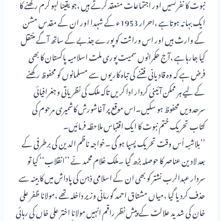
نبوت کا نفرنسیں اور اجتماعات منعقد کرتے ہیں ،جو یقینا لہو گرم رکھنے کا
ایک بہانہ ہوتاہے ،احرار 1953ء کے شہدا اور ان کے مقدس مشن
کے وارث ہیں اور اس وراثت کو پورے جذبے کے ساتھ آگے منتقل
کیا جارہاہے ،آج حکمرانوں سمیت پوری ملت اسلامیہ پاکستان کا بھی
فرض ہے کہ وہ قادیانی فتنے کی تباہ کاریوں سے مسلمانوں کو محفوظ رکھنے
کے لیے ہر ممکن آئینی کردار ادا کریں تاکہ ملک کی نظریاتی وجغرافیائی
سرحدویں محفوظ ہو سکیں۔اس موقع پر آغاشورش کاشمیری مرحوم کی
کتاب تحریک ختم نبوت کا ایک اقتباس ملاحظہ فرمائیں۔
’’بلاشبہ اُس وقت تحریک پسپا ہو گی ۔خواجہ ناظم الدین کی برطرفی کے
بعد لادین عناصر کا حوصلہ بڑھ گیا ۔ملک غلام محمد نے ’’انقلاب‘‘ کیا تو
سردار عبدالرب نشتر کو بھی ان کے اسلامی ذہن کی پاداش میں کابینہ سے
حذف کردیا گیا ،میاں مشتاق احمد گورمانی وزیر داخلہ تھے ،مولانا ظفر علی
خان کی شدید علالت کے پیش نظر راقم انہیں مولانا اختر علی خاں کی رہائی