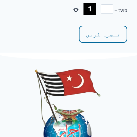
=
−
two