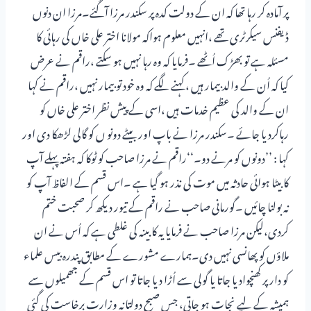
پر آمادہ کر رہا تھا کہ ان کے دولت کدہ پر سکندر مرزا آگئے۔مرزا ان دنوں
ڈیفنس سیکرٹری تھے ،انہیں معلوم ہواکہ مولانا اختر علی خاں کی رہائی کا
مسئلہ ہے تو بھڑک اُٹھے ۔فرمایا کہ وہ رہا نہیں ہو سکتے ،راقم نے عرض
کیا کہ اُن کے والد بیمار ہیں ،کہنے لگے کہ وہ خود تو بیمار نہیں ،راقم نے کہا
ان کے والد کی عظیم خدمات ہیں ،اسی کے پیش نظر اختر علی خاں کو
رہاکردیا جائے ۔سکندر مرزا نے باپ اور بیٹے دونو ں کو گالی لڑھکا دی اور
کہا : ’’دونوں کو مرنے دو۔‘‘راقم نے مرزا صاحب کو ٹوکا کہ ہفتہ پہلے آپ
کا بیٹا ہوائی حادثہ میں موت کی نذر ہو گیا ہے ۔اس قسم کے الفاظ آپ کو
نہ بولنا چائیں ۔گورمانی صاحب نے راقم کے تیور دیکھ کر صحبت ختم
کردی،لیکن مرزا صاحب نے فرمایا یہ کابینہ کی غلطی ہے کہ اُس نے ان
ملاؤں کو پھانسی نہیں دی۔ہمارے مشورے کے مطابق پندرہ بیس علماء
کو دار پر کھنچوادیا جاتا یا گولی سے اُڑا دیا جاتا تو اس قسم کے جھمیلوں سے
ہمیشہ کے لیے نجات ہو جاتی، جس صبح دولتانہ وزارت برخاست کی گئی