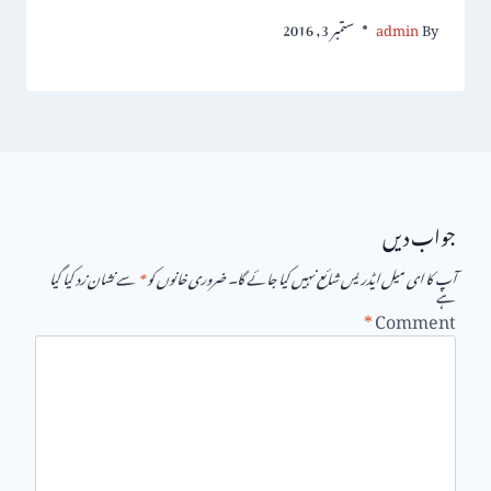
By
admin
ستمبر 3, 2016
جواب دیں
آپ کا ای میل ایڈریس شائع نہیں کیا جائے گا۔
ضروری خانوں کو
*
سے نشان زد کیا گیا
ہے
*
Comment