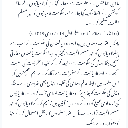
مذہبی جماعتوں نے حکومت سے مطالبہ کیا ہے کہ قادیانیوں کے سالانہ
کنونشن کے انعقاد کو بندکیا جائے اور حکومت قادیانیوں کو غیر مسلم
اقلیت تسلیم کرے۔
(روزنامہ’’ اسلام‘‘ لاہور صفحہ اوّل 14 ؍ فروری 2019 ء)
چونکہ یہ فتنہ ہندوستان میں پیدا ہوا اور پاکستان کی حکومت نے سب سے
پہلے قادیانیوں کو غیر مسلم اقلیت ڈیکلیئر کیا لہٰذا حکومت پاکستان سفارتی
سطح پر بنگلہ دیش کی حکومت سے رابطہ کر کے عقیدۂ ختم نبوت کی اہمیت
سمجھائے اور قادیانیت کے مضمرات سے آگاہ کرے، ہم سمجھتے ہیں کہ
اس سلسلہ میں رابطہ عالم اسلامی کی تقلید و اتباع بھی ضروری ہے۔ بنگلہ
دیش کی حکومت کو چاہیے کہ وہ قادیانیت نوازی ترک کر دے ،قادیانیوں
کی ارتداد ی تبلیغ کو روکے اور اپنے آئین میں ترمیم کرکے قادیانیوں کو غیر
مسلم اقلیت قرار دے۔تاکہ یہ فتنہ مسلمانوں کا ٹائٹل استعمال کرکے دنیا
کودھوکہ نہ دے سکے۔