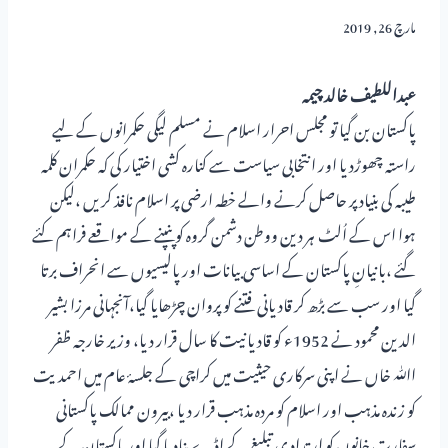
مارچ 26, 2019
عبداللطیف خالد چیمہ
پاکستان بن گیا تو مجلس احرار اسلام نے مسلم لیگی حکمرانوں کے لیے
راستہ چھوڑدیا اور انتخابی سیاست سے کنارہ کشی اختیار کی کہ حکمران کلمہ
طیبہ کی بنیاد پر حاصل کرنے والے خطہ ارضی پر اسلام نافذ کریں ،لیکن
ہوا اس کے اُلٹ ہر دین ووطن دشمن گروہ کو پنپنے کے مواقعے فراہم کئے
گئے ،بانیانِ پاکستان کے اساسی بیانات اور پالیسیوں سے انحراف برتا
گیا اور سب سے بڑھ کر قادیانی فتنے کو پروان چڑھایا گیا،آنجہانی مرزا بشیر
الدین محمود نے 1952ء کو قادیانیت کا سال قرار دیا، وزیر خارجہ ظفر
اﷲ خاں نے اپنی سرکاری حیثیت میں کراچی کے جلسۂ عام میں احمدیت
کو زندہ مذہب اور اسلام کو مردہ مذہب قرار دیا ،بیرون ممالک پاکستانی
سفارت خانوں کو اِرتداد ی تبلیغ کے اڈے بنادیا گیا اور پاکستان کے