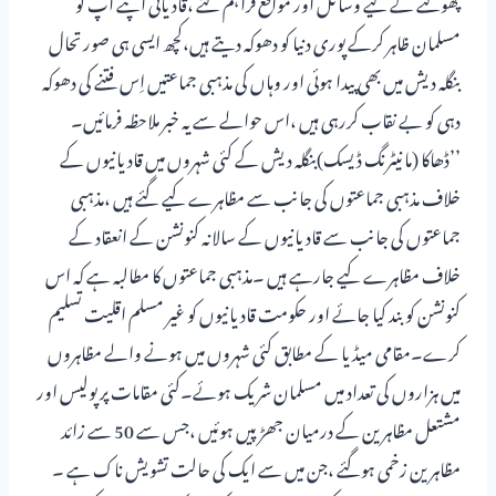
پھولنے کے لیے وسائل اور مواقع فراہم کئے ،قادیانی اپنے آپ کو
مسلمان ظاہر کرکے پوری دنیا کو دھوکہ دیتے ہیں،کچھ ایسی ہی صورتحال
بنگلہ دیش میں بھی پیدا ہوئی اور وہاں کی مذہبی جماعتیں اِس فتنے کی دھوکہ
دہی کو بے نقاب کررہی ہیں ،اس حوالے سے یہ خبر ملاحظہ فرمائیں۔
’’ڈھاکا (مانیٹرنگ ڈیسک)بنگلہ دیش کے کئی شہروں میں قادیانیوں کے
خلاف مذہبی جماعتوں کی جانب سے مظاہرے کیے گئے ہیں ،مذہبی
جماعتوں کی جانب سے قادیانیوں کے سالانہ کنونشن کے انعقاد کے
خلاف مظاہرے کیے جارہے ہیں ۔مذہبی جماعتوں کا مطالبہ ہے کہ اس
کنونشن کو بند کیا جائے اور حکومت قادیانیوں کو غیر مسلم اقلیت تسلیم
کرے۔مقامی میڈیا کے مطابق کئی شہروں میں ہونے والے مظاہروں
میں ہزاروں کی تعداد میں مسلمان شریک ہوئے۔کئی مقامات پر پولیس اور
مشتعل مظاہرین کے درمیان جھڑپیں ہوئیں ،جس سے 50 سے زائد
مظاہرین زخمی ہوگئے ،جن میں سے ایک کی حالت تشویش ناک ہے ۔