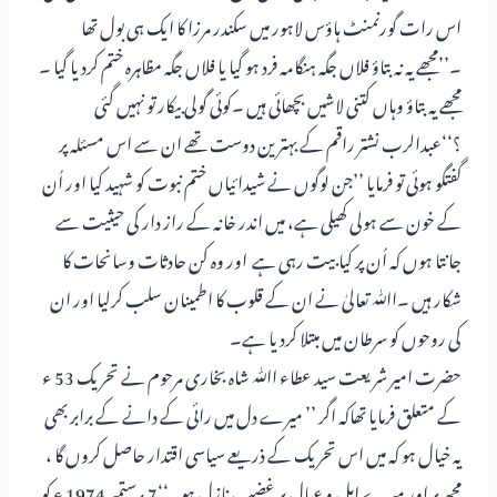
اس رات گورنمنٹ ہاؤس لاہور میں سکندر مرزا کا ایک ہی بول تھا
۔’’مجھے یہ نہ بتاؤ فلاں جگہ ہنگامہ فرد ہو گیا یا فلاں جگہ مظاہرہ ختم کردیا گیا ۔
مجھے یہ بتاؤ وہاں کتنی لاشیں بچھائی ہیں ۔کوئی گولی بیکار تو نہیں گئی
؟‘‘عبدالرب نشتر راقم کے بہترین دوست تھے ان سے اس مسئلہ پر
گفتگو ہوئی تو فرمایا ’’جن لوگوں نے شیدائیاں ختم نبوت کو شہید کیا اور اُن
کے خون سے ہولی کھیلی ہے، میں اندر خانہ کے راز دار کی حیثیت سے
جانتا ہوں کہ اُن پر کیا بیت رہی ہے اور وہ کن حادثات وسانحات کا
شکار ہیں ۔اﷲ تعالیٰ نے ان کے قلوب کا اطمینان سلب کرلیا اور ان
کی روحوں کو سرطان میں مبتلا کردیا ہے۔
حضرت امیر شریعت سید عطاء اﷲ شاہ بخاری مرحوم نے تحریک 53 ء
کے متعلق فرمایا تھاکہ اگر ’’ میرے دل میں رائی کے دانے کے برابر بھی
یہ خیال ہو کہ میں اس تحریک کے ذریعے سیاسی اقتدار حاصل کروں گا ،
مجھ پر اور میرے اہل و عیال پر غضب نازل ہو۔‘‘7 ؍ستمبر 1974 ء کو