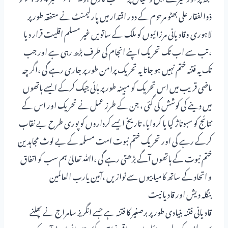
ذوالفقار علی بھٹو مرحوم کے دور اقتدار میں پارلیمنٹ نے متفقہ طور پر
لاہوری وقادیانی مرزائیوں کو ملک کے ساتویں غیر مسلم اقلیت قرار دیا
،تب سے اب تک تحریک اپنے انجام کی طرف بڑھ رہی ہے اور جب
تک یہ فتنہ ختم نہیں ہو جاتا یہ تحریک پرامن طور پر جاری رہے گی ،اگر چہ
ماضی قریب میں اس تحریک کو مبینہ طور پر ہائی جیک کرکے ایسے ہاتھوں
میں دینے کی کوشش کی گئی ، جن کے طرز عمل نے تحریک اور اس کے
نتائج کو سبوتاژ کیا یا کروایا، تاریخ ایسے کرداروں کو پوری طرح بے نقاب
کرکے رہے گی اور تحریک ختم نبوت امت مسلمہ کے بے لوث مجاہدین
ختم نبوت کے ہاتھوں آگے بڑھتی رہے گی ،اﷲ تعالیٰ ہم سب کو اتفاق
و اتحاد کے ساتھ کامیابیوں سے نوازیں ،آمین یارب العالمین
بنگلہ دیش اور قادیانیت
قادیانی فتنہ بنیادی طور پر برصغیر کا فتنہ ہے جسے انگریز سامراج نے پھلنے