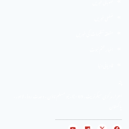
صوبائی خبریں
ضلعی خبریں
متعلقہ تنظیمات کی خبریں
اخبارِ ختم نبوت
قادیانی دنیا
پتہ
احرار مرکزی سیکرٹریٹ . 69 -C ، نیو مسلم ٹاؤن ، وحدت روڈ ، لاہور ،
پاکستان