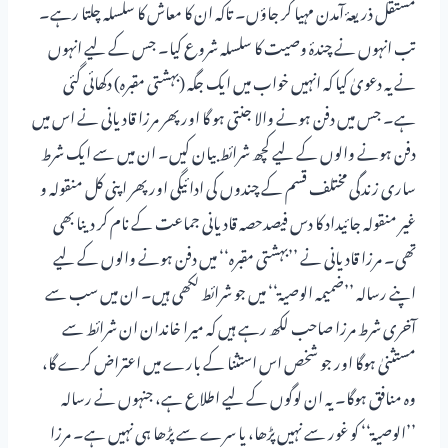
مستقل ذریعۂ آمدن مہیا کر جاؤں۔ تاکہ ان کا معاش کا سلسلہ چلتا رہے۔
تب انہوں نے چندۂ وصیت کا سلسلہ شروع کیا۔ جس کے لیے انہوں
نے یہ دعویٰ کیا کہ انہیں خواب میں ایک جگہ (بہشتی مقبرہ) دکھائی گئی
ہے۔ جس میں دفن ہونے والا جنتی ہو گا اور پھر مرزا قادیانی نے اس میں
دفن ہونے والوں کے لیے کچھ شرائط بیان کیں۔ ان میں سے ایک شرط
ساری زندگی مختلف قسم کے چندوں کی ادائیگی اور پھر اپنی کل منقولہ و
غیر منقولہ جائیداد کا دس فیصدحصہ قادیانی جماعت کے نام کر دینا بھی
تھی۔ مرزا قادیانی نے ’’بہشتی مقبرہ‘‘ میں دفن ہونے والوں کے لیے
اپنے رسالہ ’’ضمیمہ الوصیۃ‘‘ میں جو شرائط لکھی ہیں۔ ان میں سب سے
آخری شرط مرزا صاحب لکھ رہے ہیں کہ میرا خاندان ان شرائط سے
مستثنیٰ ہوگا اور جو شخص اس استثنا کے بارے میں اعتراض کرے گا،
وہ منافق ہوگا۔ یہ ان لوگوں کے لیے اطلاع ہے، جنہوں نے رسالہ
’’الوصیۃ‘‘ کو غور سے نہیں پڑھا، یا سرے سے پڑھا ہی نہیں ہے۔ مرزا