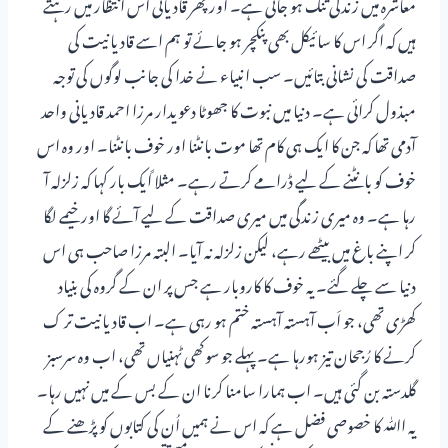
معاشرہ میں زندگی تنگ ہو جاتی ہے۔ اور پھر قادیانی اس انتظار میں رہتے
ہیں کہ اگر اس کا سائیکل بھی پنکچر ہو جائے تو ہم اسے قادیانیت کی
صداقت کی نشانی بتائیں۔ سب انبیاء نے خدا کی جانب لوگوں کی توجہ
مبذول کرائی ہے۔ دنیا میں نبوت کا جھوٹا دعویدار مرزا احمد قادیانی واحد
آدمی تھا کہ جن کا ایک ہی کام تھا موت بانٹنا اور خوف بانٹنا۔ اور وہ اس
خوف کو بانٹنے کے لیے ڈرامے کرتے رہے۔ مثلا ًایک بار کہا کہ زلزلہ آ
رہا ہے۔ وہ میری زندگی میں میری صداقت کے لیے آئے گا اور خیمے لگا
کر اپنے باغ میں بیٹھے رہے، لیکن زلزلہ نہ آیا۔ البتہ مرزا صاحب ہی اس
دنیا سے چلے گئے۔ یہ خوف کا کاروبار ہے جس پر ان کے گروہ کی بنیاد
کھڑی تھی، جو اَب آہستہ آہستہ ختم ہو رہی ہے۔ اب قادیانیت تر ک
کرنے کا رُجحان تیز ہورہا ہے۔ پہلے جو سوکھی ٹہنیاں تھی، اب وہ سرسبز
گلدستہ بن گئی ہیں۔ اب ہمارا سامنا کرنا ان کے بس کے میں نہیں رہا۔
یہ اﷲ کا خصوصی فضل ہے کہ اس نے ہمیں اُن کی کتابوں کو پڑھنے کے