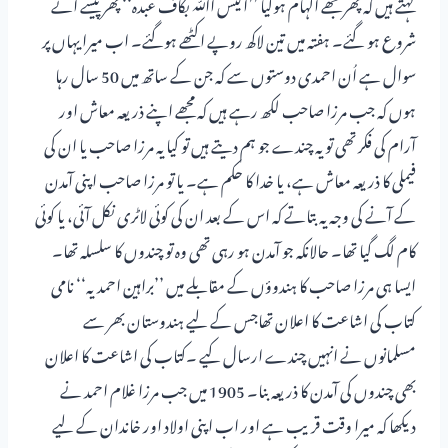
کہتے ہیں کہ پھر مجھے الہام ہوگیا ’’الیس اﷲ بکاف عبدہ‘‘ پھر پیسے آنے
شروع ہو گئے۔ ہفتہ میں تین لاکھ روپے اکٹھے ہوگئے۔ اب میرا یہاں پر
سوال ہے اُن احمدی دوستوں سے کہ جن کے ساتھ میں 50 سال رہا
ہوں کہ جب مرزا صاحب لکھ رہے ہیں کہ مجھے اپنے ذریعہ معاش اور
آرام کی فکر تھی تو یہ چندے جو ہم دیتے ہیں تو کیا یہ مرزا صاحب یا ان کی
فیملی کا ذریعہ معاش ہے، یا خدا کا حکم ہے۔ یا تو مرزا صاحب اپنی آمدن
کے آنے کی وجہ یہ بتاتے کہ اس کے بعد ان کی کوئی لاٹری نکل آئی، یا کوئی
کام لگ گیا تھا۔ حالانکہ جو آمدن ہو رہی تھی وہ تو چندوں کا سلسلہ تھا۔
ایسا ہی مرزا صاحب کا ہندوؤں کے مقابلے میں ’’براہین احمدیہ‘‘ نامی
کتاب کی اشاعت کا اعلان تھاجس کے لیے ہندوستان بھر سے
مسلمانوں نے انہیں چندے ارسال کیے ۔کتاب کی اشاعت کا اعلان
بھی چندوں کی آمدن کا ذریعہ بنا۔ 1905 میں جب مرزا غلام احمد نے
دیکھا کہ میرا وقت قریب ہے اور اب اپنی اولاد اور خاندان کے لیے