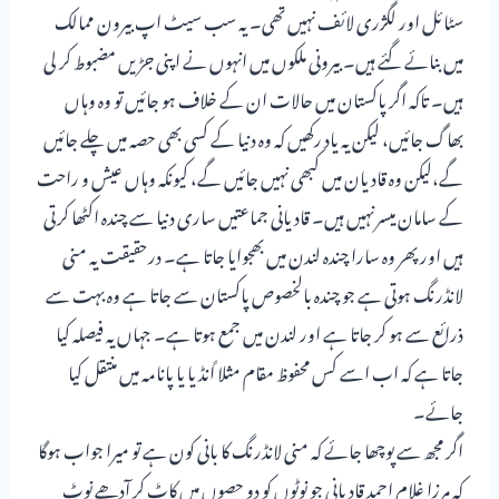
سٹائل اور لگژری لائف نہیں تھی۔ یہ سب سیٹ اپ بیرون ممالک
میں بنائے گئے ہیں۔ بیرونی ملکوں میں انہوں نے اپنی جڑیں مضبوط کر لی
ہیں۔ تاکہ اگر پاکستان میں حالات ان کے خلاف ہو جائیں تو وہ وہاں
بھاگ جائیں، لیکن یہ یاد رکھیں کہ وہ دنیا کے کسی بھی حصہ میں چلے جائیں
گے،لیکن وہ قادیان میں کبھی نہیں جائیں گے، کیونکہ وہاں عیش و راحت
کے سامان میسرنہیں ہیں۔ قادیانی جماعتیں ساری دنیا سے چندہ اکٹھا کرتی
ہیں اور پھر وہ سارا چندہ لندن میں بھجوایا جاتا ہے۔ درحقیقت یہ منی
لانڈرنگ ہوتی ہے جو چندہ بالخصوص پاکستان سے جاتا ہے وہ بہت سے
ذرائع سے ہو کر جاتا ہے اور لندن میں جمع ہوتا ہے۔ جہاں یہ فیصلہ کیا
جاتا ہے کہ اب اسے کس محفوظ مقام مثلا ًانڈیا یا پانامہ میں منتقل کیا
جائے۔
اگر مجھ سے پوچھا جائے کہ منی لانڈرنگ کا بانی کون ہے تو میرا جواب ہوگا
کہ مرزا غلام احمد قادیانی جو نوٹوں کو دو حصوں میں کاٹ کر آدھے نوٹ