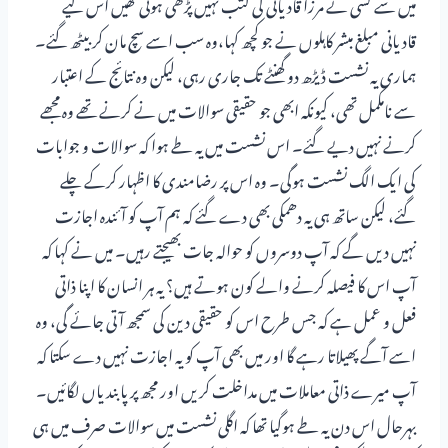
میں سے کسی نے مرزا قادیانی کی کتب نہیں پڑھی ہوئی تھیں اس لیے
قادیانی مبلغ مبشر کاہلوں نے جو کچھ کہا،وہ سب اسے سچ مان کر بیٹھ گئے۔
ہماری یہ نشست ڈیڑھ دو گھنٹے تک جاری رہی، لیکن وہ نتائج کے اعتبار
سے نامکمل تھی، کیونکہ ابھی جو حقیقی سوالات میں نے کرنے تھے وہ مجھے
کرنے نہیں دیے گئے۔ اس نشست میں یہ طے ہوا کہ سوالات و جوابات
کی ایک الگ نشست ہوگی۔ وہ اس پر رضامندی کا اظہار کرکے چلے
گئے، لیکن ساتھ ہی یہ دھمکی بھی دے گئے کہ ہم آپ کو آئندہ اجازت
نہیں دیں گے کہ آپ دوسروں کو حوالہ جات بھیجتے رہیں۔ میں نے کہا کہ
آپ اس کا فیصلہ کرنے والے کون ہوتے ہیں؟ یہ ہر انسان کا اپنا ذاتی
فعل و عمل ہے کہ جس طرح اس کو حقیقی دین کی سمجھ آتی جائے گی، وہ
اسے آگے پھیلاتا رہے گا اور میں بھی آپ کو یہ اجازت نہیں دے سکتا کہ
آپ میرے ذاتی معاملات میں مداخلت کریں اور مجھ پر پابندیاں لگائیں۔
بہرحال اس دن یہ طے ہوگیا تھا کہ اگلی نشست میں سوالات صرف میں ہی