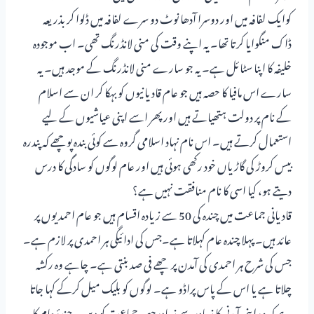
کوایک لفافہ میں اور دوسرا آدھا نوٹ دو سرے لفافہ میں ڈلوا کر بذریعہ
ڈاک منگوایا کرتا تھا۔ یہ اپنے وقت کی منی لانڈرنگ تھی۔ اب موجودہ
خلیفہ کا اپنا سٹائل ہے۔ یہ جو سارے منی لانڈرنگ کے موجد ہیں۔ یہ
سارے اس مافیا کا حصہ ہیں جو عام قادیانیوں کو بہکا کر ان سے اسلام
کے نام پر دولت ہتھیاتے ہیں اور پھر اسے اپنی عیاشیوں کے لیے
استعمال کرتے ہیں۔ اس نام نہاد اسلامی گروہ سے کوئی بندہ پوچھے کہ پندرہ
بیس کروڑ کی گاڑیاں خود رکھی ہوئی ہیں اور عام لوگوں کو سادگی کا درس
دیتے ہو، کیا اسی کا نام منافقت نہیں ہے؟
قادیانی جماعت میں چندہ کی 50 سے زیادہ اقسام ہیں جو عام احمدیوں پر
عائد ہیں۔ پہلا چندہ عام کہلاتا ہے۔جس کی ادائیگی ہر احمدی پر لازم ہے۔
جس کی شرح ہر احمدی کی آمدن پر چھے فی صد بنتی ہے۔ چاہے وہ رکشہ
چلاتا ہے یا اس کے پاس پراڈو ہے۔ لوگوں کو بلیک میل کرکے کہا جاتا
ہے کہ وہ اپنی آمدنی کا زیادہ سے زیادہ حصہ جماعت کو دیں۔ چندۂ عام کا