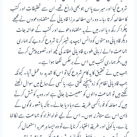
شروع کیا اور میرے پاس جو بھی ذرائع تھے، ان سے تحقیقات اور کتب
کا مطالعہ کرتا رہا۔ دوران مطالعہ مرزا قادیانی کے متضاد دعووں نے مجھے
چکرا کر رکھ دیا اور میں نے یہ متضاد دعوے اور کتب کے حوالہ جات
دیگر قادیانی دوستوں کوواٹس ایپ پر شیئر کرنا شروع کر دیے کہ ہماری
جماعت والے زبانی طور پر قادیانی عقائد کی کچھ اور تصویر پیش کرتے
ہیں،مگر ہماری کتب میں اس کے برعکس لکھا ہوا ہے۔
جب میں نے تحقیق کا یہ کام شروع کیا تو اس کا شدید ردعمل آیا۔ کیونکہ
جب قادیانی نظام کو زد پہنچنے لگتی ہے، یا کسی کے دماغ میں سوال اٹھنے
لگتے ہیں تو جماعت والوں کو مصیبت پڑ جاتی ہے اور وہ یہ کوشش کرتے
ہیں کہ معاملہ کو فوراًکسی طریقہ سے دبا دیا جائے۔ تاکہ باشعور لوگوں کے
ذہن اس سے متاثر نہ ہوں۔ اس کے لیے خواہ افراد کو جماعت سے نکالنا
پڑے، یا کوئی اور طریقہ اختیار کرنا پڑے تو وہ ایسا ہر حربہ استعمال کر
گزرتے ہیں۔ میرے خلاف انکوائری شروع ہوگئی۔ جماعت احمدیہ