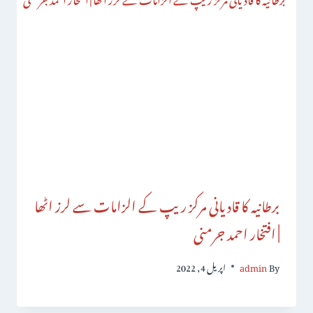
برطانیہ کا قادیانی مرکز ریپ کے الزامات سے لرز اٹھا
| افتخار احمد جرمنی
By
admin
اپریل 4, 2022