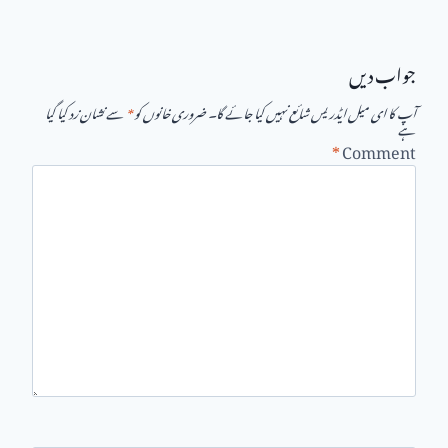
جواب دیں
آپ کا ای میل ایڈریس شائع نہیں کیا جائے گا۔
ضروری خانوں کو
*
سے نشان زد کیا گیا
ہے
*
Comment