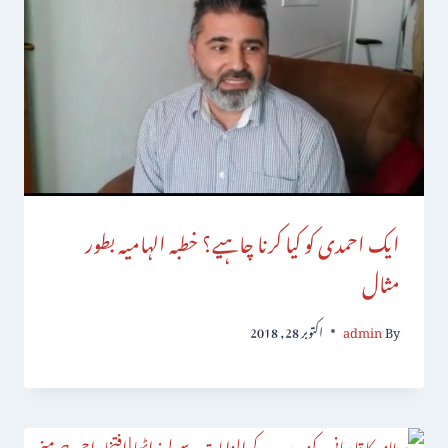
ایک احمدی کو کیا کرنا چاہیے؟ خطبہ الہامیہ بطور
مثال
By
admin
اکتوبر 28, 2018