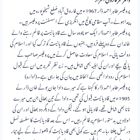
پروفیسر طاہر احمد ڈار 1967ء میں فاروق آباد ضلع شیخوپورہ میں
پیداہوئے۔آپ مقامی کالج میں انگریزی کے اسسٹنٹ پروفیسر ہیں۔
پروفیسر طاہر احمدڈار ایک سو چودہ سال سے قادیانیت پر قائم رہنے والے
خاندان کے وہ پہلے فرد ہیں، جنہوں نے قادیانیت کو ترک کیا اور اسلام کی
دولت پائی۔ اسلام کی سعادت حاصل کرنے میں پروفیسرصاحب کے
پانچ بچے اوران کی اہلیہ بھی شامل ہیں۔ زیرِ نظر تحریر میں ان کے قبول
اسلام کی روداد انھی کے الفاظ میں بیان کی جا رہی ہے۔(ادارہ)
پروفیسر طاہر احمد ڈار کا کہنا ہے کہ میرے دادا جان بوٹے خان ڈار نے
1905ء میں قادیانیت قبول کی تھی۔ دادا کے تین بھائی جن میں میرے
نانا بھی شامل تھے، قادیانی ہو گئے، لیکن دادا کے دیگر دو بھائی اور ان کی
اولادیں بدستور اسلام پر قائم رہیں۔ اس کے بعد قادیانیت کا سلسلہ نسل
در نسل چلتا رہا۔ہم میں سے کوئی بھی قادیانیت کو چھوڑنے کے لیے تیار