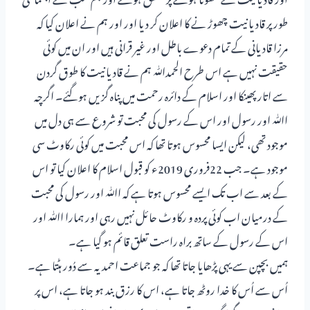
طور پر قادیانیت چھوڑ نے کا اعلان کر دیا اور اور ہم نے اعلان کیا کہ
مرزا قادیانی کے تمام دعوے باطل اور غیر قرانی ہیں اور ان میں کوئی
حقیقت نہیں ہے اس طرح الحمدﷲ ہم نے قادیانیت کا طوق گردن
سے اتار پھینکا اور اسلام کے دائرہ رحمت میں پناہ گزیں ہوگئے۔ اگرچہ
اﷲ اور رسول اور اس کے رسول کی محبت تو شروع سے ہی دل میں
موجود تھی، لیکن ایسا محسوس ہوتا تھا کہ اس محبت میں کوئی رکاوٹ سی
موجود ہے۔ جب 22فروری 2019ء کو قبول اسلام کا اعلان کیا تو اس
کے بعد سے اب تک ایسے محسوس ہوتا ہے کہ اﷲ اور رسول کی محبت
کے درمیان اب کوئی پردہ و رکاوٹ حائل نہیں رہی اور ہمارا اﷲ اور
اس کے رسول کے ساتھ براہ راست تعلق قائم ہو گیا ہے۔
ہمیں بچپن سے یہی پڑھایا جاتا تھا کہ جو جماعت احمدیہ سے دُور ہٹتا ہے۔
اُس سے اُس کا خدا روٹھ جاتا ہے، اس کا رزق بند ہو جاتا ہے، اس پر