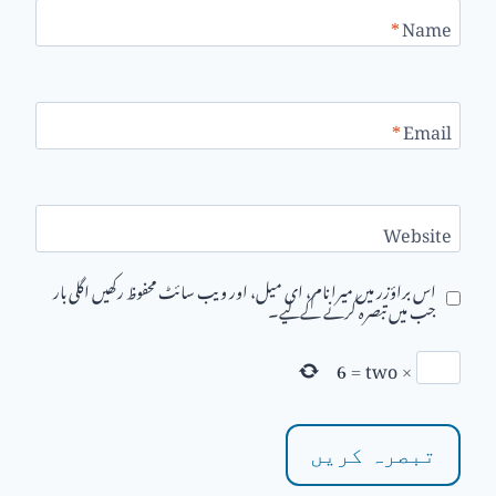
*
Name
*
Email
Website
اس براؤزر میں میرا نام، ای میل، اور ویب سائٹ محفوظ رکھیں اگلی بار
جب میں تبصرہ کرنے کےلیے۔
6
=
two
×