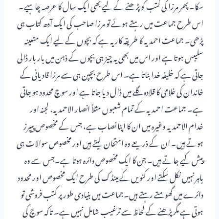
سکا۔ پھر مرزا کی کتب کو پڑھنے کے لیے بھی ایک سال کا عرصہ چاہیے۔
اس طرح جماعت میں رہتے ہوئے تو مرزا صاحب کی ایک آدھ کتاب ہی
پڑھی۔ جماعت احمدیہ کا طریقہ کار یہ ہے کہ بچوں کے لیے ایک متعینہ
سلیبس ہوتا ہے اور اس میں بھی یہ چیز ہی بچوں کے ذہن میں بار بار ڈالی
جاتی ہے کہ خلیفہ خدا بناتا ہے۔ اس طرح بچپن ہی سے مرزا قادیانی کے
خاندان کی غلامی کا قلادہ گلے میں ڈال دیا جاتا ہے اور سوچ محدود ہو جاتی
ہے۔ جماعت احمدیہ کے تمام شعبوں مثلاً انصار الاحمدیہ، لجنہ اور
خدام الاحمدیہ وغیرہ میں ان کا اپنا نصاب ہے، جس کے مخصوص پیپرز
ہوتے ہیں۔ ان کے ذریعے وہ امتحان لیتے ہیں اور مخصوص سوالات ہی
پیش کیے جاتے ہیں۔ جن کا ایک مخصوص دائرہ ہوتا ہے۔جس سے وہ
باہر نہیں نکل سکتے اور کنویں کے مینڈک کی طرح ایک مخصوص اور محدود
دائرے میں گھومتے رہتے ہیں۔جماعت میں بنیادی طور پر کتب فروشی تو
ہوتی ہے مگر پڑھنے کے لحاظ سے ترغیب شامل نہیں ہے۔ تاکہ سوچ کی