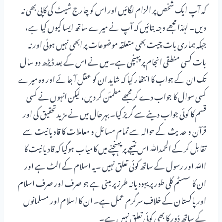
کہ آپ ایک شخص پر الزام لگائیں اور اس کو چارج شیٹ کی کاپی بھی نہ
دیں۔ لہٰذا مجھے وجہ بتائیں کہ آپ نے میرے ساتھ ایسا کیوں کیا ہے،
جبکہ ہماری بات چیت بھی متعلقہ موضوعات پر ابھی نہیں ہوئی اور نہ
بات کسی منطقی انجام پر پہنچی ہے۔ میں نے اس کے بعد ڈیڑھ دو سال
تک ان کے جواب کا انتظار کیا کہ شاید ان کو عقل آ جائے اور وہ میرے
کسی سوال کا جواب دے کر مجھے مطمئن کر دیں، لیکن انہوں نے کسی
قسم کا کوئی جواب دینے سے گریز کیا۔ بہرحال میں نے مزیدتحقیق کی اور
قرآن و حدیث کے حوالہ سے تمام مسائل و معاملات کا قادیانیت سے
تقابل کر کے الحمدﷲ اس نتیجے پر پہنچنے میں کامیاب ہوگیا کہ قادیانیت کا
اﷲ اور رسول کے ساتھ کوئی تعلق نہیں ۔یہ اسلام کے الٹ ہے اور
ان کا سسٹم کلی طور پر یہودیانہ طرز پر مبنی ہے جو صرف اور صرف اسلام
اور پاکستان کے خلاف سرگرم عمل ہے۔ ان کا اسلام اور مسلمانوں
کے ساتھ دُور کا بھی کوئی تعلق نہیں ہے۔