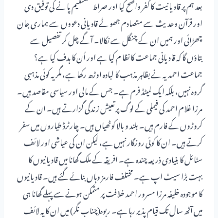
بعد ہم پر قادیانیت کا کفر واضح کیا اور صراط مستقیم پانے کی توفیق دی
اور قرآن وحدیث سے متصادم جھوٹے قادیانی دعووں سے ہماری جان
چھڑائی اور ہمیں ان کے چنگل سے نکالا۔ آگے چل کر تفصیل سے
بتاؤں گا کہ قادیانی جماعت کا نظا م کیا ہے اور اُن کا ہدف کیا ہے؟
جماعت احمدیہ نے بظاہر مذہب کا لبادہ اوڑھ رکھا ہے، مگر یہ کوئی مذہبی
گروہ نہیں، بلکہ ایک لمیٹڈ فرم ہے۔ جس کے مالی اور سیاسی مقاصد ہیں۔
مرزا غلام احمد کی فیملی کے لوگ پرتعیش زندگی گزارتے ہیں۔ ان کے
کروڑوں کے فارم ہیں۔ بلند و بالا کوٹھیاں ہیں۔ چارٹرڈ طیاروں میں سفر
کرتے ہیں۔ ان کا کوئی روزگار نہیں ہے، لیکن ان کی عیاشی اور لائف
سٹائل کا بنیادی ذریعہ چندہ ہے۔ افریقہ کے ملک گھانا میں قادیانیوں کا
بہت بڑا سیٹ اپ ہے۔ مختلف فارمز وہاں بنائے گئے ہیں۔ قادیانیوں
کا موجودہ خلیفہ مرزا مسرور احمد خلافت پر متمکن ہونے سے پہلے گھانا ہی
میں آٹھ سال تک قیام پذیر رہا ہے۔ ربوہ(چناب نگر) میں ان کا یہ لائف