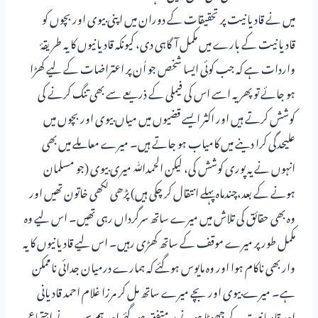
میں نے قادیانیت پر تحقیقات کے دوران میں اپنی بیوی اور بچوں کو
قادیانیت کے بارے میں مکمل آگاہی دی، کیونکہ قادیانیوں کا یہ طریقۂ
واردات ہے کہ جب کوئی ایسا شخص جو اُن پر اعتراضات کے لیے کھڑا
ہو جائے تو پھر یہ اسے اس کی فیملی کے ذریعے سے بھی تنگ کرنے کی
کوشش کرتے ہیں اور اکثر ایسے قضیوں میں میاں بیوی اور بچوں میں
علیحدگی کرا دینے میں کامیاب ہو جاتے ہیں۔ میرے معاملے میں بھی
انہوں نے یہ پوری کوشش کی، لیکن الحمدﷲ میری بیوی (جو مسلمان
ہونے کے بعد،چندماہ پہلے انتقال کر چکی ہیں) پڑھی لکھی خاتون تھیں اور
وہ بھی حقائق کی تلاش میں میرے ساتھ سرگرداں رہی تھیں۔ اس لیے وہ
مکمل طور پر میرے موقف کے ساتھ کھڑی رہیں۔ اس لیے قادیانیوں کا یہ
وار بھی ناکام ہوا اور وہ مایوس ہوگئے کہ ہمارے درمیان جدائی ناممکن
ہے۔ میرے بیوی اور بچے میرے ساتھ مل کر مرزا غلام احمد قادیانی
اور قادیانیت کے جھوٹا ہونے پر متفق ہوگئے اور ہم سب نے اجتماعی