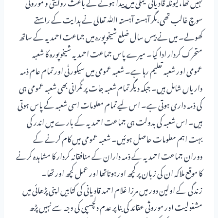
نہیں تھا،کیونکہ قادیانی فیملی میں پیدا ہونے کے باعث روایتی و موروثی
سوچ غالب تھی،مگر آہستہ آہستہ اﷲ تعالی نے ہدایت کے راستے
کھولے۔ میں نے بیس سال ضلع شیخوپورہ میں جماعت احمدیہ کے ساتھ
متحرک کردار ادا کیا۔ میرے پاس جماعت احمدیہ شیخوپورہ کا شعبہ
عمومی اور شعبہ تعلیم رہا ہے۔ شعبہ عمومی میں سیکورٹی اور تمام عام ذمہ
داریاں شامل ہیں۔ جبکہ دیگر تمام شعبہ جات پر نگرانی بھی شعبہ عمومی ہی
کی ذمہ داری ہوتی ہے۔ اس لیے تمام معلومات اسی شعبہ کے پاس ہوتی
ہیں۔ اس شعبہ کی بدولت ہی جماعت احمدیہ کے بارے میں اندر کی
بہت اہم معلومات حاصل ہوئیں۔ شعبہ عمومی میں کام کرنے کے
دوران جماعت احمدیہ کے ذمہ داران کے منافقانہ کردار کا مشاہدہ کرنے
کا موقع ملاکہ ان کی زبان پر کچھ اورہوتاتھا اور عمل کچھ اور تھا۔
زندگی کے اولین دور میں مرزا غلام احمد قادیانی کی کتابیں اپنی پڑھائی میں
مشغولیت اور موروثی عقائد کی بنا پر عدم دلچسپی کی وجہ سے نہیں پڑھ