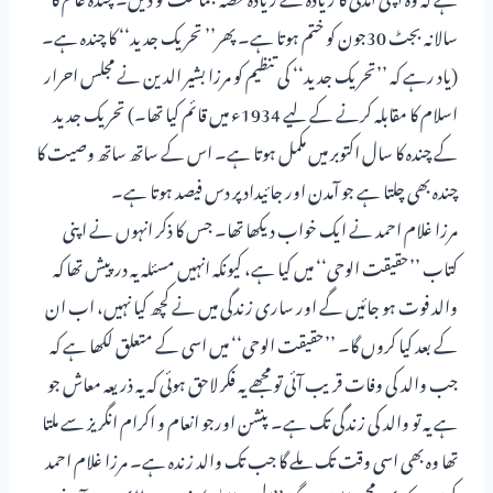
سالانہ بجٹ 30جون کو ختم ہوتا ہے۔ پھر’’ تحریک جدید‘‘ کا چندہ ہے۔
(یاد رہے کہ ’’تحریک جدید‘‘ کی تنظیم کو مرزا بشیر الدین نے مجلس احرار
اسلام کا مقابلہ کرنے کے لیے 1934ء میں قائم کیا تھا۔) تحریک جدید
کے چندہ کا سال اکتوبر میں مکمل ہوتا ہے۔ اس کے ساتھ ساتھ وصیت کا
چندہ بھی چلتا ہے جو آمدن اور جائیداد پر دس فیصد ہوتا ہے۔
مرزا غلام احمد نے ایک خواب دیکھا تھا۔ جس کا ذکر انہوں نے اپنی
کتاب ’’حقیقت الوحی‘‘ میں کیا ہے، کیونکہ انہیں مسئلہ یہ درپیش تھا کہ
والد فوت ہو جائیں گے اور ساری زندگی میں نے کچھ کیا نہیں، اب ان
کے بعد کیا کروں گا۔ ’’حقیقت الوحی‘‘ میں اسی کے متعلق لکھا ہے کہ
جب والد کی وفات قریب آئی تو مجھے یہ فکر لاحق ہوئی کہ یہ ذریعہ معاش جو
ہے یہ تو والد کی زندگی تک ہے۔ پنشن اورجو انعام و اکرام انگریز سے ملتا
تھا وہ بھی اسی وقت تک ملے گا جب تک والد زندہ ہے۔ مرزا غلام احمد