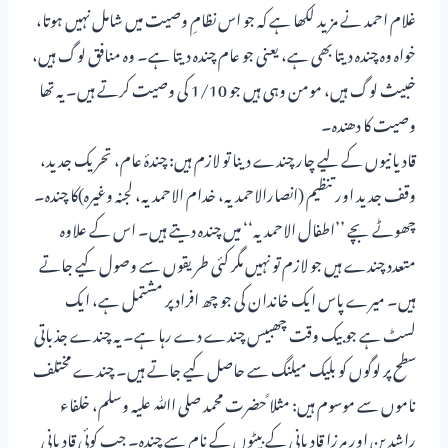
غلام احمد نے مزید لکھا ہے کہ جو اس نظامِ وصیت میں شامل نہیں ہوتا،
خواہ وہ چندہ دیتا بھی ہے، یعنی جو عام چندہ دیتا ہے۔ وہ منافق لوگ ہیں،
خبیث لوگ ہیں، مومن وہی ہیں جو 1/10 کی وصیت کرتے ہیں۔ یہ تھا
وصیت کا دھندہ۔
قادیانیوں کے لیے چار چندے دینا تو لازم ہیں: چندۂ عام، تحریک جدید،
وقف جدید اور تنظیم (انصارالاحمدیہ، خدام الاحمدیہ، لجنہ وغیرہ)کا چندہ۔
چھوٹے بچے ’’اطفال الاحمدیہ‘‘ میں چندہ دیتے ہیں۔ اس کے علاوہ
متعدد چندے ہیں جو لازم تو نہیں مگر کئی طریقوں سے وصول کیے جاتے
ہیں۔ میرے پاس ایک خاندان کی جو چھ افراد پر مشتمل ہے، ایک
لسٹ ہے جو بیک وقت چھبیس چندے دے رہا ہے۔ یہ چندے جذباتی
سطح پر لوگوں کو بلیک میلنگ سے حاصل کیے جاتے ہیں۔ چندے مختلف
ناموں سے موسوم ہیں: مثلا ًحضرت محمد صلی اﷲ علیہ وسلم، خلفاء
راشدین اور مرزا قادیانی کے بیٹوں کے نام سے چندہ۔ جب کوئی قادیانی