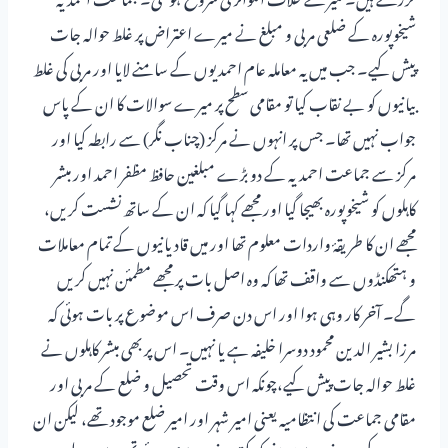
شیخوپورہ کے ضلعی مربی و مبلغ نے میرے اعتراض پر غلط حوالہ جات
پیش کیے۔ جب میں یہ معاملہ عام احمدیوں کے سامنے لایا اور مربی کی غلط
بیانیوں کو بے نقاب کیا تو مقامی سطح پر میرے سوالات کا ان کے پاس
جواب نہیں تھا۔ جس پر انہوں نے مرکز (چناب نگر) سے رابطہ کیا اور
مرکز سے جماعت احمدیہ کے دو بڑے مبلغین حافظ مظفر احمد اور مبشر
کاہلوں کو شیخوپورہ بھیجا گیا اور مجھے کہا گیا کہ ان کے ساتھ نشست کریں،
مجھے ان کا طریقۂ واردات معلوم تھا اور میں قادیانیوں کے تمام معاملات
و ہتھکنڈوں سے واقف تھا کہ وہ اصل بات پر مجھے مطمئن نہیں کریں
گے۔ آخر کار وہی ہوا اور اس دن صرف اس موضوع پر بات ہوئی کہ
مرزا بشیر الدین محمود دوسرا خلیفہ ہے یا نہیں۔ اس پر بھی مبشر کاہلوں نے
غلط حوالہ جات پیش کیے،چونکہ اس وقت تحصیل و ضلع کے مربی اور
مقامی جماعت کی انتظامیہ یعنی امیر شہر اور امیر ضلع موجود تھے، لیکن ان