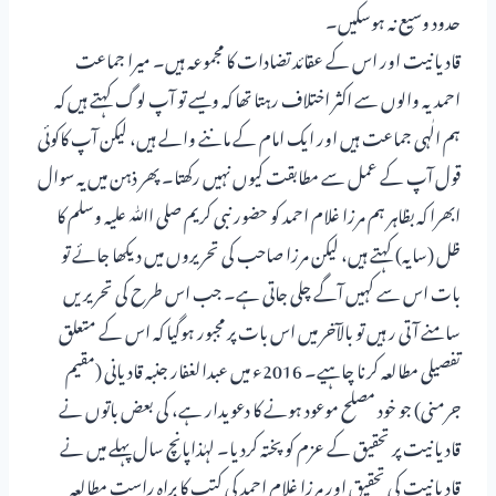
حدود وسیع نہ ہوسکیں۔
قادیانیت اور اس کے عقائد تضادات کا مجموعہ ہیں۔ میرا جماعت
احمدیہ والوں سے اکثر اختلاف رہتا تھا کہ ویسے تو آپ لوگ کہتے ہیں کہ
ہم الٰہی جماعت ہیں اور ایک امام کے ماننے والے ہیں، لیکن آپ کاکوئی
قول آپ کے عمل سے مطابقت کیوں نہیں رکھتا۔ پھر ذہن میں یہ سوال
ابھرا کہ بظاہر ہم مرزا غلام احمد کو حضور نبی کریم صلی اﷲ علیہ وسلم کا
ظل (سایہ) کہتے ہیں، لیکن مرزا صاحب کی تحریروں میں دیکھا جائے تو
بات اس سے کہیں آگے چلی جاتی ہے۔ جب اس طرح کی تحریریں
سامنے آتی ر ہیں تو بالآخر میں اس بات پر مجبور ہوگیا کہ اس کے متعلق
تفصیلی مطالعہ کرنا چاہیے۔ 2016ء میں عبدالغفار جنبہ قادیانی (مقیم
جرمنی) جو خود مصلح موعود ہونے کا دعویدار ہے، کی بعض باتوں نے
قادیانیت پر تحقیق کے عزم کو پختہ کردیا۔ لہٰذاپانچ سال پہلے میں نے
قادیانیت کی تحقیق اور مرزا غلام احمد کی کتب کا براہ راست مطالعہ