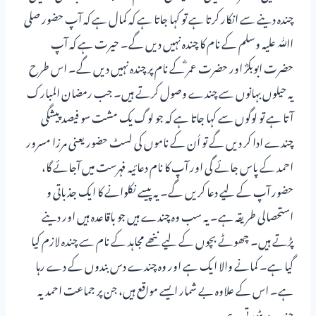
چندہ دینے سے انکار کرتا ہے تو کہا جاتا ہے کہ کمال ہے کہ آپ حضور صلی
اﷲ علیہ وسلم کے نام کا چندہ نہیں دیں گے۔ حیرت ہے کہ آپ
حضرت ابوبکرؓ اور حضرت عمر ؓکے نام پر چندہ نہیں دیں گے۔ اس طرح
یہ حیلوں بہانوں سے چندے وصول کرتے ہیں۔ جب رمضان المبارک
آتا ہے تو لوگوں سے کہا جاتا ہے کہ جو لوگ یک مشت سو فیصد پیشگی
چندے ادا کر دیں گے تو اُن کے ناموں کی لسٹ حضور یعنی مرزا مسرور
احمد کے پاس جائے گی اور آپ کا نام دعائیہ فہرست میں آجائے گا،
حضور آپ کے لیے دعا کریں گے۔ یہ پیسے نکلوانے کا ایک جذباتی و
استحصالی طریقہ ہے۔ یہ سب وہ چندے ہیں جو باقاعدہ ہیں اور دینے
پڑتے ہیں۔ چھوٹے بچوں کے لیے ننھے مجاہد کے نام سے چندہ لازم کیا
گیا ہے۔ کمانے والا ایک ہے اور وہ چندے دس بندوں کے دے رہا
ہے۔ اس کے علاوہ بے شمار ایسے مواقع ہیں، جن پر جماعت احمدیہ
چندے بٹورتی ہے۔