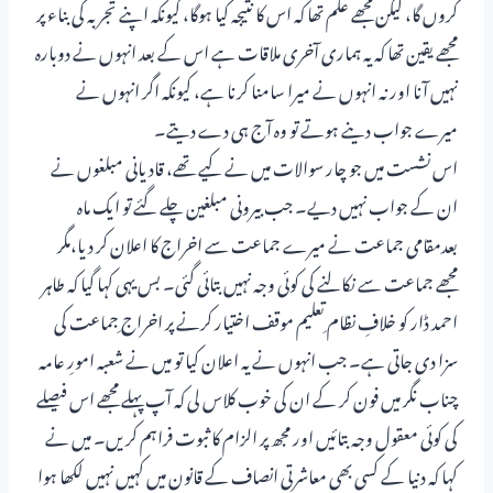
کروں گا، لیکن مجھے علم تھا کہ اس کا نتیجہ کیا ہوگا، کیونکہ اپنے تجربہ کی بناء پر
مجھے یقین تھا کہ یہ ہماری آخری ملاقات ہے اس کے بعد انہوں نے دوبارہ
نہیں آنا اور نہ انہوں نے میرا سامنا کرنا ہے، کیونکہ اگر انہوں نے
میرے جواب دینے ہوتے تو وہ آج ہی دے دیتے۔
اس نشست میں جو چار سوالات میں نے کیے تھے، قادیانی مبلغوں نے
ان کے جواب نہیں دیے۔ جب بیرونی مبلغین چلے گئے تو ایک ماہ
بعدمقامی جماعت نے میرے جماعت سے اخراج کا اعلان کر دیا،مگر
مجھے جماعت سے نکالنے کی کوئی وجہ نہیں بتائی گئی۔ بس یہی کہا گیا کہ طاہر
احمد ڈار کو خلافِ نظام ِتعلیم موقف اختیار کرنے پر اخراج ِجماعت کی
سزا دی جاتی ہے۔ جب انہوں نے یہ اعلان کیا تو میں نے شعبہ امورِ عامہ
چناب نگر میں فون کر کے ان کی خوب کلاس لی کہ آپ پہلے مجھے اس فیصلے
کی کوئی معقول وجہ بتائیں اور مجھ پر الزام کا ثبوت فراہم کریں۔ میں نے
کہا کہ دنیا کے کسی بھی معاشرتی انصاف کے قانون میں کہیں نہیں لکھا ہوا