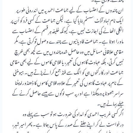
ان چندوں کے احتساب کے لیے جماعت احمدیہ میں اندرونی طور پر
ایک نام نہاد آڈٹ سسٹم بنایا گیا ہے، لیکن جماعت کے کسی فرد کو اُن پر
انگلی اٹھانے کی اجازت نہیں ہے، کیونکہ خلیفہ ہر قسم کے احتساب سے
ماورا ہوتا ہے۔ جماعت قادیانیوں سے چندے وصول توکرتی ہے، مگر
مقامی علاقائی مسائل میں وہ حاصل شدہ چندوں میں سے کچھ بھی خرچ
نہیں کرتی، بلکہ عبادت گاہوں کی تعمیر، یا فلاحی کاموں کے لیے بھی مقامی
جماعت اور کارکنوں ہی کو الگ سے فنڈ جمع کرانے پڑتے ہیں۔ ہیومنٹی
کے نام پر عبادت گاہوں کی تعمیر کے علاوہ فلاحی کاموں کا ڈھنڈورا پیٹنا
سراسر جھوٹا پروپیگنڈا ہے اور یہ سب لوگوں سے پیسے حاصل کرنے کے
حیلے بہانے ہیں۔
اگر کسی غریب احمدی کو امداد کی ضرورت ہو تو سب سے پہلے وہ
درخواست لے کر اپنے حلقے کے صدر کے پاس جاتا ہے۔ پھر امیر شہر،