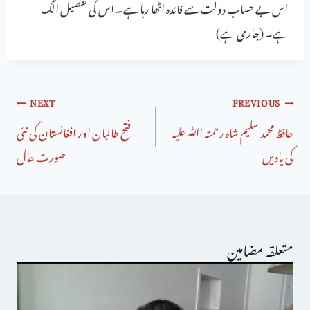
اس بے حساب دولت سے فائدہ اٹھا رہا ہے۔ اس کی تفصیل الگ
ہے۔ (جاری ہے)
NEXT
PREVIOUS
حافظ محمد سلیم شاہ رحمتہ اﷲ علیہ
فتح طالبان اور افغانستان کی نئی
کی یادیں
صورت حال
متعلقہ مضامین