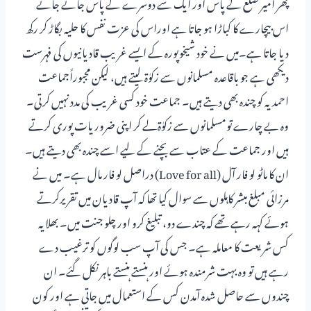
پھر امیر ضلع کے پاس اور ایک سے دوسرے کے پاس جاتے جاتے
اس بیچارے کا کباڑا ہو جاتا ہے اوراس کی عزت نفس کا حلیہ بگاڑ کر رکھ
دیا جاتا ہے۔میں نے خود شیخوپورہ کے ایسے غریب قادیانیوں کی فہرست
دیکھی ہے جو باقاعدہ مسلمانوں سے زکوٰۃ لیتے ہیں، لیکن مجبوراًجماعت
احمدیہ کو چندہ بھی دیتے ہیں۔ جماعت خود کسی غریب کی مدد نہیں کرتی۔
وہ بے چارے تومسلمانوں سے زکوٰۃلے کر اپنی ضروریات پوری کرتے
ہیں اور جماعت کے عتاب سے بچنے کے لیے اسے چندہ بھی دیتے ہیں۔
ان کا ماٹو لو فار آل (Love for all) دراصل لو فار مال ہے۔ میں نے
مرزائی مبلغ مبشر کاہلوں سے سوال کیا تھا کہ آپ قادیان میں تقریرکرتے
ہوئے کہہ رہے تھے کہ چندے دو، تبلیغ کرو اور چلو جنت میں۔ بھلا یہ
کس شریعت کا معاملہ ہے۔ جس کی آپ سب لوگوں کو ترغیب دے
رہے ہیں تو وہ بہت شرمندہ ہوئے اور ہنستے ہنستے باہر نکل گئے۔ ان
چندوں سے حاصل شدہ آمدن کس کے استعمال میں جاتی ہے اور کون