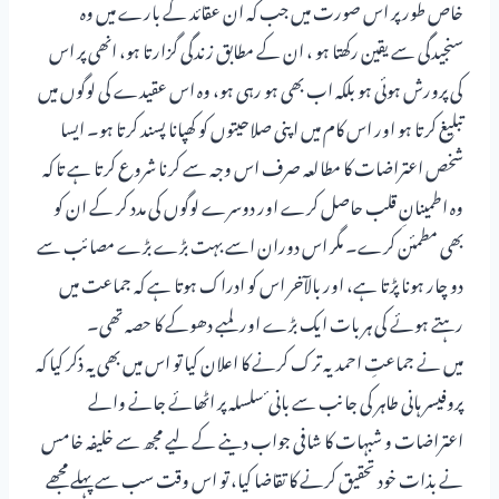
خاص طور پر اس صورت میں جب کہ ان عقائد کے بارے میں وہ
سنجیدگی سے یقین رکھتا ہو ، ان کے مطابق زندگی گزارتا ہو، انھی پر اس
کی پرورش ہوئی ہو بلکہ اب بھی ہو رہی ہو، وہ اس عقیدے کی لوگوں میں
تبلیغ کرتا ہو اور اس کام میں اپنی صلاحیتوں کو کھپانا پسند کرتا ہو۔ ایسا
شخص اعتراضات کا مطالعہ صرف اس وجہ سے کرنا شروع کرتا ہے تا کہ
وہ اطمینانِ قلب حاصل کرے اور دوسرے لوگوں کی مدد کر کے ان کو
بھی مطمئن کرے۔ مگر اس دوران اسے بہت بڑے بڑے مصائب سے
دو چار ہونا پڑتا ہے، اور بالآخر اس کو ادراک ہوتا ہے کہ جماعت میں
رہتے ہوئے کی ہر بات ایک بڑے اور لمبے دھوکے کا حصہ تھی۔
میں نے جماعتِ احمدیہ ترک کرنے کا اعلان کیا تو اس میں بھی یہ ذکر کیا کہ
پروفیسر ہانی طاہر کی جانب سے بانی ٔ سلسلہ پر اٹھائے جانے والے
اعتراضات و شبہات کا شافی جواب دینے کے لیے مجھ سے خلیفہ خامس
نے بذات خود تحقیق کرنے کا تقاضا کیا، تو اس وقت سب سے پہلے مجھے