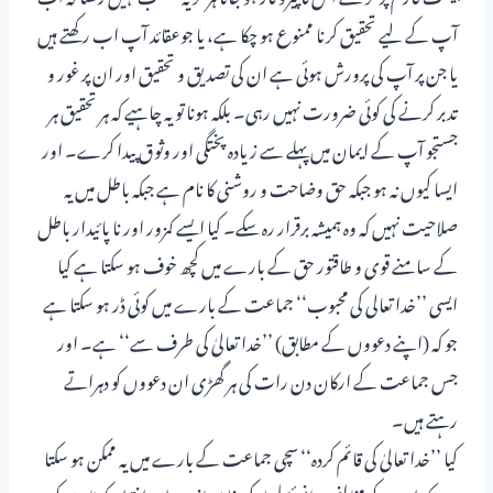
آپ کے لیے تحقیق کرنا ممنوع ہو چکا ہے، یا جوعقائد آپ اب رکھتے ہیں
یا جن پر آپ کی پرورش ہوئی ہے ان کی تصدیق و تحقیق اور ان پر غور و
تدبر کرنے کی کوئی ضرورت نہیں رہی۔ بلکہ ہونا تو یہ چاہیے کہ ہر تحقیق ہر
جستجو آپ کے ایمان میں پہلے سے زیادہ پختگی اور وثوق پیدا کرے۔ اور
ایسا کیوں نہ ہو جبکہ حق وضاحت و روشنی کا نام ہے جبکہ باطل میں یہ
صلاحیت نہیں کہ وہ ہمیشہ برقرار رہ سکے۔ کیا ایسے کمزور اور نا پائیدار باطل
کے سامنے قوی و طاقتور حق کے بارے میں کچھ خوف ہو سکتا ہے کیا
ایسی ’’خدا تعالی کی محبوب‘‘ جماعت کے بارے میں کوئی ڈر ہو سکتا ہے
جو کہ (اپنے دعووں کے مطابق) ’’خدا تعالیٰ کی طرف سے‘‘ ہے۔ اور
جس جماعت کے ارکان دن رات کی ہر گھڑی ان دعووں کو دہراتے
رہتے ہیں۔
کیا ’’خدا تعالیٰ کی قائم کردہ‘‘ سچی جماعت کے بارے میں یہ ممکن ہو سکتا