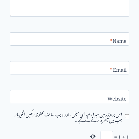
*
Name
*
Email
Website
اس براؤزر میں میرا نام، ای میل، اور ویب سائٹ محفوظ رکھیں اگلی بار
جب میں تبصرہ کرنے کےلیے۔
=
1
+
1