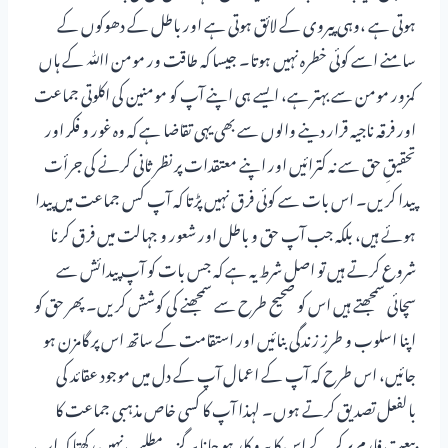
ہوتی ہے ،وہی پیروی کے لائق ہوتی ہے اور باطل کے دھوکوں کے
سامنے اسے کوئی خطرہ نہیں ہوتا۔ جیسا کہ طاقت ور مومن اﷲ کے ہاں
کمزور مومن سے بہتر ہے، ایسے ہی اپنے آپ کو مومنین کی اکلوتی جماعت
اور فرقہ ناجیہ قرار دینے والوں سے بھی یہی تقاضا ہے کہ وہ غور و فکر اور
تحقیقِ حق سے نہ کترائیں اور اپنے معتقدات پر نظر ثانی کرنے کی جرأت
پیدا کریں۔ اس بات سے کوئی فرق نہیں پڑتا کہ آپ کس جماعت میں پیدا
ہوئے ہیں، بلکہ جب آپ حق و باطل اور شعور و جہالت میں فرق کرنا
شروع کرتے ہیں تو اصل شرط یہ ہے کہ جس بات کو آپ پیدائش سے
سچائی سمجھتے ہیں اس کو صحیح طرح سے سمجھنے کی کوشش کریں۔ پھر حق کو
اپنا اسلوب و طرزِ زندگی بنائیں اور استقامت کے ساتھ اس پر گامزن ہو
جائیں، اس طرح کہ آپ کے اعمال آپ کے دل میں موجود عقائد کی
بالفعل تصدیق کرتے ہوں۔ لہذا آپ کا کسی خاص مذہبی جماعت کا
بیعت فارم پر کر کے اس کا پیرو کار ہو جانا ہر گز یہ مطلب نہیں رکھتا کہ اب