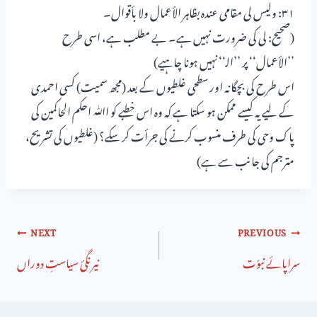
۳۱: ولیس لی مقامی عندہ بظاہر الأعمال ولا بأقوال۔
(صحیح: لی کی ضرورت نہیں ہے۔ بے مطلب ہے، اسی طرح
’’الأعمال‘‘ پر ’’الـ‘‘ نہیں ہونا چاہیے)
اس طرح کی بچگانہ اور سطحی غلطیوں کے بعد (مجھ سمیت) کسی احمدی
کے لیے یہ کیسے ممکن ہو سکتا ہے کہ وہ اس خطبے کو اﷲ احکم الحاکمین کی
پاک وحی کی طرف منسوب کرنے کی جرأت کر سکے؟ (غلطیوں کی تشریح،
مترجم کی جانب سے ہے)
NEXT
PREVIOUS
سراپائے نبوّت
نیرنگیٔ سیاستِ دوراں