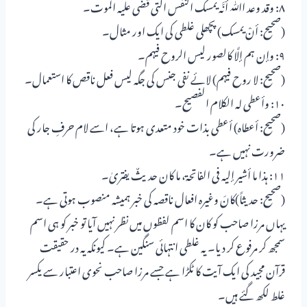
۸: وقد وعد اﷲ أنَّہ یمسک النفس التی قضی علیہ الموت۔
(صحیح: أنْ یمسک) پچھلی غلطی کی ایک اور مثال۔
۹: وإن ہم إلَّا کالصور لیس الروح فیہم۔
(صحیح: لا روح فیہم) لائے نفی جنس کی جگہ لیس فعل ناقص کا استعمال۔
۱۰: وأعطی لہ الکلام الفصیح۔
(صحیح: أعطاہ) أعطی بذات خود متعدی ہوتا ہے، اسے لام حرفِ جار کی
ضرورت نہیں ہے۔
۱۱: ہذا ما أشیر إلیہ فی الفاتحۃ، ما کان حدیثٌ یفتریٰ۔
(صحیح: حدیثاً)کانَ وغیرہ افعال ناقصہ کی خبر ہمیشہ منصوب ہوتی ہے۔
یہاں مرزا صاحب کو کان کا اسم لفظوں میں نظر نہیں آیا تو خبر کو ہی اسم
سمجھ کر مرفوع کر دیا۔ یہ غلطی انتہائی سنگین ہے۔ کیونکہ یہ در حقیقت
قرآن مجید کی ایک آیت کا ٹکڑا ہے جسے مرزا صاحب نحوی اعتبار سے یکسر
غلط لکھ گئے ہیں۔