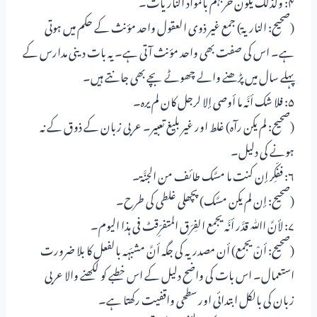
۴: وکذلک یکون حربہم بالمواد الناریات۔
(صحیح: الناریۃ) جمع غیر ذوی العقول واحد مؤنث کے حکم میں ہوتی
ہے۔ اس کی صفت بھی واحد مؤنث آتی ہے۔ یہ بات دینی مدارس کے
پہلے سال میں پڑھنے والے چھوٹے بچے بھی جانتے ہیں۔
۵: فلا شک أنَّہ ما أوصی إلا لرجل کان لم یرہ۔
(صحیح: لم یکن رآہ) غلط اور غیر بلیغ تعبیر۔ عربی زبان کے ذوق کے نہ
ہونے کی دلیل۔
۶: ففکِّر إن کنت ما مسَّک طائف من الجنَّۃ۔
(صحیح: إن لم یکن مسَّک) پچھلی غلطی کی طرح۔
۷: لأنَّ اﷲ قدَّر أنَّہ یجمع الفِرَق المتفرِّقٹ فی ہذا الیوم۔
(صحیح: أنْ یجمع) أن مصدریہ کی جگہ أنَّ مشبّہہ بالفعل کا بلا ضرورت
استعمال۔ اس بات کی واضح دلیل کے اس خطبے کو لکھنے والا عربی
زبان کی بالکل ابتدائی اور سطحی واقفیت رکھتا ہے۔