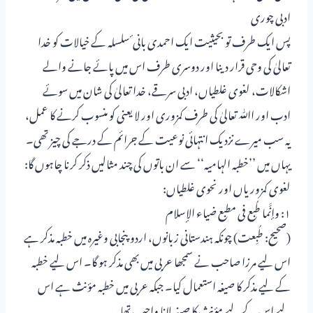
ادبی چوری
پس ایک طرف تو بحیثیت ایک احمدی بانی ٔ سلسلہ کے خیالات کو خدا
تعالیٰ کی وحی قرار دینا اور دوسری طرف اس میں پائے جانے والے
اشکالات، لغوی غلطیاں، ادبی سرقے، خدا تعالیٰ کی شان میں سوئے
ادب اور اﷲ تعالیٰ کی طرف کمزوری اور لا یعنی کو منسوب کرنے کا عمل،
یہ سب میرے نزدیک انتہائی نوعیت کے جرائم کے درجے کی چیز تھی۔
یہاں میں ’’خطبہ الہامیہ‘‘ سے ان باتوں کی چند مثالیں ذکر کرنا چاہوں گا:
لغوی کمزوریاں اور نحوی غلطیاں:
۱: وإنَّما طُبع فی مطبع ضیاء الإسلام
(صحیح: طُبِعت) چونکہ ہندستانی زبانوں، اردو پنجابی وغیرہ میں خطبہ مذکر ہے
اس لیے مرزا صاحب نے سمجھا عربی میں بھی مذکر ہو گا۔ اس لیے خطبہ
کے لیے مذکر کا صیغہ استعمال کیا۔ جبکہ عربی میں خطبہ مؤنث ہے اس
لیے اس کے لیے مؤنث کا صیغہ لانا واجب تھا۔