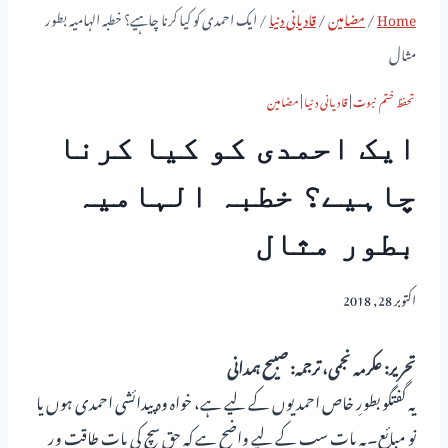
Home
/
مضامین
/
قادیانی دنیا
/
ایک احمدی کو کیا کرنا چاہیے؟ خطبہ الہامیہ بطور
مثال
تحفظ ختم نبوت
|
قادیانی دنیا
|
مضامین
ایک احمدی کو کیا کرنا
چاہیے؟ خطبہ الہامیہ
بطور مثال
اکتوبر 28, 2018
تحریر: عکرمہ نجمی، ترجمہ: صبیح ہمدانی
یہ گفتگو بطورِ خاص احمدیوں کے لیے ہے، خواہ وہ پیدائشی احمدی ہوں یا
نو مبائع۔یہ بات سب کے لیے واضح ہے کہ حق سچ کی بات طاقت ور