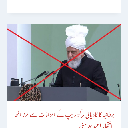
برطانیہ کا قادیانی مرکز ریپ کے الزامات سے لرز اٹھا
| افتخار احمد جرمنی