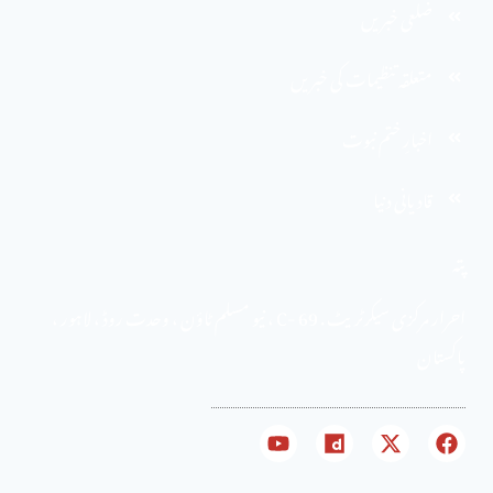
ضلعی خبریں
متعلقہ تنظیمات کی خبریں
اخبارِ ختم نبوت
قادیانی دنیا
پتہ
احرار مرکزی سیکرٹریٹ . 69 -C ، نیو مسلم ٹاؤن ، وحدت روڈ ، لاہور ،
پاکستان