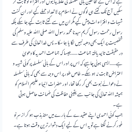
ہے کہ اس کے مخالفین بانی ٔ سلسلہ کی غلط بیانیوں اور افتراء کو ثابت کر
سکیں آج تک کتنے ہی لوگوں نے اسلام پر لا تعداد حملے کیے اور ان گنت
شبہات و افتراء ات پیش کیے مگر ان میں سے کتنے ثابت کیے جا سکے بلکہ
رسول رحمت رسول کریم سیدنا محمد رسول اﷲ صلی اﷲ علیہ وسلم کی
شخصیت پر ایک بھی دھبہ نہیں لگا یا جا سکا۔ پس خدا تعالیٰ کی طرف سے
در حقیقت تائید یافتہ جماعت ……جیسا کہ جماعت احمدیہ کا دعویٰ
ہے……ایسی ہونی چاہیے کہ اس پر اور اس کے بانی ٔ سلسلہ پر کوئی شبہہ و
اعتراض ثابت نہ ہو سکے۔ خاص طور پر اس وجہ سے بھی کہ بانی ٔ سلسلہ
نے دعوائے نبوت بھی کر رکھا تھا، اور حضرات انبیاء علیہم السلام کو
ہمیشہ اﷲ تعالیٰ کی جانب سے یقینی حفاظت کی ضمانت حاصل ہوتی
ہے۔
جب کوئی احمدی اپنے عقیدے کے بارے میں متذبذب ہو کر از سرِ نو
غور کرنے لگتا ہے تو یہ اس کے لیے ایک دشوار ترین وقت ہوتا ہے۔