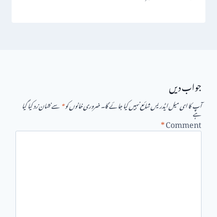
جواب دیں
آپ کا ای میل ایڈریس شائع نہیں کیا جائے گا۔
ضروری خانوں کو
*
سے نشان زد کیا گیا
ہے
*
Comment