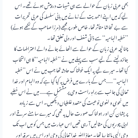
بھی عربی زبان کے حوالے سے ہی شبہات در پیش ہوئے تھے۔ اس
لیے کہ میں اپنے احمدیت کے زمانے میں بانی ٔ سلسلہ کی عربی تحریرات
سے بے تحاشا متأثر تھا، خاص طور پر مجھے (مرزا صاحب کے لکھے ہوئے)
’’خطبہ الہامیہ‘‘ سے ذاتی شغف اور دلی تعلق تھا۔
چنانچہ عربی زبان کے حوالے سے اٹھائے جانے والے اعتراضات کا
جائزہ لینے کے لیے سب سے پہلے میں نے ’’خطبہ الہامیہ‘‘ کا ہی انتخاب
کیا تھا۔ میرے لیے یہ ایک خوفناک حادثہ تھا جب میں نے اس ’’خطبہ
الہامیہ‘‘ ……جس کے بارے میں فرض یہ کیا گیا ہے کہ وہ الہام اور خدا
تعالیٰ کی جانب سے براہِ راست وحی پر مشتمل ہے…… میں نے اس خطبے
میں نحوی و لغوی نوعیت کی متعدد غلطیاں دیکھیں۔ اس سے زیادہ
پریشان کن اور ہولناک صورت حال یہ تھی کہ میرے سامنے سرقے اور
ادبی چوریوں کی مثالیں آ رہی تھیں اس عبارت میں جس کو میں اب تک
وحی الٰہی مانتا رہا تھا۔ معاذ اﷲ خدا تعالیٰ کی وحی اور اس میں سرقہ اور