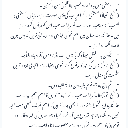
۱۲: ومضیٰ من ہذہ المائۃ خمسہا إلا قلیلٌ من السنین۔
(صحیح: قلیلاً) مستثنیٰ کے اعراب کی پہلی صورت ہے، جہاں مستثنیٰ پر
نصب لانا واجب ہوتا ہے۔ مگر مرزا صاحب اس کو مرفوع لکھ رہے
ہیں۔ حالانکہ ہندستان میں علم نحو کی بنیادی اور ابتدائی ترین کتابوں میں یہ
قاعدہ لکھا ہوا ہے۔
۱۳: فیکون ہذا المثل عبثاً وکذباً لیس مصداقُہ فردٌ من أفراد ہذہ الملَّۃ۔
(صحیح: فرداً) لیس کی خبر کو مرفوع کرنا نحوی اعتبار سے انتہائی کمزور ترین
علمیت کی دلیل ہے۔
۱۴: ثُمَّ إنَّ بعدہم قومٌ یشہدون ولا یُستشہدون۔
(صحیح: قوماً) غالباً مرزا صاحب نے ’’بعد‘‘ کو إنَّ کا اسم سمجھ لیا ہے۔
حالانکہ ہدایۃ النحو پڑھنے والے بھی جانتے ہیں کہ اسم ظرف کبھی مسند الیہ
نہیں ہوسکتا، چنانچہ شروع میں آنے کے با وجود وہ إنَّ کی خبر ہوگا ، اور
قوم إنَّ کا اسم ہونے کی وجہ سے منصوب لانا واجب ہے۔