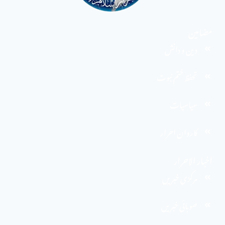
مضامین
دین و دانش
تحفظ ختم نبوت
سیاسیات
کاروان احرار
اخبار الاحرار
مرکزی خبریں
صوبائی خبریں