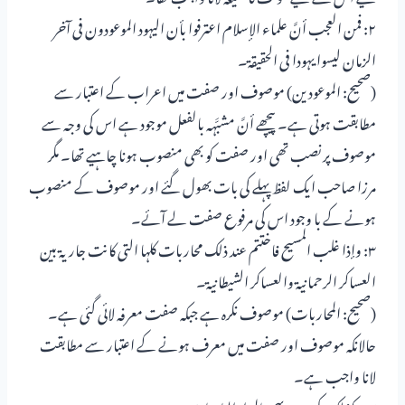
۲: فمن العجب أنَّ علماء الإسلام اعترفوا بأن الیہود الموعودون فی آخر
الزمان لیسوا یہودا فی الحقیقۃ۔
(صحیح: الموعودین) موصوف اور صفت میں اعراب کے اعتبار سے
مطابقت ہوتی ہے۔ پیچھے أنَّ مشبَّہہ بالفعل موجود ہے اس کی وجہ سے
موصوف پر نصب تھی اور صفت کو بھی منصوب ہونا چاہیے تھا۔ مگر
مرزا صاحب ایک لفظ پہلے کی بات بھول گئے اور موصوف کے منصوب
ہونے کے با وجود اس کی مرفوع صفت لے آئے۔
۳: وإذا غلب المسیح فاختتم عند ذلک محاربات کلہا التی کانت جاریۃ بین
العساکر الرحمانیۃ والعساکر الشیطانیۃ۔
(صحیح: المحاربات) موصوف نکرہ ہے جبکہ صفت معرفہ لائی گئی ہے۔
حالانکہ موصوف اور صفت میں معرف ہونے کے اعتبار سے مطابقت
لانا واجب ہے۔