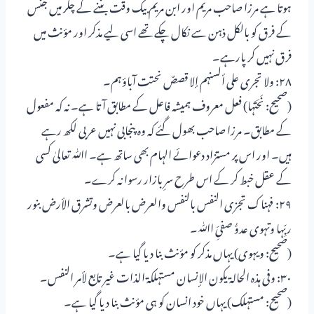
ہوتا ہے مرزا صاحب مریم اور ابن مریم بیک وقت بننے کے چکر میں جنس
کے فرق کو بالکل ذہن سے نکال چکے تھے اسی لیے مذکر اور مؤنث میں
فرق نہیں کر پارہے۔
۲۸: ولا تجری علی ألسنہم إلا قصصٌ نحتت آباؤہم۔
(صحیح: نَحَتَہا) فعل معروف ہمیشہ فاعل کے مطابق آتا ہے۔ نہ کہ مفعول
کے مطابق۔ مرزا صاحب بھول گئے کہ وہ پنجابی نہیں عربی لکھ رہے
ہیں۔ اور اس پر مستزاد دعوائے الہام بھی ساتھ ہے۔ اﷲ تعالیٰ کسی
کے عقل خبط کر کے اس طرح سرِ بازار رسوا نہ کرے۔
۲۹: فہناک تجزی النفس بالنفس والعرض بالعرض وتشرق الأرض بنور
ربِّہا وتہوی عدوُّ صفیِّ اﷲ۔
(صحیح: ویہوی) یہاں مذکر کو مؤنث بنا دیا گیا ہے۔
۳۰: وفی ہذہ الحالۃ یکون الإنسان مستہلکۃ الذات غیر تابع لأمر النفس۔
(صحیح: مستہلک) یہاں خود انسان کو ہی مؤنث بنا دیا گیا ہے۔