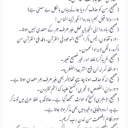
(صحیح: من کو حذف کر دیا جائے یہاں بالکل بے معنی ہے)
۱۹: وإذا قیل لہم: بادروا الخیر أیُّہا الناس!
(صحیح: بادروا إلی الخیر) یہ فعل بغیر حرف جر کے متعدی نہیں ہوتا۔
۲۰: وتقولون: لیس ذکر المسیح الموعود فی القرآن، وقد ملیٔ القرآن من
ذکرہ، ولکن لا یراہ العمون۔
(صحیح: لم یذکر) غلط اور غیر فصیح تعبیر۔
۲۱: فقد أُمر لہ أن یتبع الشریعۃ الفطریۃ۔
(صحیح: لہ کو حذف ہونا چاہیے تھا)أمر بھی بغیر حرف جر متعدی ہوتا ہے۔
۲۲: وإنَّ القصص لا تجری النسخ علیہا کما أنتم تقرُّون۔
(صحیح: لا یجری) نسخ کو مؤنث سمجھا گیا ہے۔ حالانکہ یہ لفظ عربی میں تو مذکر
ہے ہیـ، اردو پنجابی وغیرہ میں بھی مذکر بولا جاتا ہے۔
۲۳: کلامٌ أفصحت من لدن ربٍّ کریم۔