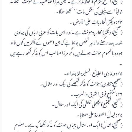
(صحیح: أفصح) کلام کا لفظ مذکر ہے۔ لیکن مرزا صاحب نے مؤنث سمجھا۔
غالباً اسے پنجابی کی ’’گل بات‘‘ سمجھا ہوگا۔
۲۴: ویکثر المحاربات علی الأرض۔
(صحیح: وتکثر) محاربۃ مؤنث ہے۔اور اس بات کو عربی زبان کی بنیادی
شدھ بدھ رکھنے والا ہر شخص جانتا ہے کہ جن اسموں کے آخر میں گول تاء
ہو وہ بالعموم مؤنث ہوتے ہیں، مگر مرزا صاحب اس کو مذکر لکھ رہے ہیں
۔
۲۵: وینادی الطبائع السلیمۃ للاہتداء۔
(صحیح: تنادی) مؤنث کو مذکر لکھنے کی ایک اور مثال۔
۲۶: فیجتمع فرق الشرق والغرب۔
(صحیح: فتجتمع) پچھلی غلطی کی ایک اور مثال۔
۲۷: لیدلَّ الصورۃ علی معناہا۔
(صحیح: لتدلَّ) ایک اور مثال جہاں مؤنث کو مذکر لکھا گیا ہے۔ معلوم