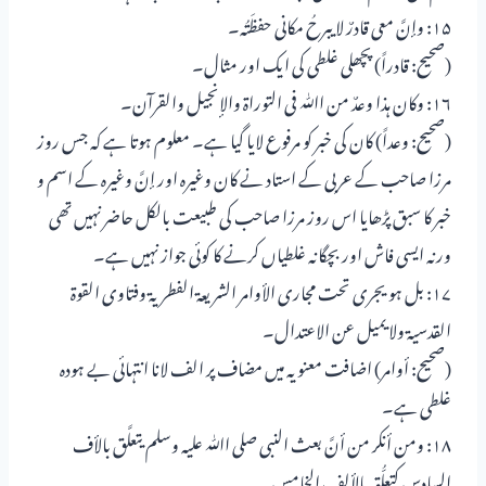
۱۵: وإنَّ معی قادرٌ لا یبرحُ مکانی حفظَتُہ۔
(صحیح: قادراً) پچھلی غلطی کی ایک اور مثال۔
۱۶: وکان ہذا وعدٌ من اﷲ فی التوراۃ والإنجیل والقرآن۔
(صحیح: وعداً) کان کی خبر کو مرفوع لایا گیا ہے۔ معلوم ہوتا ہے کہ جس روز
مرزا صاحب کے عربی کے استاد نے کان وغیرہ اور إنَّ وغیرہ کے اسم و
خبر کا سبق پڑھایا اس روز مرزا صاحب کی طبیعت بالکل حاضر نہیں تھی
ورنہ ایسی فاش اور بچگانہ غلطیاں کرنے کا کوئی جواز نہیں ہے۔
۱۷: بل ہو یجری تحت مجاری الأوامر الشریعۃ الفطریۃ وفتاوی القوۃ
القدسیۃ ولا یمیل عن الاعتدال۔
(صحیح: أوامر) اضافت معنویہ میں مضاف پر الف لانا انتہائی بے ہودہ
غلطی ہے۔
۱۸: ومن أنکر من أنَّ بعث النبی صلی اﷲ علیہ وسلم یتعلَّق بالأف
السادس کتعلُّقہ بالألف الخامس۔