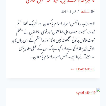
By
admin
جون 2, 2021
لاہور (پ ر) مجلس احرار اسلام پاکستان اور تحریک تحفظ ختم
نبوت سمیت متعدد دینی جماعتوں اور قومی رہنماؤں نے ”ختم
نبوت قانون پر کوئی سمجھوتہ نہیں ہوگا“ وزیر اعظم کے اس بیان کا پر
جوش خیر مقدم کیا ہے اور کہا ہے کہ اس کے عملی مظاہربھی
سامنے آنے چاہیے۔ مجلس احرار اسلام پاکستان…
READ MORE