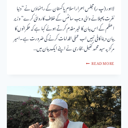
لاہور (پ ر) مجلس احراراسلام پاکستان کے رہنماؤں نے ”دنیا
نفرت پھیلانے والی ویب سائٹس کے خلاف کاروائی کرے“ وزیر
اعظم کے اس بیان کا خیر مقدم کرتے ہوئے کہا ہے کہ حکمرانوں کا
بیان دینا کافی نہیں اب عملی اقدامات کرنے کی ضرورت ہے۔امیر
مرکزیہ سید محمد کفیل بخاری نے اپنے ایک بیان میں…
READ MORE