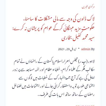
مرکزی خبریں
لاک ڈاون کی وجہ سے مالی مشکلات کا سامنا،
حکومت مزید مہنگائی کرکے عوام کو پریشان نہ کرے:
سید محمد کفیل بخاری
By
admin
اپریل 29, 2021
لاہور (پ ر) مجلس احراراسلام پاکستان کے رہنماؤں نے تمام
مکاتب فکر کے علماء کرام، خطباء عظام اور ائمہ مساجد سے پر زور
اپیل کی ہے کہ آج جمعۃ المبارک کے خطبات میں لوگو ں سے
اجتماعی طور پر توبہ واستغفار کرائی جائے اور اجتماعات میں فضائل
رمضان کے ساتھ ساتھ اس بات کی طرف…
READ MORE