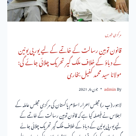
مرکزی خبریں
قانون توہین رسالت کے خاتمے کے لیے یورپی یونین
کے دباؤ کے خلاف ملک گیر تحریک چلائی جائے گی:
مولانا سید محمد کفیل بخاری
By
admin
جون 6, 2021
لاہور (پ ر) مجلس احرار اسلام پاکستان کی مرکزی مجلس عاملہ کے
اجلاس نے فیصلہ کیا ہے کہ قانون توہین رسالت کے خاتمے کے
لیے یورپی یونین کے دباؤ کے خلاف ملک گیر تحریک چلائی جائے
گی۔ اجلاس کی ایک قرار داد کے مطابق اسلام، پاکستان اور عالم