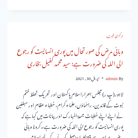
مرکزی خبریں
وبائی مرض کی صورتحال میں پوری انسانیت کو رجوع
الی اللہ کی ضرورت ہے: سید محمد کفیل بخاری
By
admin
اپریل 30, 2021
لاہور(پ ر) مجلس احراراسلام پاکستان اور تحریک تحفظ ختم
نبوت کے قائدین، رہنماؤں،علماء کرام، خطباء عظام اور مبلغین
نے اپنے اپنے خطبات جمعۃ المبارک اوربیانات میں کہاہے کہ
پوری انسانیت کو رجوع الی اللہ کی ضرورت ہے۔کرونا وبائی
مرض ہے اس سے چھٹکارا حاصل کرنے کے لیے اسلامی