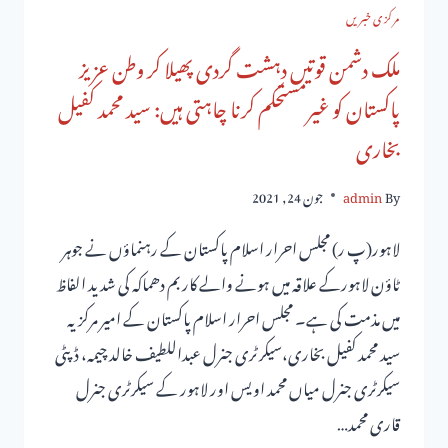
مرکزی خبریں
ملک دشمن قوتیں دہشت گردی پھیلا کر وطن عزیز
پاکستان کو غیرمستحکم کرنا چاہتی ہیں: سید محمد کفیل
بخاری
By
admin
جون 24, 2021
لاہور(پ ر) مجلس احرار اسلام پاکستان کے رہنماؤں نے جوہر
ٹاؤن لاہورکے علاقہ میں ہونے والے کار بم دھماکہ کی شدید الفاظ
میں مذمت کی ہے۔ مجلس احرار اسلام پاکستان کے امیر مرکزیہ
سید محمد کفیل بخاری،سیکر ٹری جنرل عبداللطیف خالد چیمہ، ڈپٹی
سیکرٹری جنرل میاں محمد اویس اور لاہور کے سیکرٹری جنرل
قاری محمد…