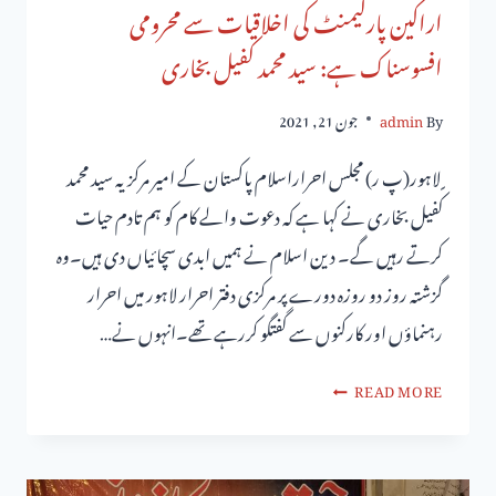
اراکین پارلیمنٹ کی اخلاقیات سے محرومی
افسوسناک ہے: سید محمد کفیل بخاری
By
admin
جون 21, 2021
ٍ لاہور(پ ر) مجلس احراراسلام پاکستان کے امیر مرکزیہ سید محمد
کفیل بخاری نے کہا ہے کہ دعوت والے کام کو ہم تادم حیات
کرتے رہیں گے۔ دین اسلام نے ہمیں ابدی سچائیاں دی ہیں۔وہ
گزشتہ روز دو روزہ دورے پر مرکزی دفتر احرار لاہور میں احرار
رہنماؤں اور کارکنوں سے گفتگو کررہے تھے۔انہوں نے…
READ MORE