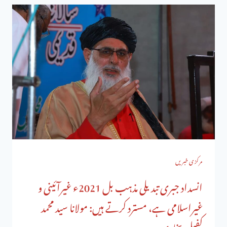
مرکزی خبریں
انسداد جبری تبدیلی مذہب بل 2021ء غیرآئینی و
غیراسلامی ہے، مسترد کرتے ہیں: مولانا سید محمد
کفیل بخاری