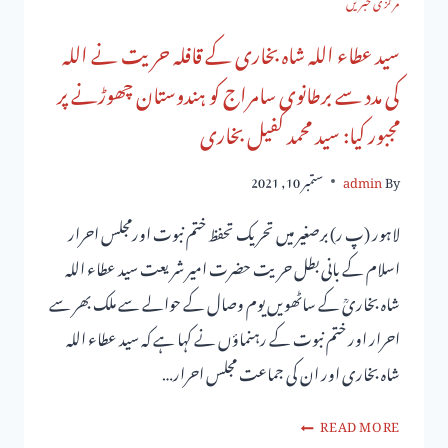
مرکزی خبریں
سید عطاء اللہ شاہ بخاری کے قافلہ حریت نے اللہ
کی مدد سے برطانوی سامراج کو ہندوستان چھوڑنے پر
مجبور کیا: سید محمد کفیل بخاری
By
admin
ستمبر 10, 2021
لاہور (پ ر) برصغیر میں تحریک تحفظ ختم نبوت اورمجلس احرار
اسلام کے بانی بطل حریت حضرت امیر شریعت سید عطاء اللہ
شاہ بخاریؒ کے ساٹھویں یوم وصال کے حوالے سے ملک بھر سے
احرار اور ختم نبوت کے رہنماؤں نے کہا ہے کہ سید عطاء اللہ
شاہ بخاری اور ان کی جماعت مجلس احرار…
READ MORE