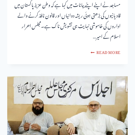
مساجد نے اپنے اپنے بیانات میں کہا ہے کہ وطن عزیز پاکستان میں
قادیانیوں کی بڑھتی ہوئی ریشہ دوانیاں اور قانون نافذ کرنے والے
اداروں کی خاموشی نہایت ہی تشویش ناک ہے۔مجلس احرار
اسلام کے امیر…
READ MORE