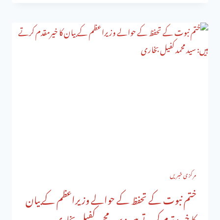
مرکزی خبریں
ختم نبوت کے تحفظ کے حوالے وزیراعظم کے بیان
کا خیرمقدم کرتے ہیں: سید محمد کفیل بخاری