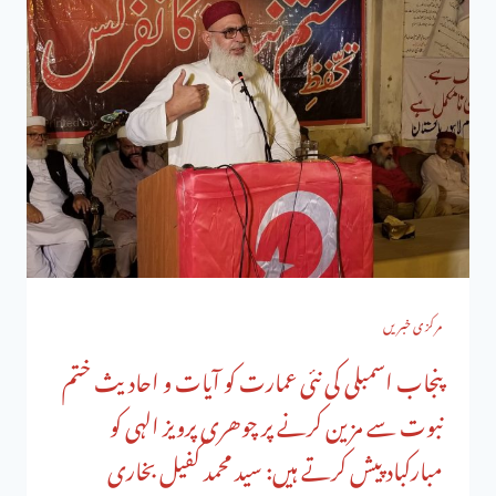
مرکزی خبریں
پنجاب اسمبلی کی نئی عمارت کو آیات و احادیث ختم
نبوت سے مزین کرنے پر چوھری پرویز الہی کو
مبارکباد پیش کرتے ہیں: سید محمد کفیل بخاری