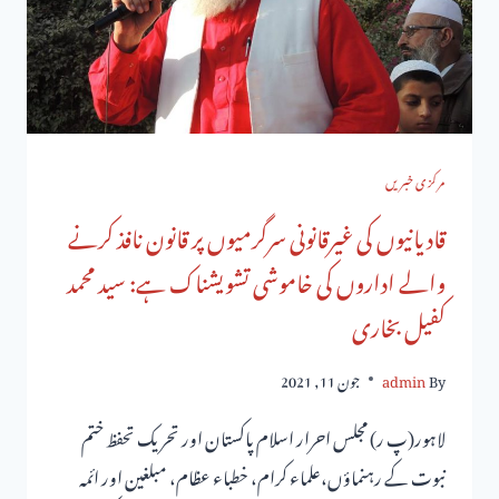
مرکزی خبریں
قادیانیوں کی غیرقانونی سرگرمیوں پر قانون نافذ کرنے
والے اداروں کی خاموشی تشویشناک ہے: سید محمد
کفیل بخاری
By
admin
جون 11, 2021
لاہور(پ ر) مجلس احرار اسلام پاکستان اور تحریک تحفظ ختم
نبوت کے رہنماؤں،علماء کرام، خطباء عظام، مبلغین اور ائمہ