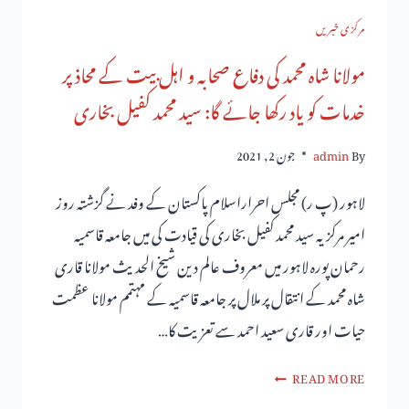
مرکزی خبریں
مولانا شاہ محمد کی دفاع صحابہ و اہل بیت کے محاذ پر
خدمات کو یاد رکھا جائے گا: سید محمد کفیل بخاری
By
admin
جون 2, 2021
لاہور (پ ر) مجلس احراراسلام پاکستان کے وفد نے گزشتہ روز
امیر مرکزیہ سید محمد کفیل بخاری کی قیادت کی میں جامعہ قاسمیہ
رحمان پورہ لاہور میں معروف عالم دین شیخ الحدیث مولانا قاری
شاہ محمد کے انتقال پر ملال پر جامعہ قاسمیہ کے مہتمم مولانا عظمت
حیات اور قاری سعید احمد سے تعزیت کا…
READ MORE