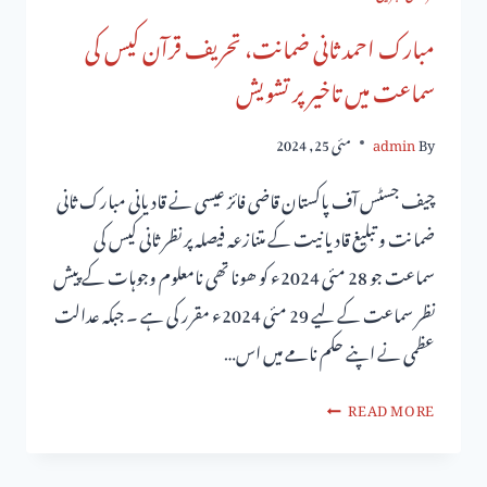
مبارک احمد ثانی ضمانت، تحریف قرآن کیس کی
سماعت میں تاخیر پر تشویش
By
admin
مئی 25, 2024
چیف جسٹس آف پاکستان قاضی فائز عیسی نے قادیانی مبارک ثانی
ضمانت و تبلیغ قادیانیت کے متنازعہ فیصلہ پر نظر ثانی کیس کی
سماعت جو 28 مئی 2024ء کو ھونا تھی نامعلوم وجوہات کے پیش
نظر سماعت کے لیے 29 مئی 2024ء مقرر کی ہے ۔ جبکہ عدالت
عظمی نے اپنے حکم نامے میں اس…
READ MORE