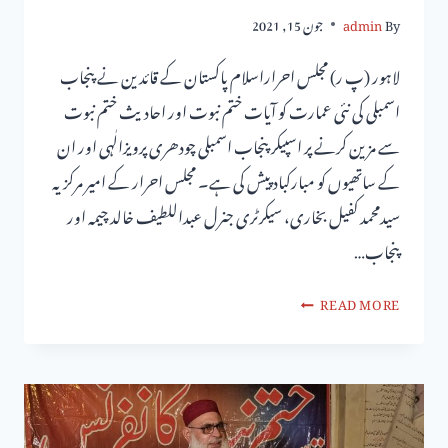
By
admin
جون 15, 2021
لاہور (پ ر) مجلس احراراسلام پاکستان کے قائدین نے پنجاب
اسمبلی کی نئی عمارت کو آیات ختم نبوت اور احادیث ختم نبوت
سے مزین کرنے پر اسپیکر پنجاب اسمبلی چودھری پرویزالٰہی اور ان
کے ساتھیوں کو مبارکباد پیش کی ہے۔ مجلس احرار کے امیر مرکزیہ
سیدمحمد کفیل بخاری، سیکرٹری جنرل عبداللطیف خالد چیمہ اور
پنجاب…
READ MORE