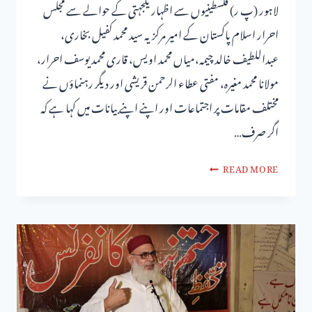
لاہور (پ ر) فلسطینیوں سے اظہار یکجہتی کے حوالے سے مجلس
احرار اسلام پاکستان کے امیر مرکزیہ سید محمد کفیل بخاری،
عبداللطیف خالد چیمہ،میاں محمد اویس، قاری محمد یوسف احرار،
مولانا محمد مغیرہ، مفتی عطاء الرحمن قریشی اور دیگر رہنماؤں نے
مختلف مقامات پر اجتماعات اور اپنے اپنے بیانات میں کہا ہے کہ
اگر صرف…
READ MORE