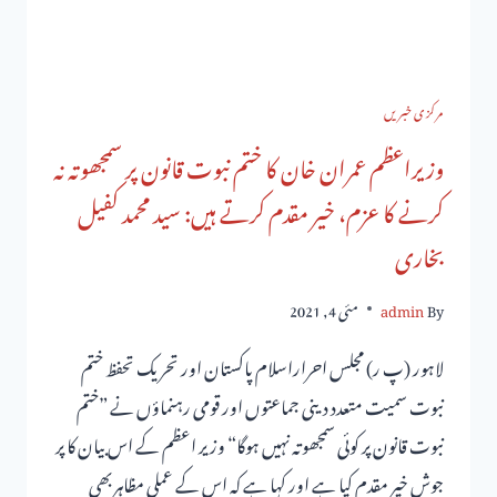
مرکزی خبریں
وزیراعظم عمران خان کا ختم نبوت قانون پر سمجھوتہ نہ
کرنے کا عزم، خیر مقدم کرتے ہیں: سید محمد کفیل
بخاری
By
admin
مئی 4, 2021
لاہور (پ ر) مجلس احراراسلام پاکستان اور تحریک تحفظ ختم
نبوت سمیت متعدد دینی جماعتوں اور قومی رہنماؤں نے ”ختم
نبوت قانون پر کوئی سمجھوتہ نہیں ہوگا“ وزیر اعظم کے اس بیان کا پر
جوش خیر مقدم کیا ہے اور کہا ہے کہ اس کے عملی مظاہربھی