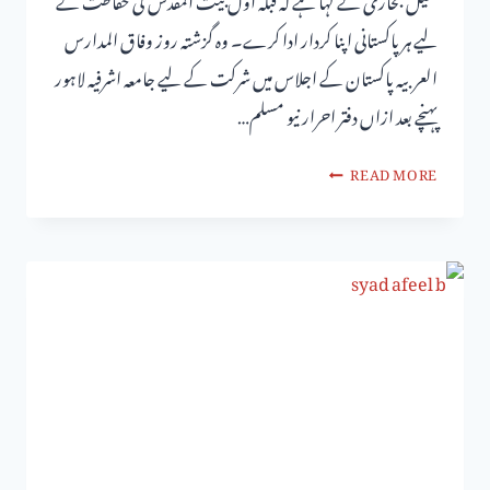
لیے ہر پاکستانی اپنا کردار ادا کرے۔ وہ گزشتہ روز وفاق المدارس
العربیہ پاکستان کے اجلاس میں شرکت کے لیے جامعہ اشرفیہ لاہور
پہنچے بعد ازاں دفتر احرار نیو مسلم…
READ MORE