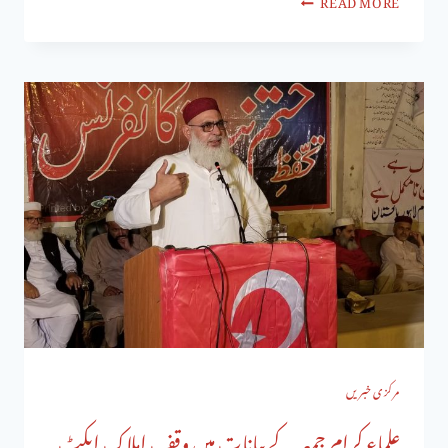
مرکزی خبریں
علماء کرام جمعہ کے بیانات میں وقف املاک ایکٹ