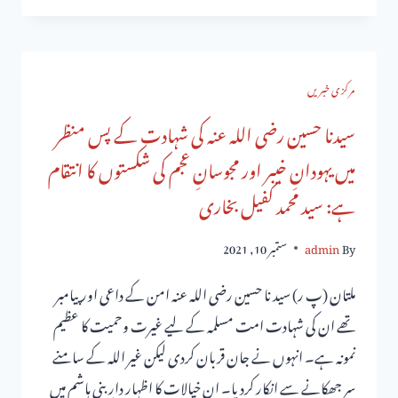
مرکزی خبریں
سیدنا حسین رضی اللہ عنہ کی شہادت کے پس منظر
میں یہودانِ خیبر اور مجوسانِ عجم کی شکستوں کا انتقام
ہے: سید محمد کفیل بخاری
By
admin
ستمبر 10, 2021
ملتان (پ ر) سید نا حسین رضی اللہ عنہ امن کے داعی اور پیامبر
تھے ان کی شہادت امت مسلمہ کے لیے غیرت وحمیت کا عظیم
نمونہ ہے۔ انہوں نے جان قربان کردی لیکن غیر اللہ کے سامنے
سر جھکانے سے انکار کردیا۔ ان خیالات کا اظہار دارِ بنی ہاشم میں