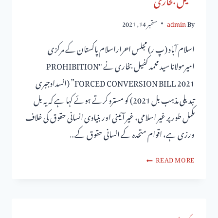
By
admin
ستمبر 14, 2021
اسلام آباد (پ ر) مجلس احراراسلام پاکستان کے مرکزی
امیرمولانا سید محمد کفیل بخاری نے "PROHIBITION
FORCED CONVERSION BILL 2021” (انسدادجبری
تبدیلی مذہب بل 2021) کو مسترد کرتے ہوئے کہا ہے کہ یہ بل
مکمل طور پر غیر اسلامی، غیر آئینی اور بنیادی انسانی حقوق کی خلاف
ورزی ہے، اقوام متحدہ کے انسانی حقوق کے…
READ MORE