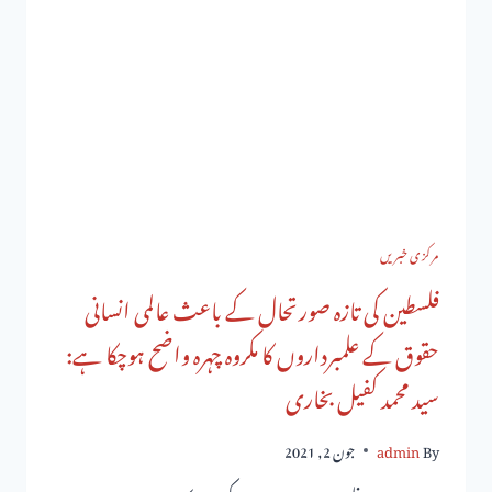
مرکزی خبریں
فلسطین کی تازہ صورتحال کے باعث عالمی انسانی
حقوق کے علمبرداروں کا مکروہ چہرہ واضح ہوچکا ہے:
سید محمد کفیل بخاری
By
admin
جون 2, 2021