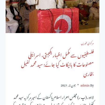
مرکزی خبریں
فلسطینیوں سے مکمل اظہار یکجہتی، اسرائیلی
مصنوعات کا بائیکاٹ کیا جائے: سید محمد کفیل
بخاری
By
admin
جون 2, 2021
لاہور (پ ر) مجلس احرار اسلام پاکستان کے امیر مرکزیہ سید محمد
کفیل بخاری نے کہا ہے کہ قبلہ اول بیت المقدس کی حفاظت کے