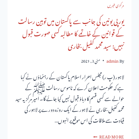
مرکزی خبریں
یورپی یونین کی جانب سے پاکستان میں توہین رسالت
کے قوانین کے خاتمے کا مطالبہ کسی صورت قبول
نہیں: سید محمد کفیل بخاری
By
admin
مئی 3, 2021
لاہور (پ ر) مجلس احرار اسلام پاکستان کے رہنماؤں نے کہا
ہے کہ حکومت اعلان کرے کہ ناموس رسالت ﷺ کے
حوالے سے کسی قسم کا دباؤ قبول نہیں کیا جائے گا۔ امیر مرکزیہ سید
محمد کفیل بخاری نے لاہور کے ایک روزہ دورے پر لاہور کی
قیادت سے ملاقات کی اس موقع پر انہوں…
READ MORE