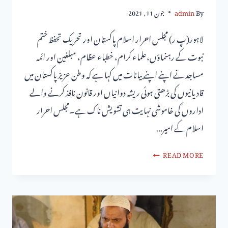
By
admin
جون 11, 2021
لاہور(پ ر) مجلس احرار اسلام پاکستان اور تحریک تحفظ ختم
نبوت کے رہنماؤں،علماء کرام، خطباء عظام، مبلغین اور ائمہ
مساجد نے اپنے اپنے بیانات میں کہا ہے کہ وطن عزیز پاکستان میں
قادیانیوں کی بڑھتی ہوئی ریشہ دوانیاں اور قانون نافذ کرنے والے
اداروں کی خاموشی نہایت ہی تشویش ناک ہے۔مجلس احرار
اسلام کے امیر…
READ MORE