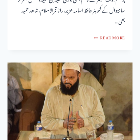
ساہیوال کے کنوینر حافظ اسامہ عزیر،رانا قمرالاسلام،شاھد حمید
بھی…
READ MORE