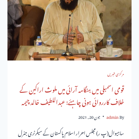
مرکزی خبریں
قومی اسمبلی میں ہنگامہ آرائی میں ملوث اراکین کے
خلاف کارروائی ہونی چاہئے: عبداللطیف خالد چیمہ
By
admin
جون 20, 2021
ساہیوال(پ ر) مجلس احرار اسلام پاکستان کے سیکرٹری جنرل