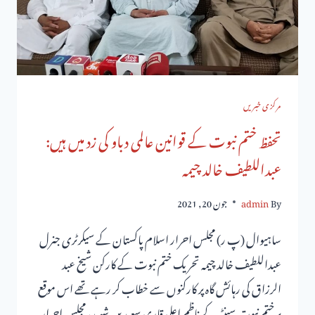
مرکزی خبریں
تحفظ ختم نبوت کے قوانین عالمی دباو کی زد میں ہیں:
عبداللطیف خالد چیمہ
By
admin
جون 20, 2021
ساہیوال (پ ر) مجلس احرار اسلام پاکستان کے سیکرٹری جنرل
عبداللطیف خالد چیمہ تحریک ختم نبوت کے کارکن شیخ عبد
الرزاق کی رہائش گاہ پر کارکنوں سے خطاب کر رہے تھے اس موقع
پر ختم نبوت سینٹر کے ناظم اعلی قاری سعید بن شہید، مجلس احرار