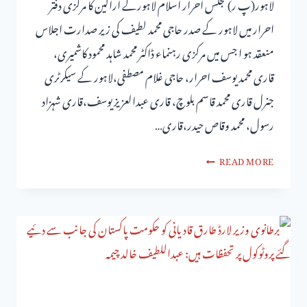
لاہور(پ ر) مجلس احرار اسلام لاہورکے اراکین کا مرکزی دفتر
احرار میں لاہور کے صدر حاجی محمد لطیف کی زیر صدارت اجلاس
منعقد ہو ا جس میں مرکزی رہنماء ڈاکٹر محمد شاہد محمود کاشمیری،
قاری محمد یوسف احرار، حاجی غلام مصطفی،لاہور کے سیکرٹری
جنرل قاری محمد قاسم بلوچ، قاری عبدالعزیزیوسف،قاری شہزاد
رسول، محمد وقاص حیدر،قاری…
READ MORE