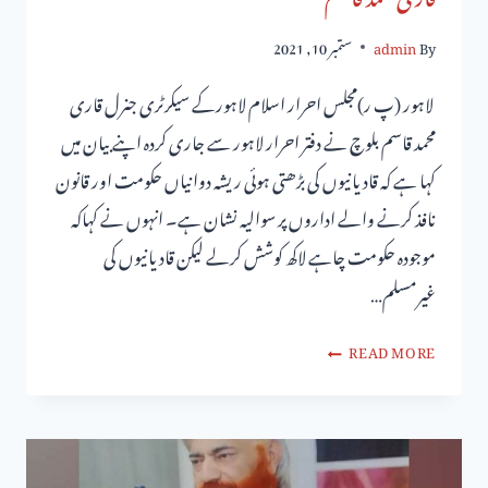
By
admin
ستمبر 10, 2021
لاہور (پ ر)مجلس احرار اسلام لاہورکے سیکرٹری جنرل قاری
محمد قاسم بلوچ نے دفتر احرار لاہور سے جاری کردہ اپنے بیان میں
کہا ہے کہ قادیانیوں کی بڑھتی ہوئی ریشہ دوانیاں حکومت اور قانون
نافذ کرنے والے اداروں پر سوالیہ نشان ہے۔ انہوں نے کہاکہ
موجودہ حکومت چاہے لاکھ کوشش کرلے لیکن قادیانیوں کی
غیرمسلم…
READ MORE