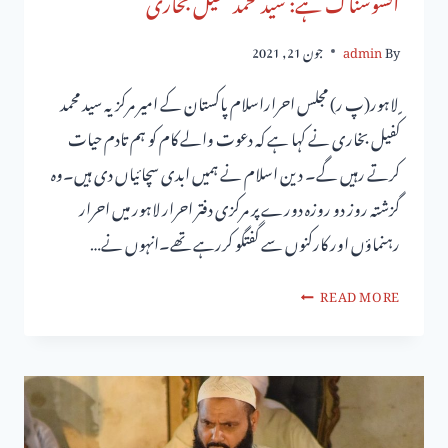
افسوسناک ہے: سید محمد کفیل بخاری
By
admin
جون 21, 2021
ٍ لاہور(پ ر) مجلس احراراسلام پاکستان کے امیر مرکزیہ سید محمد
کفیل بخاری نے کہا ہے کہ دعوت والے کام کو ہم تادم حیات
کرتے رہیں گے۔ دین اسلام نے ہمیں ابدی سچائیاں دی ہیں۔وہ
گزشتہ روز دو روزہ دورے پر مرکزی دفتر احرار لاہور میں احرار
رہنماؤں اور کارکنوں سے گفتگو کررہے تھے۔انہوں نے…
READ MORE