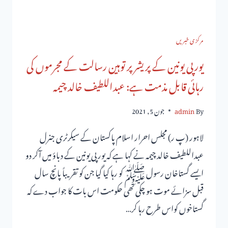
مرکزی خبریں
یورپی یونین کے پریشر پر توہین رسالت کے مجرموں کی
رہائی قابل مذمت ہے: عبداللطیف خالد چیمہ
By
admin
جون 5, 2021
لاہور (پ ر) مجلس احرار اسلام پاکستان کے سیکرٹری جنرل
عبداللطیف خالد چیمہ نے کہا ہے کہ یورپی یونین کے دباؤ میں آکر دو
ایسے گستاخان رسول ﷺ کو رہا کیا گیا جن کو تقریباً پانچ سال
قبل سزائے موت ہو چکی تھی حکومت اس بات کا جواب دے کہ
گستاخوں کواس طرح رہا کر…