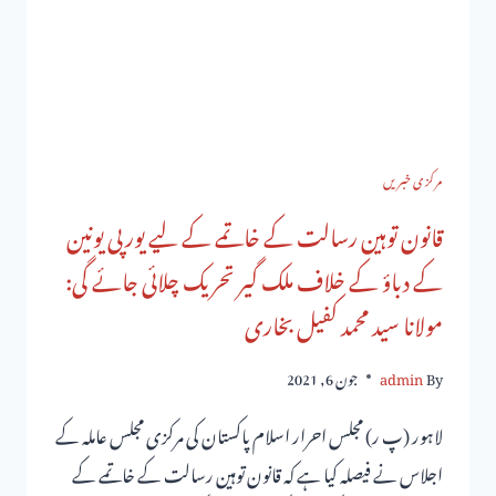
مرکزی خبریں
قانون توہین رسالت کے خاتمے کے لیے یورپی یونین
کے دباؤ کے خلاف ملک گیر تحریک چلائی جائے گی:
مولانا سید محمد کفیل بخاری
By
admin
جون 6, 2021
لاہور (پ ر) مجلس احرار اسلام پاکستان کی مرکزی مجلس عاملہ کے
اجلاس نے فیصلہ کیا ہے کہ قانون توہین رسالت کے خاتمے کے