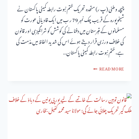
چیچہ وطنی (پ ر) متحدہ تحریک ختم نبوت رابطہ کمیٹی پاکستان نے
شیخوپورہ کے قریب چک نمبر 79 ر ب میں ایک قادیانی عورت کو
مسلمانوں کے قبرستان میں دفنانے کی کوشش کو شرانگیزی اور قانون
کی خلاف ورزی قرار دیتے ہوئے اس کی شدید الفاظ میں مذمت کی
ہے، ختم نبوت رابطہ کمیٹی پاکستان…
READ MORE