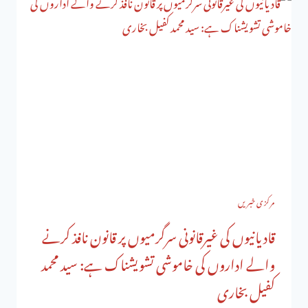
مرکزی خبریں
قادیانیوں کی غیرقانونی سرگرمیوں پر قانون نافذ کرنے
والے اداروں کی خاموشی تشویشناک ہے: سید محمد
کفیل بخاری