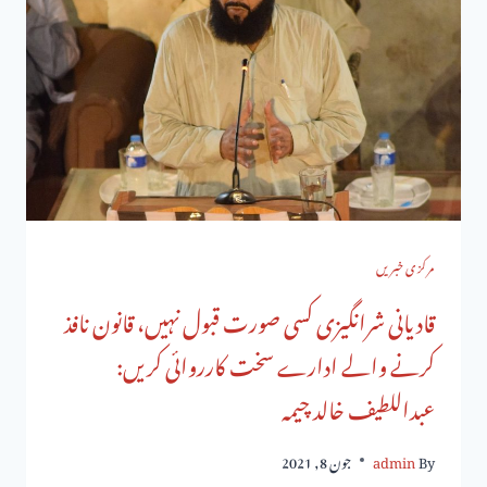
مرکزی خبریں
قادیانی شرانگیزی کسی صورت قبول نہیں، قانون نافذ
کرنے والے ادارے سخت کارروائی کریں:
عبداللطیف خالد چیمہ
By
admin
جون 8, 2021