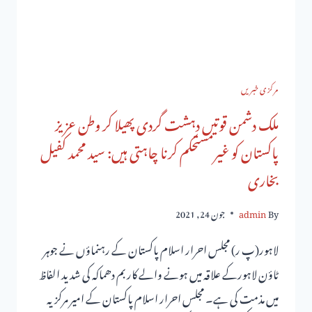
مرکزی خبریں
ملک دشمن قوتیں دہشت گردی پھیلا کر وطن عزیز
پاکستان کو غیرمستحکم کرنا چاہتی ہیں: سید محمد کفیل
بخاری
By
admin
جون 24, 2021
لاہور(پ ر) مجلس احرار اسلام پاکستان کے رہنماؤں نے جوہر
ٹاؤن لاہورکے علاقہ میں ہونے والے کار بم دھماکہ کی شدید الفاظ
میں مذمت کی ہے۔ مجلس احرار اسلام پاکستان کے امیر مرکزیہ