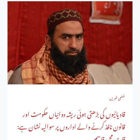
ضلعی خبریں
قادیانیوں کی بڑھتی ہوئی ریشہ دوانیاں حکومت اور
قانون نافذ کرنے والے اداروں پر سوالیہ نشان ہے:
قاری محمد قاسم