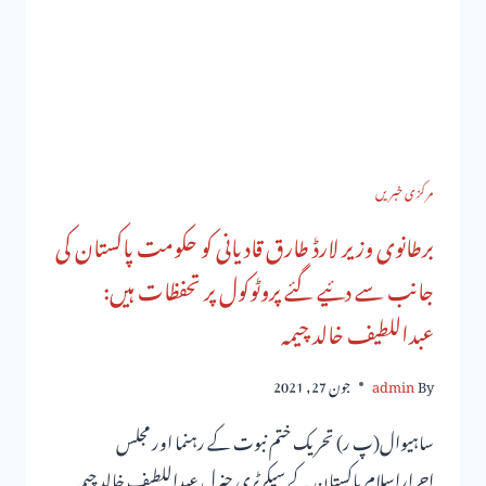
مرکزی خبریں
برطانوی وزیر لارڈ طارق قادیانی کو حکومت پاکستان کی
جانب سے دئیے گئے پروٹوکول پر تحفظات ہیں:
عبداللطیف خالد چیمہ
By
admin
جون 27, 2021
ساہیوال(پ ر) تحریک ختم نبوت کے رہنما اور مجلس
احراراسلام پاکستان کے سیکرٹری جنرل عبداللطیف خالد چیمہ