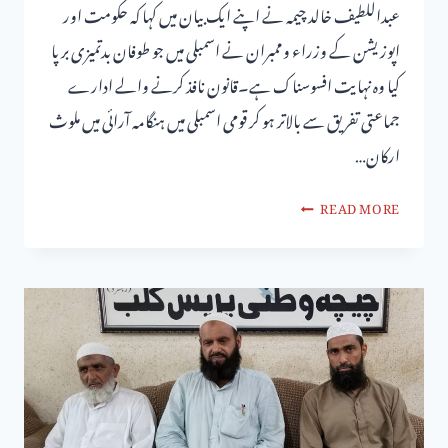
عبداللطیف خالد چیمہ نے اپنے ایک بیان میں کہا کہ حکومت اور
اپوزیشن کے وزراء وممبران نے اسمبلی میں جو طوفان بدتمیزی برپا
کیا وہ نہایت افسوسناک ہے۔قانون نافذ کرنے والے ادارے
جماعتی تفریق سے بالاتر ہو کر قومی اسمبلی میں ہنگامہ آرائی میں ملوث
ارکان…
READ MORE