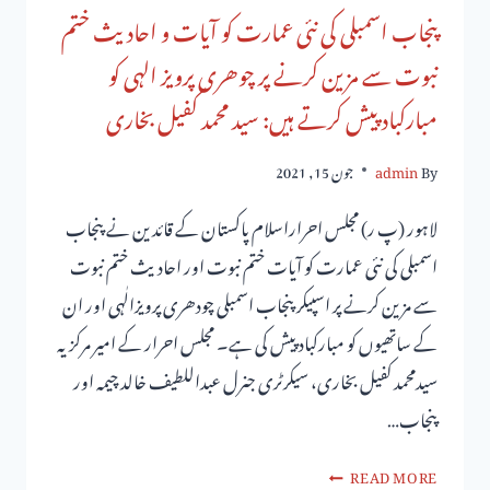
پنجاب اسمبلی کی نئی عمارت کو آیات و احادیث ختم
نبوت سے مزین کرنے پر چوھری پرویز الہی کو
مبارکباد پیش کرتے ہیں: سید محمد کفیل بخاری
By
admin
جون 15, 2021
لاہور (پ ر) مجلس احراراسلام پاکستان کے قائدین نے پنجاب
اسمبلی کی نئی عمارت کو آیات ختم نبوت اور احادیث ختم نبوت
سے مزین کرنے پر اسپیکر پنجاب اسمبلی چودھری پرویزالٰہی اور ان
کے ساتھیوں کو مبارکباد پیش کی ہے۔ مجلس احرار کے امیر مرکزیہ
سیدمحمد کفیل بخاری، سیکرٹری جنرل عبداللطیف خالد چیمہ اور
پنجاب…
READ MORE