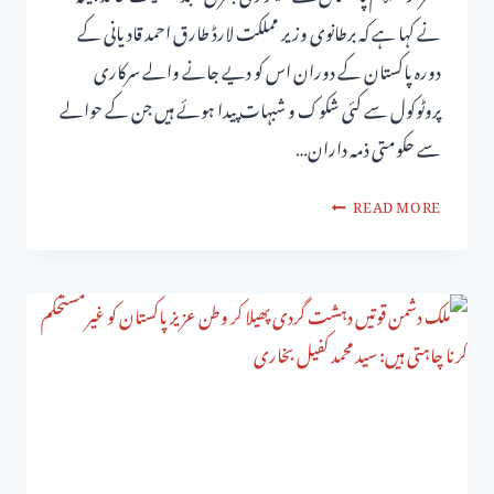
نے کہا ہے کہ برطانوی وزیر مملکت لارڈ طارق احمد قادیانی کے
دورہ پاکستان کے دوران اس کو دیے جانے والے سرکاری
پروٹوکول سے کئی شکوک و شبہات پیدا ہوئے ہیں جن کے حوالے
سے حکومتی ذمہ داران…
READ MORE