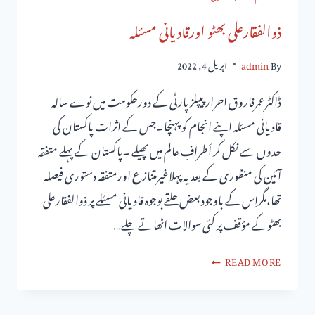
ذوالفقارعلی بھٹو اورقادیانی مسئلہ
By
admin
اپریل 4, 2022
ڈاکٹرعمرفاروق احرار پیپلزپارٹی کے دورحکومت میں نوے سالہ
قادیانی مسئلہ اپنے انجام کو پہنچا۔جس کے اثرات پاکستان کی
حدوں سے نکل کر اَطرافِ عالم میں پھیلے ۔پاکستان کے پہلے متفقہ
آئین کی منظوری کے بعدیہ پہلاغیرمتنازع اورمتفقہ دستوری فیصلہ
تھا،مگراِس کے باوجودبعض حلقے بوجوہ قادیانی مسئلے پر ذوالفقارعلی
بھٹوکے مؤقف پر کئی سوالات اٹھاتے چلے…
READ MORE