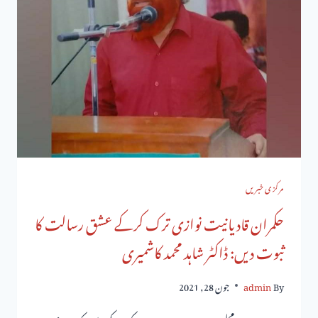
مرکزی خبریں
حکمران قادیانیت نوازی ترک کرکے عشق رسالت کا
ثبوت دیں: ڈاکٹر شاہد محمد کاشمیری
By
admin
جون 28, 2021