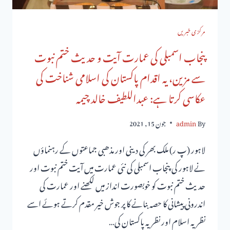
مرکزی خبریں
پنجاب اسمبلی کی عمارت آیت و حدیث ختم نبوت
سے مزین، یہ اقدام پاکستان کی اسلامی شناخت کی
عکاسی کرتا ہے: عبداللطیف خالد چیمہ
By
admin
جون 15, 2021
لاہور (پ ر) ملک بھر کی دینی اور مذھبی جماعتوں کے رہنماؤں
نے لاہور کی پنجاب اسمبلی کی نئی عمارت میں آیت ختم نبوت اور
حدیث ختم نبوت کو خوبصورت انداز میں لکھنے اور عمارت کی
اندرونی پیشانی کا حصہ بنانے کا پر جوش خیر مقدم کرتے ہوئے اسے
نظریہ اسلام اور نظریہ پاکستان کی…