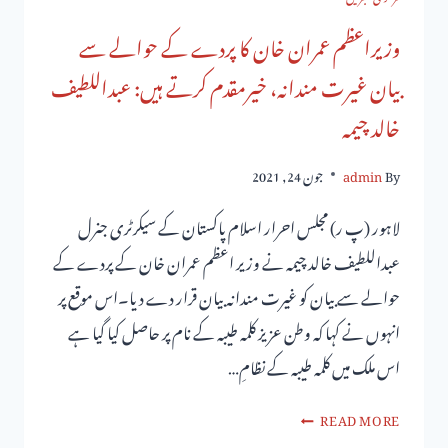
وزیراعظم عمران خان کا پردے کے حوالے سے
بیان غیرت مندانہ، خیرمقدم کرتے ہیں: عبداللطیف
خالد چیمہ
By
admin
جون 24, 2021
لاہور (پ ر) مجلس احرار اسلام پاکستان کے سیکرٹری جنرل
عبداللطیف خالد چیمہ نے وزیر اعظم عمران خان کے پردے کے
حوالے سے بیان کو غیرت مندانہ بیان قرار دے دیا۔اس موقع پر
انہوں نے کہا کہ وطن عزیز کلمہ طیبہ کے نام پر حاصل کیا گیا ہے
اس ملک میں کلمہ طیبہ کے نظامِ…
READ MORE