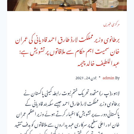
مرکزی خبریں
برطانوی وزیر مملکت لارڈ طارق احمد قادیانی کی عمران
خان سمیت اہم حکام سے ملاقاتوں پر تشویش ہے:
عبداللطیف خالد چیمہ
By
admin
جون 24, 2021
لاہور(پ ر) متحدہ تحریک ختم نبوت رابطہ کمیٹی پاکستان نے
برطانوی وزیر مملکت لارڈ طارق احمد جیسے سکہ بند قادیانی کے
پاکستانی دورے پر تشویش کا اظہار کرتے ہوئے وزیر اعظم عمران
خان اور اعلیٰ سطح پر سرکاری عہدیداروں سے ملاقاتوں کو ہدف تنقید
بنایا ہے۔ متحدہ تحریک ختم نبوت رابطہ کمیٹی پاکستان کے کنوینر…