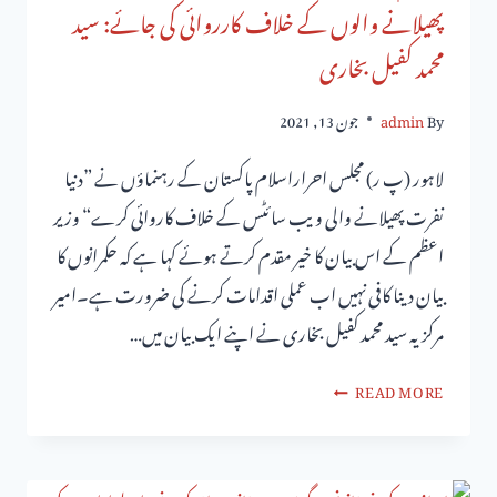
پھیلانے والوں کے خلاف کارروائی کی جائے: سید
محمد کفیل بخاری
By
admin
جون 13, 2021
لاہور (پ ر) مجلس احراراسلام پاکستان کے رہنماؤں نے ”دنیا
نفرت پھیلانے والی ویب سائٹس کے خلاف کاروائی کرے“ وزیر
اعظم کے اس بیان کا خیر مقدم کرتے ہوئے کہا ہے کہ حکمرانوں کا
بیان دینا کافی نہیں اب عملی اقدامات کرنے کی ضرورت ہے۔امیر
مرکزیہ سید محمد کفیل بخاری نے اپنے ایک بیان میں…
READ MORE