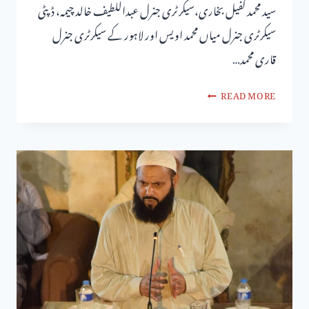
سید محمد کفیل بخاری،سیکر ٹری جنرل عبداللطیف خالد چیمہ، ڈپٹی
سیکرٹری جنرل میاں محمد اویس اور لاہور کے سیکرٹری جنرل
قاری محمد…
READ MORE