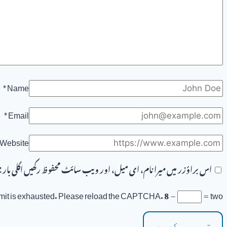
*
Name
*
Email
Website
اس براؤزر میں میرا نام، ای میل، اور ویب سائٹ محفوظ رکھیں اگلی ب
imit is exhausted. Please reload the CAPTCHA.
8
−
=
two