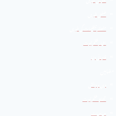
ضلعی خبریں
متعلقہ تنظیمات کی خبریں
اخبارِ ختم نبوت
قادیانی دنیا
مضامین
دین و دانش
تحفظ ختم نبوت
سیاسیات