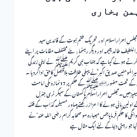
من بخاری
مجلس احراراسلام اور تحریک ختم نبوت کے قائدین سید
بداللطیف خالد چیمہ اور دیگر رہنماﺅںنے مختلف مقامات پر اپنے
پیش کرتے ہوئے کہاہے کہ جناب نبی کریم ﷺ نے اپنی زندگی
یرالمومنین صدیق اکبر ؓنے پہلی خلافت بلافصل کاحق اداکردیا ۔
سیدعطاءالمہیمن بخاری نے کہاکہ حضرت صدیق اکبر ؓ نے مشیت الہٰی کے تحت حضور ±ﷺکے حکم پر 17نمازوںکی امامت
میںپڑھیں۔مجلس احراراسلام پاکستان کے سیکر ٹری جنرل
 اولین بانی ہونے کا اعزازرکھتے ہیںاور مسیلمہ کذاب کے فتنہ
ی کا حکم فرمایاجس میںبارہ سو صحابہ کرام رضی اللہ عنہ‘نے
 جو رہتی دنیاکے لئے ایک مثال ہے