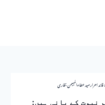
 قائد احرارسید عطاءالمہیمن بخاری
 نبوت کے بانی ہیں: