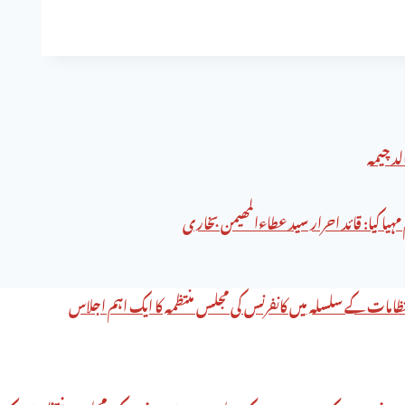
د چیمہ
 کیا: قائد احرار سید عطاءالمھیمن بخاری