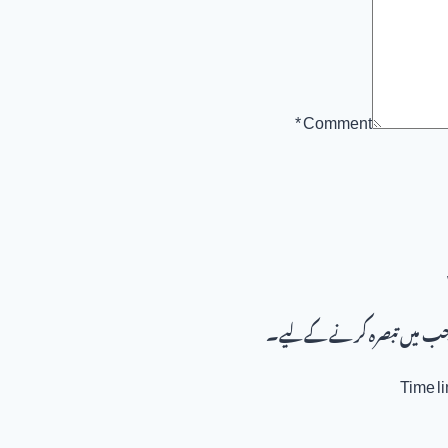
*
Comment
ار جب میں تبصرہ کرنے کےلیے۔
Time l