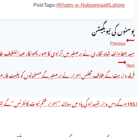
Post Tags:
#
Khatm-e-Nubuwwaat
#
Lahore
پوسٹوں کی نیویگیشن
Previous
سید عطاءاللہ شاہ بخاری نے برصغیر میں آزادی کا صور پھونکا: عبداللطیف خال
Next
فرقہ واریت کے خلاف مجلس احرار نے برصغیر کے مسلمانوں کو پلیٹ فارم مہیا