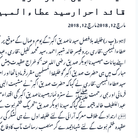
قائد احرارسید عطاءالمہی
مارچ 12, 2018
مارچ 12, 2018
لاہور(پ ر)خلیفہ بلافصل سید ناصدیق اکبر ؓکے یوم وصال کے موقع پر 
عطاءالمہیمن بخاری ،پروفیسر خالد شبیر احمد ،سید محمد کفیل بخاری ،ع
اپنے بیانات میںسیدناابوبکر صدیق رضی اللہ عنہ‘ کو خراج عقیدت 
مبارک میں ہی حضرت صدیق اکبر ؓ کوخلیفة المسلمین مقررفرمادیاتھااور ام
فرمائی اور نبی رحمت ﷺ نے سترہ نمازیںسیدناصدیق اکبر ؓ کی اقتداء
عبداللطیف خالد چیمہ نے کہاکہ سیدنا ابوبکر صدیق ؓ تحریک ختم نبوت کے
¿ ارتداد کے خلاف معرکہ آرائی کےلئے خلیفہ اول نے ہی لشکر کی روانگ
عقیدہ ختم نبوت کے لئے شہادتیںدے کر منصب رسالت مآب کادفاع کیا