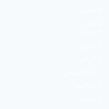
کاروان احرار
اخبار الاحرار
مرکزی خبریں
صوبائی خبریں
ضلعی خبریں
متعلقہ تنظیمات کی خبریں
اخبارِ ختم نبوت
قادیانی دنیا