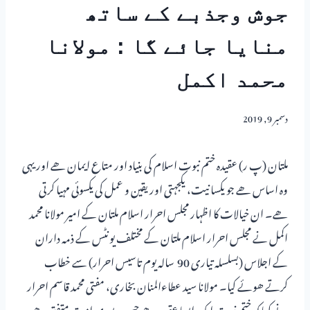
جوش وجذبے کے ساتھ
منایا جائے گا : مولانا
محمد اکمل
دسمبر 9, 2019
ملتان (پ ر) عقیدہ ختم نبوت اسلام کی بنیاد اور متاع ایمان ھے اور یہی
وہ اساس ھے جو یکسانیت، یکجہتی اور یقین و عمل کی یکسوئی مہیا کرتی
ھے۔ ان خیالات کا اظہار مجلس احرار اسلام ملتان کے امیر مولانا محمد
اکمل نے مجلس احرار اسلام ملتان کے مختلف یونٹس کے ذمہ داران
کے اجلاس (بسلسلہ تیاری 90 سالہ یوم تاسیس احرار) سے خطاب
کرتے ھوئے کیا۔ مولانا سید عطاءالمنان بخاری، مفتی محمد قاسم احرار
نے کہا کہ ختم نبوت ایک ایسا عقیدہ ھے جس پر پوری امت متفق ھے،