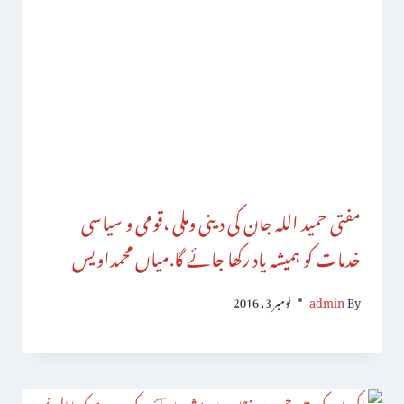
مفتی حمید اللہ جان کی دینی وملی ،قومی و سیاسی
خدمات کو ہمیشہ یاد رکھا جائے گا.میاں محمداویس
By
admin
نومبر 3, 2016