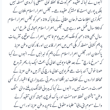
انہوں نے کہا کہ عقیدہ ختم نبوت کا تحفظ کوئی مسلکی یا گروہی مسئلہ نہیں
بلکہ یہ پوری امت کا مشترکہ عقیدہ ھے۔ مجلس احرار اسلام ملتان کے
سیکرٹری اطلاعات فرحان حقانی نے بتایا کہ 29 دسمبر کو مجلس احرار اسلام
کو 90 سال مکمل ھو رہے ہیں، مجلس احرار اسلام ہمیشہ کی طرح اس
سال بھی 29 دسمبر کو ملک بھر میں یوم تاسیس احرار کے موقع پر تقریبات
پرچم کشائی منعقد کریگی جس میں احرار قائدین اور کارکنان وطن عزیز
پاکستان اور مجلس احرار اسلام کے پرچم کو لہرائیں گے۔ انہوں نے کہا
کہ "سرخ مارچ” کے بعد طلباء یونین بحالی کی بحث ایک بار پھر شروع
ھونا خوش آئند بات ھے مگر یونین بحالی مارچ کی آڑ میں وطن عزیز کے
محافظ اداروں کے خلاف زہر اگلنا اور دھرتی سے بیزاری کا اظہار کرنا کسی
صورت درست نہیں۔ انہوں نے کہا کہ بیرونی فنڈنگ پر پلنے والی "ننگ
وطن” پشتون تحفظ موومنٹ اور پاک فوج پر ہمیشہ کڑی تنقید کرنے
والے "موم بتی مافیا” طلباء حقوق کے نام پر وطن عزیز اور اس کے