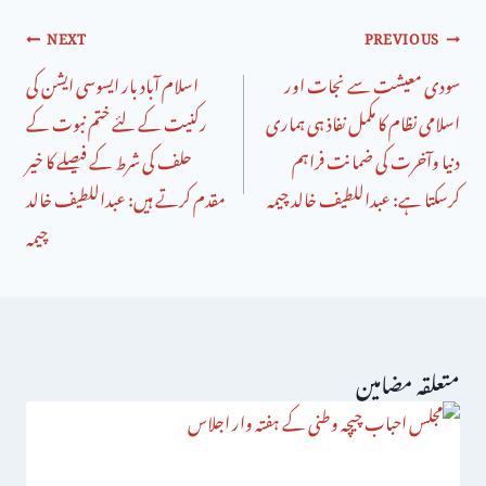
NEXT
PREVIOUS
سودی معیشت سے نجات اور
اسلام آباد بار ایسوسی ایشن کی
اسلامی نظام کا مکمل نفاذ ہی ہماری
رکنیت کے لئے ختم نبوت کے
دنیا وآخرت کی ضمانت فراہم
حلف کی شرط کے فیصلے کا خیر
کرسکتا ہے: عبداللطیف خالد چیمہ
مقدم کرتے ہیں: عبداللطیف خالد
چیمہ
متعلقہ مضامین