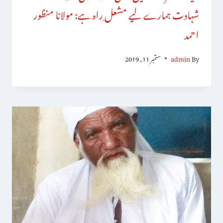
شہادت ہمارے لیے مشعل ِراہ ہے: مولانا منظور
احمد
By
admin
ستمبر 11, 2019