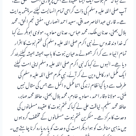
آپ صلی اللہ علیہ وسلم کی ذات گرامی تمام انسانیت کیلئے سرچشمہ ہدایت
ھے۔ قاری عبدالناصر صدیقی، سعید احمد انصاری، مفتی نجم الحق، محمد
بلال بھٹی، عدنان ملک، محمد عباس، عدنان معاویہ، مولوی ابوبکر نے کہا
کہ خدا وند قدوس نے نبی اکرم صلی اللہ علیہ وسلم کی ختم نبوت کا اقرار
تمام انبیاء سے کرا کر جھوٹے مدعیان نبوت کا باب ہمیشہ ہمیشہ کیلئے بند کر
دیا ھے۔ انہوں نے کہا کہ نبی اکرم صلی اللہ علیہ وسلم اپنی امت کیلئے
ایک مکمل اور کامل دین لے کر آئے، نبی مکرم صلی اللہ علیہ وسلم کی
طرف سے دیا گیا نظام زندگی اتنا مکمل و اکمل ھے جس کی مثال نہیں
ملتی۔ مولانا وقار احمد ، معاویہ خادم، محمد بلال بھٹی، حافظ محمد صابر،
حافظ محمد سلیم، لیاقت علی نے کہا کہ ختم نبوت کا عقیدہ مسلمانوں کی
وحدت کا مرکز ھے۔ منکرین ختم نبوت مسلمانوں کے مختلف گروہوں
میں مذہبی منافرت کو ہوا دیکر امت کی وحدت کو پارہ پارہ کرنا چاہتے ہیں۔