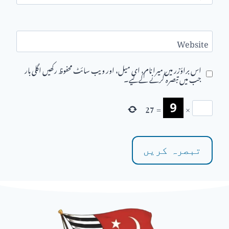
Website
اس براؤزر میں میرا نام، ای میل، اور ویب سائٹ محفوظ رکھیں اگلی بار
جب میں تبصرہ کرنے کےلیے۔
27
=
×