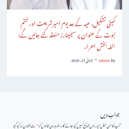
کمیٹی تشکیل، عید کے بعد یوم امیرشریعت اور ختم
نبوت کے عنوان پر سیمینارز منعقد کئے جائیں گے:
اللہ بخش احرار
By
admin
جولائی 27, 2020
جواب دیں
آپ کا ای میل ایڈریس شائع نہیں کیا جائے گا۔
ضروری خانوں کو
*
سے نشان زد کیا گیا