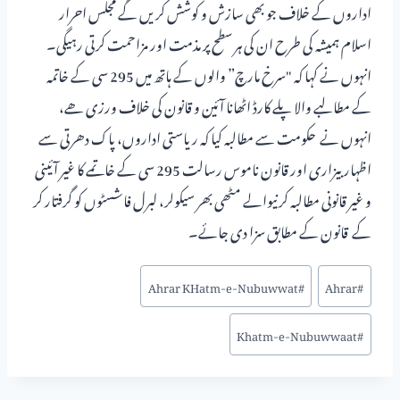
اداروں کے خلاف جو بھی سازش و کوشش کریں گے مجلس احرار
اسلام ہمیشہ کی طرح ان کی ہر سطح پر مذمت اور مزاحمت کرتی رہیگی۔
انہوں نے کہا کہ "سرخ مارچ” والوں کے ہاتھ میں 295 سی کے خاتمہ
کے مطالبے والا پلے کارڈ اٹھانا آئین و قانون کی خلاف ورزی ھے،
انہوں نے حکومت سے مطالبہ کیا کہ ریاستی اداروں، پاک دھرتی سے
اظہار بیزاری اور قانون ناموس رسالت 295 سی کے خاتمے کا غیر آئینی
و غیر قانونی مطالبہ کرنیوالے مٹھی بھر سیکولر، لبرل فاشسٹوں کو گرفتار کر
کے قانون کے مطابق سزا دی جائے۔
Ahrar KHatm-e-Nubuwwat
#
Ahrar
#
Khatm-e-Nubuwwaat
#