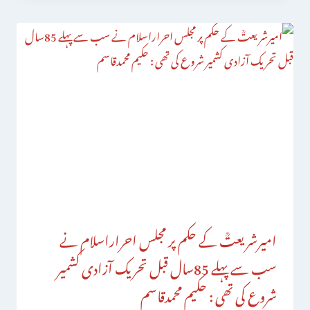
امیرشریعتؒ کے حکم پر مجلس احراراسلام نے
سب سے پہلے 85سال قبل تحریک آزادی کشمیر
شروع کی تھی : حکیم محمدقاسم