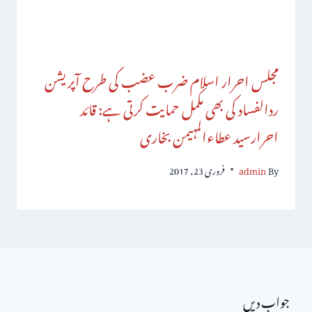
مجلس احرار اسلام ضرب عضب کی طرح آپریشن
ردالفساد کی بھی مکمل حمایت کرتی ہے: قائد
احرارسید عطاءالمہیمن بخاری
By
admin
فروری 23, 2017
جواب دیں