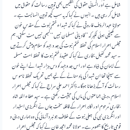
شامل ہے اور انسانی حقوق کی تنظیمیں بھی توہین رسالت کو حقوق میں
شامل کر رہی ہیں ۔ انہوں نے کہا کہ یہ سب کچھ توہین انسانیت ہے ۔
مولانا عبدالرؤف فاروقی نے کہا کہ شہداء ختم نبوت کے مقدس خون
سے کھینچی ہوئی لکیر کہ ’’قادیانی مسلمان نہیں ‘‘کبھی نہیں مٹ سکتی، ہم
مجلس احرار اسلام کی تحفظ ختم نبوت کی جد و جہد کو سلام پیش کرتے ہیں
۔ سید محمد کفیل بخاری نے کہا کہ عقیدۂ ختم نبوت کا تحفظ امت مسلمہ
کے ایمان کی بنیاد ہے اور اس جد وجہد کو دس ہزار شہدا نے اپنے خون
سے سینچا تھا ان شہدا کی یاد منانے کے لیے ہمیں تحریک تحفظ نامو س
رسالت کو آگے بڑھانا ہوگا۔ ڈاکٹر احمد علی سراج نے کہا کہ مجلس احرار
اسلام ،دینی جماعتوں کی ماں کی حیثیت رکھتی ہے ۔ سید عطاء اللہ شاہ
بخاری ؒ مرحوم اور اکابر احرار کے قافلہ سخت جاں نے انگریزی استبدار
اور انگریزی نبی کی جعلی نبوت کے خلاف جو نبر د آزمائی کی وہ ہماری دینی و
قومی تاریخ کا جھومر ہے۔ مولانا محمد امجد خان نے کہا کہ مجلس احرار