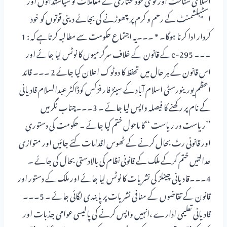
اسٹیبلشمنٹ کے رحم و کرم پر چھوڑنے کی بجائے دینی قوتوں کو خود
کردار ادا کرنا ہوگا۔ * ۔۔۔یہ اجتماع حکومت سے مطالبہ کرتاہے کہ : 1
۔۔۔ 295-cکے قانون کے خلاف سرگرمیوں کا نوٹس لیا جائے اور
اس قانون کے ہر حال میں تحفظ کا دوٹوک اعلان کیا جائے 2 ۔۔۔ قائد
اعظم یورینورسٹی اسلام آباد کے سینڑ فار فزکس کوڈاکٹر عبدالسلام قادیانی
کے نام پر رکھنے کا فیصلہ واپس لیا جائے ۔ 3۔۔۔چناب نگر میں
’’ریاست در ریاست ‘‘کا ماحول ختم کیا جائے ۔ حکومت کی دستوری
اور قانونی رٹ بحال کرنے کے ٹھوس اقدامات کئے جائیں اور متوازی
عدالتیں ختم کرکے ملک کے قانونی نظام کی بالادستی بحال کی جائے ۔
4۔۔۔قادیانی چینلز کی نشریات کا نوٹس لیا جائے اور ملک کے دستور اور
قانون کے تقاضوں کے منافی نشریات پر پابندی لگائی جائے ۔ 5۔۔۔
قادیانی تعلیمی ادارے ،انہیں واپس کرنے کی پالیسی عوامی جذبات اور