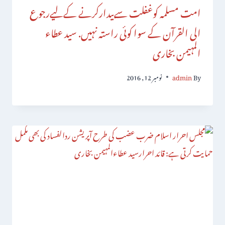
امت مسلمہ کوغفلت سےبیدارکرنے کےلیےرجوع
الی القرآن کے سوا کوئی راستہ نہیں. سید عطاء
المہیمن بخاری
By
admin
نومبر 12, 2016