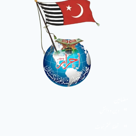
مضامین
دین و دانش
تحفظ ختم نبوت