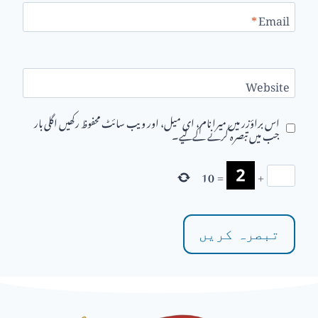
*
Email
Website
اس براؤزر میں میرا نام، ای میل، اور ویب سائٹ محفوظ رکھیں اگلی بار
جب میں تبصرہ کرنے کےلیے۔
10
=
+