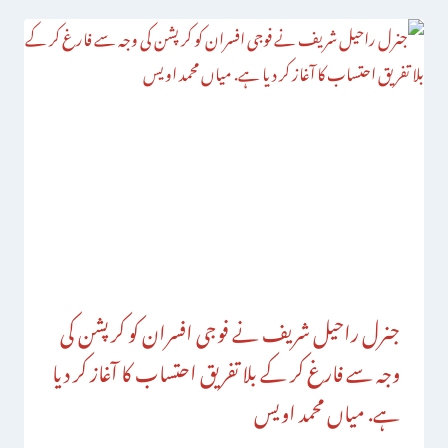
جنرل راحیل شریف نے فوجی افسران کو کرپشن کی
وجہ سے فارغ کر کے بلا تفریق احتساب کا آغاز کر دیا
ہے. میاں محمد اویس