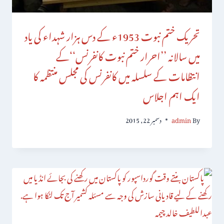
تحریک ختم نبوت 1953ء کے دس ہزار شہداء کی یاد
میں سالانہ ’’احرار ختم نبوت کانفرنس‘‘کے
انتظامات کے سلسلہ میں کانفرنس کی مجلس منتظمہ کا
ایک اہم اجلاس
By
admin
دسمبر 22, 2015