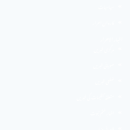
سیاسیات
کاروان احرار
اخبار الاحرار
مرکزی خبریں
صوبائی خبریں
ضلعی خبریں
متعلقہ تنظیمات کی خبریں
اخبارِ ختم نبوت
قادیانی دنیا