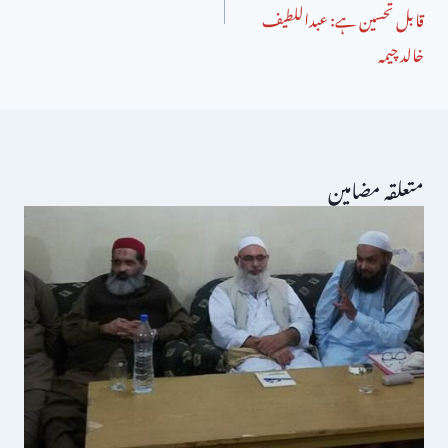
قابل تحسین ہے: عبداللطیف
خالد چیمہ
متعلقہ مضامین