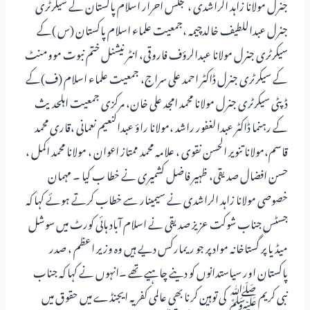
جنرل مولانا زاہد الراشدی ، مجلس احرار اسلام پاکستان کے سیکرٹری
جنرل عبداللطیف خالدچیمہ ،جمعیت علماء اسلام پاکستان (س )کے
سیکرٹری جنرل مولانا عبدالرؤف فاروقی، انٹر نیشنل ختم نبوت موومنٹ
کے سیکرٹری جنرل ڈاکٹر احمد علی سراج، جمعیت علماء اسلام (ف)کے
ڈپٹی سیکرٹری جنرل مولانا محمد امجد علی خان، مرکزی جمعیت اہلحدیث
کے رہنما ڈاکٹر عبدالغفور راشد ،مولانا راؤ عبدالنعیم نعمانی ،قاری محمد
قاسم،مولانا تنویر الحسن نقوی ، علامہ محمد ممتاز اعوان ، مولانا محمد اکمل ،
حسن افضال صدیقی، ظہیر فاضل کشمیری نے خطا ب کیا ۔ مہمان
خصوصی مولانا زاہد الراشدی نے سیمینار سے خطاب کرتے ہوئے کہا کہ
جسٹس جناب شوکت عزیز صدیقی نے اسلام آباد ہائی کورٹ میں سوشل
میڈیا پر گستاخانہ مواد پر جو ریمارکس دیے ہیں وہ وزیر اعظم ، صدر
پاکستان اور سیاستدانوں کو دینے چاہیے تھے ۔انہوں نے کہا کہ جناب
نبی کریم ﷺ کی توہین کرنا بھی عالمی کفر یہ ایجنڈے میں حقوق میں