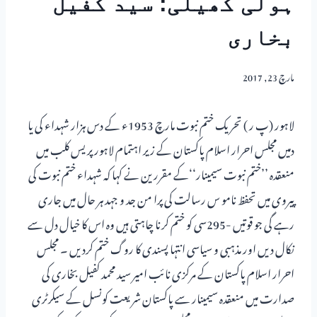
ہولی کھیلی: سید کفیل
بخاری
مارچ 23, 2017
لاہور (پ ر ) تحریک ختم نبوت مارچ 1953ء کے دس ہزار شہداء کی یا
دمیں مجلس احرار اسلام پاکستان کے زیر اہتمام لاہور پریس کلب میں
منعقدہ ’’ختم نبوت سیمینار‘‘کے مقررین نے کہا کہ شہداء ختم نبوت کی
پیروی میں تحفظ نامو س رسالت کی پرا من جد و جہد ہر حال میں جاری
رہے گی جو قوتیں -295سی کو ختم کرنا چاہتی ہیں وہ اس کا خیال دل سے
نکال دیں اور مذہبی و سیاسی انتہا پسندی کا روگ ختم کردیں ۔ مجلس
احرار اسلام پاکستان کے مرکزی نائب امیر سید محمد کفیل بخاری کی
صدارت میں منعقدہ سیمینار سے پاکستان شریعت کونسل کے سیکرٹری