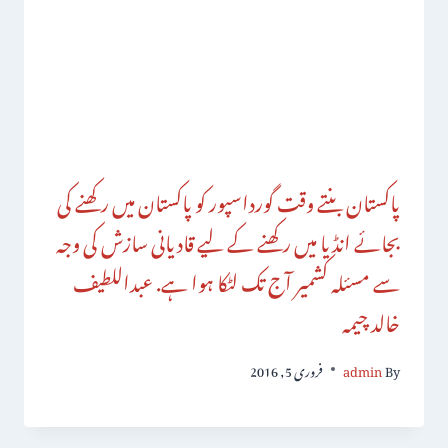
پاکستان بنتے وقت گورداسپور کو پاکستان میں رکھنے کی
بجائے انڈیا میں رکھنے کے لیے قادیانی سازش کی وجہ
سے مسئلہ کشمیر آج تک لٹکا ہوا ہے. عبداللطیف
خالد چیمہ
By
admin
فروری 5, 2016