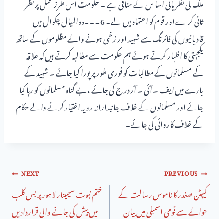
ملک کی نظریاتی اسا س کے منافی ہے ۔ حکومت اس طرز عمل پر نظر
ثانی کر ے اور قوم کو اعتماد میں لے۔ 6۔۔۔دوالمیال چکوال میں
قادیانیوں کی فائرنگ سے شہید اور زخمی ہونے والے مظلوموں کے ساتھ
یکجہتی کا اظہار کرتے ہوئے ہم حکومت سے مطالبہ کرتے ہیں کہ علاقہ
کے مسلمانوں کے مطالبات کو فوری طور پر پورا کیا جائے ۔ شہید کے
بارے میں ایف ۔ آئی ۔ آر در ج کی جائے ، بے گناہ مسلمانوں کو رہا کیا
جائے اور مسلمانوں کے خلاف جانبدارانہ رویہ اختیار کرنے والے حکام
کے خلاف کاروائی کی جائے۔
NEXT
PREVIOUS
کیپٹن صفدر کا ناموس رسالت کے
ختم نبوت سیمینار لاہور پریس کلب
حوالے سے قومی اسمبلی میں بیان
میں پیش کی جانے والی قراردادیں