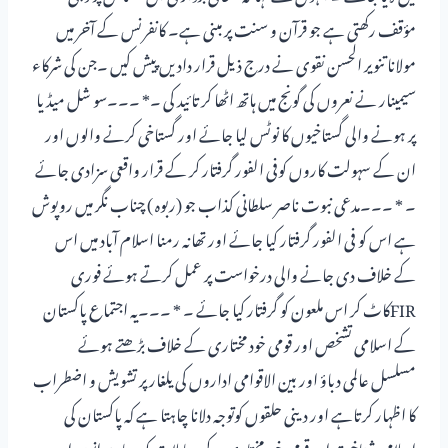
مؤقف رکھتی ہے جو قرآن و سنت پر مبنی ہے۔ کانفرنس کے آخر میں
مولانا تنویر الحسن نقوی نے درج ذیل قرار دادیں پیش کیں ۔جن کی شرکاء
سیمینار نے نعروں کی گونج میں ہاتھ اٹھا کر تائید کی ۔* ۔۔۔سو شل میڈیا
پر ہونے والی گستاخیوں کا نوٹس لیا جائے اور گستاخی کرنے والوں اور
ان کے سہولت کاروں کوفی الفور گرفتار کر کے قرار واقعی سزادی جائے
۔ * ۔۔۔مدعی نبوت ناصر سلطانی کذاب جو (ربوہ ) چناب نگر میں روپوش
ہے اس کو فی الفور گرفتار کیا جائے اور تھانہ رمنا اسلام آباد میں اس
کے خلاف دی جانے والی درخواست پر عمل کرتے ہوئے فوری
FIRکاٹ کر اس ملعون کو گرفتار کیا جائے ۔ * ۔۔۔یہ اجتماع پاکستان
کے اسلامی تشخص اور قومی خود مختاری کے خلاف بڑھتے ہوئے
مسلسل عالمی دباؤ اور بین الاقوامی اداروں کی یلغار پر تشویش و اضطراب
کا اظہار کرتاہے اور دینی حلقوں کوتوجہ دلانا چاہتا ہے کہ پاکستان کی
اسلامی شناخت اور قومی خود مختاری کے معاملات کو سیاستدانوں اور