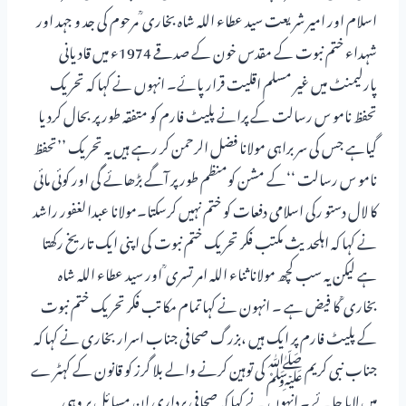
اسلام اور امیر شریعت سید عطاء اللہ شاہ بخاری ؒ مرحوم کی جد و جہد اور
شہداء ختم نبوت کے مقدس خون کے صدقے 1974ء میں قادیانی
پارلیمنٹ میں غیر مسلم اقلیت قرار پائے۔ انہوں نے کہا کہ تحریک
تحفظ نامو س رسالت کے پرانے پلیٹ فارم کو متفقہ طورپر بحال کردیا
گیاہے جس کی سر براہی مولانا فضل الرحمن کر رہے ہیں یہ تحریک ’’تحفظ
نامو س رسالت ‘‘کے مشن کومنظم طور پر آگے بڑھائے گی اور کوئی مائی
کا لال دستو رکی اسلامی دفعات کو ختم نہیں کرسکتا۔مولانا عبدالغفور راشد
نے کہا کہ اہلحدیث مکتب فکر تحریک ختم نبوت کی اپنی ایک تاریخ رکھتا
ہے لیکن یہ سب کچھ مولانا ثناء اللہ امر تسری ؒ اور سید عطاء اللہ شاہ
بخاری ؒ کا فیض ہے ۔ انہون نے کہا تمام مکاتب فکر تحریک ختم نبوت
کے پلیٹ فارم پر ایک ہیں ،بزرگ صحافی جناب اسرار بخاری نے کہا کہ
جناب نبی کریم ﷺکی توہین کرنے والے بلا گرز کو قانون کے کہٹر ے
میں لایا جائے ۔ انہوں نے کہا کہ صحافی برداری ان مسائل پر وہی