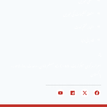
ضلعی خبریں
متعلقہ تنظیمات کی خبریں
اخبارِ ختم نبوت
قادیانی دنیا
پتہ
احرار مرکزی سیکرٹریٹ . 69 -C ، نیو مسلم ٹاؤن ، وحدت روڈ ، لاہور ،
پاکستان