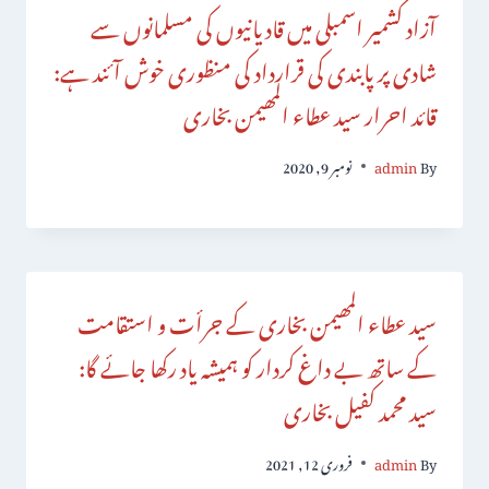
آزاد کشمیر اسمبلی میں قادیانیوں کی مسلمانوں سے
شادی پر پابندی کی قرارداد کی منظوری خوش آئند ہے:
قائد احرار سید عطاء المھیمن بخاری
By
admin
نومبر 9, 2020
سید عطاء المھیمن بخاری کے جرأت و استقامت
کے ساتھ بے داغ کردار کو ہمیشہ یاد رکھا جائے گا:
سید محمد کفیل بخاری
By
admin
فروری 12, 2021