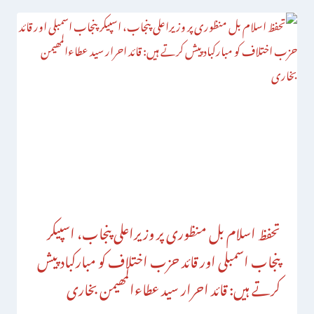
تحفظ اسلام بل منظوری پر وزیراعلی پنجاب، اسپیکر
پنجاب اسمبلی اور قائد حزب اختلاف کو مبارکباد پیش
کرتے ہیں: قائد احرار سید عطاءالمھیمن بخاری