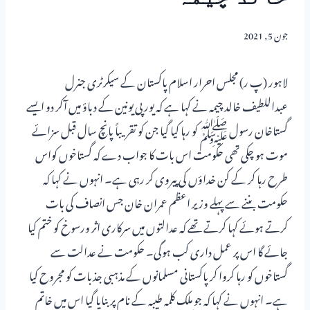
جون 5, 2021
لاہور (پ ر) مجلس احرار اسلام پاکستان کے سیکرٹری جنرل
عبداللطیف خالد چیمہ نے کہا ہے کہ یورپی یونین کے دباؤ میں آکر دو ایسے
گستاخان رسول ﷺ کو رہا کیا گیا جن کو تقریباً پانچ سال قبل سزائے
موت ہو چکی تھی حکومت اس بات کا جواب دے کہ گستاخوں کواس
طرح رہا کر کے کن خداؤں کی پیروی کر رہی ہے۔ انہوں نے کہا کہ
حکومت بننے سے پہلے وزیر اعظم عمران خان جس انصاف کی بات
کرتے ہوئے کہا کرتے تھے کہ عدالتوں میں سرکاری اثر ورسوخ کو ختم کیا
جائے گا اس پر عمل داری کب ہوگی۔ حکومت نے عدالت سے
گستاخوں کو رہا کروا کر پاکستانی مسلمانوں کے مذہبی جذبات کو مجروح کیا
ہے۔ انہوں نے کہا کہ جو ملک کلمہ طیبہ کے نام پر بنایا گیا اس میں خاتم