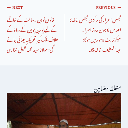
NEXT
PREVIOUS
مجلس احرار کی مرکزی مجلس عاملہ کا
قانون توہین رسالت کے خاتمے
اجلاس 6 جون بروز احرار
کے لیے یورپی یونین کے دباؤ کے
سیکرٹریٹ لاہور میں ہوگا:
خلاف ملک گیر تحریک چلائی جائے
عبداللطیف خالد چیمہ
گی: مولانا سید محمد کفیل بخاری
متعلقہ مضامین