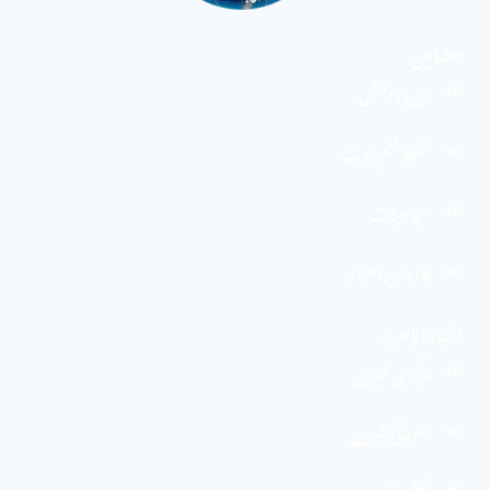
مضامین
دین و دانش
تحفظ ختم نبوت
سیاسیات
کاروان احرار
اخبار الاحرار
مرکزی خبریں
صوبائی خبریں