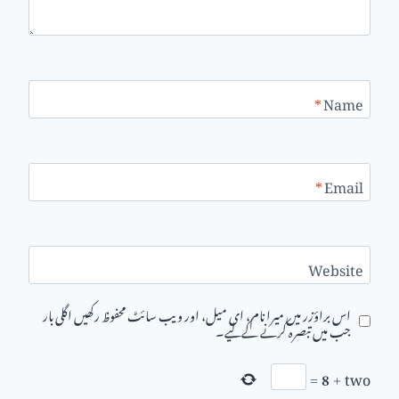
*
Name
*
Email
Website
اس براؤزر میں میرا نام، ای میل، اور ویب سائٹ محفوظ رکھیں اگلی بار
جب میں تبصرہ کرنے کےلیے۔
=
8
+
two