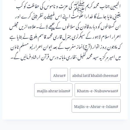
النبیین جناب محمد کریم ﷺ کی عزت و ناموس کی حفاظت کو کب
یقینی بنایا جائے گا خدارا حکومت اپنے اس فیصلے پر نظر ثانی کرے اور
ان گستاخوں کو دبارہ قانون کی سلاخوں کے پیچھے لائے۔علاوہ ازیں مجلس
احرار اسلام لاہور کے سیکرٹری جنرل قاری محمد قاسم بلوچ نے بتایا ہے
کہ 6جون بروز اتوار (آج) نماز مغرب کے بعد ایوان احرار نیو مسلم ٹاؤن
میں امیر مرکزیہ سید محمد کفیل بخاری ماہانہ درس قرآن ارشاد فرمائیں گے۔
Ahrar
#
abdul latif khalid cheema
#
majlis ahrar islam
#
Khatm-e-Nubuwwaat
#
Majlis-e-Ahrar-e-Islam
#