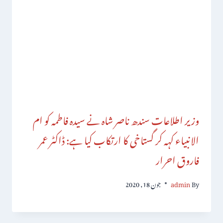
وزیر اطلاعات سندھ ناصر شاہ نے سیدہ فاطمہ کو ام
الانبیاء کہہ کر گستاخی کا ارتکاب کیا ہے: ڈاکٹر عمر
فاروق احرار
By
admin
جون 18, 2020