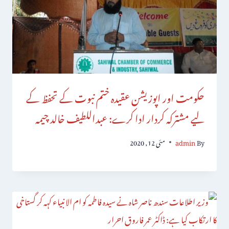
حکومت اور اپوزیشن عقیدہ ختم نبوت کے تحفظ کے
لیے مشترکہ کردار ادا کرے: عبداللطیف خالد چیمہ
By
admin
مئی 12, 2020