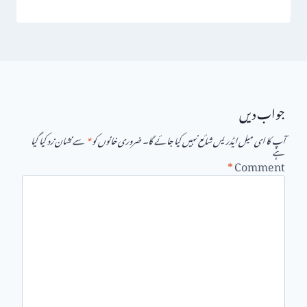
جواب دیں
آپ کا ای میل ایڈریس شائع نہیں کیا جائے گا۔
ضروری خانوں کو
*
سے نشان زد کیا گیا
ہے
*
Comment