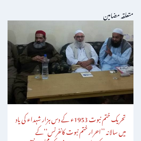
متعلقہ مضامین
تحریک ختم نبوت 1953ء کے دس ہزار شہداء کی یاد
میں سالانہ ’’احرار ختم نبوت کانفرنس‘‘کے