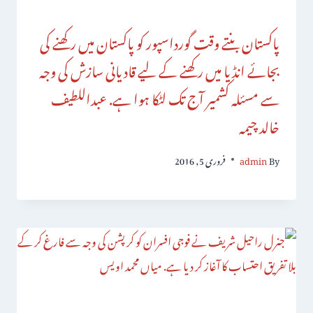
پاکستان بنتے وقت گورداسپور کو پاکستان میں رکھنے کی
بجائے انڈیا میں رکھنے کے لیے قادیانی سازش کی وجہ
سے مسئلہ کشمیر آج تک لٹکا ہوا ہے. عبداللطیف
خالد چیمہ
By
admin
فروری 5, 2016