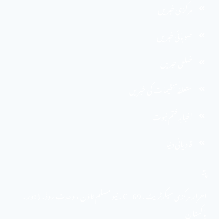
مرکزی خبریں
صوبائی خبریں
ضلعی خبریں
متعلقہ تنظیمات کی خبریں
اخبارِ ختم نبوت
قادیانی دنیا
پتہ
احرار مرکزی سیکرٹریٹ . 69 -C ، نیو مسلم ٹاؤن ، وحدت روڈ ، لاہور ،
پاکستان