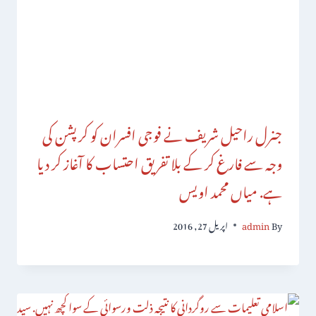
جنرل راحیل شریف نے فوجی افسران کو کرپشن کی
وجہ سے فارغ کر کے بلا تفریق احتساب کا آغاز کر دیا
ہے. میاں محمد اویس
By
admin
اپریل 27, 2016