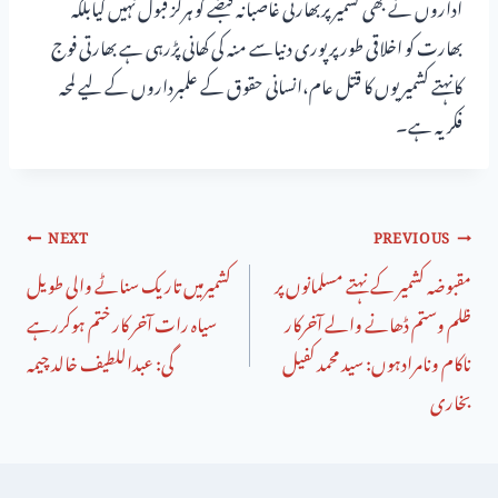
اداروں نے بھی کشمیر پربھارتی غاصبانہ قبضے کو ہرگز قبول نہیں کیابلکہ
بھارت کو اخلاقی طورپر پوری دنیاسے منہ کی کھانی پڑرہی ہے بھارتی فوج
کانہتے کشمیریوں کا قتل عام،انسانی حقوق کے علمبرداروں کے لیے لمحہ
فکریہ ہے۔
NEXT
PREVIOUS
مقبوضہ کشمیر کے نہتے مسلمانوں پر
کشمیرمیں تاریک سناٹے والی طویل
ظلم وستم ڈھانے والے آخرکار
سیاہ رات آخر کار ختم ہوکررہے
ناکام ونامرادہوں: سید محمد کفیل
گی: عبداللطیف خالد چیمہ
بخاری