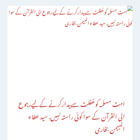
امت مسلمہ کوغفلت سےبیدارکرنے کےلیےرجوع
الی القرآن کے سوا کوئی راستہ نہیں. سید عطاء
المہیمن بخاری