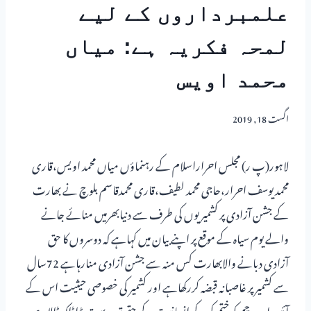
علمبرداروں کے لیے
لمحہ فکریہ ہے: میاں
محمد اویس
اگست 18, 2019
لاہور(پ ر) مجلس احراراسلام کے رہنماؤں میاں محمد اویس،قاری
محمد یوسف احرار،حاجی محمد لطیف،قاری محمدقاسم بلوچ نے بھارت
کے جشن آزادی پر کشمیریوں کی طرف سے دنیابھرمیں منائے جانے
والے یوم سیاہ کے موقع پر اپنے بیان میں کہاہے کہ دوسروں کا حق
آزادی دبانے والابھارت کس منہ سے جشن آزادی منارہاہے 72سال
سے کشمیر پر غاصبانہ قبضہ کررکھاہے اور کشمیر کی خصوصی حیثیت اس کے
آئین اور پرچم کو ختم کرکے انسانیت کے حقوق پر بہت بڑاڈاکہ ڈالاہے