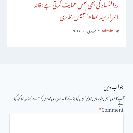
ردالفساد کی بھی مکمل حمایت کرتی ہے: قائد
احرارسید عطاءالمہیمن بخاری
By
admin
فروری 23, 2017
جواب دیں
آپ کا ای میل ایڈریس شائع نہیں کیا جائے گا۔
ضروری خانوں کو
*
سے نشان زد کیا گیا
ہے
*
Comment