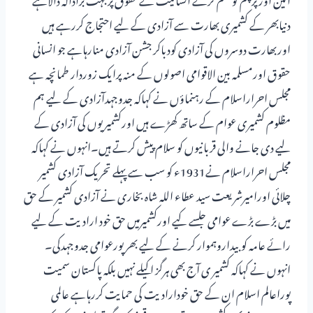
دنیابھر کے کشمیری بھارت سے آزادی کے لیے احتجاج کررہے ہیں
اوربھارت دوسروں کی آزادی کودباکر جشن آزادی منارہاہے جو انسانی
حقوق اورمسلمہ بین الاقوامی اصولوں کے منہ پرایک زوردار طمانچہ ہے
مجلس احراراسلام کے رہنماؤں نے کہاکہ جدوجہدآزادی کے لیے ہم
مظلوم کشمیری عوام کے ساتھ کھڑے ہیں اورکشمیریوں کی آزادی کے
لیے دی جانے والی قربانیوں کو سلام پیش کرتے ہیں۔انہوں نے کہاکہ
مجلس احراراسلام نے1931ء کو سب سے پہلے تحریک آزادی کشمیر
چلائی اورامیرشریعت سید عطاء اللہ شاہ بخاری نے آزادی کشمیر کے حق
میں بڑے بڑے عوامی جلسے کیے اورکشمیرمیں حق خود ارادیت کے لیے
رائے عامہ کوبیداروہموار کرنے کے لیے بھرپورعوامی جدوجہدکی۔
انہوں نے کہاکہ کشمیر ی آج بھی ہرگز اکیلے نہیں بلکہ پاکستان سمیت
پوراعالم اسلام ان کے حق خودارادیت کی حمایت کررہاہے عالمی