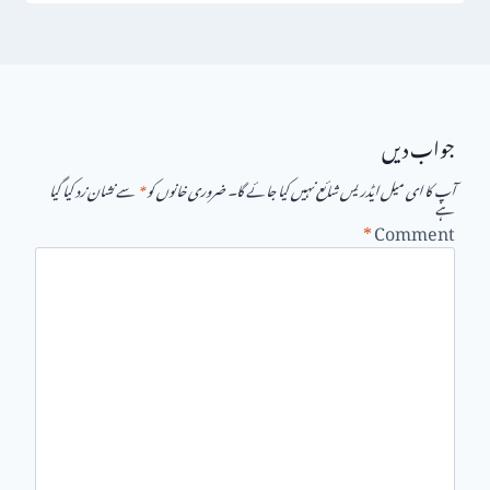
جواب دیں
آپ کا ای میل ایڈریس شائع نہیں کیا جائے گا۔
ضروری خانوں کو
*
سے نشان زد کیا گیا
ہے
*
Comment