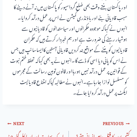
اور پاکستان بنتے وقت بھی ضلع گرداسپور کو پاکستان میں نہ آنے دینے کا
سبب قادیانی بنے اور باؤنڈری کمیشن نے اس پر عمل درآمد کروایا۔
انہوں نے کہاکہ موجودہ حکمرانوں اور سیاستدانوں کو قادیانیوں سے
ہوشیار رہنے کی ضرورت ہے اور ہم خبردار کرتے ہیں کہ حکمران
قادیانیوں کو پننے کے مواقع بند کردیں قادیانی آستین کاایساسانپ ہیں جس
نے اس کو پانی دیا اسی کو ڈسے گا۔انہوں نے یہ بھی کہاکہ تحفظ ختم نبوت
کے قوانین پر عمل درآمد نہیں ہورہااور قانون توہین رسالت کے مجرموں
کو مسلسل نوازا جارہاہے۔انہوں نے مطالبہ کیاکہ امتناع قادیانیت
ایکٹ پرعمل درآمد کروایا جائے۔
NEXT
PREVIOUS
کشمیریوں کا قتل عام،انسانی حقوق
امریکہ، بھارت اور اسرائیلی گٹھ جوڑ