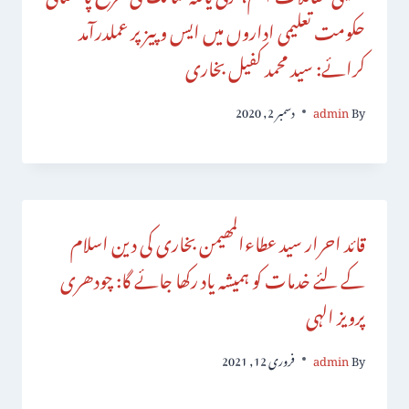
حکومت تعلیمی اداروں میں ایس و پیز پر عملدرآمد
کرائے: سید محمد کفیل بخاری
By
admin
دسمبر 2, 2020
قائد احرار سید عطاءالمھیمن بخاری کی دین اسلام
کے لئے خدمات کو ہمیشہ یاد رکھا جائے گا: چودھری
پرویز الہی
By
admin
فروری 12, 2021