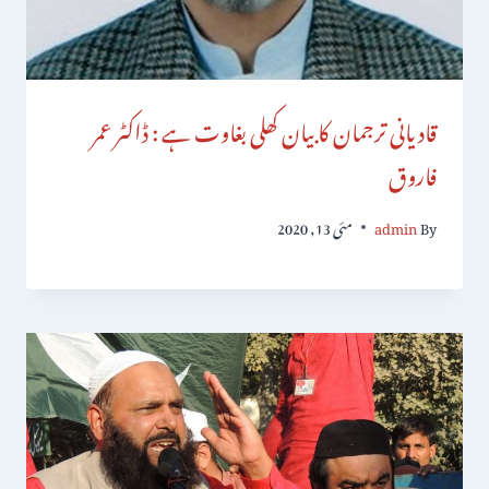
قادیانی ترجمان کا بیان کھلی بغاوت ہے : ڈاکٹر عمر
فاروق
By
admin
مئی 13, 2020