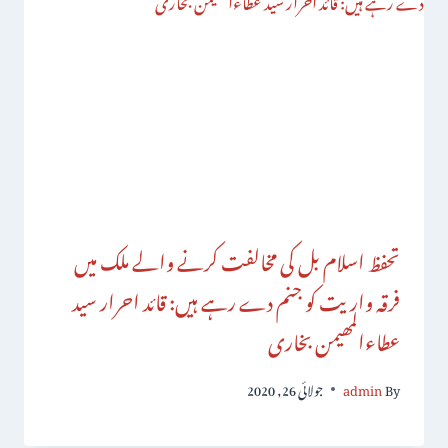
تحفظ اسلام بل کی مخالفت کرنے والے ملک میں
فرقہ واریت کو جنم دے رہے ہیں: قائد احرار سید
عطاءالمھیمن بخاری
By
admin
جولائی 26, 2020