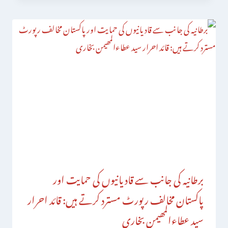
برطانیہ کی جانب سے قادیانیوں کی حمایت اور
پاکستان مخالف رپورٹ مسترد کرتے ہیں: قائد احرار
سید عطاءالمھیمن بخاری