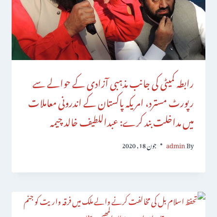
رابطہ کمیٹی کی جانب مذہبی آزادی کے حوالے سے
رپورٹ مسترد، امریکہ پاکستان کے اندرونی معاملات
میں مداخلت بند کرے: عبداللطیف خالد چیمہ
By
admin
جون 18, 2020