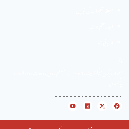
متعلقہ تنظیمات کی خبریں
اخبارِ ختم نبوت
قادیانی دنیا
پتہ
احرار مرکزی سیکرٹریٹ . 69 -C ، نیو مسلم ٹاؤن ، وحدت روڈ ، لاہور ،
پاکستان