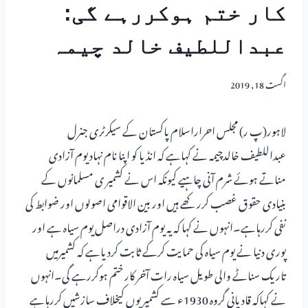
کار ختم ہوکررہے گی:
عبداللطیف خالد چیمہ
اگست 18, 2019
لاہور(پ ر) مجلس احراراسلام پاکستان کے سیکرٹری جنرل
عبداللطیف خالدچیمہ نے کہاہے کہ انڈیا کو اپنا نام نہاد یوم آزادی
مناتے ہوئے شرم آنی چاہیے کیونکہ اس نے کشمیر ی مسلمانوں کے
بنیادی حقوق غصب کررکھے ہیں اور بین الاقوامی اصولوں اور ضوابط کی
نفی کررہاہے۔انہوں نے کہا کہ یہ یوم آزادی دراصل یوم سیاہ ہے اور
پوری دنیا نے یوم سیاہ کی حمایت کرکے ثابت کردیاہے کہ کشمیرمیں
تاریک سناٹے والی طویل سیاہ رات آخر کار ختم ہوکررہے گی۔انہوں
نے کہاکہ قادیانی گروہ 1930ء سے کشمیریوں کیخلاف سازشیں کررہاہے