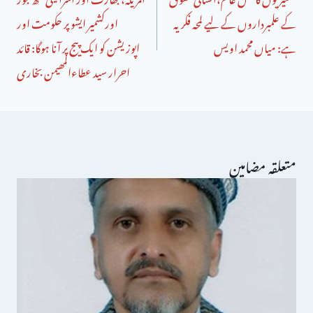
کے علمبرداروں کے لیے لمحہ فکریہ
اورکشمیر ایشو پر حکومت اور
ہے: میاں محمد اویس
اپوزیشن کو ایک پیج پر آنا ہوگا: قائد
احرار سید عطاءالمھیمن بخاری
متعلقہ مضامین