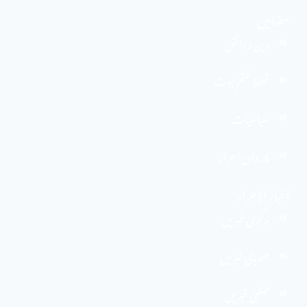
مضامین
دین و دانش
تحفظ ختم نبوت
سیاسیات
کاروان احرار
اخبار الاحرار
مرکزی خبریں
صوبائی خبریں
ضلعی خبریں