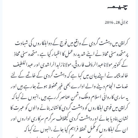
چیمہ
جولائی 28, 2016
کراچی میں دہشت گردی کے واقع میں فوج کے دواہلکاروں کی شہادت
پرمتحدہ سنی محاذ نے اپنے شدیدردعمل کا اظہار کیا ہے ،متحدہ سنی محاذ
کے کنونیر مولاناعبدالرؤف فاروقی،مولانازاہدالراشدی اور عبداللطیف
خالد چیمہ نے اپنے بیان میں کہا ہے کہ دہشت گردی کے خاتمے کے لئے
خدمات انجام دینے والے ادارے بھی غیر محفوظ ہوتے جارہے ہیں اور
یہ ساری کاروائی اسلام وملک دشمن عناصر کررہے ہیں ،انہوں نے کہا کہ
کراچی میں فوجی اہلکاروں کو دہشت گردی کانشانہ بنانے والوں کو عبرت کا
نشان بنادیا جائے اور دہشت گردی کیخلاف سرگرم سرکاری اداروں اور
ان کے اہلکاروں کو مکمل تحفظ فراہم کیا جائے ،انہوں نے کہا کہ