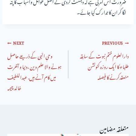
ضرورت اس امرکی ہے کہ دہشت گردی کے اصل عوامل واسبا ب کا پتہ
لگا کر ان کا تدارک کیا جائے۔
NEXT
PREVIOUS
دارالعلوم ختم نبوت کے سابقہ
وحیِ الہٰی کے ذریعے حاصل
طلباء کا ایک روزہ کنونشن
ہونے والا علم دین ،دنیا و آخرت
منعقدکرنے کا فیصلہ
میں کام آنے ہیں. عبداللطیف
خالد چیمہ
متعلقہ مضامین