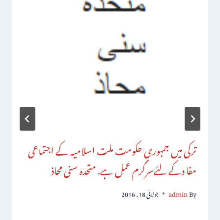
ترکی میں جمہوری حکومت ملت اسلامیہ کے اجتماعی
مفا دکے لئےسرگرم عمل ہے. متحدہ سنی محاذ
By
admin
جولائی 18, 2016