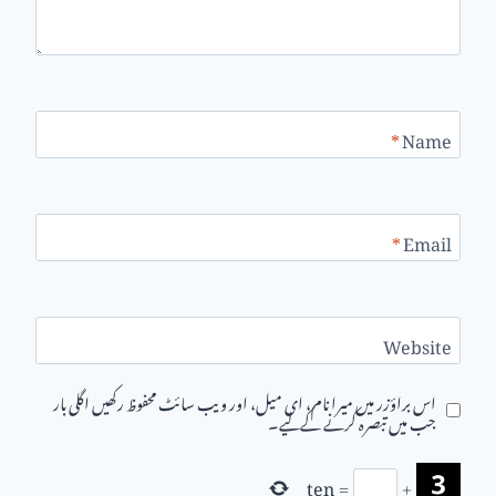
*
Name
*
Email
Website
اس براؤزر میں میرا نام، ای میل، اور ویب سائٹ محفوظ رکھیں اگلی بار
جب میں تبصرہ کرنے کےلیے۔
ten
=
+