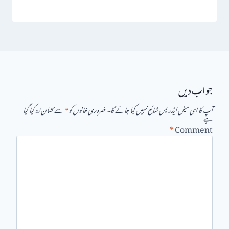
جواب دیں
آپ کا ای میل ایڈریس شائع نہیں کیا جائے گا۔
ضروری خانوں کو
*
سے نشان زد کیا گیا
ہے
*
Comment