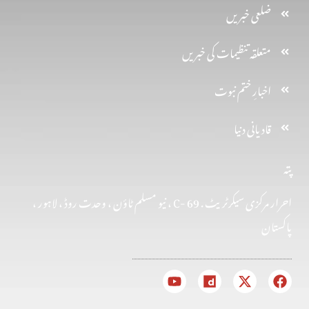
ضلعی خبریں
متعلقہ تنظیمات کی خبریں
اخبارِ ختم نبوت
قادیانی دنیا
پتہ
احرار مرکزی سیکرٹریٹ . 69 -C ، نیو مسلم ٹاؤن ، وحدت روڈ ، لاہور ،
پاکستان