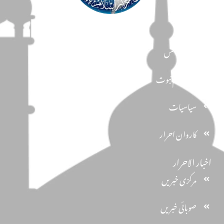
مضامین
دین و دانش
تحفظ ختم نبوت
سیاسیات
کاروان احرار
اخبار الاحرار
مرکزی خبریں
صوبائی خبریں