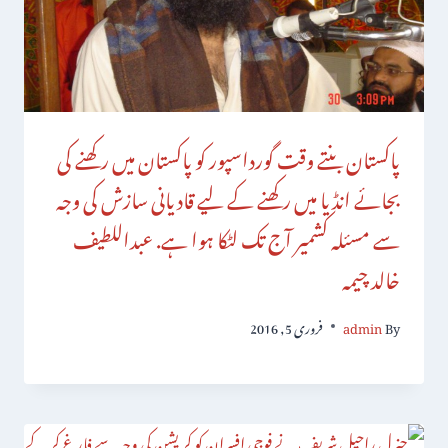
پاکستان بنتے وقت گورداسپور کو پاکستان میں رکھنے کی
بجائے انڈیا میں رکھنے کے لیے قادیانی سازش کی وجہ
سے مسئلہ کشمیر آج تک لٹکا ہوا ہے. عبداللطیف
خالد چیمہ
By
admin
فروری 5, 2016