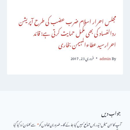
مجلس احرار اسلام ضرب عضب کی طرح آپریشن
ردالفساد کی بھی مکمل حمایت کرتی ہے: قائد
احرارسید عطاءالمہیمن بخاری
By
admin
فروری 23, 2017
جواب دیں
آپ کا ای میل ایڈریس شائع نہیں کیا جائے گا۔
ضروری خانوں کو
*
سے نشان زد کیا گیا
ہے