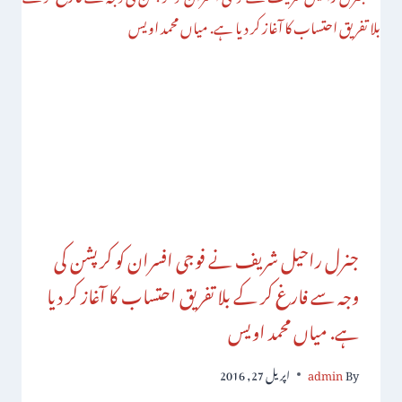
جنرل راحیل شریف نے فوجی افسران کو کرپشن کی
وجہ سے فارغ کر کے بلا تفریق احتساب کا آغاز کر دیا
ہے. میاں محمد اویس
By
admin
اپریل 27, 2016