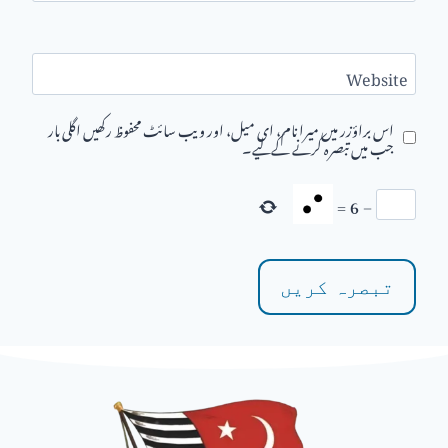
Website
اس براؤزر میں میرا نام، ای میل، اور ویب سائٹ محفوظ رکھیں اگلی بار
جب میں تبصرہ کرنے کےلیے۔
=
6
−