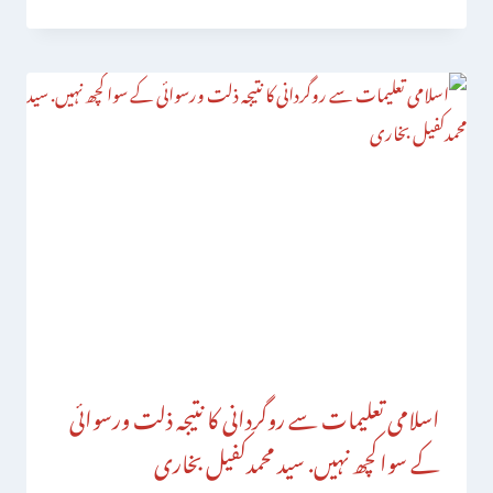
اسلامی تعلیمات سے روگردانی کا نتیجہ ذلت ورسوائی
کے سواکچھ نہیں. سید محمدکفیل بخاری