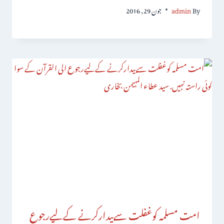
By
admin
جون 29, 2016
امت مسلمہ کوغفلت سےبیدارکرنے کےلیےرجوع