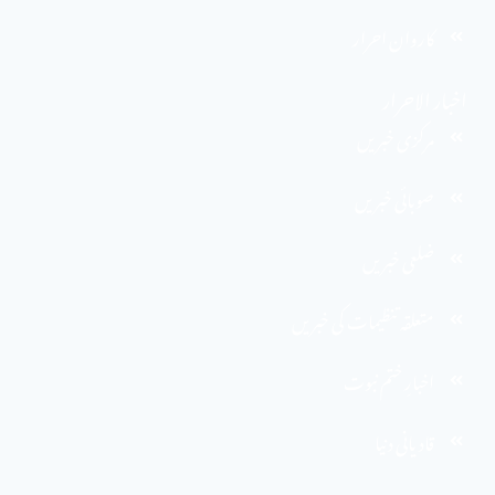
کاروان احرار
اخبار الاحرار
مرکزی خبریں
صوبائی خبریں
ضلعی خبریں
متعلقہ تنظیمات کی خبریں
اخبارِ ختم نبوت
قادیانی دنیا