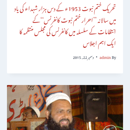
تحریک ختم نبوت 1953ء کے دس ہزار شہداء کی یاد
میں سالانہ ’’احرار ختم نبوت کانفرنس‘‘کے
انتظامات کے سلسلہ میں کانفرنس کی مجلس منتظمہ کا
ایک اہم اجلاس
By
admin
دسمبر 22, 2015