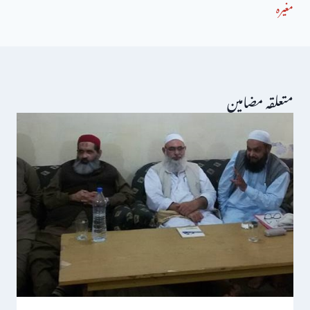
مغیرہ
متعلقہ مضامین