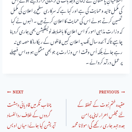
کی مکمل تائید وحمایت کی ہے اور کہا ہے کہ سرکاری سطح پر اعلان کی مکمل
تحسین کرتے ہوئے اس کی حمایت کا اعلان کرتے ہیں ۔ انہوں نے کہا
کہ وزارت مذہبی امور کو اس اعلان کا باضابطہ نوٹیفکیشن بھی جاری کردینا
چاہیے تاکہ آئندہ سال تک یہ اعلان کہیں فائلوں کے ریکارڈ کا حصہ ہی نہ
رہے جائے بلکہ اُس وقت ا س وزارت پر جو بھی متمکن ہو وہ اس فیصلے
پر عمل درآمد کروائے ۔
NEXT
PREVIOUS
عقیدہ ختم نبوت کے تحفظ کے
چناب نگر میں قادیانی دہشت
لئے مجلس احرار اپنی پرامن
گردوں کے خلاف ردالفساد
جدوجہد جاری رکھے گی: مولانا محمد
آپریشن کیا جائے: میاں اویس