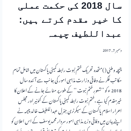
سال 2018 کی حکمت عملی
کا خیر مقدم کرتے ہیں:
عبداللطیف چیمہ
دسمبر 7, 2017
چیچہ وطنی ( )متحدہ تحریک ختم نبوت رابطہ کمیٹی پاکستان میں شامل تمام
مکاتب فکر نے وفاقی وزارت مذہبی امور کی جانب سے آئندہ سال
2018 ء کو ’’شعورِ ختم نبوت ‘‘ کے طور پر منائے جانے کے اعلان کا
خیرمقدم کیا ہے ،ختم نبوت رابطہ کمیٹی پاکستان کے کنونیر اور مجلس
احرار اسلام پاکستان کے سیکرٹری جنرل عبداللطیف خالد چیمہ نے
اپنے بیان میں وفاقی وزیر مذہبی امور سردار محمد یوسف کے اس اعلان کو
اسلامیانِ پاکستان کے ایمان وجذبات کی ترجمانی قرار دیتے ہوئے اس