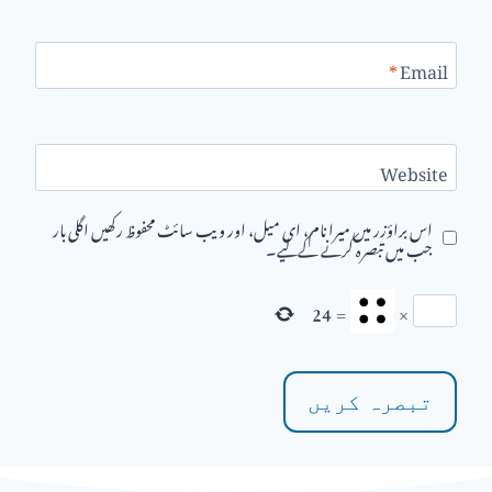
*
Email
Website
اس براؤزر میں میرا نام، ای میل، اور ویب سائٹ محفوظ رکھیں اگلی بار
جب میں تبصرہ کرنے کےلیے۔
24
=
×