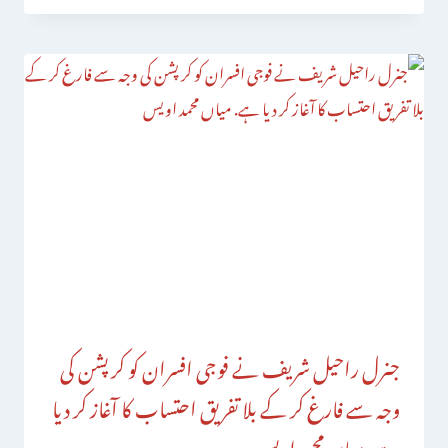
جنرل راحیل شریف نے فوجی افسران کو کرپشن کی
وجہ سے فارغ کر کے بلا تفریق احتساب کا آغاز کر دیا
ہے. میاں محمد اویس