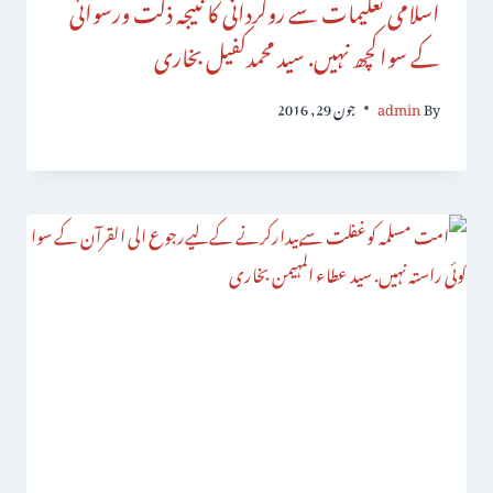
اسلامی تعلیمات سے روگردانی کا نتیجہ ذلت ورسوائی
کے سواکچھ نہیں. سید محمدکفیل بخاری
By
admin
جون 29, 2016