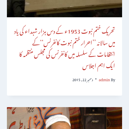
تحریک ختم نبوت 1953ء کے دس ہزار شہداء کی یاد
میں سالانہ ’’احرار ختم نبوت کانفرنس‘‘کے
انتظامات کے سلسلہ میں کانفرنس کی مجلس منتظمہ کا
ایک اہم اجلاس
By
admin
دسمبر 22, 2015