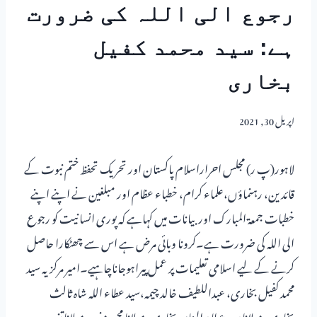
رجوع الی اللہ کی ضرورت
ہے: سید محمد کفیل
بخاری
اپریل 30, 2021
لاہور(پ ر) مجلس احراراسلام پاکستان اور تحریک تحفظ ختم نبوت کے
قائدین، رہنماؤں،علماء کرام، خطباء عظام اور مبلغین نے اپنے اپنے
خطبات جمعۃ المبارک اوربیانات میں کہاہے کہ پوری انسانیت کو رجوع
الی اللہ کی ضرورت ہے۔کرونا وبائی مرض ہے اس سے چھٹکارا حاصل
کرنے کے لیے اسلامی تعلیمات پر عمل پیراہوجاناچاہیے۔امیر مرکزیہ سید
محمد کفیل بخاری، عبداللطیف خالد چیمہ،سید عطاء اللہ شاہ ثالث
بخاری، مولانا سید عطاء المنان بخاری، مولانا محمد مغیرہ، مولانا تنویر