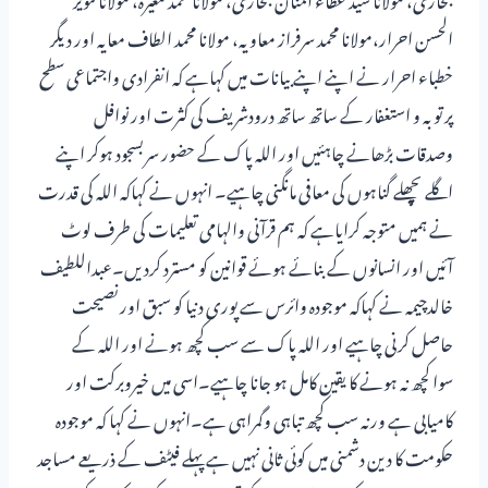
الحسن احرار،مولانا محمد سرفراز معاویہ، مولانا محمد الطاف معایہ اور دیگر
خطباء احرار نے اپنے اپنے بیانات میں کہاہے کہ انفرادی واجتماعی سطح
پر توبہ و استغفار کے ساتھ ساتھ درودشریف کی کثرت اور نوافل
وصدقات بڑھانے چاہئیں اور اللہ پاک کے حضور سربسجود ہوکر اپنے
اگلے پچھلے گناہوں کی معافی مانگنی چاہیے۔ انہوں نے کہاکہ اللہ کی قدرت
نے ہمیں متوجہ کرایاہے کہ ہم قرآنی والہامی تعلیمات کی طرف لوٹ
آئیں اور انسانوں کے بنائے ہوئے قوانین کو مسترد کردیں۔عبداللطیف
خالدچیمہ نے کہاکہ موجودہ وائرس سے پوری دنیا کو سبق اور نصیحت
حاصل کرنی چاہیے اور اللہ پاک سے سب کچھ ہونے اور اللہ کے
سواکچھ نہ ہونے کا یقین کامل ہو جانا چاہیے۔اسی میں خیروبرکت اور
کامیابی ہے ورنہ سب کچھ تباہی وگمراہی ہے۔انہوں نے کہا کہ موجودہ
حکومت کا دین دشمنی میں کوئی ثانی نہیں ہے پہلے فیٹف کے ذریعے مساجد