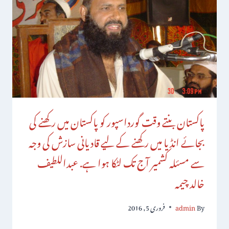
پاکستان بنتے وقت گورداسپور کو پاکستان میں رکھنے کی
بجائے انڈیا میں رکھنے کے لیے قادیانی سازش کی وجہ
سے مسئلہ کشمیر آج تک لٹکا ہوا ہے. عبداللطیف
خالد چیمہ
By
admin
فروری 5, 2016