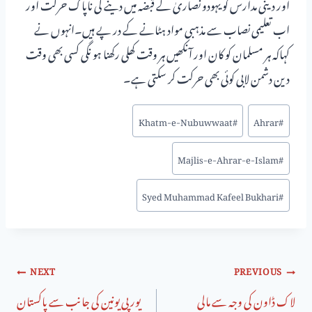
اور دینی مدارس کو یہودو نصاریٰ کے قبضہ میں دینے کی ناپاک حرکت اور
اب تعلیمی نصاب سے مذہبی مواد ہٹانے کے در پے ہیں۔انہوں نے
کہاکہ ہر مسلمان کو کان اور آنکھیں ہر وقت کھلی رکھنا ہو نگی کسی بھی وقت
دین دشمن لابی کوئی بھی حرکت کر سکتی ہے۔
Khatm-e-Nubuwwaat
#
Ahrar
#
Majlis-e-Ahrar-e-Islam
#
Syed Muhammad Kafeel Bukhari
#
NEXT
PREVIOUS
لاک ڈاون کی وجہ سے مالی
یورپی یونین کی جانب سے پاکستان