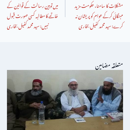
مشکلات کا سامنا، حکومت مزید
میں توہین رسالت کے قوانین کے
مہنگائی کرکے عوام کو پریشان نہ
خاتمے کا مطالبہ کسی صورت قبول
کرے: سید محمد کفیل بخاری
نہیں: سید محمد کفیل بخاری
متعلقہ مضامین