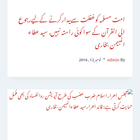
امت مسلمہ کوغفلت سےبیدارکرنے کےلیےرجوع
الی القرآن کے سوا کوئی راستہ نہیں. سید عطاء
المہیمن بخاری
By
admin
نومبر 12, 2016