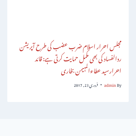
مجلس احرار اسلام ضرب عضب کی طرح آپریشن
ردالفساد کی بھی مکمل حمایت کرتی ہے: قائد
احرارسید عطاءالمہیمن بخاری
By
admin
فروری 23, 2017