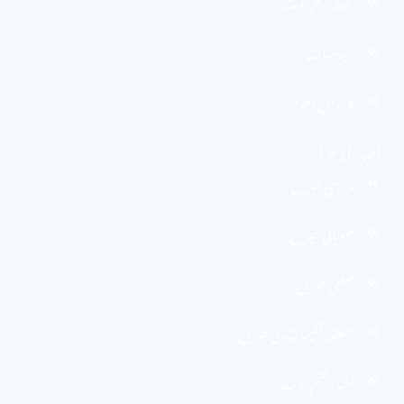
تحفظ ختم نبوت
سیاسیات
کاروان احرار
اخبار الاحرار
مرکزی خبریں
صوبائی خبریں
ضلعی خبریں
متعلقہ تنظیمات کی خبریں
اخبارِ ختم نبوت