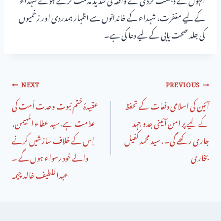
کے لیے مغفرت، شہداء کے خاندانوں سے اظہار ہمدردی اور زخمیوں
کی جلد صحت یابی کے لیے دعا کی ہے۔
NEXT
PREVIOUS
آئین کی اسلامی دفعات کے تحفظ
عقیدۂ ختم نبوت وحدت اُمت کی
کے لیے پر امن آئینی جدو جہد
علامت ہے. سید عطاء المہیمن,
جاری رکھے گی۔ . سید محمد کفیل
اِس کے خلاف سازشیں کرنے
بخاری
والے خود رسواء ہوں گے ۔
عبداللطیف خالد چیمہ