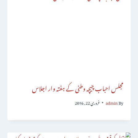
مجلس احباب چیچہ وطنی کے ہفتہ وار اجلاس
By
admin
فروری 22, 2016