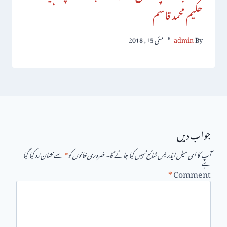
حکیم محمد قاسم
By
admin
مئی 15, 2018
جواب دیں
آپ کا ای میل ایڈریس شائع نہیں کیا جائے گا۔
ضروری خانوں کو
*
سے نشان زد کیا گیا
ہے
*
Comment