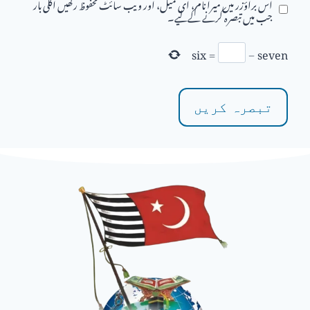
اس براؤزر میں میرا نام، ای میل، اور ویب سائٹ محفوظ رکھیں اگلی بار
جب میں تبصرہ کرنے کےلیے۔
six
=
−
seven