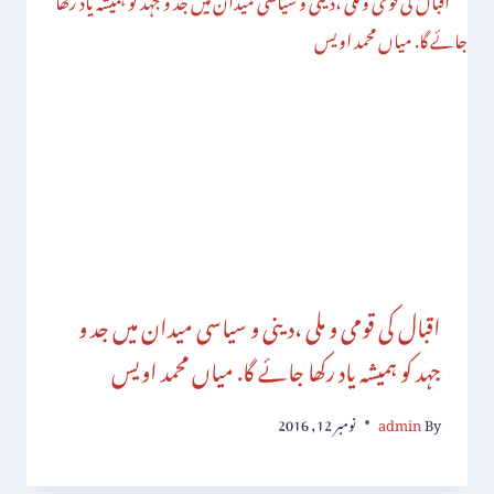
اقبال کی قومی و ملی ،دینی و سیاسی میدان میں جد و
جہد کو ہمیشہ یاد رکھا جائے گا. میاں محمد اویس
By
admin
نومبر 12, 2016