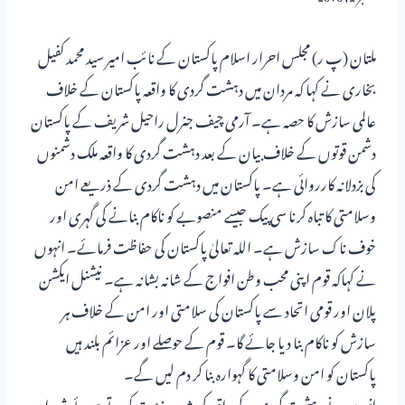
ملتان (پ ر) مجلس احرار اسلام پاکستان کے نائب امیر سید محمد کفیل
بخاری نے کہا کہ مردان میں دہشت گردی کا واقعہ پاکستان کے خلاف
عالمی سازش کا حصہ ہے۔ آرمی چیف جنرل راحیل شریف کے پاکستان
دشمن قوتوں کے خلاف بیان کے بعد دہشت گردی کا واقعہ ملک دشمنوں
کی بزدلانہ کارروائی ہے۔ پاکستان میں دہشت گردی کے ذریعے امن
وسلامتی کا تباہ کرنا سی پیک جیسے منصوبے کو ناکام بنانے کی گہری اور
خوف ناک سازش ہے۔ اللہ تعالیٰ پاکستان کی حفاظت فرمائے۔ انہوں
نے کہاکہ قوم اپنی محب وطن افواج کے شانہ بشانہ ہے۔ نیشنل ایکشن
پلان اور قومی اتحاد سے پاکستان کی سلامتی اور امن کے خلاف ہر
سازش کو ناکام بنا دیا جائے گا۔ قوم کے حوصلے اور عزائم بلند ہیں
پاکستان کو امن وسلامتی کا گہوارہ بنا کر دم لیں گے۔
انہوں نے دہشت گردی کے واقعہ کی شدید مذمت کرتے ہوئے شہداء