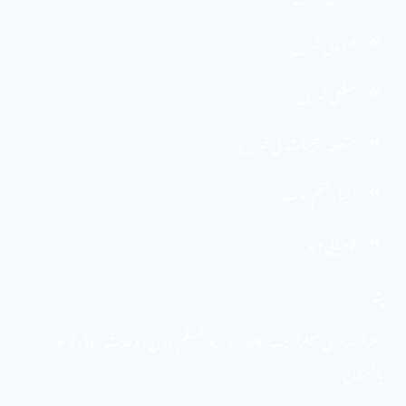
صوبائی خبریں
ضلعی خبریں
متعلقہ تنظیمات کی خبریں
اخبارِ ختم نبوت
قادیانی دنیا
پتہ
احرار مرکزی سیکرٹریٹ . 69 -C ، نیو مسلم ٹاؤن ، وحدت روڈ ، لاہور ،
پاکستان