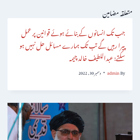
متعلقہ مضامین
جب تک انسانوں کے بنائے ہوئے قوانین پر عمل
پیرا رہیں گے تب تک ہمارے مسائل حل نہیں ہو
سکتے: عبداللطیف خالد چیمہ
By
admin
دسمبر 30, 2022