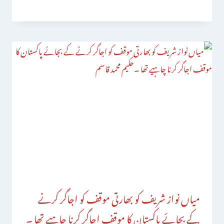
میاں نواز شریف کو بھارتی موقف کو اجاگر کرنے
کے بجائے پاکستان کا موقف اجاگر کرنا چاہیے تھا ۔