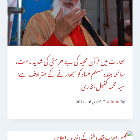
بھارت میں قرآن مجید کی بے حرمتی کی شدید مذمت،
سانحہ ہندومسلم فساد کو ابھارنے کے مترادف ہے:
سید محمد کفیل بخاری
By
admin
جنوری 18, 2024