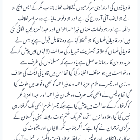
قادیانیوں کی ارتدادی سرگرمیوں کیخلاف تھانہ چناب نگرکے ایس ایچ او
نے جو ایف آئی آر درج کی ہے اور جو وقوعہ بنایاہے وہ سراسرخلاف
واقعہ ہے اور جو دفعات ملزمان منیراحمداعوان اور عبدالعزیزگجر پر لگائی گئی
ہیں اور قادیانی ملزمان کا جو تحفظ کیا ہے وہ ناقابل قبول ہے پولیس نے
قادیانی ملزمان کو علاقہ مجسٹریٹ شہریار کی عدالت (لالیاں)میں پیش کرکے
مزید دو دن کا ریمانڈ حاصل ہے یاد رہے کہ مسلمانوں کی طرف سے
درخواست میں جو مؤقف اختیار کیا گیا تھا اس میں قادیانی ایکٹ کی خلاف
ورزی اور تیسرے ملزم عزیز احمد ولدمنیر احمد کو بھی وقوعہ میں ملوث کیا
گیا تھا پولیس نے ابھی تک صرف دو ملزمان منیر احمد اور عبدالعزیز گجر
کوگرفتار کرکے عدالت میں پیش کیا ہے جبکہ تیسرا ملزم ابھی تک گرفتار ہی
نہیں کیا گیا،علاوہ ازیں متحدہ تحریک ختم نبوت رابطہ کمیٹی پاکستان کے
مرکزی ترجمان نے کہا ہے کہ اگر چناب نگر ،لالیاں اور چنیوٹ کی
سرکاری انتظامیہ اور پولیس نے امتناع قادیانیت ایکٹ پر عمل درآمد کی