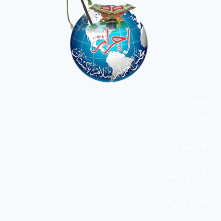
مضامین
دین و دانش
تحفظ ختم نبوت
سیاسیات
کاروان احرار