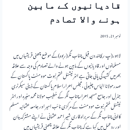
قادیانیوں کے مابین
ہونے والا تصادم
نومبر 21, 2015
لاہور(پ ر)چند دن قبل چناب نگر(ربوہ)کے موضع چھنی قریشیاں میں
مسلمانوں اور قادیانیوں کے مابین ہونے والے تصادم کی وجہ سے علاقہ
بھرمیں کشیدگی پائی جاتی ہے انٹر نیشنل ختم نبوت موومنٹ پاکستان کے
صدرمولانا الیاس چنیوٹی ،مجلس احراراسلام پاکستان کے ڈپٹی سیکرٹری
جنرل اور جامع مسجد احرارچناب نگر کے خطیب مولانا محمد مغیرہ اور انٹر
نیشنل ختم نبوت موومنٹ کے مرکزی نائب امیر اور جامعہ عثمانیہ مسلم
کالونی چناب نگر کے سربراہ قاری شبیر احمد عثمانی نے اپنے مشترکہ بیان
اور ردعمل میں کہا ہے کہ چناب نگر کے علاقہ چھنی قریشیاں میں