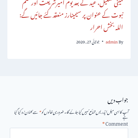
کمیٹی تشکیل، عید کے بعد یوم امیرشریعت اور ختم
نبوت کے عنوان پر سیمینارز منعقد کئے جائیں گے:
اللہ بخش احرار
By
admin
جولائی 27, 2020
جواب دیں
آپ کا ای میل ایڈریس شائع نہیں کیا جائے گا۔
ضروری خانوں کو
*
سے نشان زد کیا گیا
ہے
*
Comment