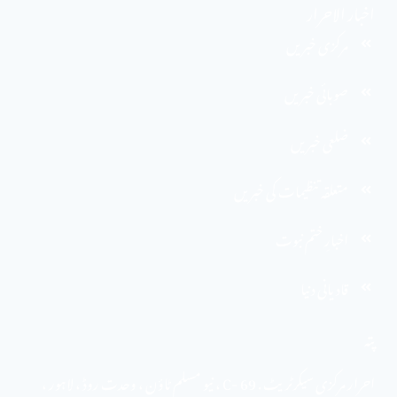
اخبار الاحرار
مرکزی خبریں
صوبائی خبریں
ضلعی خبریں
متعلقہ تنظیمات کی خبریں
اخبارِ ختم نبوت
قادیانی دنیا
پتہ
احرار مرکزی سیکرٹریٹ . 69 -C ، نیو مسلم ٹاؤن ، وحدت روڈ ، لاہور ،