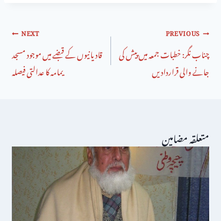
NEXT
PREVIOUS
چناب نگر: خطبات جمعہ میں پیش کی
قادیانیوں کے قبضے میں موجود مسجد
جانے والی قراردادیں
یمامہ کا عدالتی فیصلہ
متعلقہ مضامین