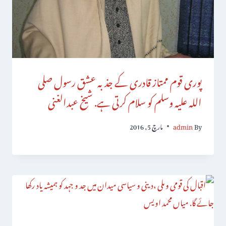
پوری قوم ممتاز قادری کے جذبہ عشق رسول صلی
اللہ علیہ وسلم کو سلام کرتی ہے. شیخ عبدالغنی
By
admin
مارچ 5, 2016