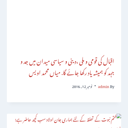
اقبال کی قومی و ملی ،دینی و سیاسی میدان میں جد و
جہد کو ہمیشہ یاد رکھا جائے گا. میاں محمد اویس
By
admin
نومبر 12, 2016