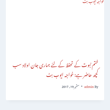
ختم نبوت کے تحفظ کے لئے ہماری جان اولاد سب
کچھ حاضر ہے: خواجہ ایوب بٹ
By
admin
ستمبر 19, 2017