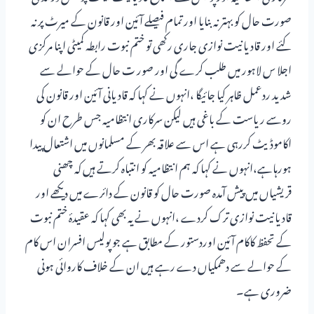
صورت حال کو بہتر نہ بنایا اور تمام فیصلے آئین اور قانون کے میرٹ پر نہ
کئے اور قادیانیت نوازی جاری رکھی تو ختم نبوت رابطہ کمیٹی اپنا مرکزی
اجلا س لاہور میں طلب کرے گی اور صور ت حال کے حوالے سے
شدید ردعمل ظاہر کیا جائیگا ،انہوں نے کہا کہ قادیانی آئین اور قانون کی
روسے ریاست کے باغی ہیں لیکن سرکاری انتظامیہ جس طرح ان کو
اکاموڈیٹ کررہی ہے اس سے علاقہ بھر کے مسلمانوں میں اشتعال پیدا
ہورہاہے،انہوں نے کہا کہ ہم انتظامیہ کو انتباہ کرتے ہیں کہ چھنی
قریشیاں میں پیش آمدہ صورت حال کو قانون کے دائرے میں دیکھے اور
قادیانیت نوازی ترک کردے ،انہوں نے یہ بھی کہا کہ عقیدۂ ختم نبوت
کے تحفظ کاکام آئین اوردستور کے مطابق ہے جو پولیس افسران اس کام
کے حوالے سے دھمکیاں دے رہے ہیں ان کے خلاف کاروائی ہونی
ضروری ہے۔