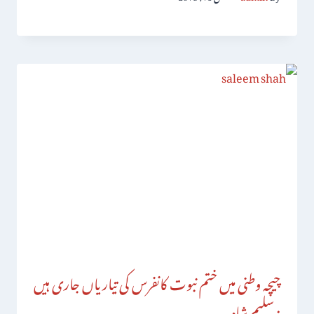
چیچہ وطنی میں ختم نبوت کانفرس کی تیاریاں جاری ہیں
: سلیم شاہ