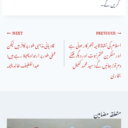
کریں گے۔
NEXT
PREVIOUS
اسلام کی نشاۃ ثانیہ آخر کار ہونی ہے
قادیانی مذہبی طور پر کافر ہیں لیکن
اور منکرین ختم نبوت اور دیگر فتنے
عملی طور پر ارتداد پھیلا رہے ہیں:
دم توڑ جائیں گے: سید محمد کفیل
عبداللطیف خالد چیمہ
بخاری
متعلقہ مضامین