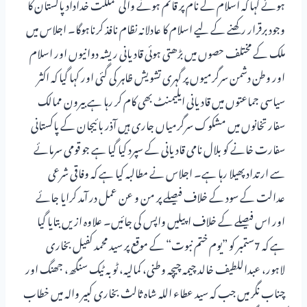
ہوئے کہا کہ اسلام کے نام پر قائم ہونے والی مملکت خداداد پاکستان کا
وجود برقرار رکھنے کے لیے اسلام کا عادلانہ نظام نافذ کرناہوگا۔ اجلاس میں
ملک کے مختلف حصوں میں بڑھتی ہوئی قادیانی ریشہ دوانیوں اور اسلام
اور وطن دشمن سرگرمیوں پر گہری تشویش ظاہر کی گئی اور کہا گیا کہ اکثر
سیاسی جماعتوں میں قادیانی ایلیمنٹ بھی کام کر رہا ہے بیرون ممالک
سفارتخانوں میں مشکوک سرگرمیاں جاری ہیں آذر بائیجان کے پاکستانی
سفارت خانے کو بلال نامی قادیانی کے سپرد کیا گیا ہے جو قومی سرمائے
سے ارتداد پھیلا رہا ہے۔ اجلاس نے مطالبہ کیا ہے کہ وفاقی شرعی
عدالت کے سود کے خلاف فیصلے پر من و عن عمل در آمد کرایا جائے
اور اس فیصلے کے خلاف اپیلیں واپس کی جائیں۔ علاوہ ازیں بتایا گیا
ہے کہ 7ستمبر کو ”یوم ختم نبوت“ کے موقع پر سید محمد کفیل بخاری
لاہور، عبداللطیف خالد چیمہ چیچہ وطنی، کمالیہ، ٹوبہ ٹیک سنگھ، جھنگ اور
چناب نگر میں جب کہ سید عطاء اللہ شاہ ثالث بخاری کبیر والہ میں خطاب