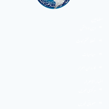
مضامین
دین و دانش
تحفظ ختم نبوت
سیاسیات
کاروان احرار
اخبار الاحرار
مرکزی خبریں
صوبائی خبریں