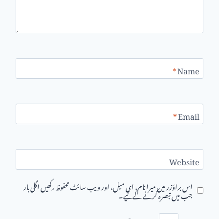
*
Name
*
Email
Website
اس براؤزر میں میرا نام، ای میل، اور ویب سائٹ محفوظ رکھیں اگلی بار
جب میں تبصرہ کرنے کےلیے۔