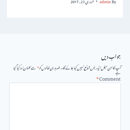
By
admin
فروری 23, 2017
جواب دیں
آپ کا ای میل ایڈریس شائع نہیں کیا جائے گا۔
ضروری خانوں کو
*
سے نشان زد کیا گیا
ہے
*
Comment