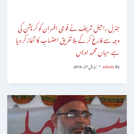
جنرل راحیل شریف نے فوجی افسران کو کرپشن کی
وجہ سے فارغ کر کے بلا تفریق احتساب کا آغاز کر دیا
ہے. میاں محمد اویس
By
admin
اپریل 27, 2016