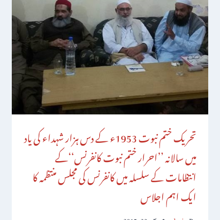
تحریک ختم نبوت 1953ء کے دس ہزار شہداء کی یاد
میں سالانہ ’’احرار ختم نبوت کانفرنس‘‘کے
انتظامات کے سلسلہ میں کانفرنس کی مجلس منتظمہ کا
ایک اہم اجلاس
By
admin
دسمبر 22, 2015