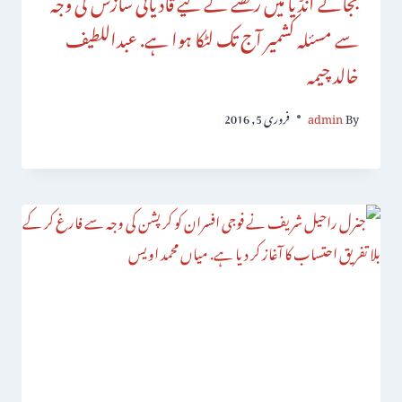
سے مسئلہ کشمیر آج تک لٹکا ہوا ہے. عبداللطیف
خالد چیمہ
By
admin
فروری 5, 2016