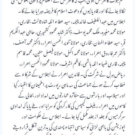
نکالا جائے گا اور قادیانیوں کو دعوت اسلام کا فریضہ دہرایا جائے گا۔
اجلاس میں عبداللطیف خالد چیمہ، سید عطاء اللہ شاہ ثالث بخاری،
مولانا محمد مغیرہ، ملک محمد یوسف، ڈاکٹر شاہد محمود کشمیری، حاجی عبدالکریم
قمر، سید عطاء المنان بخاری، مولانا تنویر الحسن احرار، ڈاکٹر محمد آصف،
ڈاکٹر عمر فاروق احرار، مولانا محمد اکمل، مولانا فیصل متین، محمد قاسم
چیمہ، قاری ضیاء اللہ ہاشمی، کاظم اشرف، مولانا محمود الحسن احرار،
ریاض ہرل نے شرکت کی۔ قائدین احرار نے اجلاس کے شرکاء سے
خطاب کرتے ہوئے جماعت کی سہ ماہی رپورٹ پر اطمینان کا اظہار کیا
اور سیلاب اور بارشوں سے متأثرہ عمارتوں میں امداد اور بحالی کے
کاموں میں احرار ریلیف کیمپس کی کار کردگی کو سراہا اور طے پایا کہ امدادی
سرگرمیوں کو جلد از جلد مکمل کیا جائے۔ اجلاس نے حکومت اور
اپوزیشن کی باہمی لڑائی کو سیاسی انتہاء پسندی کی بدترین شکل قرار دیتے