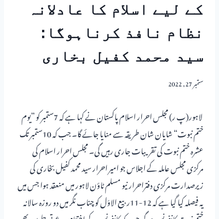
کے لیے اسلام کا عادلانہ
نظام نافذ کرناہوگا:
سید محمد کفیل بخاری
ستمبر 27, 2022
لاہور(پ ر) مجلس احرار اسلام پاکستان نے کہا ہے کہ 7ستمبر کو ”یوم
ختم نبوت“ شایان شان طریقہ سے منایا جائے گا۔ جب کہ 10ستمبر تک
عشرہ ختم نبوت کی تقریبات جاری رہیں گی۔ مجلس احرار اسلام کی
مرکزی مجلس عاملہ کے اجلاس جو امیر احرار سید محمد کفیل بخاری کی
زیرصدارت مرکزی دفتراحرار نیو مسلم ٹاؤن لاہور میں منعقد ہوا جس میں
یہ فیصلہ کیا گیا ہے کہ 12-11ربیع الاوّل کو چناب نگر میں دو روزہ سالانہ
ختم نبوت کانفرنس ہو گی جب کہ کانفرنس کے اختتام پر دعوتی جلوس بھی