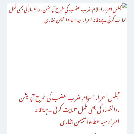
مجلس احرار اسلام ضرب عضب کی طرح آپریشن
ردالفساد کی بھی مکمل حمایت کرتی ہے: قائد
احرارسید عطاءالمہیمن بخاری