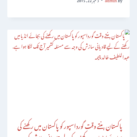
پاکستان بنتے وقت گورداسپور کو پاکستان میں رکھنے کی
بجائے انڈیا میں رکھنے کے لیے قادیانی سازش کی وجہ