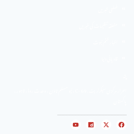
ضلعی خبریں
متعلقہ تنظیمات کی خبریں
اخبارِ ختم نبوت
قادیانی دنیا
پتہ
احرار مرکزی سیکرٹریٹ . 69 -C ، نیو مسلم ٹاؤن ، وحدت روڈ ، لاہور ،
پاکستان