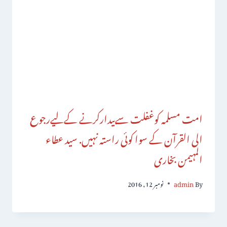
امت مسلمہ کوغفلت سےبیدارکرنے کےلیےرجوع
الی القرآن کے سوا کوئی راستہ نہیں. سید عطاء
المہیمن بخاری
By
admin
نومبر 12, 2016