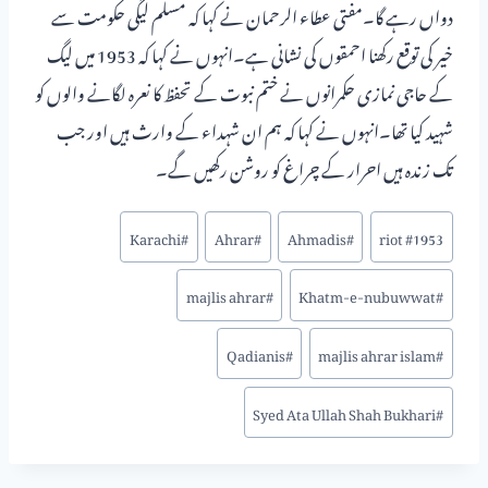
دواں رہے گا۔مفتی عطاء الرحمان نے کہا کہ مسلم لیگی حکومت سے
خیر کی توقع رکھنا احمقوں کی نشانی ہے۔انہوں نے کہا کہ 1953 میں لیگ
کے حاجی نمازی حکمرانوں نے ختم نبوت کے تحفظ کا نعرہ لگانے والوں کو
شہید کیا تھا۔انہوں نے کہا کہ ہم ان شہداء کے وارث ہیں اور جب
تک زندہ ہیں احرار کے چراغ کو روشن رکھیں گے۔
Karachi
#
Ahrar
#
Ahmadis
#
#
1953 riot
majlis ahrar
#
Khatm-e-nubuwwat
#
Qadianis
#
majlis ahrar islam
#
Syed Ata Ullah Shah Bukhari
#