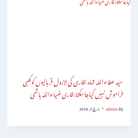
سید عطاءاللہ شاہ بخاری کی لازول قربانیوں کوکھبی
فراموش نہیں کیاجاسکتا: قاری ضیاءاللہ ہاشمی
By
admin
مارچ 5, 2018