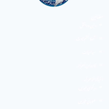
مضامین
دین و دانش
تحفظ ختم نبوت
سیاسیات
کاروان احرار
اخبار الاحرار
مرکزی خبریں
صوبائی خبریں