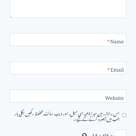
*
Name
*
Email
Website
اس براؤزر میں میرا نام، ای میل، اور ویب سائٹ محفوظ رکھیں اگلی بار
جب میں تبصرہ کرنے کےلیے۔
14
=
six
+