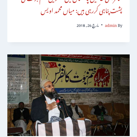
پشت پناہی کررہی ہیں: میاں محمد اویس
By
admin
مارچ 26, 2018