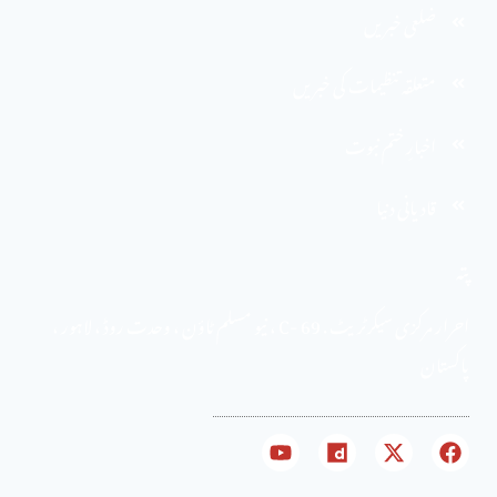
ضلعی خبریں
متعلقہ تنظیمات کی خبریں
اخبارِ ختم نبوت
قادیانی دنیا
پتہ
احرار مرکزی سیکرٹریٹ . 69 -C ، نیو مسلم ٹاؤن ، وحدت روڈ ، لاہور ،
پاکستان