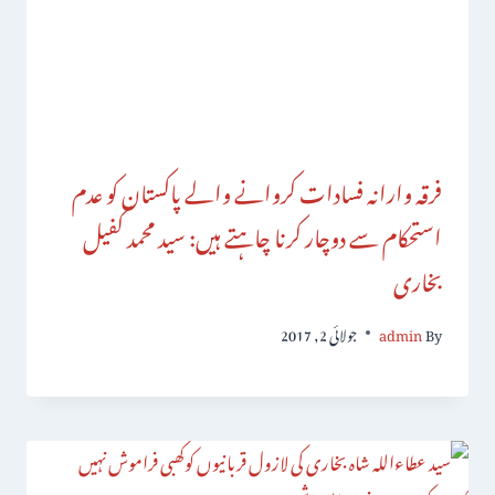
فرقہ وارانہ فسادات کروانے والے پاکستان کو عدم
استحکام سے دوچار کرنا چاہتے ہیں: سید محمد کفیل
بخاری
By
admin
جولائی 2, 2017