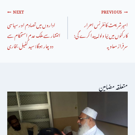
NEXT
PREVIOUS
امیرشریعت کانفرنس احرار
اداروں میں تصادم اور سیاسی
کارکنوں میں نیا ولولہ پیدا کرے گی:
انتشار سے ملک عدم استحکام سے
سرفراز معاویہ
دو چار ہوگا: سید کفیل بخاری
متعلقہ مضامین