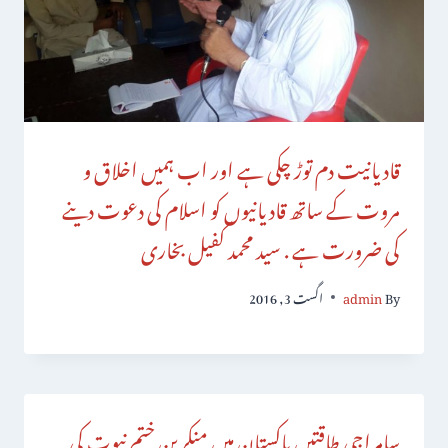
قادیانیت دم توڑ چکی ہے اور اب ہمیں اخلاق و
مروت کے ساتھ قادیانیوں کو اسلام کی دعوت دینے
کی ضرورت ہے . سید محمد کفیل بخاری
By
admin
اگست 3, 2016
سامراجی طاقتیں پاکستان میں منکرین ختم نبوت کی