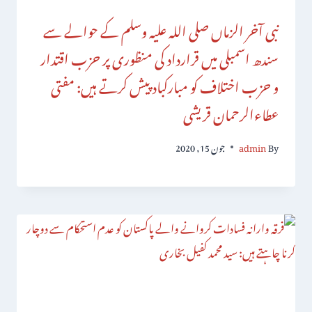
نبی آخر الزماں صلی اللہ علیہ وسلم کے حوالے سے
سندھ اسمبلی میں قرارداد کی منظوری پر حزب اقتدار
و حزب اختلاف کو مبارکباد پیش کرتے ہیں: مفتی
عطاءالرحمان قریشی
By
admin
جون 15, 2020