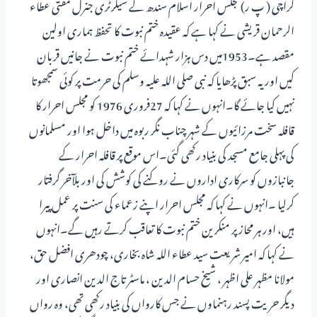
کراچی ( پ ر) مجلس احرار اسلام سندھ کے سیکرٹری جنرل مفتی عطاء
الرحمان قریشی نے کہا ہے کہ عقیدہ ختم نبوت کا تحفظ ہماری اولین
مقصد ہے۔1953میں دس ہزار شہدائے ختم نبوت نے جانیں قربان
کیں اور یہ سبق پڑھایا کہ نبی صلی اللہ علیہ وسلم کی حرمت پر کوئی سمجھوتا
نہیں کیا جائے گا۔انہوں نے کہا کہ 27فروری 1976 کو مجلس احرار کا
قافلہ سخت مرزائیوں کے شہر چناب نگر ربوہ میں داخل ہوا اور مسلمانوں
کی پہلی جامع مسجد کی بنیاد رکھی گئی۔اس موقع پر قافلہ احرار کے
جانبازوں کو سرکاری اداروں نے روکنے کی کوشش کی اور بلآخر گرفتار
کرلیا ۔انہوں نے کہا کہ مجلس احرار اپنے زعماء کی سنت پر عمل پیرا
ہیں، اور ہر محاز پر منکرین ختم نبوت کا تعاقب کرتے رہیں گے۔انہوں
نے کہا کہ امیر شریعت سید عطاء اللہ شاہ بخاری، چودھری افضل حق،
مولانا مظہر علی اظہر ، شیخ حسام الدین ، ماسٹر تاج الدین انصاری اور
دیگر حریت پسند رہنماوں نے جس کارواں کی بنیاد رکھی تھی، وہ رواں