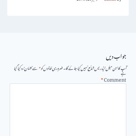
جواب دیں
آپ کا ای میل ایڈریس شائع نہیں کیا جائے گا۔
ضروری خانوں کو
*
سے نشان زد کیا گیا
ہے
*
Comment