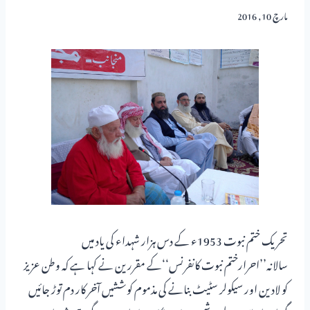
مارچ 10, 2016
تحریک ختم نبوت 1953ء کے دس ہزار شہداء کی یاد میں
سالانہ’’احرارختم نبوت کانفرنس‘‘کے مقررین نے کہا ہے کہ وطن عزیز
کو لادین اور سیکولر سٹیٹ بنانے کی مذموم کوششیں آخر کار دم توڑ جائیں