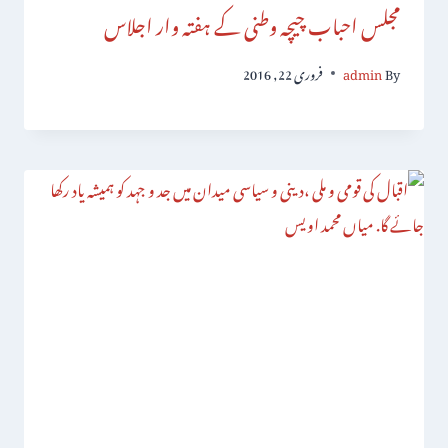
مجلس احباب چیچہ وطنی کے ہفتہ وار اجلاس
By
admin
فروری 22, 2016