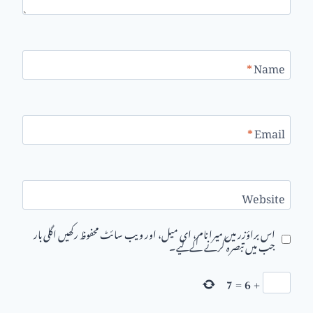
*
Name
*
Email
Website
اس براؤزر میں میرا نام، ای میل، اور ویب سائٹ محفوظ رکھیں اگلی بار
جب میں تبصرہ کرنے کےلیے۔
7
=
6
+