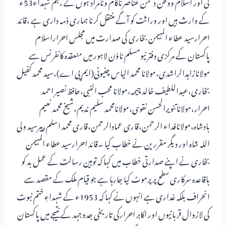
گی اور اسلام ووطن دشمن عناصرناکام ونامراد ہوں گے ،ہم شہداء53ء
کے وارث ہیں اور وراثت کو آگے منتقل کرنا ہماری ذمہ داری ہے ،قائد
احرارسید عطاء المہیمن بخاری کی صدارت میں مجلس احراراسلام
پاکستان کے مرکزی دفتر نیومسلم ٹاؤن لاہور میں منعقدہ کانفرنس سے
مولانازاہدالراشدی،مولانا محمد الیاس چنیوٹی(ایم پی اے)،سید محمد کفیل
بخاری،عبداللطیف خالد چیمہ،مولانا محب النبی،حافظ نصیر احمد
احرار،مولاناتنویرالحسن نقوی،مولانامحمد سلیم ندیم،شیخ محمد نعیم
بادشاہ،مولانافداء الرحمن،قاری عمادالرحمن،قاری محمد اسلم،پیرسید ولی
اللہ شاہ اور دیگر مقررین نے خطاب کیا ۔قائد احرارسید عطاء المہیمن
بخاری نے اپنے صدارتی خطاب میں کہا کہ توہین رسالت کے عمل بد کو
باقاعدہ سرکاری سطح پر پرموٹ کیا جارہا ہے جو قیام ملک کے مقصد سے
انحراف بلکہ غداری ہے انہوں نے کہا کہ 1953ء کے شہداءِ ختم نبوت
کی لازوال قربانیوں اور اکابر احرارکی تاریخی جدوجہد کے نتیجے میں پاکستان