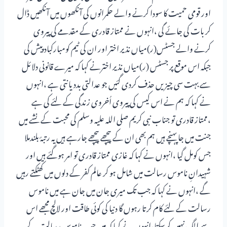
اور قومی حمیت کا سودا کرنے والے حکمرانوں کی آنکھوں میں آنکھیں ڈال
کر بات کی جائے گی ،انہوں نے ممتاز قادری کے مقدمے کی پیروی
کرنے والے جسٹس(ر)میاں نذیر اختر اور ان کی ٹیم کومبارکباد پیش کی
جبکہ اس موقع پر جسٹس (ر)میاں نذیر اخترنے کہا کہ میرے قانونی دلائل
سے بہت سی چیزیں حذف کردی گئیں جو عدالتی بددیانتی ہے ،انہوں
نے کہا کہ ہم نے اس کیس کی پیروی اُخروی زندگی کے لئے کی ہے
،ممتاز قادری تو جناب نبی کریم صلی اللہ علیہ وسلم کی محبت کے نشے میں
جنت میں جا پہنچے ہیں ہم بھی ان کے پیچھے پیچھے جارہے ہیں یہ رتبۂ بلندملا
جس کومل گیا ،انہوں نے کہا کہ غازی ممتاز قادری تو امر ہوگئے ہیں اور
شہیدانِ ناموس رسالت میں شامل ہو کر عالم کفر کے دلوں میں کھٹکتے رہیں
گے ،انہوں نے کہا کہ جب تک میری جان میں جان ہے میں ناموس
رسالت کے لئے کام کرتا رہوں گا دنیا کی کوئی طاقت اور لالچ مجھے اس
سے الگ نہیں کرسکتا،انہوں نے کہا کہ میں جب ناموس رسالت کے