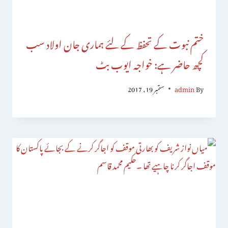
ختم نبوت کے تحفظ کے لئے ہماری جان اولاد سب
کچھ حاضر ہے: خواجہ ایوب بٹ
By
admin
ستمبر 19, 2017