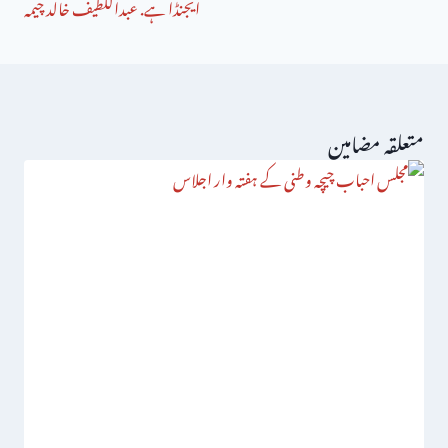
ایجنڈا ہے. عبداللطیف خالد چیمہ
متعلقہ مضامین