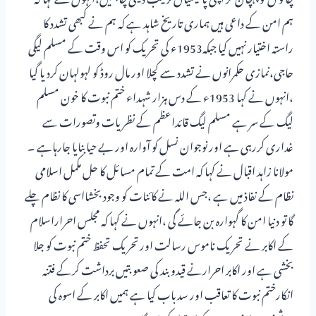
ہم امن کے داعی ہیں ہماری تاریخ شاہد ہے کہ ہم نے کبھی تشدد کا
راستہ اختیار نہیں کیا جبکہ1953ء کی تحریک کو اس وقت کے مسلم لیگی
حاجی،نمازی حکمرانوں نے تشدد سے کچلا اور مال روڈ کو لہولہان کردیا گیا
،انہوں نے کہا 1953ء کے دس ہزار شہداء ختم نبوت کا خون مسلم
لیگ کے سر ہے مسلم لیگ قائداعظم کے نظریات وتصورات سے
غداری کررہی ہے اور نوجوان نسل کو آوارہ اور بے حیابنایا جارہاہے ۔
مولانا زاہد اقبال نے کہا کہ امت کے تمام مسائل کا حل مکمل اسلامی
نظام کے نفاذ میں ہے ،جس اللہ نے کائنات کو وجود بخشااسی کا نظام چلے
گا تو دنیا امن کا گہوارہ بن جائے گی ،انہوں نے کہا کہ مجلس احراراسلام
کے اکابر نے تحریک ناموس رسالت اورتحریک تحفظ ختم نبوت کو جلا
بخشی ہے اور اکابر احرارنے قیدوبند کی صعوبتیں برداشت کرکے فتنہ
انکارختم نبوت کا تعاقب اور سدباب کیا ہے ہمیں اکابر کے اسوہ کی