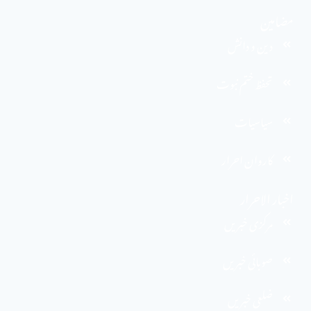
مضامین
دین و دانش
تحفظ ختم نبوت
سیاسیات
کاروان احرار
اخبار الاحرار
مرکزی خبریں
صوبائی خبریں
ضلعی خبریں