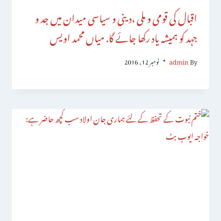
اقبال کی قومی و ملی ،دینی و سیاسی میدان میں جد و
جہد کو ہمیشہ یاد رکھا جائے گا. میاں محمد اویس
By
admin
نومبر 12, 2016