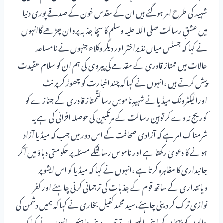
شہید کی طرح امر ہوگئے ہیں ان کے مقدس خون کے صدقے پوری دنیا
میں عشقِ رسالت صلی اللہ علیہ وسلم کا سچا جذبہ پروان چڑھے گاانہوں
نے کہا کہ جسٹس میاں نذیراختر اور دیگر وکلاء جنہوں نے نامساعد
حالات میں ممتاز قادری کے مقدمے کی پیروی کی ہم ان کو سلام عقیدت
پیش کرتے ہیں ،انہوں نے کہا کہ چند اخبارت کو چھوڑ کر پرنٹ
اورالیکٹرونک میڈیانے شہیدِناموسِ رسالتؐممتاز قادری کے جنازے کو
کوریج نہ دے کر توہین رسالت کے مرتکبین کی حوصلہ افزائی کی ہے یہ
شرمناک امر ہے کہ آزادی صحافت کے اس دور میں جب کہ میڈیا آزاد
ہونے کا دعویٰ رکھتا ہے اور ناموس رسالتؐکے مسئلہ پر حکومتی دباؤ میں آکر
جانبداری کا مظاہرہ کرتا ہے ،انہوں نے کہا کہ میڈیا کو اس ایشو پر
دیانتداری کے ساتھ قوم کے جذبات کی ترجمانی کرنی چاہئے اور کفر
نوازی ترک کر دینی چاہئے،سید محمد کفیل بخاری نے کہا کہ ہمیں دشمن کی
چالو ں کو پہچان کر اپنی پالیسیاں ترتیب دینی چاہئیں،انہوں نے کہا کہ