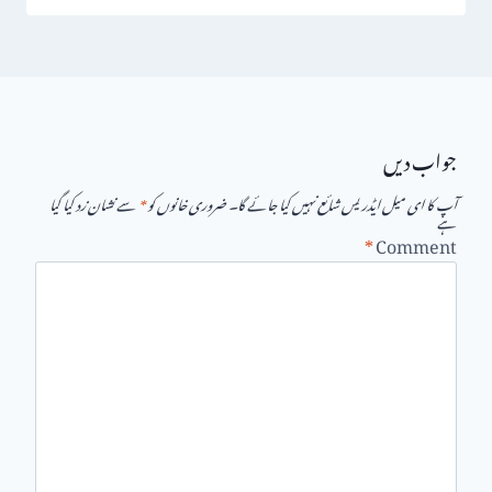
جواب دیں
آپ کا ای میل ایڈریس شائع نہیں کیا جائے گا۔
ضروری خانوں کو
*
سے نشان زد کیا گیا
ہے
*
Comment