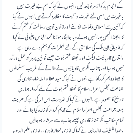
کے انجام بد کوازسر نو پڑھ لیں ،انہوں نے کہا کہ ہم بے غیرت نہیں
باغیرت ہیں اسی لئے غیرت وحمیت کا مظاہرہ کرتے ہیں انہوں نے کہا
کہ آئین سے اسلامی دفعات نکالنے اور قانون توہین رسالت کو ختم کرنے
کا ایجنڈا کبھی پورا نہیں ہونے دیا جائیگا،مولانا محمد الیاس چنیوٹی نے کہا
کہ قادیانی لابی ملک کی سلامتی کے لئے خطرات کو جنم دے رہی ہے
،امتناع قادیانیت ایکٹ اور تحٖفظ ختم نبوت جیسے قوانین پر ہر گز عمل درآمد
نہیں ہو رہا اور چناب نگر میں قادیانیوں نے علاقے کے غریب مسلمانوں
کا جینا دوبھر کررکھا ہے انہوں نے کہا کہ سید عطاء اللہ شاہ بخاری کی
جماعت مجلس احراراسلام کا تحفظ ختم نبوت کے لئے کردار ہماری
تاریخ کا جھومر ہے ،انہوں نے کہا کہ ضرورت اس امر کی ہے کہ حریت
پسند جماعت مجلس احراراسلام کے قدیم کردار کو زندہ کیا جائے اور
تمام مکاتب فکر ممتاز قادری جیسے جذبے سے سرشار ہوجائیں
،عبداللطیف خالد چیمہ نے کہا کہ غازی ممتاز قادری ،غازی علم الدین