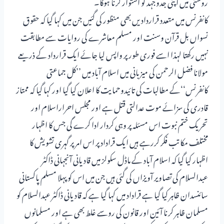
روشنی میں اپنی جدوجہد کو استوار کرنا ہوگا۔
کانفرنس میں متعدد قراردادیں بھی منظور کی گئیں جن میں کہا گیا کہ حقوق
نسواں بل قرآن وسنت اور مسلم معاشرے کی روایات سے مطابقت
نہیں رکھتا لہذا اسے فوری طور پر واپس لیا جائے ایک قرارداد کے ذریعے
مولانا فضل الرحمن کی میزبانی میں اسلام آباد میں ’’کل جماعتی
کانفرنس‘‘کے مطالبات کی تائیدوحمایت کا اعلان کیا گیا اور کہا گیا کہ ممتاز
قادری کی سزائے موت عدالتی قتل ہے اور مجلس احراراسلام اور
تحریک ختم نبوت اس مسئلہ پر وہی کردار ادا کرے گی جس کا اظہار
مختلف مکاتب فکر کررہے ہیں ایک قرادادپر اس امر پر گہری تشویش کا
اظہار کیا گیا کہ اسلام آباد کے ماڈل سکولز میں قادیانی آنجہانی ڈاکٹر
عبدالسلام کی تصاویر آویزاں کی گئی ہیں جن میں اس کو پہلا مسلم پاکستانی
سائنسدان ظاہر کیا گیا ہے قراداد میں کہا گیا ہے کہ قادیانی ڈاکٹر عبدالسلام کو
مسلمان ظاہر کرنا آئین اور قانون کی روسے غلط بھی ہے اور مسلمانوں