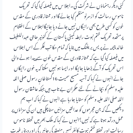
کئی دیگر رہنماؤں نے شرکت کی۔اجلا س میں فیصلہ کیا گیا کہ تحریک
ناموس رسالت کو ازسرنومنظم کیا جائے گااور ممتاز قادری کے مقدس
خون کو کسی طرح بھی رائیگاں نہیں جانے دیا جائیگااجلاس کے اختتام
پرمتحدہ تحریک ختم نبوت رابطہ کمیٹی پاکستان کے کنونیر حاجی عبداللطیف
خالد چیمہ نے پریس بریفنگ میں بتایا کہ تمام مکاتب فکر کے اس اجلاس
میں فیصلہ کیا گیا ہے کہ ممتاز قادری کے مقدس خون سے پیدا ہونے والی
اس تحریک کو آگے بڑھایا جائیگا اور ایسا ہو نہیں سکتا کہ یہ خون رائیگاں
جائے انہوں نے کہا کہ آسیہ مسیح سمیت 16گستاخانِِ رسول صلی اللہ
علیہ وسلم کو بچانے کے لئے حکمران بے تاب ہیں جبکہ عاشقان رسول
اللہ صلی اللہ علیہ وسلم کو ستایا جارہا ہے انہوں نے کہا کہ اب ہم
دیکھیں گے کہ جن مجرموں کو عدالتیں سزائیں سناچکی ہیں ان کی سزاؤں پر
عمل درآمد ہوتا ہے کہ نہیں؟انہوں نے کہا کہ ملک بھر میں تحفظ ناموس
رسالت اور تحفظ ختم نبوت کانفرنسیں منعقد کی جائیں گی اور دینی غیرت