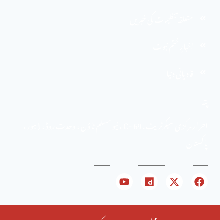
متعلقہ تنظیمات کی خبریں
اخبارِ ختم نبوت
قادیانی دنیا
پتہ
احرار مرکزی سیکرٹریٹ . 69 -C ، نیو مسلم ٹاؤن ، وحدت روڈ ، لاہور ،
پاکستان