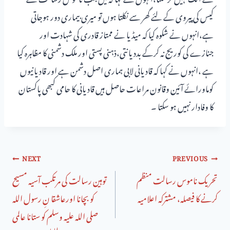
کیس کی پیروی کے لئے گھر سے نکلتا ہوں تو میری بیماری دور ہوجاتی
ہے،انہوں نے شکوہ کیا کہ میڈیا نے ممتاز قادری کی شہادت اور
جنازے کی کوریج نہ کرکے بددیانتی،ذہنی پستی اور ملک دشمنی کا مظاہرہ کیا
ہے ،انہوں نے کہا کہ قادیانی لابی ہماری اصل دشمن ہے اور قادیانیوں
کوماورائے آئین وقانون مراعات حاصل ہیں قادیانی کا حامی کبھی پاکستان
کا وفادار نہیں ہو سکتا ۔
NEXT
PREVIOUS
تحریک ناموس رسالت منظم
توہین رسالت کی مرتکب آسیہ مسیح
کرنے کا فیصلہ، مشترکہ اعلامیه
کو بچانا اورعاشقا نِ رسول اللہ
صلی اللہ علیہ وسلم کو ستانا عالمی