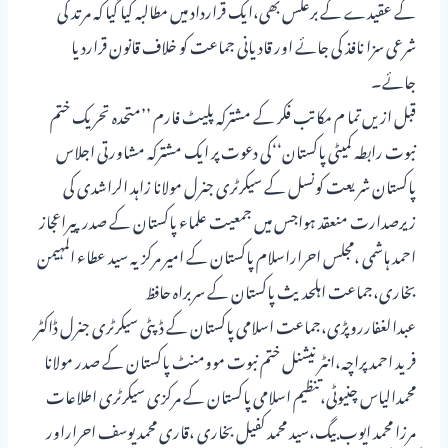
کے عقیدے کے برعکس بھی،ایک قرارداد میں مطالبہ کیا گیا کہ مرتد کی
شرعی سزا نافذ کی جائے اور قادیانی جماعت کو خلاف قانون قراردیا
جائے۔
قبل ازیں تما م مکاتب فکر کے مشترکہ پلیٹ فارم ’’متحدہ تحریک ختم
نبوت رابطہ کمیٹی پاکستان‘‘کی دعوت پر ایک مشترکہ مشاورتی اجلاس
پاکستان شریعت کونسل کے سیکرٹری جنرل مولانا زاہد الراشدی کی
زیرصدارت منعقد ہواجس میں جمعیت علماء پاکستان کے صدرپیراعجاز
احمد ہاشمی ،مجلس احراراسلام پاکستان کے امیر مرکزیہ سید عطاء المہیمن
بخاری،جماعت اہلحدیث پاکستان کے سربراہ حافظ
عبدالغفارروپڑی،جماعت اسلامی پاکستان کے ڈپٹی سیکرٹری جنرل ڈاکٹر
فرید احمد پراچہ،انٹر نیشنل ختم نبوت موومنٹ پاکستان کے صدر مولانا
محمدالیاس چنیوٹی،تنظیم اسلامی پاکستان کے مرکزی سیکرٹری اطلاعات
مرزا محمد ایوب بیگ،سید محمد کفیل بخاری ،قاری محمد یوسف احراراور