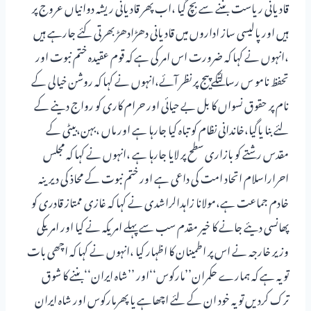
قادیانی ریاست بننے سے بچ گیا ،اب پھر قادیانی ریشہ دوانیاں عروج پر
ہیں اور پالیسی ساز اداروں میں قادیانی دھڑادھڑ بھرتی کئے جارہے ہیں
،انہوں نے کہا کہ ضرورت اس امر کی ہے کہ قوم عقیدہ ختم نبوت اور
تحفظ نامو س رسالتؐکے پیج پر نظر آئے،انہوں نے کہا کہ روشن خیالی کے
نام پر حقوق نسواں کا بل بے حیائی اور حرام کاری کو رواج دینے کے
لئے بنا یاگیا،خاندانی نظام کو تباہ کیا جارہا ہے اور ماں ،بہن،بیٹی کے
مقدس رشتے کو بازاری سطح پر لایا جارہا ہے ،انہوں نے کہا کہ مجلس
احراراسلام اتحاد امت کی داعی ہے اور ختم نبوت کے محاذ کی دیرینہ
خادم جماعت ہے،مولانا زاہدالراشدی نے کہا کہ غازی ممتاز قادری کو
پھانسی دیئے جانے کا خیر مقدم سب سے پہلے امریکہ نے کیا اور امریکی
وزیر خارجہ نے اس پر اطمینان کا اظہار کیا ،انہوں نے کہا کہ اچھی بات
تو یہ ہے کہ ہمارے حکمران’’مارکوس‘‘اور ’’شاہ ایران‘‘بننے کا شوق
ترک کردیں تویہ خود ان کے لئے اچھاہے یا پھرمارکوس اور شاہ ایران