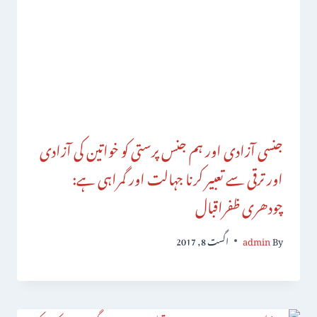
جنسی آزادی اور ہم جنس پرستی کو خواتین کی آزادی
اور ترقی سے تعبیر کرنا جہالت اور گمراہی ہے:
چودھری ظفراقبال
By
admin
اگست 8, 2017