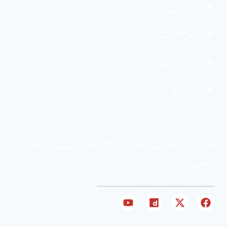
ضلعی خبریں
متعلقہ تنظیمات کی خبریں
اخبارِ ختم نبوت
قادیانی دنیا
پتہ
احرار مرکزی سیکرٹریٹ . 69 -C ، نیو مسلم ٹاؤن ، وحدت روڈ ، لاہور ،
پاکستان