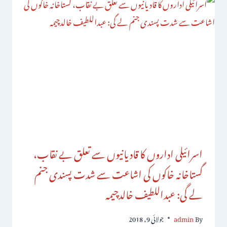
اسرائیلی اداروں کا قادیانیوں سے تعلق بے نقاب،
گستاخانہ خاکوں کی اشاعت سے شدت پسندی جنم
لے گی: عبداللطیف خالدچیمہ
By
admin
جولائی 9, 2018