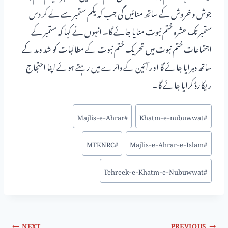
جوش و خروش کے ساتھ منائیں گی جب کہ یکم ستمبر سے لے کر دس
ستمبر تک عشرہ ختم نبوت منایا جائے گا۔ انہوں نے کہا کہ ستمبر کے
اجتماعات ختم نبوت میں تحریک ختم نبوت کے مطالبات کو شد ومد کے
ساتھ دہرایا جائے گا اور آئین کے دائرے میں رہتے ہوئے اپنا احتجاج
ریکارڈ کرایا جائے گا۔
Majlis-e-Ahrar
#
Khatm-e-nubuwwat
#
MTKNRC
#
Majlis-e-Ahrar-e-Islam
#
Tehreek-e-Khatm-e-Nubuwwat
#
NEXT
PREVIOUS