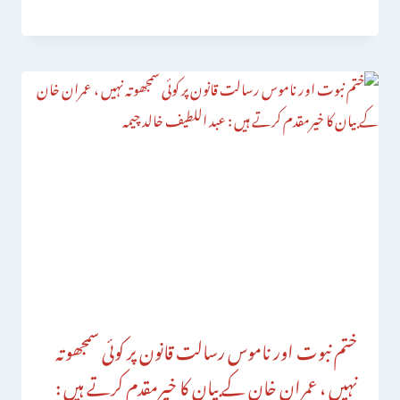
ختم نبوت اور ناموس رسالت قانون پر کوئی سمجھوتہ
نہیں ، عمران خان کے بیان کا خیرمقدم کرتے ہیں :