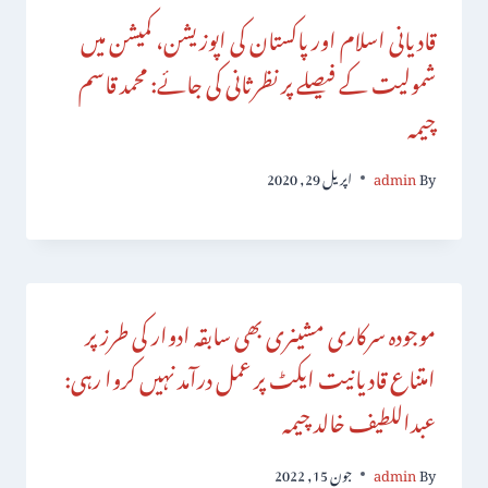
قادیانی اسلام اور پاکستان کی اپوزیشن، کمیشن میں
شمولیت کے فیصلے پر نظرثانی کی جائے: محمد قاسم
چیمہ
By
admin
اپریل 29, 2020
موجودہ سرکاری مشینری بھی سابقہ ادوار کی طرز پر
امتناع قادیانیت ایکٹ پر عمل درآمد نہیں کروا رہی:
عبداللطیف خالد چیمہ
By
admin
جون 15, 2022