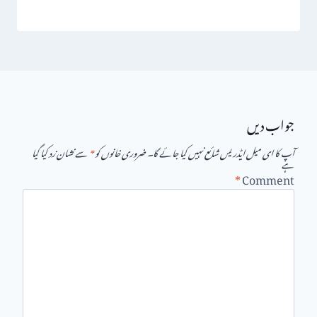
جواب دیں
آپ کا ای میل ایڈریس شائع نہیں کیا جائے گا۔
ضروری خانوں کو
*
سے نشان زد کیا گیا
ہے
*
Comment