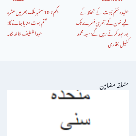
عقیدہ ختم نبوت کے تحفظ کے
یکم تا 10 ستمبر ملک بھر میں عشرہ
لیے خون کے آخری قطرے تک
ختم نبوت منایا جائے گا:
جد جہد کرتے رہیں گے: سید محمد
عبداللطیف خالد چیمہ
کفیل بخاری
متعلقہ مضامین