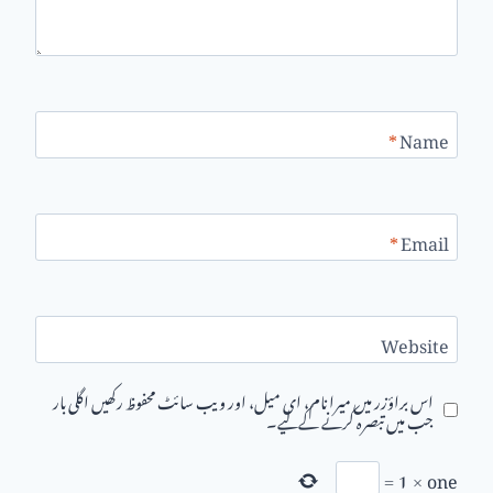
*
Name
*
Email
Website
اس براؤزر میں میرا نام، ای میل، اور ویب سائٹ محفوظ رکھیں اگلی بار
جب میں تبصرہ کرنے کےلیے۔
=
1
×
one