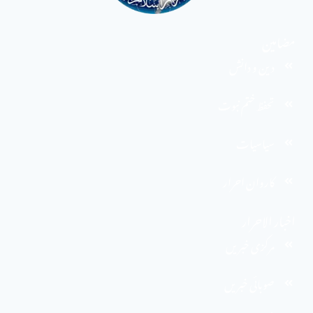
مضامین
دین و دانش
تحفظ ختم نبوت
سیاسیات
کاروان احرار
اخبار الاحرار
مرکزی خبریں
صوبائی خبریں