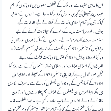
ان کا مذہبی عقیدہ ہے اور ملک کے مختلف حصوں میں قادیانیوں کو اہم
عہدوں پر تعیناتی کی گہری سازش کو تیار کیا جارہا ہے۔ انہوں نے مطالبہ
کیا کہ آئین کی تمام اسلامی دفعات کے تحفظ کے لیے اقدامات کیے
جائیں۔ اور ریاست مدینہ کے دعوے کو سچا ثابت کرنے کے لیے
سیاست مدینہ پر کار بند ہوا جائے۔ انہوں نے کہا کہ لاہوری اور قادیانی
مرزائیوں کو 7ستمبر 1974کو پارلیمنٹ کے ذریعے غیر مسلم اقلیت قرار
دیا گیا اور 26اپرایل 1984کو امتناع قادیانیت ایکٹ کے ذریعے
قادیانیوں کو اسلامی علامات اور اسلامی شعائر استعمال کرنے سے روکا گیا
لیکن صورتحال یہ ہے کہ قادیانی 7ستمبر 1974کے فیصلے اور26اپرایل
1984کے آرڈیننس کے باوجود ان فیصلوں کو ماننے سے نہ صرف انکاری
ہیں بلکہ دنیا بھر میں ان فیصلوں کے خلاف مہم چلا رہے ہیں اور قانون
نافذ کرنے والے اداروں نے چپ سادھ رکھی ہے۔ عبداللطیف خالد
چیمہ نے کہا کہ ختم نبوت کے محاذ کی تمام جماعتیں 7ستمبر کو یوم ختم نبوت