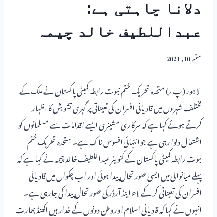
دلانا چاہتی ہے:
عبداللطیف خالد چیمہ
ستمبر 10, 2021
لاہور (پ ر) متحدہ تحریک ختم نبوت رابطہ کمیٹی پاکستان نے ملک کے
مختلف شہروں میں قادیانی افسران کی تعیناتی پر گہری تشویش کا اظہار
کرتے ہوئے کہا ہے کہ سرکاری مشینری ایسے اقدامات سے مسلمانوں کو
اشتعال دلوا رہی ہے جو انتہائی افسوس ناک ہے۔ متحدہ تحریک ختم
نبوت رابطہ کمیٹی پاکستان کے کنوینر عبداللطیف خالد چیمہ نے کہا ہے کہ
پہلے میانوالی میں ایسی صورتحال پیدا ہوئی اور اب چکوال میں قادیانی
افسران کی تعیناتی کر کے لاء اینڈ آرڈر کی صورتحال پیدا کی جارہی ہے۔
انہوں نے کہا کہ قادیانی اسلام اوروطن دونوں کے غدار ہیں اکھنڈ بھارت