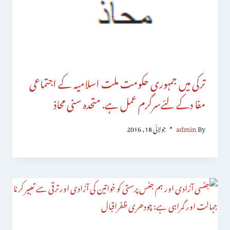
ترکی میں جمہوری حکومت ملت اسلامیہ کے اجتماعی
مفا دکے لئےسرگرم عمل ہے. متحدہ سنی محاذ
By
admin
جولائی 18, 2016